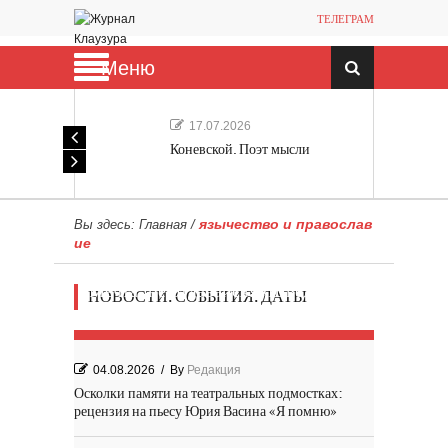
ТЕЛЕГРАМ
Меню
17.07.2026
Коневской. Поэт мысли
язычество и православ
Вы здесь:
Главная
/
ие
Мечта, не отдавайся! «Шведская
НОВОСТИ. СОБЫТИЯ. ДАТЫ
история любви» Роя Андерсона
04.08.2026
/
By
Редакция
Осколки памяти на театральных подмостках:
рецензия на пьесу Юрия Васина «Я помню»