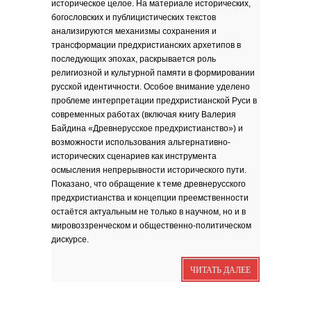
историческое целое. На материале исторических,
зола. Песня
богословских и публицистических текстов
Я видела бога
забившимся в угол...
анализируются механизмы сохранения и
Исповедь 6. ''ПОЭТ''
трансформации предхристианских архетипов в
последующих эпохах, раскрывается роль
Исповедь 5. ''ГРИНЧ''
религиозной и культурной памяти в формировании
Исповедь 4. ''ПАРФЮМЕР''
русской идентичности. Особое внимание уделено
Исповедь 3.
проблеме интерпретации предхристианской Руси в
современных работах (включая книгу Валерия
Исповедь 2.
Байдина «Древнерусское предхристианство») и
возможности использования альтернативно-
ОСЕННЕЕ СОЛО
исторических сценариев как инструмента
Лирическая инструментальная
композиция. Автор...
осмысления непрерывности исторического пути.
Показано, что обращение к теме древнерусского
Посвящение творчеству
поэта Ашота...
предхристианства и концепции преемственности
Дорогие друзья! В 2018 году
исполняется 95 лет...
остаётся актуальным не только в научном, но и в
мировоззренческом и общественно-политическом
дискурсе.
ЧИТАТЬ ДАЛЕЕ
Марина Цветаева. Лицом
повёрнутая к Богу
Светлана Коппел-Ковтун. Эссе из