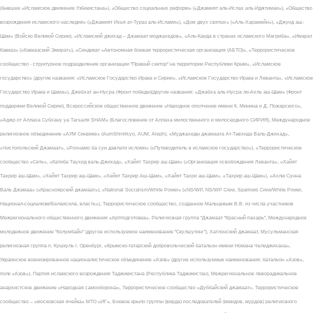
(бывшее «Исламское движение Узбекистана»), «Общество социальных реформ» («Джамият аль-Ислах аль-Иджтимаи»), «Общество
возрождения исламского наследия» («Джамият Ихья ат-Тураз аль-Ислами»), «Дом двух святых» («Аль-Харамейн»), «Джунд аш-
Шам» (Войско Великой Сирии), «Исламский джихад – Джамаат моджахедов», «Аль-Каида в странах исламского Магриба», «Имарат
Кавказ» («Кавказский Эмират»), «Синдикат «Автономная боевая террористическая организация (АБТО)», «Террористическое
сообщество - структурное подразделение организации "Правый сектор" на территории Республики Крым», «Исламское
государство» (другие названия: «Исламское Государство Ирака и Сирии», «Исламское Государство Ирака и Леванта», «Исламское
Государство Ирака и Шама»), Джебхат ан-Нусра (Фронт победы)(другие названия: «Джабха аль-Нусра ли-Ахль аш-Шам» (Фронт
поддержки Великой Сирии), Всероссийское общественное движение «Народное ополчение имени К. Минина и Д. Пожарского»,
«Аджр от Аллаха Субхану уа Тагьаля SHAM» (Благословение от Аллаха милоственного и милосердного СИРИЯ), Международное
религиозное объединение «АУМ Синрике» (AumShinrikyo, AUM, Aleph), «Муджахеды джамаата Ат-Тавхида Валь-Джихад»,
«Чистопольский Джамаат», «Рохнамо ба суи давлати исломи» («Путеводитель в исламское государство»), «Террористическое
сообщество «Сеть», «Катиба Таухид валь-Джихад», «Хайят Тахрир аш-Шам» («Организация освобождения Леванта», «Хайят
Тахрир аш-Шам», «Хейят Тахрир аш-Шам», «Хейят Тахрир Аш-Шам», «Хайят Тахри аш-Шам», «Тахрир аш-Шам»), «Ахлю Сунна
Валь Джамаа» («Красноярский джамаат»), «National Socialism/White Power» («NS/WP, NS/WP Crew, Sparrows Crew/White Power,
Национал-социализм/Белаясила, власть»), Террористическое сообщество, созданное Мальцевым В.В. из числа участников
Межрегионального общественного движения «Артподготовка», Религиозная группа “Джамаат “Красный пахарь”, Международное
молодежное движение "Колумбайн" (другое используемое наименование "Скулшутинг"), Хатлонский джамаат, Мусульманская
религиозная группа п. Кушкуль г. Оренбург, «Крымско-татарский добровольческий батальон имени Номана Челеджихана»,
Украинское военизированное националистическое объединение «Азов» (другие используемые наименования: батальон «Азов»,
полк «Азов»), Партия исламского возрождения Таджикистана (Республика Таджикистан), Межрегиональное леворадикальное
анархистское движение «Народная самооборона», Террористическое сообщество «Дуббайский джамаат», Террористическое
сообщество – «московская ячейка» МТО «ИГ», Боевое крыло группы (вирда) последователей (мюидов, мурдов) религиозного