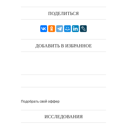
книги ''Я думаю...
ПОДЕЛИТЬСЯ
Выпуск № 1'17 журнала
КЛАУЗУРА
ДОБАВИТЬ В ИЗБРАННОЕ
Видео о рубриках и авторах Выпуска №
1'17...
Наш выбор с КЛАУЗУРОЙ
Журнал 'Клаузура' на полках Сети
книжных магазинов...
Пресс-конференция в
'Комсомольской
правде'
29 марта, в преддверии
Международного дня детской...
Мультфильм Приключения
Мохнатика и Веничкина
Мультипликационный ролик о книге
сказок Светланы...
Звёздная ночь
Винсент Ван Гог
Подобрать свой оффер
ИССЛЕДОВАНИЯ