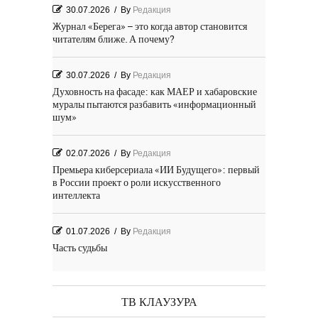
30.07.2026
/
By
Редакция
Журнал «Берега» – это когда автор становится
читателям ближе. А почему?
30.07.2026
/
By
Редакция
Духовность на фасаде: как МАЕР и хабаровские
муралы пытаются разбавить «информационный
шум»
02.07.2026
/
By
Редакция
Премьера киберсериала «ИИ Будущего»: первый
в России проект о роли искусственного
интеллекта
01.07.2026
/
By
Редакция
Часть судьбы
29.06.2026
/
By
Редакция
День Победы! Посёлок Гидростроитель. 2026 год
ТВ КЛАУЗУРА