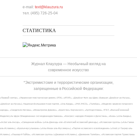
e-mail:
text@klauzura.ru
тел. (495) 726-25-04
СТАТИСТИКА
Журнал Клаузура — Необычный взгляд на
современное искусство
*Экстремистские и террористические организации,
запрещенные в Российской Федерации:
«Правый сектор», «Украинская повстанческая армия» (УПА), «ИГИЛ», «Джабхат Фатх аш-Шам» (бывшая «Джабхат ан-Нусра»,
«Джебхат ан-Нусра»), Национал-Большевистская партия, «Аль-Каида», «УНА-УНСО», «Талибан», «Меджлис крымско-татарского
народа», «Свидетели Иеговы», «Мизантропик Дивижн», «Братство» Корчинского, «Артподготовка», ЛГБТ, «Высший военный
Маджлисуль Шура Объединенных сил моджахедов Кавказа», «Конгресс народов Ичкерии и Дагестана», «База» («Аль-Каида»),
«Асбат аль-Ансар», «Священная война» («Аль-Джихад» или «Египетский исламский джихад»), «Исламская группа» («Аль-Гамаа
аль-Исламия»), «Братья-мусульмане» («Аль-Ихван аль-Муслимун»), «Партия исламского освобождения» («Хизб ут-Тахрир аль-
Ислами»), «Лашкар-И-Тайба», «Исламская группа» («Джамаат-и-Ислами»), «Движение Талибан», «Исламская партия Туркестана»