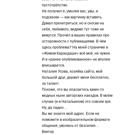
пустотрёпство.
Не получил я, умоляя вас, увы, и
подсказки — как картинку вставить.
Думал прехитриться, но и сноски на
себя, любимого, видимо тут тоже не
вяжутся. Прочёл в ваших правилах про
осторожности с публикациями. В чём
здесь проблема? На моей страничке в
«Живом Карандаше» всё моё, не чужое.
И в «ранее опубликованное» не вполне
вписывается.
Наталия Усова, хозяйка сайта, мой
большой друг, держит меня бесплатно,
за талант.
Похоже, что вы опасаетесь каких-то
модных ныне авторских наездов. В моём
случае (и в Натальином) это совсем зря.
Ну, да ладно…
Вы же знаете мой адрес. Если не
поможете в изобразительном формате
общения, уволюсь от безсилия…
Виктор