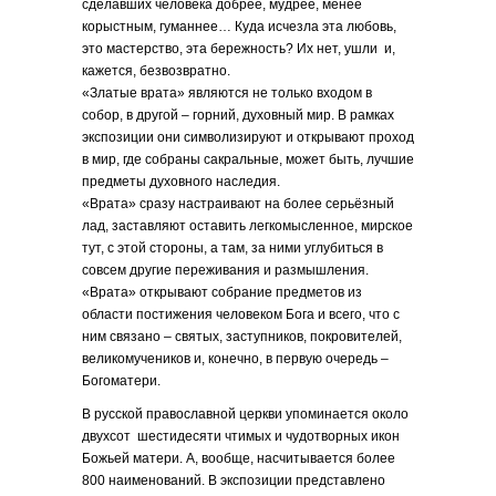
сделавших человека добрее, мудрее, менее
корыстным, гуманнее… Куда исчезла эта любовь,
это мастерство, эта бережность? Их нет, ушли и,
кажется, безвозвратно.
«Златые врата» являются не только входом в
собор, в другой – горний, духовный мир. В рамках
экспозиции они символизируют и открывают проход
в мир, где собраны сакральные, может быть, лучшие
предметы духовного наследия.
«Врата» сразу настраивают на более серьёзный
лад, заставляют оставить легкомысленное, мирское
тут, с этой стороны, а там, за ними углубиться в
совсем другие переживания и размышления.
«Врата» открывают собрание предметов из
области постижения человеком Бога и всего, что с
ним связано – святых, заступников, покровителей,
великомучеников и, конечно, в первую очередь –
Богоматери.
В русской православной церкви упоминается около
двухсот шестидесяти чтимых и чудотворных икон
Божьей матери. А, вообще, насчитывается более
800 наименований. В экспозиции представлено