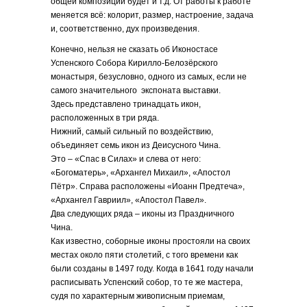
общей композиции будет и т.д. От работы к работе
меняется всё: колорит, размер, настроение, задача
и, соответственно, дух произведения.
Конечно, нельзя не сказать об Иконостасе
Успенского Собора Кирилло-Белозёрского
монастыря, безусловно, одного из самых, если не
самого значительного экспоната выставки.
Здесь представлено тринадцать икон,
расположенных в три ряда.
Нижний, самый сильный по воздействию,
объединяет семь икон из Деисусного Чина.
Это – «Спас в Силах» и слева от него:
«Богоматерь», «Архангел Михаил», «Апостол
Пётр». Справа расположены «Иоанн Предтеча»,
«Архангел Гавриил», «Апостол Павел».
Два следующих ряда – иконы из Праздничного
Чина.
Как известно, соборные иконы простояли на своих
местах около пяти столетий, с того времени как
были созданы в 1497 году. Когда в 1641 году начали
расписывать Успенский собор, то те же мастера,
судя по характерным живописным приемам,