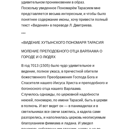
удивительном проникновении в образ.
Поскольку увиденное Пономарём Тарасием мне
представляется весьма интересным, и чтобы было
понятнее содержание иконы, хочу привести полный
текст «Видения» в переводе Л. Дмитриева.
***
«ВИДЕНИЕ ХУТЫНСКОГО ПОНОМАРЯ ТАРАСИЯ
МОЛЕНИЕ ПРЕПОДОБНОГО ОТЦА ВАРЛААМА О
ГОРОДЕ И О ЛЮДЯХ
В год 7013 (1505) было чудо удивительное и
видение, полное ужаса, в пречестной обители
божественного Преображения Господа Бога и
Спасителя нашего Иисуса Христа и преподобного и
богоносного отца нашего Варлаама.
Случилось однажды, по церковной надобности
некоей, пономарю, по имени Тарасий, быть в церкви
в полночь. И вот видит он — в паникадилах и в
светильниках все свечи зажглись, а кадила сами
разгорелись, и наполнилась церковь неописуемым
благоуханием фимиама и ладана. И увидел