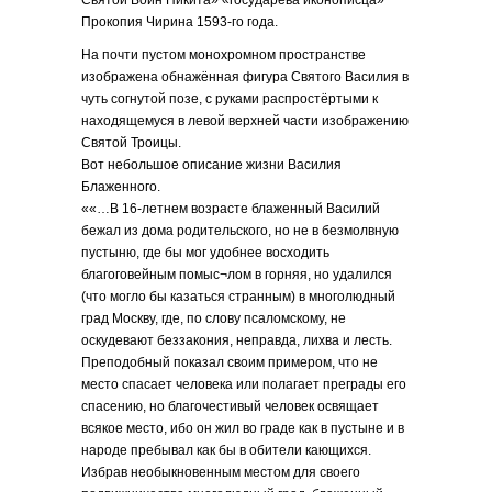
Святой Воин Никита» «государева иконописца»
Прокопия Чирина 1593-го года.
На почти пустом монохромном пространстве
изображена обнажённая фигура Святого Василия в
чуть согнутой позе, с руками распростёртыми к
находящемуся в левой верхней части изображению
Святой Троицы.
Вот небольшое описание жизни Василия
Блаженного.
««…В 16-летнем возрасте блаженный Василий
бежал из дома родительского, но не в безмолвную
пустыню, где бы мог удобнее восходить
благоговейным помыс¬лом в горняя, но удалился
(что могло бы казаться странным) в многолюдный
град Москву, где, по слову псаломскому, не
оскудевают беззакония, неправда, лихва и лесть.
Преподобный показал своим примером, что не
место спасает человека или полагает преграды его
спасению, но благочестивый человек освящает
всякое место, ибо он жил во граде как в пустыне и в
народе пребывал как бы в обители кающихся.
Избрав необыкновенным местом для своего