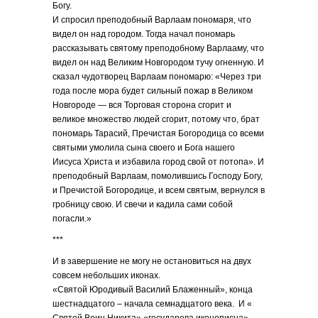
Богу.
И спросил преподобный Варлаам пономаря, что
видел он над городом. Тогда начал пономарь
рассказывать святому преподобному Варлааму, что
видел он над Великим Новгородом тучу огненную. И
сказал чудотворец Варлаам пономарю: «Через три
года после мора будет сильный пожар в Великом
Новгороде — вся Торговая сторона сгорит и
великое множество людей сгорит, потому что, брат
пономарь Тарасий, Пречистая Богородица со всеми
святыми умолила сына своего и Бога нашего
Иисуса Христа и избавила город свой от потопа». И
преподобный Варлаам, помолившись Господу Богу,
и Пречистой Богородице, и всем святым, вернулся в
гробницу свою. И свечи и кадила сами собой
погасли.»
***
И в завершение не могу не остановиться на двух
совсем небольших иконах.
«Святой Юродивый Василий Блаженный», конца
шестнадцатого – начала семнадцатого века. И «