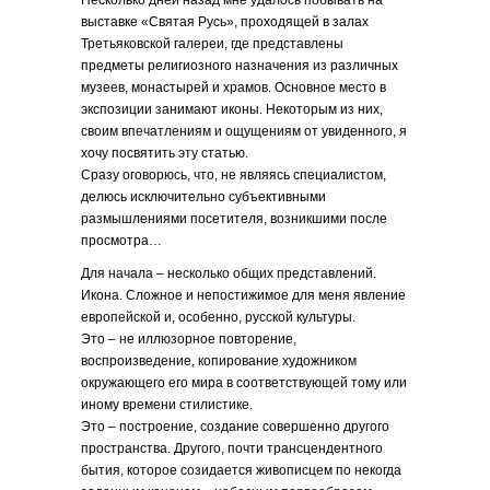
Несколько дней назад мне удалось побывать на
выставке «Святая Русь», проходящей в залах
Третьяковской галереи, где представлены
предметы религиозного назначения из различных
музеев, монастырей и храмов. Основное место в
экспозиции занимают иконы. Некоторым из них,
своим впечатлениям и ощущениям от увиденного, я
хочу посвятить эту статью.
Сразу оговорюсь, что, не являясь специалистом,
делюсь исключительно субъективными
размышлениями посетителя, возникшими после
просмотра…
Для начала – несколько общих представлений.
Икона. Сложное и непостижимое для меня явление
европейской и, особенно, русской культуры.
Это – не иллюзорное повторение,
воспроизведение, копирование художником
окружающего его мира в соответствующей тому или
иному времени стилистике.
Это – построение, создание совершенно другого
пространства. Другого, почти трансцендентного
бытия, которое созидается живописцем по некогда