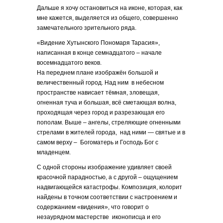
Дальше я хочу остановиться на иконе, которая, как
мне кажется, выделяется из общего, совершенно
замечательного зрительного ряда.
«Видение Хутынского Пономаря Тарасия»,
написанная в конце семнадцатого – начале
восемнадцатого веков.
На переднем плане изображён большой и
величественный город. Над ним в небесном
пространстве нависает тёмная, зловещая,
огненная туча и большая, всё сметающая волна,
проходящая через город и разрезающая его
пополам. Выше – ангелы, стреляющие огненными
стрелами в жителей города, над ними — святые и в
самом верху – Богоматерь и Господь Бог с
младенцем.
С одной стороны изображение удивляет своей
красочной парадностью, а с другой – ощущением
надвигающейся катастрофы. Композиция, колорит
найдены в точном соответствии с настроением и
содержанием «видения», что говорит о
незаурядном мастерстве иконописца и его