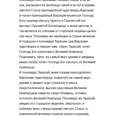
пономарь собственными глазами, наяву, а не во
сне, как вышел из гробницы своей и встал в церкви
святого Спаса преподобный чудотворец Варлаам.
И начал преподобный Варлаам молиться Господу
Богу нашему Иисусу Христу, и Пречистой его
матери, Пресвятой Богородице, и всем святым, и
так молился со слезами и с глубокой скорбью целых
три часа. Пономарь же пребывал в страхе великом.
И подошел к пономарю Тарасию сам Варлаам-
чудотворец и говорит ему: «Брат Тарасий, хочет
Господь Бог уничтожить Великий Новгород.
Поднимись, брат, на самый верх церкви и увидишь,
какую пагубу хочет Господь Бог наслать на Великий
Новгород».
И пономарь Тарасий, вняв словам преподобного
Варлаама-чудотворца, поднялся на самый верх
церкви и увидел чудо странное и ужаса
преисполненное: высоко над самым Великим
Новгородом нависло озеро Ильмень, готовое
потопить Великий Новгород. Пономарь же Тарасий,
увидев это страшное видение, ужаснулся, и
побежал вниз с верха церкви святого Спаса, и,
охваченный великим страхом, вошел в церковь.