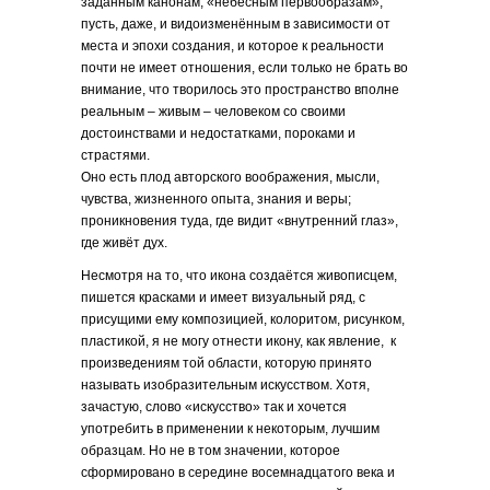
заданным канонам, «небесным первообразам»,
пусть, даже, и видоизменённым в зависимости от
места и эпохи создания, и которое к реальности
почти не имеет отношения, если только не брать во
внимание, что творилось это пространство вполне
реальным – живым – человеком со своими
достоинствами и недостатками, пороками и
страстями.
Оно есть плод авторского воображения, мысли,
чувства, жизненного опыта, знания и веры;
проникновения туда, где видит «внутренний глаз»,
где живёт дух.
Несмотря на то, что икона создаётся живописцем,
пишется красками и имеет визуальный ряд, с
присущими ему композицией, колоритом, рисунком,
пластикой, я не могу отнести икону, как явление, к
произведениям той области, которую принято
называть изобразительным искусством. Хотя,
зачастую, слово «искусство» так и хочется
употребить в применении к некоторым, лучшим
образцам. Но не в том значении, которое
сформировано в середине восемнадцатого века и