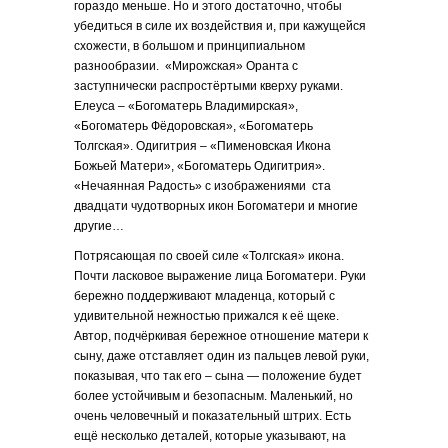
гораздо меньше. Но и этого достаточно, чтобы
убедиться в силе их воздействия и, при кажущейся
схожести, в большом и принципиальном
разнообразии. «Мирожская» Оранта с
заступнически распростёртыми кверху руками.
Елеуса – «Богоматерь Владимирская»,
«Богоматерь Фёдоровская», «Богоматерь
Толгская». Одигитрия – «Пименовская Икона
Божьей Матери», «Богоматерь Одигитрия».
«Нечаянная Радость» с изображениями ста
двадцати чудотворных икон Богоматери и многие
другие…
Потрясающая по своей силе «Толгская» икона.
Почти ласковое выражение лица Богоматери. Руки
бережно поддерживают младенца, который с
удивительной нежностью прижался к её щеке.
Автор, подчёркивая бережное отношение матери к
сыну, даже отставляет один из пальцев левой руки,
показывая, что так его – сына — положение будет
более устойчивым и безопасным. Маленький, но
очень человечный и показательный штрих. Есть
ещё несколько деталей, которые указывают, на