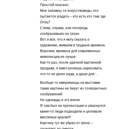
Простой нонсенс.
Мне забавны те искусствоведы, кто
пытается угадать – кто есть кто там; где
Отец?
Слева, справа, али посередь
сообразивших на троих.
Вот и всё, что я могу сказать о
художнике, жившем в трудные времена.
Впрочем, времена для современных
живописцев не лучше.
Как-то раз, после удачной картинной
продажи, я имел роскошь нарисовать
что-то не денег ради, а души для…
Вообще-то американцы на выставки
такие картины не берут из толерантных
соображений.
Но однажды и эту взяли.
Я там был на презентации и ужаснулся:
какие-то люди подходили и целовали
масляные краски!!!
Картину тут же убрал от греха –
зацелуют до смерти.