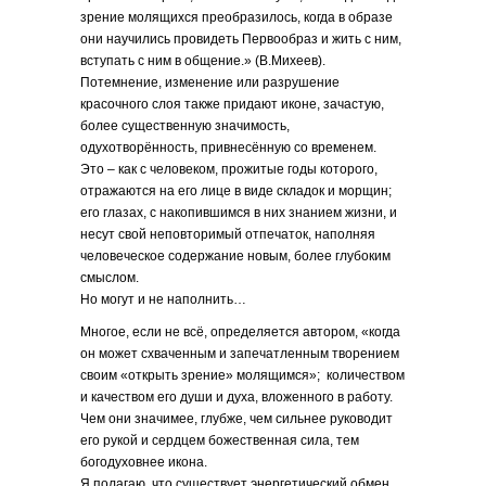
зрение молящихся преобразилось, когда в образе
они научились провидеть Первообраз и жить с ним,
вступать с ним в общение.» (В.Михеев).
Потемнение, изменение или разрушение
красочного слоя также придают иконе, зачастую,
более существенную значимость,
одухотворённость, привнесённую со временем.
Это – как с человеком, прожитые годы которого,
отражаются на его лице в виде складок и морщин;
его глазах, с накопившимся в них знанием жизни, и
несут свой неповторимый отпечаток, наполняя
человеческое содержание новым, более глубоким
смыслом.
Но могут и не наполнить…
Многое, если не всё, определяется автором, «когда
он может схваченным и запечатленным творением
своим «открыть зрение» молящимся»; количеством
и качеством его души и духа, вложенного в работу.
Чем они значимее, глубже, чем сильнее руководит
его рукой и сердцем божественная сила, тем
богодуховнее икона.
Я полагаю, что существует энергетический обмен