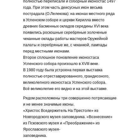
полностью переписали и соборный иконостас 1497
года. При этом часть деисусных икон весьма
пострадала (О.Лелекова): на иконах местного ряда
в Успенском соборе и церкви Кирилла вместо
древних басменных окладов середины XVI века
появились роскошные серебряные золоченые
чеканные оклады работы мастеров Оружейной
палаты и серебряные же, с чеканкой, лампады
перед местными иконами.
Второе сплошное поновление иконостаса
Успенского собора произошло в XVIII веке.
В 1980 году была устроена первая выставка
полностью отреставрированного, грандиозного,
великолепного иконостаса Успенского собора.
Всё великолепие его видно и на этой выставке.
Рядом расположены три совершенно потрясающие
и не менее значимые иконы.
«Христос Вседержитель На Престоле» из
Новгородского музея-заповедника. «Вознесение»
из Псковского музея и «Преображение» из
Ярославского музея-
заповедника.