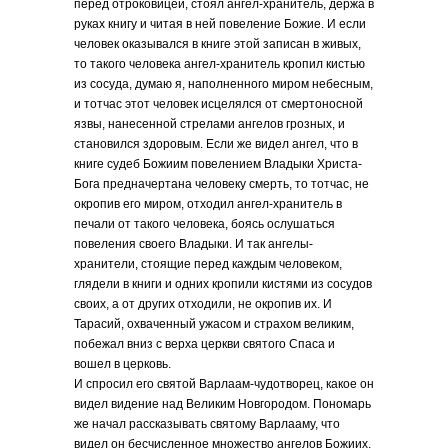
перед отроковицей, стоял ангел-хранитель, держа в
руках книгу и читая в ней повеление Божие. И если
человек оказывался в книге этой записан в живых,
то такого человека ангел-хранитель кропил кистью
из сосуда, думаю я, наполненного миром небесным,
и тотчас этот человек исцелялся от смертоносной
язвы, нанесенной стрелами ангелов грозных, и
становился здоровым. Если же видел ангел, что в
книге судеб Божиим повелением Владыки Христа-
Бога предначертана человеку смерть, то тотчас, не
окропив его миром, отходил ангел-хранитель в
печали от такого человека, боясь ослушаться
повеления своего Владыки. И так ангелы-
хранители, стоящие перед каждым человеком,
глядели в книги и одних кропили кистями из сосудов
своих, а от других отходили, не окропив их. И
Тарасий, охваченный ужасом и страхом великим,
побежал вниз с верха церкви святого Спаса и
вошел в церковь.
И спросил его святой Варлаам-чудотворец, какое он
видел видение над Великим Новгородом. Пономарь
же начал рассказывать святому Варлааму, что
видел он бесчисленное множество ангелов Божиих,