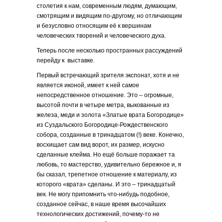
столетия к нам, современным людям, думающим,
смотрящим и видящим по-другому, но отличающим
и безусловно относящим её к вершинам
человеческих творений и человеческого духа.
Теперь после несколько пространных рассуждений
перейду к выставке.
Первый встречающий зрителя экспонат, хотя и не
является иконой, имеет к ней самое
непосредственное отношение. Это – огромные,
высотой почти в четыре метра, выкованные из
железа, меди и золота «Златые врата Богородице»
из Суздальского Богородице-Рождественского
собора, созданные в тринадцатом (!) веке. Конечно,
восхищает сам вид ворот, их размер, искусно
сделанные клейма. Но ещё больше поражает та
любовь, то мастерство, удивительно бережное и, я
бы сказал, трепетное отношение к материалу, из
которого «врата» сделаны. И это – тринадцатый
век. Не могу припомнить что-нибудь подобное,
созданное сейчас, в наше время высочайших
технологических достижений, почему-то не