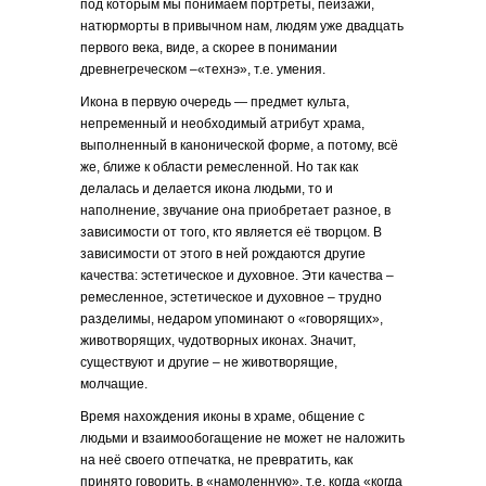
под которым мы понимаем портреты, пейзажи,
натюрморты в привычном нам, людям уже двадцать
первого века, виде, а скорее в понимании
древнегреческом –«технэ», т.е. умения.
Икона в первую очередь — предмет культа,
непременный и необходимый атрибут храма,
выполненный в канонической форме, а потому, всё
же, ближе к области ремесленной. Но так как
делалась и делается икона людьми, то и
наполнение, звучание она приобретает разное, в
зависимости от того, кто является её творцом. В
зависимости от этого в ней рождаются другие
качества: эстетическое и духовное. Эти качества –
ремесленное, эстетическое и духовное – трудно
разделимы, недаром упоминают о «говорящих»,
животворящих, чудотворных иконах. Значит,
существуют и другие – не животворящие,
молчащие.
Время нахождения иконы в храме, общение с
людьми и взаимообогащение не может не наложить
на неё своего отпечатка, не превратить, как
принято говорить, в «намоленную», т.е. когда «когда