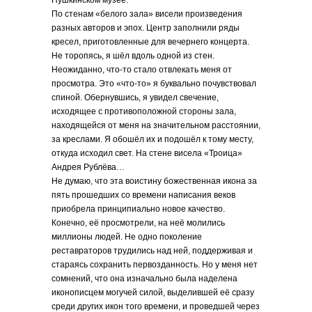
Пушкинском музее.
По стенам «белого зала» висели произведения
разных авторов и эпох. Центр заполнили ряды
кресел, приготовленные для вечернего концерта.
Не торопясь, я шёл вдоль одной из стен.
Неожиданно, что-то стало отвлекать меня от
просмотра. Это «что-то» я буквально почувствовал
спиной. Обернувшись, я увидел свечение,
исходящее с противоположной стороны зала,
находящейся от меня на значительном расстоянии,
за креслами. Я обошёл их и подошёл к тому месту,
откуда исходил свет. На стене висела «Троица»
Андрея Рублёва…
Не думаю, что эта воистину божественная икона за
пять прошедших со времени написания веков
приобрела принципиально новое качество.
Конечно, её просмотрели, на неё молились
миллионы людей. Не одно поколение
реставраторов трудились над ней, поддерживая и
стараясь сохранить первозданность. Но у меня нет
сомнений, что она изначально была наделена
иконописцем могучей силой, выделившей её сразу
среди других икон того времени, и проведшей через