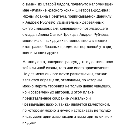
о змие» из Старой Ладоги, почему-то напомнившей
мне «Купание красного коня» К.Петрова-Водкина ;
Иконы Иоанна Предтечи, приписываемой Даниилу
и Андрею Рублёву; удивительных деревянных
фигур с крышек раки; совершенно потрясающего
оклада «Иконы Святой Троицы» Андрея Рублёва;
многочисленных других не менее впечатляющих
икон; разнообразных предметов церковной утвари,
книг и многих других.
Можно долго, наверное, рассуждать о достоинствах
той или иной иконы, того или иного произведения.
Но для меня они все почти равнозначны, так как
являются образцами, эталонами, по которым
можно мерить творения не только давно ушедших,
но и современных авторов. В этом плане
представленное собрание уникально и
чрезвычайно важно, так как является камертоном,
по которому можно и нужно настраивать не только
инструментарий живописцев и глаза зрителей, но и
их души.