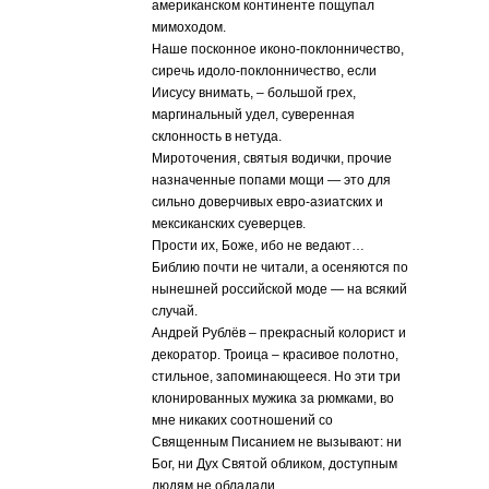
американском континенте пощупал
мимоходом.
Наше посконное иконо-поклонничество,
сиречь идоло-поклонничество, если
Иисусу внимать, – большой грех,
маргинальный удел, суверенная
склонность в нетуда.
Мироточения, святыя водички, прочие
назначенные попами мощи — это для
сильно доверчивых евро-азиатских и
мексиканских суеверцев.
Прости их, Боже, ибо не ведают…
Библию почти не читали, а осеняются по
нынешней российской моде — на всякий
случай.
Андрей Рублёв – прекрасный колорист и
декоратор. Троица – красивое полотно,
стильное, запоминающееся. Но эти три
клонированных мужика за рюмками, во
мне никаких соотношений со
Священным Писанием не вызывают: ни
Бог, ни Дух Святой обликом, доступным
людям не обладали.