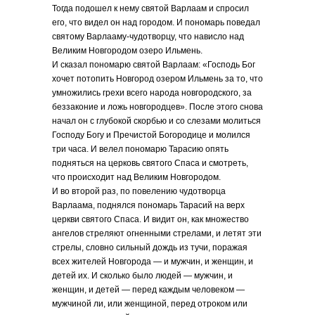
Тогда подошел к нему святой Варлаам и спросил
его, что видел он над городом. И пономарь поведал
святому Варлааму-чудотворцу, что нависло над
Великим Новгородом озеро Ильмень.
И сказал пономарю святой Варлаам: «Господь Бог
хочет потопить Новгород озером Ильмень за то, что
умножились грехи всего народа новгородского, за
беззаконие и ложь новгородцев». После этого снова
начал он с глубокой скорбью и со слезами молиться
Господу Богу и Пречистой Богородице и молился
три часа. И велел пономарю Тарасию опять
подняться на церковь святого Спаса и смотреть,
что происходит над Великим Новгородом.
И во второй раз, по повелению чудотворца
Варлаама, поднялся пономарь Тарасий на верх
церкви святого Спаса. И видит он, как множество
ангелов стреляют огненными стрелами, и летят эти
стрелы, словно сильный дождь из тучи, поражая
всех жителей Новгорода — и мужчин, и женщин, и
детей их. И сколько было людей — мужчин, и
женщин, и детей — перед каждым человеком —
мужчиной ли, или женщиной, перед отроком или