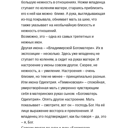
большую нежность в отношениях. Ножки младенца
ступают по коленям матери, стараясь приблизить
его к ней как можно ближе. А рука, выглядывающая
из-под покрывала, обнимает мать за шею, что
также указывает на необычайную близость и
нежность отношений.
Возможно, это – одна из самых трепетных и
нежных икон.
Другая икона – «Владимирской Богоматери». Их в
экспозиции – несколько. Здесь уже младенец не
ступает по коленям, а сидит на руках матери. И
настроение у иконы совсем другое. Скорее, не
нежность, а – умиление. Настроения – очень
близкие, но тем не менее – принципиально разные.
Или икона Одигитрия. «Пименовская» – спокойная,
умиротворённая мать с уверенно чувствующим
себя в материнских руках сыном. «Богоматерь
Одигитрия». Опять другое настроение. Мать
показывает – смотрите, вот он – господь Бог. На её
лице выражение восторга и преклонения. И
младенец это подтверждает, как бы говоря – да, это
– я, Бог.