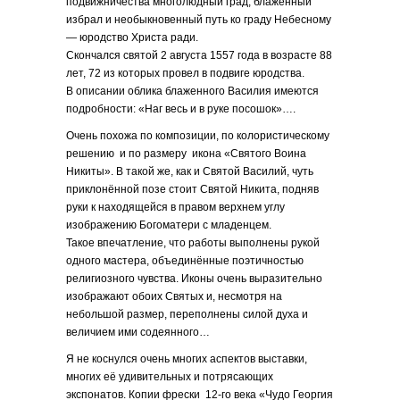
подвижничества многолюдный град, блаженный
избрал и необыкновенный путь ко граду Небесному
— юродство Христа ради.
Скончался святой 2 августа 1557 года в возрасте 88
лет, 72 из которых провел в подвиге юродства.
В описании облика блаженного Василия имеются
подробности: «Наг весь и в руке посошок»….
Очень похожа по композиции, по колористическому
решению и по размеру икона «Святого Воина
Никиты». В такой же, как и Святой Василий, чуть
приклонённой позе стоит Святой Никита, подняв
руки к находящейся в правом верхнем углу
изображению Богоматери с младенцем.
Такое впечатление, что работы выполнены рукой
одного мастера, объединённые поэтичностью
религиозного чувства. Иконы очень выразительно
изображают обоих Святых и, несмотря на
небольшой размер, переполнены силой духа и
величием ими содеянного…
Я не коснулся очень многих аспектов выставки,
многих её удивительных и потрясающих
экспонатов. Копии фрески 12-го века «Чудо Георгия