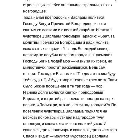
стреляющих с небес огненными стрелами во всех
новгородцев.
Тогда начал преподобный Варлаам молиться
Господу Богу, и Пречистой Богородице, и всем
святым со слезами и с великой скорбью. И сказал
чудотворец Варлаам пономарю Тарасию: «Брат, за
молитвы Пречистой Богородицы и ради молитв
всех святых пощадил Господь Бог людей своих,
поэтому не погубил потопом города, но насылает
Господь Бог на людей мор — казнь за их грехи, но
милостивую: простит раскаявшихся. Ведь сам
говорит Господь в Евангелии: “По делам твоим буду
тебя судить”. И будет мор в течение трех лет». Так и
было Божие посещение в те три года — мор.
И снова долго молился святой преподобный
Варлаам, и в третий раз послал пономаря на верх
церкви: «Посмотри, что делается над городом?» По
повелению чудотворца Варлаама поднялся на
церковь пономарь и увидел над городом тучу
огненную, и снова охватил его великий ужас. И
сошел с церкви пономарь и вошел в церковь святого
Спаса и видит — молится чудотворец Варлаам