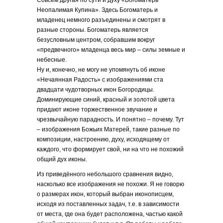
Совсем другая по сути и духу «Богоматерь
Неопалимая Купина». Здесь Богоматерь и
младенец немного разъединены и смотрят в
разные стороны. Богоматерь является
безусловным центром, собравшим вокруг
«предвечного» младенца весь мир – силы земные и
небесные.
Ну и, конечно, не могу не упомянуть об иконе
«Нечаянная Радость» с изображениями ста
двадцати чудотворных икон Богородицы.
Доминирующие синий, красный и золотой цвета
придают иконе торжественное звучание и
чрезвычайную парадность. И понятно – почему. Тут
– изображения Божьих Матерей, такие разные по
композиции, настроению, духу, исходящему от
каждого, что формирует свой, ни на что не похожий
общий дух иконы.
Из приведённого небольшого сравнения видно,
насколько все изображения не похожи. Я не говорю
о размерах икон, который выбран иконописцем,
исходя из поставленных задач, т.е. в зависимости
от места, где она будет расположена, частью какой