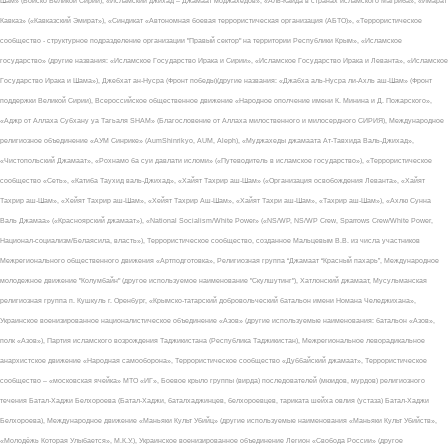
Шам» (Войско Великой Сирии), «Исламский джихад – Джамаат моджахедов», «Аль-Каида в странах исламского Магриба», «Имарат
Кавказ» («Кавказский Эмират»), «Синдикат «Автономная боевая террористическая организация (АБТО)», «Террористическое
сообщество - структурное подразделение организации "Правый сектор" на территории Республики Крым», «Исламское
государство» (другие названия: «Исламское Государство Ирака и Сирии», «Исламское Государство Ирака и Леванта», «Исламское
Государство Ирака и Шама»), Джебхат ан-Нусра (Фронт победы)(другие названия: «Джабха аль-Нусра ли-Ахль аш-Шам» (Фронт
поддержки Великой Сирии), Всероссийское общественное движение «Народное ополчение имени К. Минина и Д. Пожарского»,
«Аджр от Аллаха Субхану уа Тагьаля SHAM» (Благословение от Аллаха милоственного и милосердного СИРИЯ), Международное
религиозное объединение «АУМ Синрике» (AumShinrikyo, AUM, Aleph), «Муджахеды джамаата Ат-Тавхида Валь-Джихад»,
«Чистопольский Джамаат», «Рохнамо ба суи давлати исломи» («Путеводитель в исламское государство»), «Террористическое
сообщество «Сеть», «Катиба Таухид валь-Джихад», «Хайят Тахрир аш-Шам» («Организация освобождения Леванта», «Хайят
Тахрир аш-Шам», «Хейят Тахрир аш-Шам», «Хейят Тахрир Аш-Шам», «Хайят Тахри аш-Шам», «Тахрир аш-Шам»), «Ахлю Сунна
Валь Джамаа» («Красноярский джамаат»), «National Socialism/White Power» («NS/WP, NS/WP Crew, Sparrows Crew/White Power,
Национал-социализм/Белаясила, власть»), Террористическое сообщество, созданное Мальцевым В.В. из числа участников
Межрегионального общественного движения «Артподготовка», Религиозная группа “Джамаат “Красный пахарь”, Международное
молодежное движение "Колумбайн" (другое используемое наименование "Скулшутинг"), Хатлонский джамаат, Мусульманская
религиозная группа п. Кушкуль г. Оренбург, «Крымско-татарский добровольческий батальон имени Номана Челеджихана»,
Украинское военизированное националистическое объединение «Азов» (другие используемые наименования: батальон «Азов»,
полк «Азов»), Партия исламского возрождения Таджикистана (Республика Таджикистан), Межрегиональное леворадикальное
анархистское движение «Народная самооборона», Террористическое сообщество «Дуббайский джамаат», Террористическое
сообщество – «московская ячейка» МТО «ИГ», Боевое крыло группы (вирда) последователей (мюидов, мурдов) религиозного
течения Батал-Хаджи Белхороева (Батал-Хаджи, баталхаджинцев, белхороевцев, тариката шейха овлия (устаза) Батал-Хаджи
Белхороева), Международное движение «Маньяки Культ Убийц» (другие используемые наименования «Маньяки Культ Убийств»,
«Молодёжь Которая Улыбается», М.К.У.), Украинское военизированное объединение Легион «Свобода России» (другое