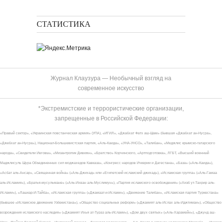
СТАТИСТИКА
Журнал Клаузура — Необычный взгляд на
современное искусство
*Экстремистские и террористические организации,
запрещенные в Российской Федерации:
«Правый сектор», «Украинская повстанческая армия» (УПА), «ИГИЛ», «Джабхат Фатх аш-Шам» (бывшая «Джабхат ан-Нусра»,
«Джебхат ан-Нусра»), Национал-Большевистская партия, «Аль-Каида», «УНА-УНСО», «Талибан», «Меджлис крымско-татарского
народа», «Свидетели Иеговы», «Мизантропик Дивижн», «Братство» Корчинского, «Артподготовка», ЛГБТ, «Высший военный
Маджлисуль Шура Объединенных сил моджахедов Кавказа», «Конгресс народов Ичкерии и Дагестана», «База» («Аль-Каида»),
«Асбат аль-Ансар», «Священная война» («Аль-Джихад» или «Египетский исламский джихад»), «Исламская группа» («Аль-Гамаа
аль-Исламия»), «Братья-мусульмане» («Аль-Ихван аль-Муслимун»), «Партия исламского освобождения» («Хизб ут-Тахрир аль-
Ислами»), «Лашкар-И-Тайба», «Исламская группа» («Джамаат-и-Ислами»), «Движение Талибан», «Исламская партия Туркестана»
(бывшее «Исламское движение Узбекистана»), «Общество социальных реформ» («Джамият аль-Ислах аль-Иджтимаи»), «Общество
возрождения исламского наследия» («Джамият Ихья ат-Тураз аль-Ислами»), «Дом двух святых» («Аль-Харамейн»), «Джунд аш-