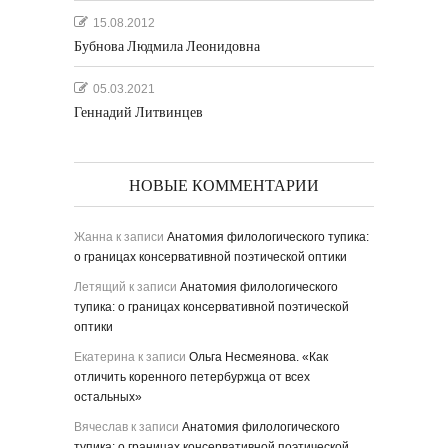
15.08.2012
Бубнова Людмила Леонидовна
05.03.2021
Геннадий Литвинцев
НОВЫЕ КОММЕНТАРИИ
Жанна
к записи
Анатомия филологического тупика:
о границах консервативной поэтической оптики
Летящий
к записи
Анатомия филологического
тупика: о границах консервативной поэтической
оптики
Екатерина
к записи
Ольга Несмеянова. «Как
отличить коренного петербуржца от всех
остальных»
Вячеслав
к записи
Анатомия филологического
тупика: о границах консервативной поэтической