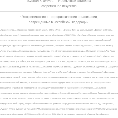
Журнал Клаузура — Необычный взгляд на
современное искусство
*Экстремистские и террористические организации,
запрещенные в Российской Федерации:
«Правый сектор», «Украинская повстанческая армия» (УПА), «ИГИЛ», «Джабхат Фатх аш-Шам» (бывшая «Джабхат ан-Нусра»,
«Джебхат ан-Нусра»), Национал-Большевистская партия, «Аль-Каида», «УНА-УНСО», «Талибан», «Меджлис крымско-татарского
народа», «Свидетели Иеговы», «Мизантропик Дивижн», «Братство» Корчинского, «Артподготовка», ЛГБТ, «Высший военный
Маджлисуль Шура Объединенных сил моджахедов Кавказа», «Конгресс народов Ичкерии и Дагестана», «База» («Аль-Каида»),
«Асбат аль-Ансар», «Священная война» («Аль-Джихад» или «Египетский исламский джихад»), «Исламская группа» («Аль-Гамаа
аль-Исламия»), «Братья-мусульмане» («Аль-Ихван аль-Муслимун»), «Партия исламского освобождения» («Хизб ут-Тахрир аль-
Ислами»), «Лашкар-И-Тайба», «Исламская группа» («Джамаат-и-Ислами»), «Движение Талибан», «Исламская партия Туркестана»
(бывшее «Исламское движение Узбекистана»), «Общество социальных реформ» («Джамият аль-Ислах аль-Иджтимаи»), «Общество
возрождения исламского наследия» («Джамият Ихья ат-Тураз аль-Ислами»), «Дом двух святых» («Аль-Харамейн»), «Джунд аш-
Шам» (Войско Великой Сирии), «Исламский джихад – Джамаат моджахедов», «Аль-Каида в странах исламского Магриба», «Имарат
Кавказ» («Кавказский Эмират»), «Синдикат «Автономная боевая террористическая организация (АБТО)», «Террористическое
сообщество - структурное подразделение организации "Правый сектор" на территории Республики Крым», «Исламское
государство» (другие названия: «Исламское Государство Ирака и Сирии», «Исламское Государство Ирака и Леванта», «Исламское
Государство Ирака и Шама»), Джебхат ан-Нусра (Фронт победы)(другие названия: «Джабха аль-Нусра ли-Ахль аш-Шам» (Фронт
поддержки Великой Сирии), Всероссийское общественное движение «Народное ополчение имени К. Минина и Д. Пожарского»,
«Аджр от Аллаха Субхану уа Тагьаля SHAM» (Благословение от Аллаха милоственного и милосердного СИРИЯ), Международное
религиозное объединение «АУМ Синрике» (AumShinrikyo, AUM, Aleph), «Муджахеды джамаата Ат-Тавхида Валь-Джихад»,