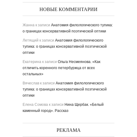
НОВЫЕ КОММЕНТАРИИ
Жанна
к записи
Анатомия филологического тупика:
о границах консервативной поэтической оптики
Летящий
к записи
Анатомия филологического
тупика: о границах консервативной поэтической
оптики
Екатерина
к записи
Ольга Несмеянова. «Как
отличить коренного петербуржца от всех
остальных»
Вячеслав
к записи
Анатомия филологического
тупика: о границах консервативной поэтической
оптики
Елена Сомова
к записи
Нина Щербак. «Белый
каменный город». Рассказ
РЕКЛАМА