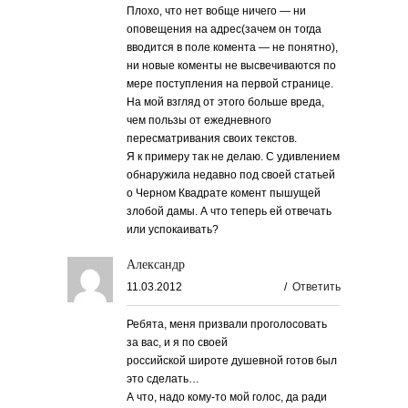
Плохо, что нет вобще ничего — ни
оповещения на адрес(зачем он тогда
вводится в поле комента — не понятно),
ни новые коменты не высвечиваются по
мере поступления на первой странице.
На мой взгляд от этого больше вреда,
чем пользы от ежедневного
пересматривания своих текстов.
Я к примеру так не делаю. С удивлением
обнаружила недавно под своей статьей
о Черном Квадрате комент пышущей
злобой дамы. А что теперь ей отвечать
или успокаивать?
Александр
11.03.2012
/
Ответить
Ребята, меня призвали проголосовать
за вас, и я по своей
российской широте душевной готов был
это сделать…
А что, надо кому-то мой голос, да ради