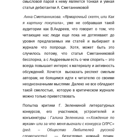
смысловой парой к нему является тонкая и умная
статья дебютантки А. Сметанниковой
Анна Сметанникова. «Ярмарочный скетч, или Как
я картину покупала»
, уже не собравшая такой
аудитории как В.Андреев, что говорит о том, что
читающие нас люди еще пока не дотягивают до
уровня предлагаемых им статей и выбирают в
журнале что попроще. Хотя, может быть это
случилось потому, что статья Сметанниковой
бесспорна, а с Андреевым есть о чем спорить – это
всегда повышает интерес к материалу и активность
обсуждений. Хочется высказать респект смелым
авторам, не боящимся идти к читателю со своими
неоднозначными мыслями. Далеко не все обладают
такой смелостью, которую в критическом журнале
можно только приветствовать
Попытка критики Г. Зеленкиной литературных
конкурсов, его участников, устроителей и
конъюнктуры :
Галина Зеленкина. ««Хождение по
мукам» или за что меня выгнали с конкурса ОЛРС»
(ред. – Общество Любителей русской
словесности)
— безусловно нужный почин.