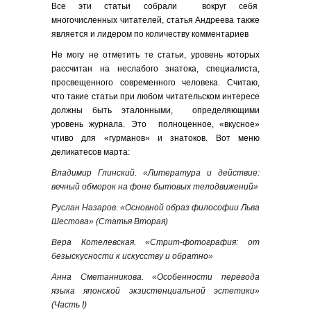
Все эти статьи собрали вокруг себя
многочисленных читателей, статья Андреева также
является и лидером по количеству комментариев
Не могу не отметить те статьи, уровень которых
рассчитан на неслабого знатока, специалиста,
просвещенного современного человека. Считаю,
что такие статьи при любом читательском интересе
должны быть эталонными, определяющими
уровень журнала. Это полноценное, «вкусное»
чтиво для «гурманов» и знатоков. Вот меню
деликатесов марта:
Владимир Глинский. «Литература и действие:
вечный обморок на фоне бытовых телодвижений»
Руслан Назаров. «Основной образ философии Льва
Шестова» (Статья Вторая)
Вера Котелевская. «Стрит-фотография: от
безыскусности к искусству и обратно»
Анна Сметанникова. «Особенности перевода
языка японской экзистенциальной эстетики»
(Часть I)