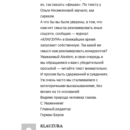
их, так сказать «фишка». По тексту у
Ольги Несмеяновой звучало, как
сарказм.
А что бы вы были уверены, в том, что
нам нет смысла рекламировать иные
соцсети, сообщаю — журнал
«КЛАУЗУРА» в ближайшее время
запускает собственную. Так какой же
смысл нам рекламировать конкурентов?
Уважаемый Alexkrm, в свою очередь и
мы обращаемся к вам с убедительной
просьбой — читайте текст внимательно.
И просим быть сдержанней в суждениях.
Уж очень часто мы сталкиваемся с
категоричными высказываниями, без
веских на то оснований.
Видимо природа человека такова.
С Уважением!
Главный редактор
Герман Беров
KLAUZURA