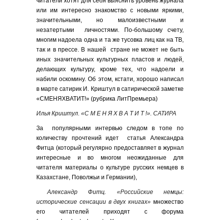
читатели хотят для себя выяснить уровень журнала
или им интересно знакомство с новыми яркими,
значительными, но малоизвестными и
незатертыми личностями. По-большому счету,
многим надоела одна и та же тусовка лиц как на ТВ,
так и в прессе. В нашей стране не может не быть
иных значительных культурных пластов и людей,
делающих культуру, кроме тех, что надоели и
набили оскомину. Об этом, кстати, хорошо написал
в марте сатирик И. Криштул в сатирической заметке
«СМЕНЯХВАТИТ!» (рубрика ЛитПремьера)
Илья Криштул. «С М Е Н Я Х В А Т И Т !». САТИРА
За популярными интервью следом в топе по
количеству прочтений идет статья Александра
Фитца (который регулярно предоставляет в журнал
интересные и во многом неожиданные для
читателя материалы о культуре русских немцев в
Казахстане, Поволжьи и Германии),
Александр Фитц. «Российские немцы:
исторические сенсации в двух книгах»
множество
его читателей приходят с форума