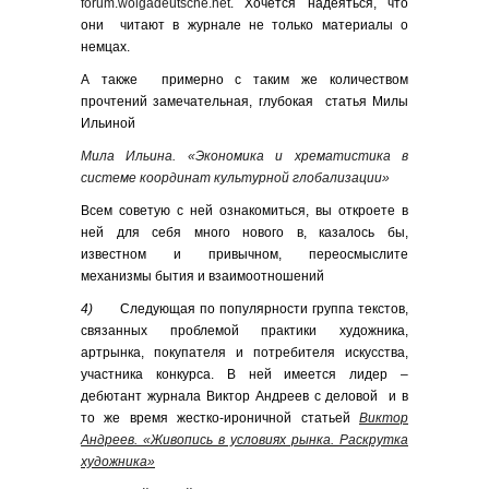
forum.wolgadeutsche.net
. Хочется надеяться, что
они читают в журнале не только материалы о
немцах.
А также примерно с таким же количеством
прочтений замечательная, глубокая статья Милы
Ильиной
Мила Ильина. «Экономика и хрематистика в
системе координат культурной глобализации»
Всем советую с ней ознакомиться, вы откроете в
ней для себя много нового в, казалось бы,
известном и привычном, переосмыслите
механизмы бытия и взаимоотношений
4)
Следующая по популярности группа текстов,
связанных проблемой практики художника,
артрынка, покупателя и потребителя искусства,
участника конкурса. В ней имеется лидер –
дебютант журнала Виктор Андреев с деловой и в
то же время жестко-ироничной статьей
Виктор
Андреев. «Живопись в условиях рынка. Раскрутка
художника»