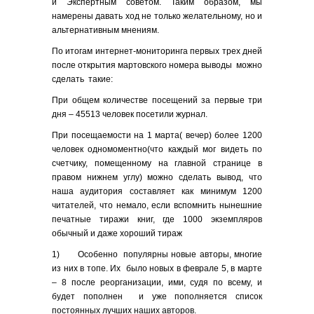
и Экспертным советом. Таким образом, мы
намерены давать ход не только желательному, но и
альтернативным мнениям.
По итогам интернет-мониторинга первых трех дней
после открытия мартовского номера выводы можно
сделать такие:
При общем количестве посещений за первые три
дня – 45513 человек посетили журнал.
При посещаемости на 1 марта( вечер) более 1200
человек одномоментно(что каждый мог видеть по
счетчику, помещенному на главной странице в
правом нижнем углу) можно сделать вывод, что
наша аудитория составляет как минимум 1200
читателей, что немало, если вспомнить нынешние
печатные тиражи книг, где 1000 экземпляров
обычный и даже хороший тираж
1) Особенно популярны новые авторы, многие
из них в топе. Их было новых в феврале 5, в марте
– 8 после реорганизации, ими, судя по всему, и
будет пополнен и уже пополняется список
постоянных лучших наших авторов.