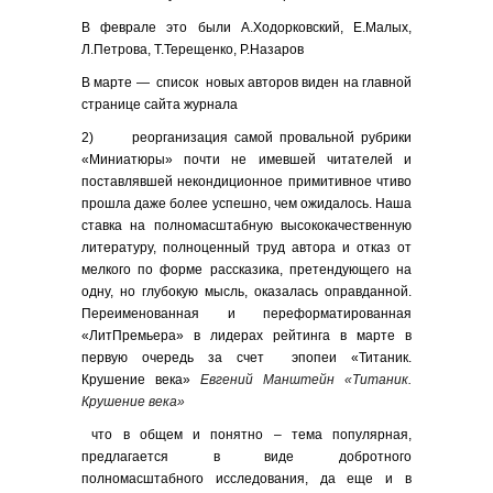
В феврале это были А.Ходорковский, Е.Малых,
Л.Петрова, Т.Терещенко, Р.Назаров
В марте — список новых авторов виден на главной
странице сайта журнала
2) реорганизация самой провальной рубрики
«Миниатюры» почти не имевшей читателей и
поставлявшей некондиционное примитивное чтиво
прошла даже более успешно, чем ожидалось. Наша
ставка на полномасштабную высококачественную
литературу, полноценный труд автора и отказ от
мелкого по форме рассказика, претендующего на
одну, но глубокую мысль, оказалась оправданной.
Переименованная и переформатированная
«ЛитПремьера» в лидерах рейтинга в марте в
первую очередь за счет эпопеи «Титаник.
Крушение века»
Евгений Манштейн «Титаник.
Крушение века»
что в общем и понятно – тема популярная,
предлагается в виде добротного
полномасштабного исследования, да еще и в