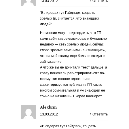
13.03.2012
/
Ответить
“В лидерах тут Гайдпарк, соцсеть
зрелых (и, считается, что знающих)
людей”.
Но многие могут подтвердить, что ГП
сами себя так рекламировали буквально
недавно — сеть зрелых людей, сейчас
слово зрелые заменили на «знающие»,
что на мой взгляд еще больше вводит в
заблуждение
А что же вы не дочитали текст дальше, а
сразу побежали регистрироваться? по-
моему там вполне однозначно
характеризуется публика из ГП как во
многом сомнительная и уж знающей ее
точно не назовешь. Скорее наоборот
Alexkrm
13.03.2012
/
Ответить
«В лидерах тут Гайдпарк, соцсеть