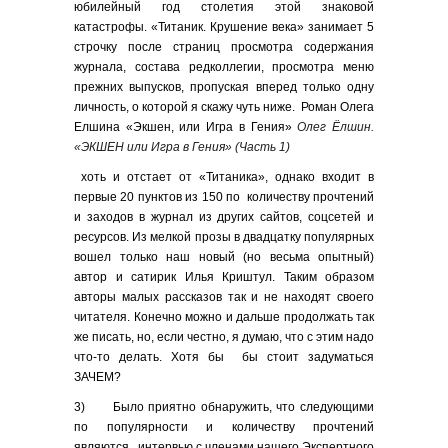
юбилейный год столетия этой знаковой
катастрофы. «Титаник. Крушение века» занимает 5
строчку после страниц просмотра содержания
журнала, состава редколлегии, просмотра меню
прежних выпусков, пропуская вперед только одну
личность, о которой я скажу чуть ниже. Роман Олега
Елшина «Экшен, или Игра в Гения»
Олег Ёлшин.
«ЭКШЕН или Игра в Гения»
(Часть 1)
хоть и отстает от «Титаника», однако входит в
первые 20 пунктов из 150 по количеству прочтений
и заходов в журнал из других сайтов, соцсетей и
ресурсов. Из мелкой прозы в двадцатку популярных
вошел только наш новый (но весьма опытный)
автор и сатирик Илья Криштул. Таким образом
авторы малых рассказов так и не находят своего
читателя. Конечно можно и дальше продолжать так
же писать, но, если честно, я думаю, что с этим надо
что-то делать. Хотя бы бы стоит задуматься
ЗАЧЕМ?
3) Было приятно обнаружить, что следующими
по популярности и количеству прочтений
являются интервью с членами нашего Экспертного