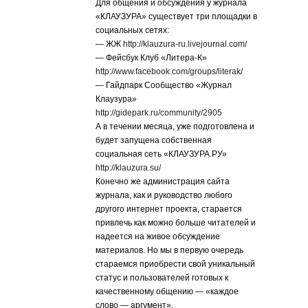
Для общения и обсуждения у журнала
«КЛАУЗУРА» существует три площадки в
социальных сетях:
— ЖЖ
http://klauzura-ru.livejournal.com/
— Фейсбук Клуб «Литера-К»
http://www.facebook.com/groups/literak/
— Гайдпарк Сообщество «Журнал
Клаузура»
http://gidepark.ru/community/2905
А в течении месяца, уже подготовлена и
будет запущена собственная
социальная сеть «КЛАУЗУРА.РУ»
http://klauzura.su/
Конечно же администрация сайта
журнала, как и руководство любого
другого интернет проекта, старается
привлечь как можно больше читателей и
надеется на живое обсуждение
материалов. Но мы в первую очередь
стараемся приобрести свой уникальный
статус и пользователей готовых к
качественному общению — «каждое
слово — аргумент».