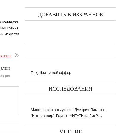
ДОБАВИТЬ В ИЗБРАННОЕ
м колледже
я мышления
ии искусств
атья
талий
Подобрать свой оффер
акция
ИССЛЕДОВАНИЯ
Мистическая антиутопия Дмитрия Плынова
"Интервьюер". Роман - ЧИТАТЬ на ЛитРес
МНЕНИЕ