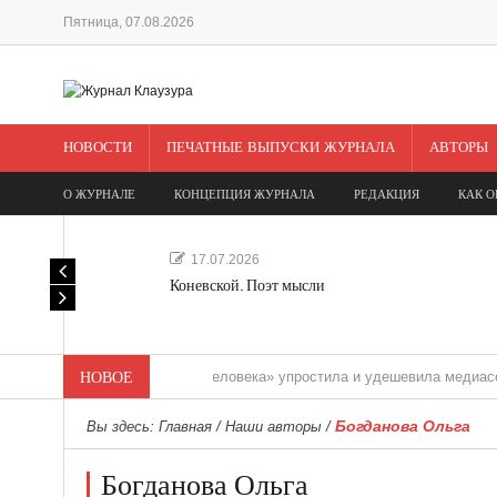
Пятница, 07.08.2026
НОВОСТИ
ПЕЧАТНЫЕ ВЫПУСКИ ЖУРНАЛА
АВТОРЫ
О ЖУРНАЛЕ
КОНЦЕПЦИЯ ЖУРНАЛА
РЕДАКЦИЯ
КАК О
17.07.2026
Коневской. Поэт мысли
«Редакция одного человека» упростила и удешевила медиасопровожд
НОВОЕ
Богданова Ольга
Вы здесь:
Главная
/
Наши авторы
/
Богданова Ольга