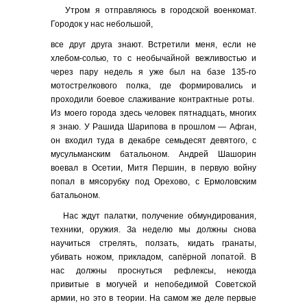
Утром я отправляюсь в городской военкомат.
Городок у нас небольшой,
все друг друга знают. Встретили меня, если не
хлебом-солью, то с необычайной вежливостью и
через пару недель я уже был на базе 135-го
мотострелкового полка, где формировались и
проходили боевое слаживание контрактные роты.
Из моего города здесь человек пятнадцать, многих
я знаю. У Рашида Шарипова в прошлом — Афган,
он входил туда в декабре семьдесят девятого, с
мусульманским батальоном. Андрей Шашорин
воевал в Осетии, Митя Першин, в первую войну
попал в мясорубку под Орехово, с Ермоловским
батальоном.
Нас ждут палатки, получение обмундирования,
техники, оружия. За неделю мы должны снова
научиться стрелять, ползать, кидать гранаты,
убивать ножом, прикладом, сапёрной лопатой. В
нас должны проснуться рефлексы, некогда
привитые в могучей и непобедимой Советской
армии, но это в теории. На самом же деле первые