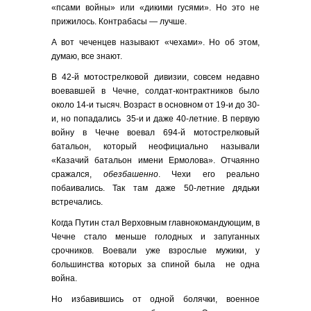
«псами войны» или «дикими гусями». Но это не
прижилось. Контрабасы — лучше.
А вот чеченцев называют «чехами». Но об этом,
думаю, все знают.
В 42-й мотострелковой дивизии, совсем недавно
воевавшей в Чечне, солдат-контрактников было
около 14-и тысяч. Возраст в основном от 19-и до 30-
и, но попадались 35-и и даже 40-летние. В первую
войну в Чечне воевал 694-й мотострелковый
батальон, который неофициально называли
«Казачий батальон имени Ермолова». Отчаянно
сражался,
обезбашенно
. Чехи его реально
побаивались. Так там даже 50-летние дядьки
встречались.
Когда Путин стал Верховным главнокомандующим, в
Чечне стало меньше голодных и запуганных
срочников. Воевали уже взрослые мужики, у
большинства которых за спиной была не одна
война.
Но избавившись от одной болячки, военное