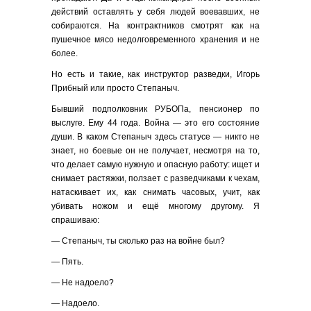
действий оставлять у себя людей воевавших, не
собираются. На контрактников смотрят как на
пушечное мясо недолговременного хранения и не
более.
Но есть и такие, как инструктор разведки, Игорь
Прибный или просто Степаныч.
Бывший подполковник РУБОПа, пенсионер по
выслуге. Ему 44 года. Война — это его состояние
души. В каком Степаныч здесь статусе — никто не
знает, но боевые он не получает, несмотря на то,
что делает самую нужную и опасную работу: ищет и
снимает растяжки, ползает с разведчиками к чехам,
натаскивает их, как снимать часовых, учит, как
убивать ножом и ещё многому другому. Я
спрашиваю:
— Степаныч, ты сколько раз на войне был?
— Пять.
— Не надоело?
— Надоело.