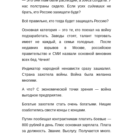
— Это они
там
были распиздяи, а
здесь
солдаты. У
нас полстраны сидело. Если усих
сидевших
не
брать, кто Россию захищати буде?
Всё правильно, кто тогда будет защищать Россию?
Основная категория – это те, кто поехал на войну
подзаработать. Заводы стоят, талант торговать
имеет не каждый, а семьи голодные. После
недавних взрывов в Москве, российское
правительство и СМИ назвали основной виновник
всех бед. Чечня!
Индикатор народной ненависти сразу зашкалил.
Страна захотела войны. Война была желанна
многими.
А что? С экономической точки зрения — война
выгодное предприятие.
Богатые захотели стать очень богатыми. Нищие
озаботились свести концы с концами.
Путин пообещал контрактникам платить боевые —
800 рублей в день. Плюс основная зарплата. Плата
за должность. Звание. Выслугу. Получается много.