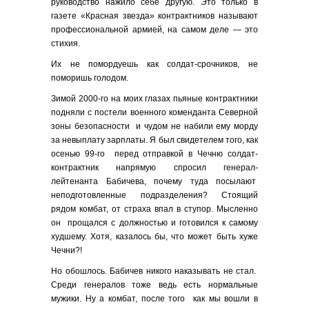
руководство нажило себе другую. Это только в
газете «Красная звезда» контрактников называют
профессиональной армией, на самом деле — это
стихия.
Их не помордуешь как солдат-срочников, не
поморишь голодом.
Зимой 2000-го на моих глазах пьяные контрактники
подняли c постели военного коменданта Северной
зоны безопасности и чудом не набили ему морду
за невыплату зарплаты. Я был свидетелем того, как
осенью 99-го перед отправкой в Чечню солдат-
контрактник напрямую спросил генерал-
лейтенанта Бабичева, почему туда посылают
неподготовленные подразделения? Стоящий
рядом комбат, от страха впал в ступор. Мысленно
он прощался с должностью и готовился к самому
худшему. Хотя, казалось бы, что может быть хуже
Чечни?!
Но обошлось. Бабичев никого наказывать не стал.
Среди генералов тоже ведь есть нормальные
мужики. Ну а комбат, после того как мы вошли в