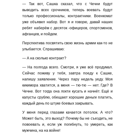
— Так вот, Сашка сказал, что с Чечни будут
выводить всех срочников, теперь воевать будут
только профессионалы, контрактники. Военкомат
уже объявил набор. Вот я и говорю, давай наших
ребят наберём с десяток -офицеров, спортсменов,
афганцев, и пойдем.
Перспектива посвятить свою жизнь армии как-то не
улыбается. Спрашиваю:
— А на сколько контракт?
— На полгода всего. Смотри, я уже всё продумал.
Сейчас поживу у тебя, завтра поеду к Сашке,
напишу заявление. Через пару недель уеду. Моя
кикимора хватится, а меня — тю-тю — нет. Где? В
Чечне. Вот тогда она локти кусать и начнёт. Ещё и
капусты срублю, обещают хорошие деньги платить,
каждый день по штуке боевых закрывать.
У меня перед глазами качается потолок. А что?
Может быть, это выход? Почему бы не съездить, не
повоевать и, если уж погибнуть, то умереть, как
мужчина, на на войне!