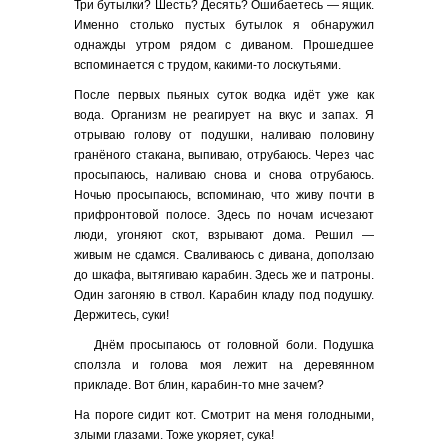
Три бутылки? Шесть? Десять? Ошибаетесь — ящик.
Именно столько пустых бутылок я обнаружил
однажды утром рядом с диваном. Прошедшее
вспоминается с трудом, какими-то лоскутьями.
После первых пьяных суток водка идёт уже как
вода. Организм не реагирует на вкус и запах. Я
отрываю голову от подушки, наливаю половину
гранёного стакана, выпиваю, отрубаюсь. Через час
просыпаюсь, наливаю снова и снова отрубаюсь.
Ночью просыпаюсь, вспоминаю, что живу почти в
прифронтовой полосе. Здесь по ночам исчезают
люди, угоняют скот, взрывают дома. Решил —
живым не сдамся. Сваливаюсь с дивана, доползаю
до шкафа, вытягиваю карабин. Здесь же и патроны.
Один загоняю в ствол. Карабин кладу под подушку.
Держитесь, суки!
Днём просыпаюсь от головной боли. Подушка
сползла и голова моя лежит на деревянном
прикладе. Вот блин, карабин-то мне зачем?
На пороге сидит кот. Смотрит на меня голодными,
злыми глазами. Тоже укоряет, сука!