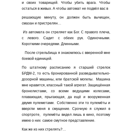
и своих товарищей. Чтобы убить врага. Чтобы
остаться в живых. А чтобы автомат не подвёл вас в
решающую минуту, он должен быть вычищен,
смазан и пристрелян…
Из автомата он стреляет как Бог. С правого плеча,
с левого. Садит с обеих рук. Одиночными.
Короткими очередями. Длинными.
После стрельбища я знакомлюсь с вверенной мне
боевой единицей.
По штатному расписанию я старший стрелок
БРДМ-2, то есть бронированной разведывательно-
дозорной машины, или братской могилы. Машина
мне нравится, классный такой агрегат. Защищённая
бронелистами, со всеми ведущими колесами,
плавающая, прыгающая, да ещё и вооруженная
двумя пулеметами. Собственно эти то пулемёты и
ввергли меня в смущение. Срочную я служил в
спортроте, пулемёты видел лишь в кино, поэтому
имею о них самое смутное представление.
Как же из них стрелять?…