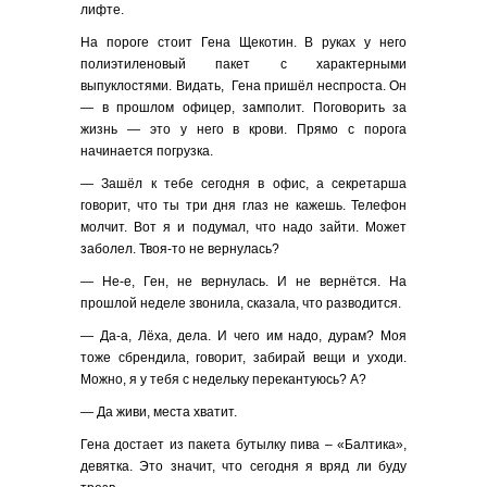
лифте.
На пороге стоит Гена Щекотин. В руках у него
полиэтиленовый пакет с характерными
выпуклостями. Видать, Гена пришёл неспроста. Он
— в прошлом офицер, замполит. Поговорить за
жизнь — это у него в крови. Прямо с порога
начинается погрузка.
— Зашёл к тебе сегодня в офис, а секретарша
говорит, что ты три дня глаз не кажешь. Телефон
молчит. Вот я и подумал, что надо зайти. Может
заболел. Твоя-то не вернулась?
— Не-е, Ген, не вернулась. И не вернётся. На
прошлой неделе звонила, сказала, что разводится.
— Да-а, Лёха, дела. И чего им надо, дурам? Моя
тоже сбрендила, говорит, забирай вещи и уходи.
Можно, я у тебя с недельку перекантуюсь? А?
— Да живи, места хватит.
Гена достает из пакета бутылку пива – «Балтика»,
девятка. Это значит, что сегодня я вряд ли буду