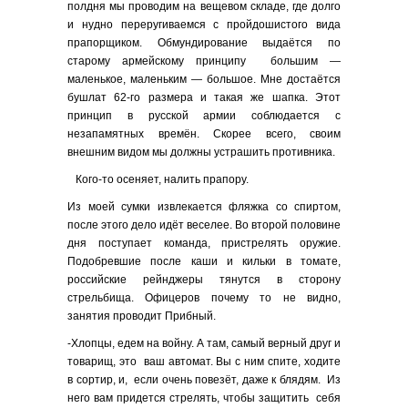
полдня мы проводим на вещевом складе, где долго
и нудно переругиваемся с пройдошистого вида
прапорщиком. Обмундирование выдаётся по
старому армейскому принципу большим —
маленькое, маленьким — большое. Мне достаётся
бушлат 62-го размера и такая же шапка. Этот
принцип в русской армии соблюдается с
незапамятных времён. Скорее всего, своим
внешним видом мы должны устрашить противника.
Кого-то осеняет, налить прапору.
Из моей сумки извлекается фляжка со спиртом,
после этого дело идёт веселее. Во второй половине
дня поступает команда, пристрелять оружие.
Подобревшие после каши и кильки в томате,
российские рейнджеры тянутся в сторону
стрельбища. Офицеров почему то не видно,
занятия проводит Прибный.
-Хлопцы, едем на войну. А там, самый верный друг и
товарищ, это ваш автомат. Вы с ним спите, ходите
в сортир, и, если очень повезёт, даже к блядям. Из
него вам придется стрелять, чтобы защитить себя