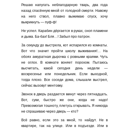
Решаю напугать неблагодарную тварь, два года
назад спасённую мной от голодной смерти. Навожу
на него ствол, плавно выжимаю спуск, хочу
выкрикнуть — пуф-ф!
Не успел. Карабин дёргается в руках, сноп пламени
и дыма. Ба-бах! Бля…! Забыл про патрон.
За секунду до выстрела, кот испарился из комнаты.
Вот что значит пройти школу выживания!… На
обоях аккуратная дырочка с ровными краями. Чуть
не оглох. В комнате воняет порохом. Пытаюсь
высчитать, какой сегодня день недели —
воскресенье или понедельник. Если выходной,
тогда плохо. Все соседи дома, слышали выстрел,
сейчас вызовут ментовку.
Звонок в дверь раздается минут через пятнадцать.
Вот, суки, быстро же они, когда не надо!
Превозмогая тошноту, плетусь открывать. Я никогда
не спрашиваю через дверь — кто?
Всё равно, если это за мной, то найдут. Не в
квартире, так на улице. Или в подъезде. Или в