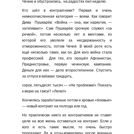
Чечню и обустроились, на радостях пил неделю.
Кто шёл в контрактники? Первая и очень
немногочисленная категория — вояки. Как говорит
Дима Пушкарёв: «Война — она, как наркотик, —
затягивает». Сам Пушкарёв срочную служил «за
речкой», потом несколько лет в ментовке, из
которой его уволили за несдержанность и
отмороженность, потом Чечня. В моей роте есть
ещё несколько таких, как он. Для кого война стала
профессией. Для тех, кто прошёл Афганистан,
Приднестровье, первую чеченскую кампанию.
Деньги для них — дело второстепенное. Спустить
за отпуск в кабаках тридцать,
сорок, пятьдесят тысяч — «Не проблема!» Поехать
к морю на такси? «Легко!»
Кончились заработанные потом и кровью «боевые»
— новый контракт на полгода или год.
Но практически никто из контрактников не ставит
цели на всю жизнь оставаться на контракт. Если у
кого и есть такие мысли, то очень быстро
пропадают. Да и отцы-командиры после военных