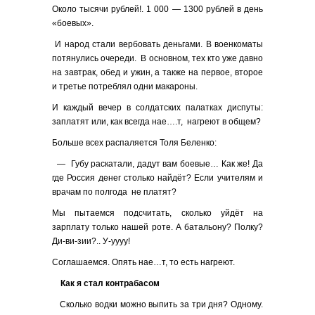
Около тысячи рублей!. 1 000 — 1300 рублей в день
«боевых».
И народ стали вербовать деньгами. В военкоматы
потянулись очереди. В основном, тех кто уже давно
на завтрак, обед и ужин, а также на первое, второе
и третье потреблял одни макароны.
И каждый вечер в солдатских палатках диспуты:
заплатят или, как всегда нае….т, нагреют в общем?
Больше всех распаляется Толя Беленко:
— Губу раскатали, дадут вам боевые… Как же! Да
где Россия денег столько найдёт? Если учителям и
врачам по полгода не платят?
Мы пытаемся подсчитать, сколько уйдёт на
зарплату только нашей роте. А батальону? Полку?
Ди-ви-зии?.. У-уууу!
Соглашаемся. Опять нае…т, то есть нагреют.
Как я стал контрабасом
Сколько водки можно выпить за три дня? Одному.