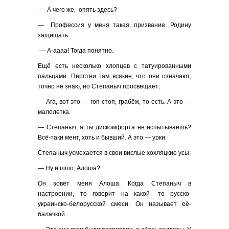
— А чего же, опять здесь?
— Профессия у меня такая, призвание. Родину
защищать.
— А-аааа! Тогда понятно.
Ещё есть несколько хлопцев с татуированными
пальцами. Перстни там всякие, что они означают,
точно не знаю, но Степаныч просвещает:
— Ага, вот это — гоп-стоп, грабёж, то есть. А это —
малолетка.
— Степаныч, а ты дискомфорта не испытываешь?
Всё-таки мент, хоть и бывший. А это — урки.
Степаныч усмехается в свои вислые хохляцкие усы:
— Ну и шшо, Алоша?
Он зовёт меня Алоша. Когда Степаныч в
настроении, то говорит на какой- то русско-
украинско-белорусской смеси. Он называет её-
балачкой.