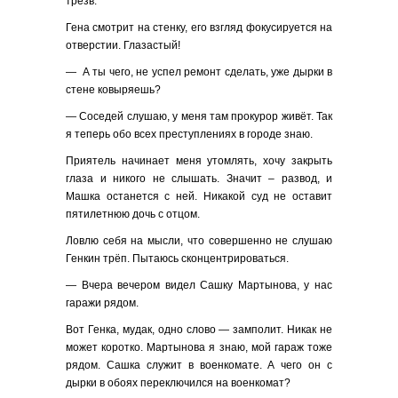
трезв.
Гена смотрит на стенку, его взгляд фокусируется на
отверстии. Глазастый!
— А ты чего, не успел ремонт сделать, уже дырки в
стене ковыряешь?
— Соседей слушаю, у меня там прокурор живёт. Так
я теперь обо всех преступлениях в городе знаю.
Приятель начинает меня утомлять, хочу закрыть
глаза и никого не слышать. Значит – развод, и
Машка останется с ней. Никакой суд не оставит
пятилетнюю дочь с отцом.
Ловлю себя на мысли, что совершенно не слушаю
Генкин трёп. Пытаюсь сконцентрироваться.
— Вчера вечером видел Сашку Мартынова, у нас
гаражи рядом.
Вот Генка, мудак, одно слово — замполит. Никак не
может коротко. Мартынова я знаю, мой гараж тоже
рядом. Сашка служит в военкомате. А чего он с
дырки в обоях переключился на военкомат?