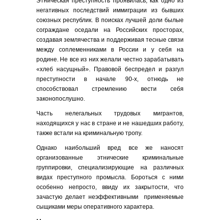
Этническая преступность проявилась, как одно из
негативных последствий иммиграции из бывших
союзных республик. В поисках лучшей доли былые
сограждане оседали на Российских просторах,
создавая землячества и поддерживая тесные связи
между соплеменниками в России и у себя на
родине. Не все из них желали честно зарабатывать
«хлеб насущный». Правовой беспредел и разгул
преступности в начале 90-х, отнюдь не
способствовал стремлению вести себя
законопослушно.
Часть нелегальных трудовых мигрантов,
находящихся у нас в стране и не нашедших работу,
также встали на криминальную тропу.
Однако наибольший вред все же наносят
организованные этнические криминальные
группировки, специализирующие на различных
видах преступного промысла. Бороться с ними
особенно непросто, ввиду их закрытости, что
зачастую делает неэффективными применяемые
сыщиками меры оперативного характера.