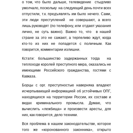
о том, что было дальше, телевидение стыдливо
умолчало, поскольку на следующий день почти всех
отпустили, т.к. предъявлять им было нечего. Сами,
эти люди преступлений не совершают, а всего
лишь руководят (по телефону, или отдают указания
лично, не суть важно). Важно то, что в нашей
стране за это не сажают, а терпеливо ждут, когда
кто-то из них не попадется с поличным. Как
говорится, комментарии излишни.
Кстати: большинство задержанных тогда на
теплоходе королей преступного мира, оказались не
имеющими Российского гражданства, гостями с
Кавказа.
Борцы с орг. преступностью наверняка владеют
исчерпывающей информацией об устойчивых ОПГ,
находящихся на территории России, их составе и
видах криминального промысла. Думаю, что
вычислить «лежбища» и произвести аресты, для
них, как говорится, дело техники.
Вся проблема в нашем законодательстве, которое
того же «коронованного законника», открыто