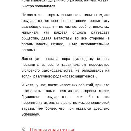
«скатываются» до уличного разбоя, на чем, кстати,
быстро попадаются.
Не хочется повторять прописные истины о том, что
государство, которое не в состоянии решить эту
важнейшую задачу – не жизнеспособно, поскольку
криминал, как раковая опухоль разъедает
общество, давая метастазы во все стороны (в
органы власти, бизнес, СМИ, исполнительные
органы).
Давно уже настала пора руководству страны
поставить вопрос о кардинальном пересмотре
уголовного законодательства, не оглядываясь на
вопли различного рода «правозащитников».
И хотя у нас, после известных событий, принято
освещать только негативные стороны жизни
Грузинского государства, неплохо бы кое-что
перенять из их опыта в деле по искоренению этой
заразы. Тем более, что он оказался довольно
успешным.
Предыдущая статья