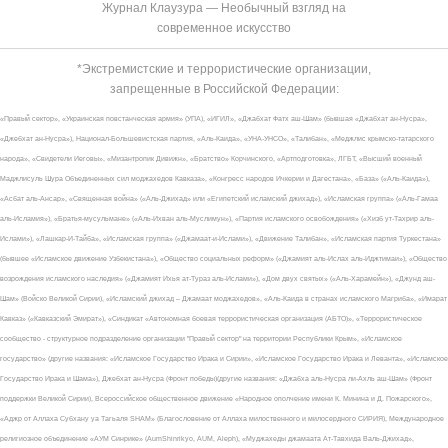
Журнал Клаузура — Необычный взгляд на
современное искусство
*Экстремистские и террористические организации,
запрещенные в Российской Федерации:
«Правый сектор», «Украинская повстанческая армия» (УПА), «ИГИЛ», «Джабхат Фатх аш-Шам» (бывшая «Джабхат ан-Нусра»,
«Джебхат ан-Нусра»), Национал-Большевистская партия, «Аль-Каида», «УНА-УНСО», «Талибан», «Меджлис крымско-татарского
народа», «Свидетели Иеговы», «Мизантропик Дивижн», «Братство» Корчинского, «Артподготовка», ЛГБТ, «Высший военный
Маджлисуль Шура Объединенных сил моджахедов Кавказа», «Конгресс народов Ичкерии и Дагестана», «База» («Аль-Каида»),
«Асбат аль-Ансар», «Священная война» («Аль-Джихад» или «Египетский исламский джихад»), «Исламская группа» («Аль-Гамаа
аль-Исламия»), «Братья-мусульмане» («Аль-Ихван аль-Муслимун»), «Партия исламского освобождения» («Хизб ут-Тахрир аль-
Ислами»), «Лашкар-И-Тайба», «Исламская группа» («Джамаат-и-Ислами»), «Движение Талибан», «Исламская партия Туркестана»
(бывшее «Исламское движение Узбекистана»), «Общество социальных реформ» («Джамият аль-Ислах аль-Иджтимаи»), «Общество
возрождения исламского наследия» («Джамият Ихья ат-Тураз аль-Ислами»), «Дом двух святых» («Аль-Харамейн»), «Джунд аш-
Шам» (Войско Великой Сирии), «Исламский джихад – Джамаат моджахедов», «Аль-Каида в странах исламского Магриба», «Имарат
Кавказ» («Кавказский Эмират»), «Синдикат «Автономная боевая террористическая организация (АБТО)», «Террористическое
сообщество - структурное подразделение организации "Правый сектор" на территории Республики Крым», «Исламское
государство» (другие названия: «Исламское Государство Ирака и Сирии», «Исламское Государство Ирака и Леванта», «Исламское
Государство Ирака и Шама»), Джебхат ан-Нусра (Фронт победы)(другие названия: «Джабха аль-Нусра ли-Ахль аш-Шам» (Фронт
поддержки Великой Сирии), Всероссийское общественное движение «Народное ополчение имени К. Минина и Д. Пожарского»,
«Аджр от Аллаха Субхану уа Тагьаля SHAM» (Благословение от Аллаха милоственного и милосердного СИРИЯ), Международное
религиозное объединение «АУМ Синрике» (AumShinrikyo, AUM, Aleph), «Муджахеды джамаата Ат-Тавхида Валь-Джихад»,