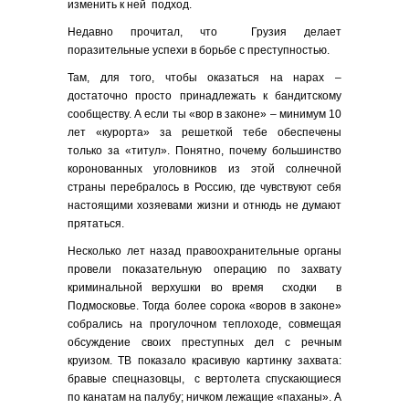
изменить к ней подход.
Недавно прочитал, что Грузия делает
поразительные успехи в борьбе с преступностью.
Там, для того, чтобы оказаться на нарах –
достаточно просто принадлежать к бандитскому
сообществу. А если ты «вор в законе» – минимум 10
лет «курорта» за решеткой тебе обеспечены
только за «титул». Понятно, почему большинство
коронованных уголовников из этой солнечной
страны перебралось в Россию, где чувствуют себя
настоящими хозяевами жизни и отнюдь не думают
прятаться.
Несколько лет назад правоохранительные органы
провели показательную операцию по захвату
криминальной верхушки во время сходки в
Подмосковье. Тогда более сорока «воров в законе»
собрались на прогулочном теплоходе, совмещая
обсуждение своих преступных дел с речным
круизом. ТВ показало красивую картинку захвата:
бравые спецназовцы, с вертолета спускающиеся
по канатам на палубу; ничком лежащие «паханы». А