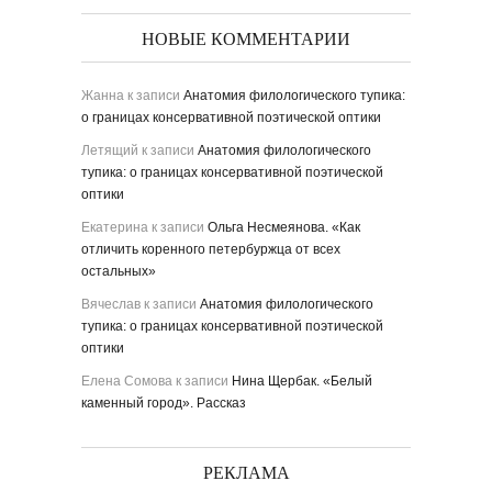
НОВЫЕ КОММЕНТАРИИ
Жанна
к записи
Анатомия филологического тупика:
о границах консервативной поэтической оптики
Летящий
к записи
Анатомия филологического
тупика: о границах консервативной поэтической
оптики
Екатерина
к записи
Ольга Несмеянова. «Как
отличить коренного петербуржца от всех
остальных»
Вячеслав
к записи
Анатомия филологического
тупика: о границах консервативной поэтической
оптики
Елена Сомова
к записи
Нина Щербак. «Белый
каменный город». Рассказ
РЕКЛАМА