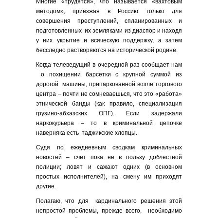
Многие «трудятся», что называется «вахтовым
методом», приезжая в Россию только для
совершения преступлений, спланированных и
подготовленных их земляками из диаспор и находя
у них укрытие и всяческую поддержку, а затем
бесследно растворяются на исторической родине.
Когда телеведущий в очередной раз сообщает нам
о похищении барсетки с крупной суммой из
дорогой машины, припаркованной возле торгового
центра – почти не сомневаешься, что это «работа»
этнической банды (как правило, специализация
грузино-абхазских ОПГ). Если задержали
наркокурьера – то в криминальной цепочке
наверняка есть таджикские хлопцы.
Судя по ежедневным сводкам криминальных
новостей – счет пока не в пользу доблестной
полиции; ловят и сажают одних (в основном
простых исполнителей), на смену им приходят
другие.
Полагаю, что для кардинального решения этой
непростой проблемы, прежде всего, необходимо