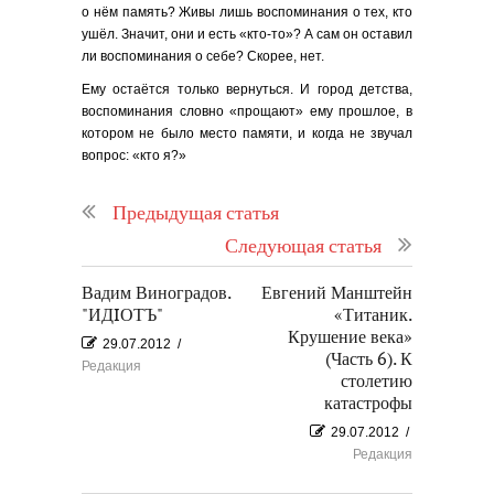
о нём память? Живы лишь воспоминания о тех, кто
ушёл. Значит, они и есть «кто-то»? А сам он оставил
ли воспоминания о себе? Скорее, нет.
Ему остаётся только вернуться. И город детства,
воспоминания словно «прощают» ему прошлое, в
котором не было место памяти, и когда не звучал
вопрос: «кто я?»
Предыдущая статья
Следующая статья
Вадим Виноградов.
Евгений Манштейн
"ИДIОТЪ"
«Титаник.
Крушение века»
29.07.2012
/
(Часть 6). К
Редакция
столетию
катастрофы
29.07.2012
/
Редакция