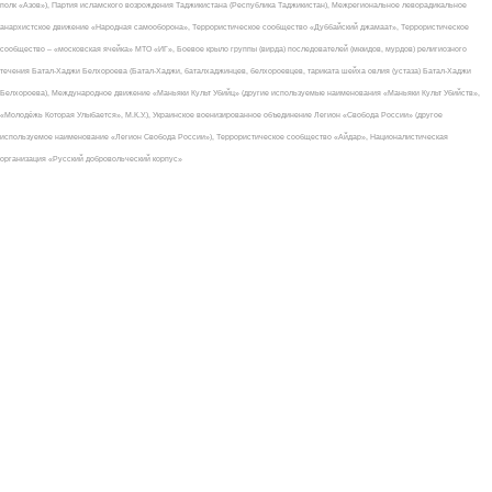
полк «Азов»), Партия исламского возрождения Таджикистана (Республика Таджикистан), Межрегиональное леворадикальное
анархистское движение «Народная самооборона», Террористическое сообщество «Дуббайский джамаат», Террористическое
сообщество – «московская ячейка» МТО «ИГ», Боевое крыло группы (вирда) последователей (мюидов, мурдов) религиозного
течения Батал-Хаджи Белхороева (Батал-Хаджи, баталхаджинцев, белхороевцев, тариката шейха овлия (устаза) Батал-Хаджи
Белхороева), Международное движение «Маньяки Культ Убийц» (другие используемые наименования «Маньяки Культ Убийств»,
«Молодёжь Которая Улыбается», М.К.У.), Украинское военизированное объединение Легион «Свобода России» (другое
используемое наименование «Легион Свобода России»), Террористическое сообщество «Айдар», Националистическая
организация «Русский добровольческий корпус»