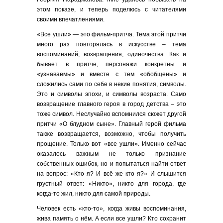
этом показе, и теперь поделюсь с читателями
своими впечатлениями.
«Все ушли» — это фильм-притча. Тема этой притчи
много раз повторялась в искусстве – тема
воспоминаний, возвращения, одиночества. Как и
бывает в притче, персонажи конкретны и
«узнаваемы» и вместе с тем «обобщены» и
сложились сами по себе в некие понятия, символы.
Это и символы эпохи, и символы возраста. Само
возвращение главного героя в город детства – это
тоже символ. Неслучайно вспомнился сюжет другой
притчи «О блудном сыне». Главный герой фильма
также возвращается, возможно, чтобы получить
прощение. Только вот «все ушли». Именно сейчас
оказалось важным не только признание
собственных ошибок, но и попытаться найти ответ
на вопрос: «Кто я? И всё же кто я?» И слышится
грустный ответ: «Никто», никто для города, где
когда-то жил, никто для самой природы.
Человек есть «кто-то», когда живы воспоминания,
жива память о нём. А если все ушли? Кто сохранит