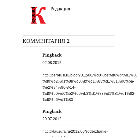
Редакция
КОММЕНТАРИЯ 2
Pingback
02.08.2012
http://perorusi.ru/blog/2012/08/%d0%be%d0%
%d0%b2%d1%8b%d0%bf%d1%83%d1%81%d0%ba-
%e2%84%96-8-14-
%d0%b0%d0%b2%d0%b3%d1%83%d1%81%d1%82-
%d0%b6%d1%83
Pingback
29.07.2012
http://klauzura.ru/2012/06/soderzhanie-