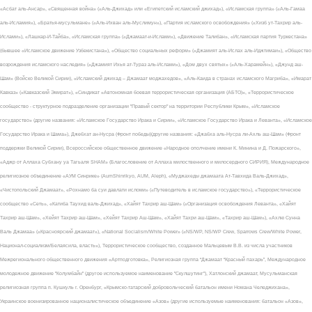
«Асбат аль-Ансар», «Священная война» («Аль-Джихад» или «Египетский исламский джихад»), «Исламская группа» («Аль-Гамаа
аль-Исламия»), «Братья-мусульмане» («Аль-Ихван аль-Муслимун»), «Партия исламского освобождения» («Хизб ут-Тахрир аль-
Ислами»), «Лашкар-И-Тайба», «Исламская группа» («Джамаат-и-Ислами»), «Движение Талибан», «Исламская партия Туркестана»
(бывшее «Исламское движение Узбекистана»), «Общество социальных реформ» («Джамият аль-Ислах аль-Иджтимаи»), «Общество
возрождения исламского наследия» («Джамият Ихья ат-Тураз аль-Ислами»), «Дом двух святых» («Аль-Харамейн»), «Джунд аш-
Шам» (Войско Великой Сирии), «Исламский джихад – Джамаат моджахедов», «Аль-Каида в странах исламского Магриба», «Имарат
Кавказ» («Кавказский Эмират»), «Синдикат «Автономная боевая террористическая организация (АБТО)», «Террористическое
сообщество - структурное подразделение организации "Правый сектор" на территории Республики Крым», «Исламское
государство» (другие названия: «Исламское Государство Ирака и Сирии», «Исламское Государство Ирака и Леванта», «Исламское
Государство Ирака и Шама»), Джебхат ан-Нусра (Фронт победы)(другие названия: «Джабха аль-Нусра ли-Ахль аш-Шам» (Фронт
поддержки Великой Сирии), Всероссийское общественное движение «Народное ополчение имени К. Минина и Д. Пожарского»,
«Аджр от Аллаха Субхану уа Тагьаля SHAM» (Благословение от Аллаха милоственного и милосердного СИРИЯ), Международное
религиозное объединение «АУМ Синрике» (AumShinrikyo, AUM, Aleph), «Муджахеды джамаата Ат-Тавхида Валь-Джихад»,
«Чистопольский Джамаат», «Рохнамо ба суи давлати исломи» («Путеводитель в исламское государство»), «Террористическое
сообщество «Сеть», «Катиба Таухид валь-Джихад», «Хайят Тахрир аш-Шам» («Организация освобождения Леванта», «Хайят
Тахрир аш-Шам», «Хейят Тахрир аш-Шам», «Хейят Тахрир Аш-Шам», «Хайят Тахри аш-Шам», «Тахрир аш-Шам»), «Ахлю Сунна
Валь Джамаа» («Красноярский джамаат»), «National Socialism/White Power» («NS/WP, NS/WP Crew, Sparrows Crew/White Power,
Национал-социализм/Белаясила, власть»), Террористическое сообщество, созданное Мальцевым В.В. из числа участников
Межрегионального общественного движения «Артподготовка», Религиозная группа “Джамаат “Красный пахарь”, Международное
молодежное движение "Колумбайн" (другое используемое наименование "Скулшутинг"), Хатлонский джамаат, Мусульманская
религиозная группа п. Кушкуль г. Оренбург, «Крымско-татарский добровольческий батальон имени Номана Челеджихана»,
Украинское военизированное националистическое объединение «Азов» (другие используемые наименования: батальон «Азов»,