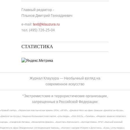
Главный редактор -
Плынов Дмитрий Геннадиевич
e-mail:
text@klauzura.ru
тел. (495) 726-25-04
СТАТИСТИКА
Журнал Клаузура — Необычный взгляд на
современное искусство
*Экстремистские и террористические организации,
запрещенные в Российской Федерации:
«Правый сектор», «Украинская повстанческая армия» (УПА), «ИГИЛ», «Джабхат Фатх аш-Шам» (бывшая «Джабхат ан-Нусра»,
«Джебхат ан-Нусра»), Национал-Большевистская партия, «Аль-Каида», «УНА-УНСО», «Талибан», «Меджлис крымско-татарского
народа», «Свидетели Иеговы», «Мизантропик Дивижн», «Братство» Корчинского, «Артподготовка», ЛГБТ, «Высший военный
Маджлисуль Шура Объединенных сил моджахедов Кавказа», «Конгресс народов Ичкерии и Дагестана», «База» («Аль-Каида»),