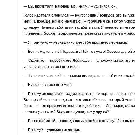
— Вы, прочитали, наконец, мои книги? – удивился он.
Голос издателя сменился, — ну, господин Леонидов, это вы уже
книг! Я, вообще, ничего не читаю!!! – горячился он. Потом ус
договору. Начнем работать и зарабатывать. У меня есть интере
приличный бюджет и огромное желание стать писателем – работ
— Я подумаю, — неожиданно для себя произнес Леонидов.
— Вот!… Ну, конечно! Подумайте! Так-то лучше! Совсем другой 
— Скажите, — перебил его Леонидов, — а почему вы хотите мн
уговаривают, а вы звоните мне?
— Тысячи писателей! – поправил его издатель. — У моих людей
— Ну вот, а вы звоните мне?
— Почему звоню вам? – задумался тот. — А черт его знает, п
Вы первый человек за десять лет моего бизнеса, который меня “
быть…, — он промолчал немного и добавил, — Леонидов, скажит
на моих условиях? Ведь они лучше, чем у других?
— Вы не поймете! – неожиданно для себя воскликнул Леонидов.
— Почему? – удивился издатель.