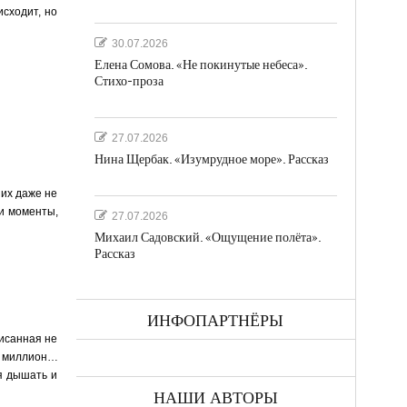
исходит, но
30.07.2026
Елена Сомова. «Не покинутые небеса».
Стихо-проза
27.07.2026
Нина Щербак. «Изумрудное море». Рассказ
 их даже не
ли моменты,
27.07.2026
Михаил Садовский. «Ощущение полёта».
Рассказ
ИНФОПАРТНЁРЫ
писанная не
… миллион…
ая дышать и
НАШИ АВТОРЫ