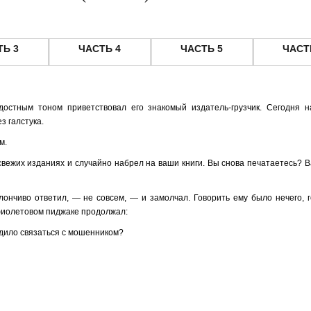
ТЬ 3
ЧАСТЬ 4
ЧАСТЬ 5
ЧАСТ
остным тоном приветствовал его знакомый издатель-грузчик. Сегодня 
з галстука.
м.
вежих изданиях и случайно набрел на ваши книги. Вы снова печатаетесь? В
лончиво ответил, — не совсем, — и замолчал. Говорить ему было нечего, 
 фиолетовом пиджаке продолжал:
аздило связаться с мошенником?