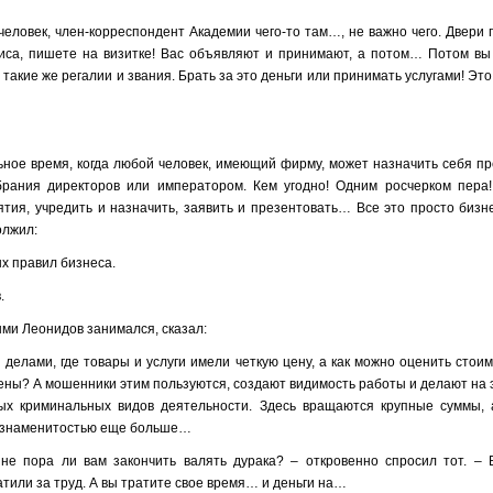
человек, член-корреспондент Академии чего-то там…, не важно чего. Двери
фиса, пишете на визитке! Вас объявляют и принимают, а потом… Потом вы
такие же регалии и звания. Брать за это деньги или принимать услугами! Это
ьное время, когда любой человек, имеющий фирму, может назначить себя п
брания директоров или императором. Кем угодно! Одним росчерком пера
тия, учредить и назначить, заявить и презентовать… Все это просто бизне
олжил:
ых правил бизнеса.
.
рыми Леонидов занимался, сказал:
елами, где товары и услуги имели четкую цену, а как можно оценить стои
 цены? А мошенники этим пользуются, создают видимость работы и делают на
мых криминальных видов деятельности. Здесь вращаются крупные суммы, 
ть знаменитостью еще больше…
е пора ли вам закончить валять дурака? – откровенно спросил тот. –
латили за труд. А вы тратите свое время… и деньги на…