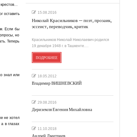
з крестов…
15.08.2016
ог оставить
Николай Красильников — поэт, прозаик,
эссеист, переводчик, критик
м. Если бы
вопросы, но
Красильников Николай Николаевич родился
ать. Теперь
19 декабря 1948 г. в Ташкенте.…
ПОДРОБНЕЕ
хо знал или
18.05.2012
Владимир ВИШНЕВСКИЙ
29.08.2016
Дериземля Евгения Михайловна
же не хотел
 а в глазах
11.10.2018
Андрей Дмитриев