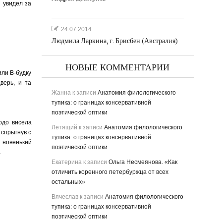
н увидел за
24.07.2014
Людмила Ларкина, г. Брисбен (Австралия)
НОВЫЕ КОММЕНТАРИИ
или В-будку
верь, и та
Жанна
к записи
Анатомия филологического
тупика: о границах консервативной
поэтической оптики
рдо висела
Летящий
к записи
Анатомия филологического
спрыгнув с
тупика: о границах консервативной
л новенький
поэтической оптики
.
Екатерина
к записи
Ольга Несмеянова. «Как
отличить коренного петербуржца от всех
остальных»
Вячеслав
к записи
Анатомия филологического
тупика: о границах консервативной
поэтической оптики