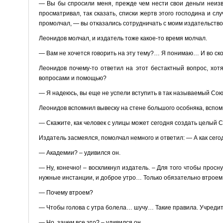
— Вы бы спросили меня, прежде чем нести свои деньги неизв
просматривал, так сказать, списки жертв этого господина и с
промолчал, — вы отказались сотрудничать с моим издательством
Леонидов молчал, и издатель тоже какое-то время молчал.
— Вам не хочется говорить на эту тему?… Я понимаю… И во сколь
Леонидов почему-то ответил на этот бестактный вопрос, хотя
вопросами и помощью?
— Я надеюсь, вы еще не успели вступить в так называемый Сою
Леонидов вспомнил вывеску на стене большого особняка, вспом
— Скажите, как человек с улицы может сегодня создать целый С
Издатель засмеялся, помолчал немного и ответил: — А как сег
— Академии? – удивился он.
— Ну, конечно! – воскликнул издатель. – Для того чтобы просн
нужные инстанции, и доброе утро… Только обязательно втроем
— Почему втроем?
— Чтобы голова с утра болела… шучу… Такие правила. Учредит
— Но, зачем все это? – удивился он.