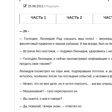
25.08.2012
/
Редакция
ЧАСТЬ 1
ЧАСТЬ 2
ЧАС
— 24 –
— Господин, Леонидов! Рад слышать ваш голос! – жизнерад
фиолетовый пиджачок и черная рубашка. И как всегда, был он бе
— Встреча без галстуков, — подумал Леонидов, здороваясь с ни
— Господин Леонидов, я сейчас просматривал информацию о с
продать свои тиражи?
Леонидов посмотрел на горы книг, подпиравших потолок, и ук
хотелось, особенно после тех последних событий, а человек в
— Может, это не мое дело, но я хотел спросить,… как вас угор
— Мошенником? – тупо переспросил он.
— Вы знаете, о ком я говорю?
— Да, пожалуй, теперь знаю, — ответил он.