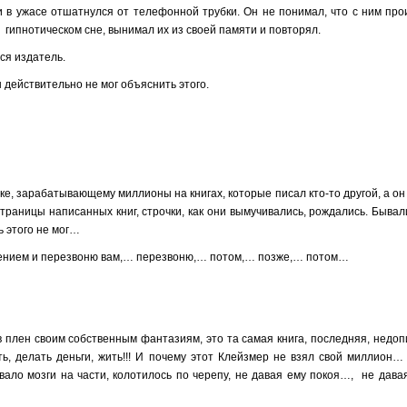
и в ужасе отшатнулся от телефонной трубки. Он не понимал, что с ним про
в гипнотическом сне, вынимал их из своей памяти и повторял.
ся издатель.
 действительно не мог объяснить этого.
ке, зарабатывающему миллионы на книгах, которые писал кто-то другой, а он
и страницы написанных книг, строчки, как они вымучивались, рождались. Быва
ь этого не мог…
ением и перезвоню вам,… перезвоню,… потом,… позже,… потом…
в плен своим собственным фантазиям, это та самая книга, последняя, недо
ать, делать деньги, жить!!! И почему этот Клейзмер не взял свой миллион
вало мозги на части, колотилось по черепу, не давая ему покоя…, не дав