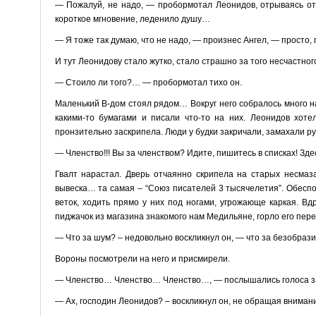
— Пожалуй, не надо, — пробормотал Леонидов, отрываясь от э
короткое мгновение, леденило душу…
— Я тоже так думаю, что не надо, — произнес Ангел, — просто, 
И тут Леонидову стало жутко, стало страшно за того несчастног
— Стоило ли того?… — пробормотал тихо он.
Маленький В-дом стоял рядом… Вокруг него собралось много на
какими-то бумагами и писали что-то на них. Леонидов хоте
пронзительно заскрипела. Люди у будки закричали, замахали рук
— Членство!!! Вы за членством? Идите, пишитесь в списках! Зд
Гвалт нарастал. Дверь отчаянно скрипела на старых несмаз
вывеска… та самая – “Союз писателей 3 тысячелетия”. Обесп
веток, ходить прямо у них под ногами, угрожающе каркая. Вд
пиджачок из магазина знакомого нам Медильяне, горло его перех
— Что за шум? – недовольно воскликнул он, — что за безобраз
Вороны посмотрели на него и присмирели.
— Членство… Членство… Членство…, — послышались голоса з
— Ах, господин Леонидов? – воскликнул он, не обращая вниман