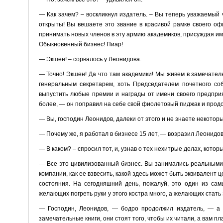
— Как зачем? – воскликнул издатель. – Вы теперь уважаемый 
открыты! Вы вешаете это звание в красивой рамке своего о
принимать новых членов в эту армию академиков, присуждая им 
Обыкновенный бизнес! Пиар!
— Экшен! – сорвалось у Леонидова.
— Точно! Экшен! Да что там академики! Мы живем в замечател
генеральным секретарем, хоть Председателем почетного со
выпустить любые премии и награды от имени своего предприя
более, — он поправил на себе свой фиолетовый пиджак и прод
— Вы, господин Леонидов, далеки от этого и не знаете некотор
— Почему же, я работал в бизнесе 15 лет, — возразил Леонидов
— В каком? – спросил тот, и, узнав о тех нехитрые делах, кото
— Все это цивилизованный бизнес. Вы занимались реальными д
компании, как ее взвесить, какой здесь может быть эквивалент
состояния. На сегодняшний день, пожалуй, это один из са
желающих погреть руки у этого костра много, а желающих ста
— Господин, Леонидов, — бодро продолжил издатель, — а н
замечательные книги, они стоят того, чтобы их читали, а вам п