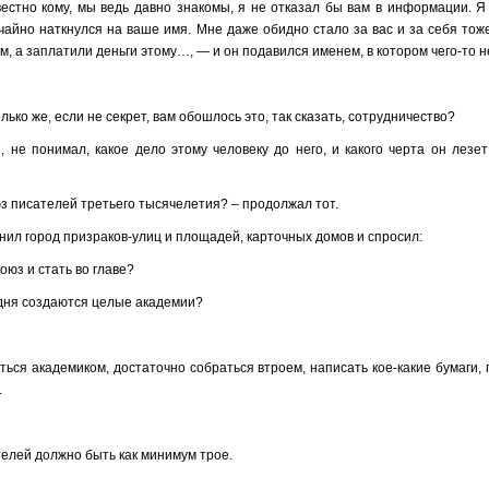
естно кому, мы ведь давно знакомы, я не отказал бы вам в информации. Я 
лучайно наткнулся на ваше имя. Мне даже обидно стало за вас и за себя то
, а заплатили деньги этому…, — и он подавился именем, в котором чего-то н
ко же, если не секрет, вам обошлось это, так сказать, сотрудничество?
, не понимал, какое дело этому человеку до него, и какого черта он лезе
з писателей третьего тысячелетия? – продолжал тот.
нил город призраков-улиц и площадей, карточных домов и спросил:
оюз и стать во главе?
одня создаются целые академии?
уться академиком, достаточно собраться втроем, написать кое-какие бумаги, 
.
елей должно быть как минимум трое.