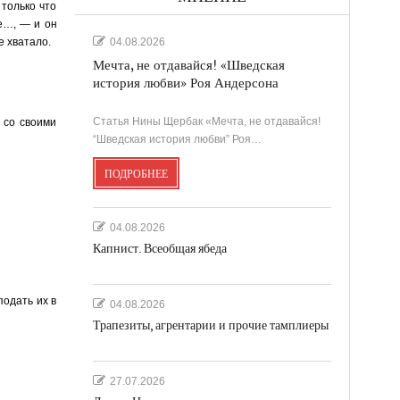
только что
же…, — и он
е хватало.
04.08.2026
Мечта, не отдавайся! «Шведская
история любви» Роя Андерсона
Статья Нины Щербак «Мечта, не отдавайся!
т со своими
“Шведская история любви” Роя…
ПОДРОБНЕЕ
04.08.2026
Капнист. Всеобщая ябеда
подать их в
04.08.2026
Трапезиты, агрентарии и прочие тамплиеры
27.07.2026