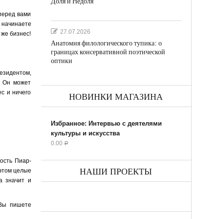
Доля и Недоля
 перед вами
 начинаете
27.07.2026
 же бизнес!
Анатомия филологического тупика: о
границах консервативной поэтической
оптики
резидентом,
! Он может
с и ничего
НОВИНКИ МАГАЗИНА
Избранное: Интервью с деятелями
культуры и искусства
0.00
Р
мость Пиар-
НАШИ ПРОЕКТЫ
 этом целые
а значит и
 Вы пишете