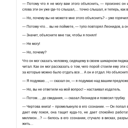
— Потому что я не могу вам этого объяснить, — произнес он 
слова эти он уже где-то слышал,… точно слышал, и теперь, как 
— Но, почему вы не можете мне этого объяснить? – уже горячил
— Потому что… вы не поймете, — тупо повторял Леонидов, а он
— Значит, объясните мне так, чтобы я понял!
— Не могу!
— Но, почему?
Что он мог сказать человеку, сидящему в своем шикарном пиджа
читал. Как он мог рассказать о том, чего порой стоили ему эт
за которые можно было отдать все… А он и отдал. Но объяснит
— Я подумаю…, — сказал он, — я подумаю над вашим предлож
— Но, вы не ответили на мой вопрос! – настаивал издатель.
— Потом…, до свидания, — сказал Леонидов и повесил трубку.
— Чертова книга! – промелькнуло в его сознании. — Он попал 
дает ему покоя, она тащит куда-то, не дает спокойно работ
миллион…? — билось в его сознании, стучало в висках, разры
жить…