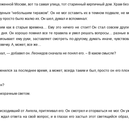
женной Москве, вот та самая улица, тот старинный кирпичный дом. Храм бе
еньги “небольшим тиражом”. Он не мог оставить их в темном подвале, не м
му просто было жалко их. Он шел, думал и вспоминал:
ним как в старые времена… Ему это ничего не стоит! Он стал совсем други
го дня. Он хорошо помнил все те правила и умел решать вопросы… разные 
язывает ему руки, заставляет смотреть по-другому, думать иначе, чувствов
вечку. А, может, все же…
зал, — добавил он. Леонидов сначала не понял его. – В каком смысле?
енился за последнее время, а может, всегда таким и был, просто он его пло
ен?
ризрачным светом.
 исходивший от Ангела, притягивал его. Он смотрел и оторваться не мог. Он у
и ждал ответа на свой вопрос, и в глазах его застыл этот светящийся образ,