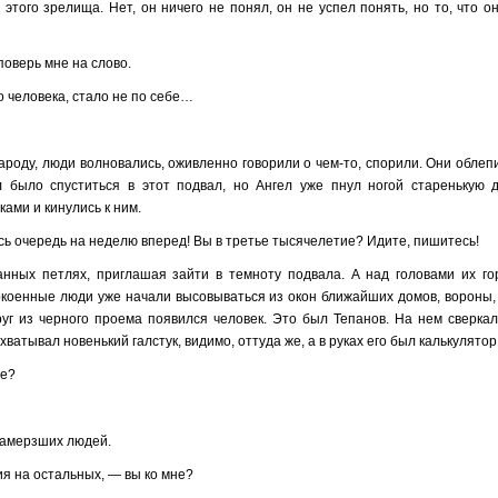
того зрелища. Нет, он ничего не понял, он не успел понять, но то, что о
поверь мне на слово.
о человека, стало не по себе…
роду, люди волновались, оживленно говорили о чем-то, спорили. Они облеп
л было спуститься в этот подвал, но Ангел уже пнул ногой старенькую д
ами и кинулись к ним.
есь очередь на неделю вперед! Вы в третье тысячелетие? Идите, пишитесь!
анных петлях, приглашая зайти в темноту подвала. А над головами их го
окоенные люди уже начали высовываться из окон ближайших домов, вороны, 
руг из черного проема появился человек. Это был Тепанов. На нем сверка
ватывал новенький галстук, видимо, оттуда же, а в руках его был калькулятор
ие?
амерзших людей.
ия на остальных, — вы ко мне?