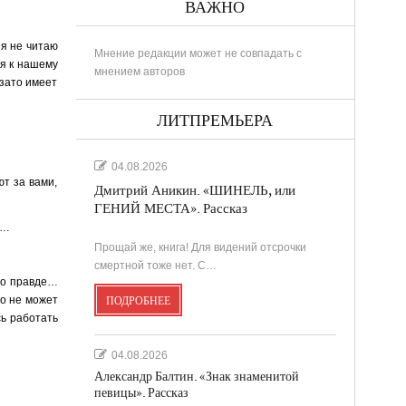
ВАЖНО
 я не читаю
Мнение редакции может не совпадать с
ся к нашему
мнением авторов
 зато имеет
ЛИТПРЕМЬЕРА
04.08.2026
ют за вами,
Дмитрий Аникин. «ШИНЕЛЬ, или
ГЕНИЙ МЕСТА». Рассказ
т…
Прощай же, книга! Для видений отсрочки
смертной тоже нет. С…
 по правде…
го не может
ПОДРОБНЕЕ
сь работать
04.08.2026
Александр Балтин. «Знак знаменитой
певицы». Рассказ