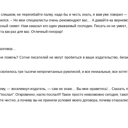
 слишком, не перегибайте палку, надо бы и честь знать, я вам уже говорил —
покоился. – Но мои специалисты очень рекомендуют вас… А давайте-ка вернем
сный сюжет. Нам заказал его один уважаемый господин. Писать он не умеет,
а как раз для вас. Отличный гонорар!
разговор…
е помочь? Сотни писателей не могут пробиться в ваше издательство, бега
 скопилось три тысячи непрочитанных рукописей, и все гениальные, все хотя
очему, — воскликнул издатель, — сам не знаю… Вы мне нравитесь!… Сказать
послал”. Откровенно, нагло послал!!! Такое просто невозможно сегодня, тако
е честно, а почему вы не приняли условия моего договора, почему отказали