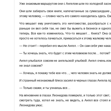
Уже знакомым маршрутом они с Ангелом шли по холодной засне
Они шли забирать свои книги, напечатанные за сумасшедшие д
этому человеку, — словно часть его самого находилась здесь. Е
Что мешает ему уничтожить это ничтожество, разобраться с 
раньше он вел себя так, не смог бы выжить в бизнесе и одно
теперь. Все как-то изменилось. Что-то мешает… Книга? Она св
просто не хотелось пачкаться, прикасаться к этому жалкому чело
— Не стоит! – перебил его мысли Ангел. – Он сам себя уже нака
— Ты хочешь знать, что будет с этим человеком после… потом?
Ангел улыбался совсем не ангельской улыбкой. Ангел очень изм
не знал совсем?
— Хочешь, я покажу тебе кое-что…, чего человек знать не долж
И странный незнакомый блеск засиял в черных глазах Ангела п
— Только скажи, и ты узнаешь все…
На мгновение в глазах Леонидова померкло, и только этот свет,
смотреть туда, хотел не знать, не видеть, а Ангел все стоял 
Леонидова ужас.