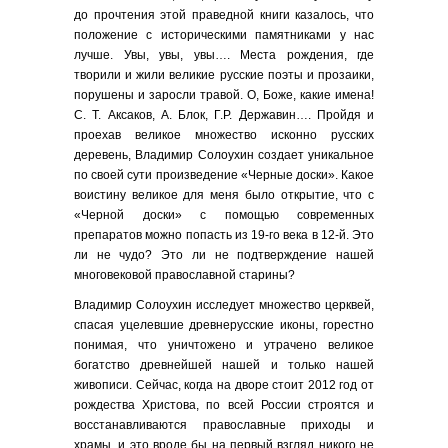
до прочтения этой праведной книги казалось, что
положение с историческими памятниками у нас
лучше. Увы, увы, увы…. Места рождения, где
творили и жили великие русские поэты и прозаики,
порушены и заросли травой. О, Боже, какие имена!
С. Т. Аксаков, А. Блок, Г.Р. Державин…. Пройдя и
проехав великое множество исконно русских
деревень, Владимир Солоухин создает уникальное
по своей сути произведение «Черные доски». Какое
воистину великое для меня было открытие, что с
«Черной доски» с помощью современных
препаратов можно попасть из 19-го века в 12-й. Это
ли не чудо? Это ли не подтверждение нашей
многовековой православной старины?
Владимир Солоухин исследует множество церквей,
спасая уцелевшие древнерусские иконы, горестно
понимая, что уничтожено и утрачено великое
богатство древнейшей нашей и только нашей
живописи. Сейчас, когда на дворе стоит 2012 год от
рождества Христова, по всей России строятся и
восстанавливаются православные приходы и
храмы, и это вроде бы на первый взгляд никого не