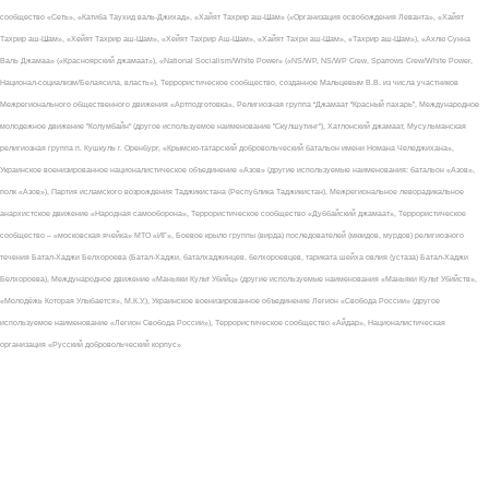
сообщество «Сеть», «Катиба Таухид валь-Джихад», «Хайят Тахрир аш-Шам» («Организация освобождения Леванта», «Хайят
Тахрир аш-Шам», «Хейят Тахрир аш-Шам», «Хейят Тахрир Аш-Шам», «Хайят Тахри аш-Шам», «Тахрир аш-Шам»), «Ахлю Сунна
Валь Джамаа» («Красноярский джамаат»), «National Socialism/White Power» («NS/WP, NS/WP Crew, Sparrows Crew/White Power,
Национал-социализм/Белаясила, власть»), Террористическое сообщество, созданное Мальцевым В.В. из числа участников
Межрегионального общественного движения «Артподготовка», Религиозная группа “Джамаат “Красный пахарь”, Международное
молодежное движение "Колумбайн" (другое используемое наименование "Скулшутинг"), Хатлонский джамаат, Мусульманская
религиозная группа п. Кушкуль г. Оренбург, «Крымско-татарский добровольческий батальон имени Номана Челеджихана»,
Украинское военизированное националистическое объединение «Азов» (другие используемые наименования: батальон «Азов»,
полк «Азов»), Партия исламского возрождения Таджикистана (Республика Таджикистан), Межрегиональное леворадикальное
анархистское движение «Народная самооборона», Террористическое сообщество «Дуббайский джамаат», Террористическое
сообщество – «московская ячейка» МТО «ИГ», Боевое крыло группы (вирда) последователей (мюидов, мурдов) религиозного
течения Батал-Хаджи Белхороева (Батал-Хаджи, баталхаджинцев, белхороевцев, тариката шейха овлия (устаза) Батал-Хаджи
Белхороева), Международное движение «Маньяки Культ Убийц» (другие используемые наименования «Маньяки Культ Убийств»,
«Молодёжь Которая Улыбается», М.К.У.), Украинское военизированное объединение Легион «Свобода России» (другое
используемое наименование «Легион Свобода России»), Террористическое сообщество «Айдар», Националистическая
организация «Русский добровольческий корпус»