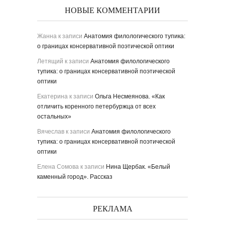
НОВЫЕ КОММЕНТАРИИ
Жанна
к записи
Анатомия филологического тупика:
о границах консервативной поэтической оптики
Летящий
к записи
Анатомия филологического
тупика: о границах консервативной поэтической
оптики
Екатерина
к записи
Ольга Несмеянова. «Как
отличить коренного петербуржца от всех
остальных»
Вячеслав
к записи
Анатомия филологического
тупика: о границах консервативной поэтической
оптики
Елена Сомова
к записи
Нина Щербак. «Белый
каменный город». Рассказ
РЕКЛАМА