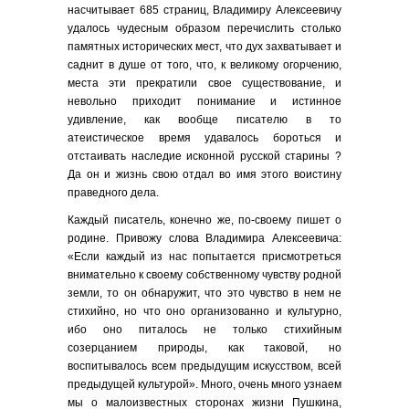
насчитывает 685 страниц, Владимиру Алексеевичу
удалось чудесным образом перечислить столько
памятных исторических мест, что дух захватывает и
саднит в душе от того, что, к великому огорчению,
места эти прекратили свое существование, и
невольно приходит понимание и истинное
удивление, как вообще писателю в то
атеистическое время удавалось бороться и
отстаивать наследие исконной русской старины ?
Да он и жизнь свою отдал во имя этого воистину
праведного дела.
Каждый писатель, конечно же, по-своему пишет о
родине. Привожу слова Владимира Алексеевича:
«Если каждый из нас попытается присмотреться
внимательно к своему собственному чувству родной
земли, то он обнаружит, что это чувство в нем не
стихийно, но что оно организованно и культурно,
ибо оно питалось не только стихийным
созерцанием природы, как таковой, но
воспитывалось всем предыдущим искусством, всей
предыдущей культурой». Много, очень много узнаем
мы о малоизвестных сторонах жизни Пушкина,