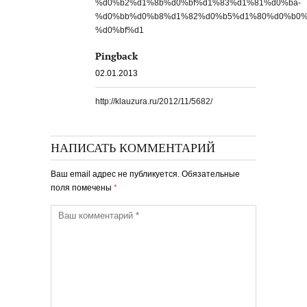
%d0%b2%d1%8b%d0%bf%d1%83%d1%81%d0%ba-
%d0%bb%d0%b8%d1%82%d0%b5%d1%80%d0%b0%
%d0%bf%d1
Pingback
02.01.2013
http://klauzura.ru/2012/11/5682/
НАПИСАТЬ КОММЕНТАРИЙ
Ваш email адрес не публикуется. Обязательные
поля помечены
*