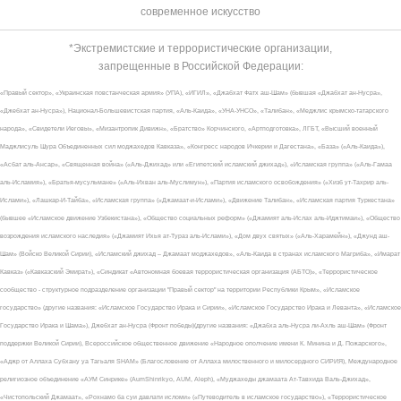
современное искусство
*Экстремистские и террористические организации,
запрещенные в Российской Федерации:
«Правый сектор», «Украинская повстанческая армия» (УПА), «ИГИЛ», «Джабхат Фатх аш-Шам» (бывшая «Джабхат ан-Нусра»,
«Джебхат ан-Нусра»), Национал-Большевистская партия, «Аль-Каида», «УНА-УНСО», «Талибан», «Меджлис крымско-татарского
народа», «Свидетели Иеговы», «Мизантропик Дивижн», «Братство» Корчинского, «Артподготовка», ЛГБТ, «Высший военный
Маджлисуль Шура Объединенных сил моджахедов Кавказа», «Конгресс народов Ичкерии и Дагестана», «База» («Аль-Каида»),
«Асбат аль-Ансар», «Священная война» («Аль-Джихад» или «Египетский исламский джихад»), «Исламская группа» («Аль-Гамаа
аль-Исламия»), «Братья-мусульмане» («Аль-Ихван аль-Муслимун»), «Партия исламского освобождения» («Хизб ут-Тахрир аль-
Ислами»), «Лашкар-И-Тайба», «Исламская группа» («Джамаат-и-Ислами»), «Движение Талибан», «Исламская партия Туркестана»
(бывшее «Исламское движение Узбекистана»), «Общество социальных реформ» («Джамият аль-Ислах аль-Иджтимаи»), «Общество
возрождения исламского наследия» («Джамият Ихья ат-Тураз аль-Ислами»), «Дом двух святых» («Аль-Харамейн»), «Джунд аш-
Шам» (Войско Великой Сирии), «Исламский джихад – Джамаат моджахедов», «Аль-Каида в странах исламского Магриба», «Имарат
Кавказ» («Кавказский Эмират»), «Синдикат «Автономная боевая террористическая организация (АБТО)», «Террористическое
сообщество - структурное подразделение организации "Правый сектор" на территории Республики Крым», «Исламское
государство» (другие названия: «Исламское Государство Ирака и Сирии», «Исламское Государство Ирака и Леванта», «Исламское
Государство Ирака и Шама»), Джебхат ан-Нусра (Фронт победы)(другие названия: «Джабха аль-Нусра ли-Ахль аш-Шам» (Фронт
поддержки Великой Сирии), Всероссийское общественное движение «Народное ополчение имени К. Минина и Д. Пожарского»,
«Аджр от Аллаха Субхану уа Тагьаля SHAM» (Благословение от Аллаха милоственного и милосердного СИРИЯ), Международное
религиозное объединение «АУМ Синрике» (AumShinrikyo, AUM, Aleph), «Муджахеды джамаата Ат-Тавхида Валь-Джихад»,
«Чистопольский Джамаат», «Рохнамо ба суи давлати исломи» («Путеводитель в исламское государство»), «Террористическое