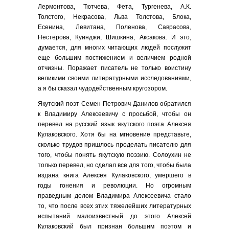
Лермонтова, Тютчева, Фета, Тургенева, А.К.
Толстого, Некрасова, Льва Толстова, Блока,
Есенина, Левитана, Поленова, Саврасова,
Нестерова, Куинджи, Шишкина, Аксакова. И это,
думается, для многих читающих людей послужит
еще большим постижением и величием родной
отчизны. Поражает писатель не только воистину
великими своими литературными исследованиями,
а я бы сказал чудодейственным кругозором.
Якутский поэт Семен Петрович Данилов обратился
к Владимиру Алексеевичу с просьбой, чтобы он
перевел на русский язык якутского поэта Алексея
Кулаковского. Хотя бы на мгновение представьте,
сколько трудов пришлось проделать писателю для
того, чтобы понять якутскую поэзию. Солоухин не
только перевел, но сделал все для того, чтобы была
издана книга Алексея Кулаковского, умершего в
годы гонения и революции. Но огромным
праведным делом Владимира Алексеевича стало
то, что после всех этих тяжелейших литературных
испытаний малоизвестный до этого Алексей
Кулаковский был признан большим поэтом и