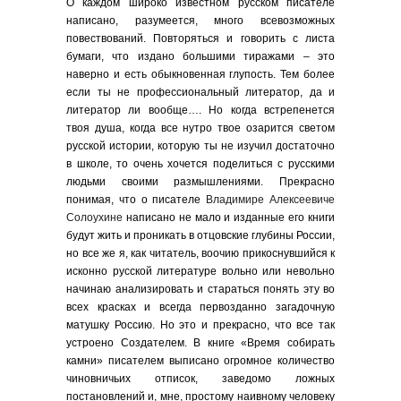
О каждом широко известном русском писателе
написано, разумеется, много всевозможных
повествований. Повторяться и говорить с листа
бумаги, что издано большими тиражами – это
наверно и есть обыкновенная глупость. Тем более
если ты не профессиональный литератор, да и
литератор ли вообще…. Но когда встрепенется
твоя душа, когда все нутро твое озарится светом
русской истории, которую ты не изучил достаточно
в школе, то очень хочется поделиться с русскими
людьми своими размышлениями. Прекрасно
понимая, что о писателе
Владимире Алексеевиче
Солоухине
написано не мало и изданные его книги
будут жить и проникать в отцовские глубины России,
но все же я, как читатель, воочию прикоснувшийся к
исконно русской литературе вольно или невольно
начинаю анализировать и стараться понять эту во
всех красках и всегда первозданно загадочную
матушку Россию. Но это и прекрасно, что все так
устроено Создателем. В книге «Время собирать
камни» писателем выписано огромное количество
чиновничьих отписок, заведомо ложных
постановлений и, мне, простому наивному человеку