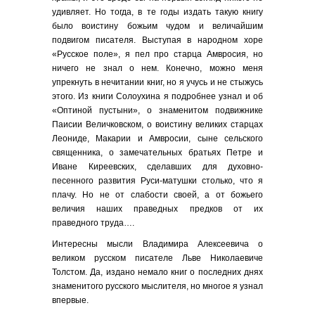
удивляет. Но тогда, в те годы издать такую книгу
было воистину божьим чудом и величайшим
подвигом писателя. Выступая в народном хоре
«Русское поле», я пел про старца Амвросия, но
ничего не знал о нем. Конечно, можно меня
упрекнуть в нечитании книг, но я учусь и не стыжусь
этого. Из книги Солоухина я подробнее узнал и об
«Оптиной пустыни», о знаменитом подвижнике
Паисии Величковском, о воистину великих старцах
Леониде, Макарии и Амвросии, сыне сельского
священника, о замечательных братьях Петре и
Иване Киреевских, сделавших для духовно-
песенного развития Руси-матушки столько, что я
плачу. Но не от слабости своей, а от божьего
величия наших праведных предков от их
праведного труда….
Интересны мысли Владимира Алексеевича о
великом русском писателе Льве Николаевиче
Толстом. Да, издано немало книг о последних днях
знаменитого русского мыслителя, но многое я узнал
впервые.