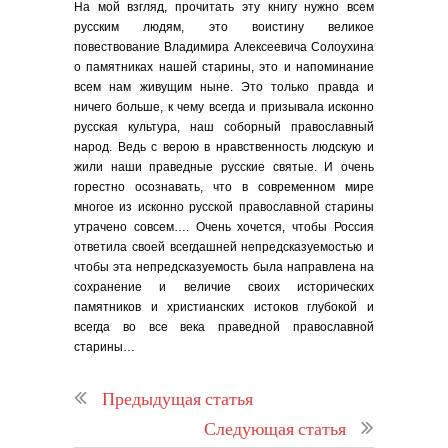
На мой взгляд, прочитать эту книгу нужно всем
русским людям, это воистину великое
повествование Владимира Алексеевича Солоухина
о памятниках нашей старины, это и напоминание
всем нам живущим ныне. Это только правда и
ничего больше, к чему всегда и призывала исконно
русская культура, наш соборный православный
народ. Ведь с верою в нравственность людскую и
жили наши праведные русские святые. И очень
горестно осознавать, что в современном мире
многое из исконно русской православной старины
утрачено совсем…. Очень хочется, чтобы Россия
ответила своей всегдашней непредсказуемостью и
чтобы эта непредсказуемость была направлена на
сохранение и величие своих исторических
памятников и христианских истоков глубокой и
всегда во все века праведной православной
старины…
Предыдущая статья
Следующая статья