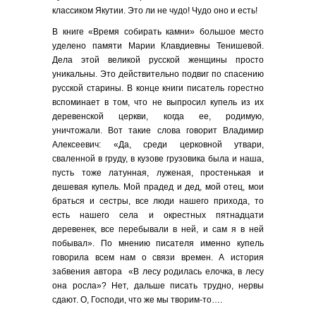
классиком Якутии. Это ли не чудо! Чудо оно и есть!
В книге «Время собирать камни» большое место
уделено памяти Марии Клавдиевны Тенишевой.
Дела этой великой русской женщины просто
уникальны. Это действительно подвиг по спасению
русской старины. В конце книги писатель горестно
вспоминает в том, что не выпросил купель из их
деревенской церкви, когда ее, родимую,
уничтожали. Вот такие слова говорит Владимир
Алексеевич: «Да, среди церковной утвари,
сваленной в груду, в кузове грузовика была и наша,
пусть тоже латунная, луженая, простенькая и
дешевая купель. Мой прадед и дед, мой отец, мои
браться и сестры, все люди нашего прихода, то
есть нашего села и окрестных пятнадцати
деревенек, все перебывали в ней, и сам я в ней
побывал». По мнению писателя именно купель
говорила всем нам о связи времен. А история
забвения автора «В лесу родилась елочка, в лесу
она росла»? Нет, дальше писать трудно, нервы
сдают. О, Господи, что же мы творим-то….