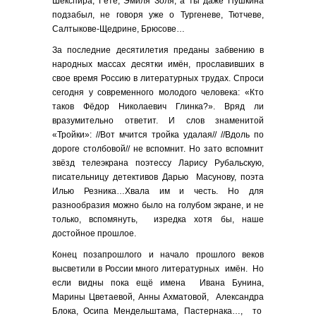
Шекспира, Гёте, Эмиля Золя, а ты даже Пушкина
подзабыл, не говоря уже о Тургеневе, Тютчеве,
Салтыкове-Щедрине, Брюсове…
За последние десятилетия преданы забвению в
народных массах десятки имён, прославивших в
свое время Россию в литературных трудах. Спроси
сегодня у современного молодого человека: «Кто
таков Фёдор Николаевич Глинка?». Вряд ли
вразумительно ответит. И слов знаменитой
«Тройки»: //Вот мчится тройка удалая// //Вдоль по
дороге столбовой// не вспомнит. Но зато вспомнит
звёзд телеэкрана поэтессу Ларису Рубальскую,
писательницу детективов Дарью Масунову, поэта
Илью Резника…Хвала им и честь. Но для
разнообразия можно было на голубом экране, и не
только, вспомянуть, изредка хотя бы, наше
достойное прошлое.
Конец позапрошлого и начало прошлого веков
высветили в России много литературных имён. Но
если видны пока ещё имена Ивана Бунина,
Марины Цветаевой, Анны Ахматовой, Александра
Блока, Осипа Мендельштама, Пастернака…, то