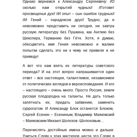
Однако вернемся к Александру Сергеевичу: //О
сколько нам открытий чудных// //Готовит
просвещенья дух// //И опыт – сын ошибок трудных//
//И Гений – парадоксов друг// Трудно, да и
невозможно представить ни сегодня, ни завтра
русскую литературу без Пушкина, как Англию без
Шекспира, Германию без Гёте. Хотя, я думаю,
обесцветить имя Гения невозможно и жалкие
попытки сделать это ни к чему не привели и не
приведут
А вот что нам взять из литературы советского
периода? И на этот вопрос напрашивается один
ответ – все настоящее, талантливое, независимое
от политических взглядов и вероисповедания. И его
– настоящего – очень много. Просто Россия, земля
русская плодородна на таланты. Не дать только
запятнать их, придать забвению, заменить
суррогатом. И Александр Блок останется Блоком,
Сергей Есенин – Есениным, Владимир Маяковский
– Маяковским Михаил Шолохов -Шолоховым…
Перечислять достойные имена можно и дальше.
Учиться Слову у этих мастеров, нести это Слово в