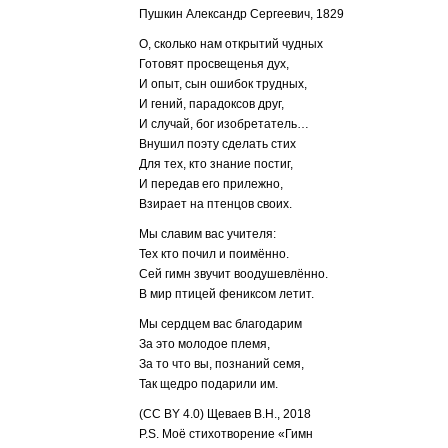
Пушкин Александр Сергеевич, 1829
О, сколько нам открытий чудных
Готовят просвещенья дух,
И опыт, сын ошибок трудных,
И гений, парадоксов друг,
И случай, бог изобретатель…
Внушил поэту сделать стих
Для тех, кто знание постиг,
И передав его прилежно,
Взирает на птенцов своих.
Мы славим вас учителя:
Тех кто почил и поимённо.
Сей гимн звучит воодушевлённо.
В мир птицей фениксом летит.
Мы сердцем вас благодарим
За это молодое племя,
За то что вы, познаний семя,
Так щедро подарили им.
(СС BY 4.0) Щеваев В.Н., 2018
P.S. Моё стихотворение «Гимн