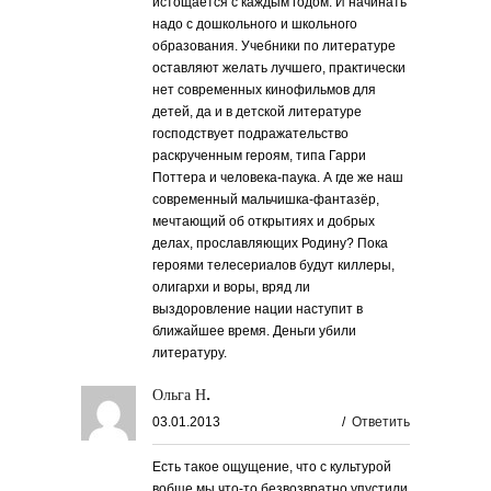
истощается с каждым годом. И начинать
надо с дошкольного и школьного
образования. Учебники по литературе
оставляют желать лучшего, практически
нет современных кинофильмов для
детей, да и в детской литературе
господствует подражательство
раскрученным героям, типа Гарри
Поттера и человека-паука. А где же наш
современный мальчишка-фантазёр,
мечтающий об открытиях и добрых
делах, прославляющих Родину? Пока
героями телесериалов будут киллеры,
олигархи и воры, вряд ли
выздоровление нации наступит в
ближайшее время. Деньги убили
литературу.
Ольга Н.
03.01.2013
/
Ответить
Есть такое ощущение, что с культурой
вобще мы что-то безвозвратно упустили