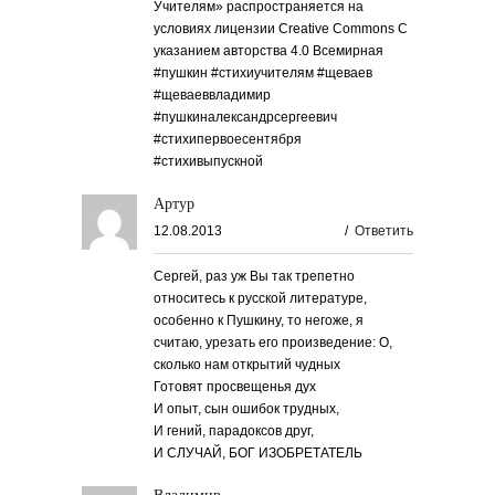
Учителям» распространяется на
условиях лицензии Creative Commons С
указанием авторства 4.0 Всемирная
#пушкин #стихиучителям #щеваев
#щеваеввладимир
#пушкиналександрсергеевич
#стихипервоесентября
#стихивыпускной
Артур
12.08.2013
/
Ответить
Сергей, раз уж Вы так трепетно
относитесь к русской литературе,
особенно к Пушкину, то негоже, я
считаю, урезать его произведение: О,
сколько нам открытий чудных
Готовят просвещенья дух
И опыт, сын ошибок трудных,
И гений, парадоксов друг,
И СЛУЧАЙ, БОГ ИЗОБРЕТАТЕЛЬ