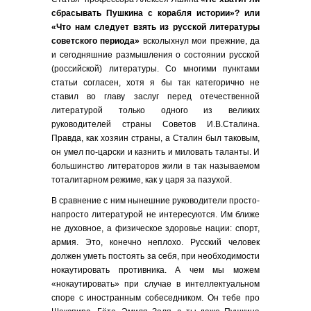
сбрасывать Пушкина с корабля истории»? или
«Что нам следует взять из русской литературы
советского периода»
всколыхнул мои прежние, да
и сегодняшние размышления о состоянии русской
(российской) литературы. Со многими пунктами
статьи согласен, хотя я бы так категорично не
ставил во главу заслуг перед отечественной
литературой только одного из великих
руководителей страны Советов И.В.Сталина.
Правда, как хозяин страны, а Сталин был таковым,
он умел по-царски и казнить и миловать таланты. И
большинство литераторов жили в так называемом
тоталитарном режиме, как у царя за пазухой.
В сравнение с ним нынешние руководители просто-
напросто литературой не интересуются. Им ближе
не духовное, а физическое здоровье нации: спорт,
армия. Это, конечно неплохо. Русский человек
должен уметь постоять за себя, при необходимости
нокаутировать противника. А чем мы можем
«нокаутировать» при случае в интеллектуальном
споре с иностранным собеседником. Он тебе про