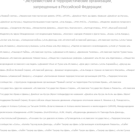
*Экстремистские и террористические организации,
запрещенные в Российской Федерации:
«Правый сектор», «Украинская повстанческая армия» (УПА), «ИГИЛ», «Джабхат Фатх аш-Шам» (бывшая «Джабхат ан-Нусра»,
«Джебхат ан-Нусра»), Национал-Большевистская партия, «Аль-Каида», «УНА-УНСО», «Талибан», «Меджлис крымско-татарского
народа», «Свидетели Иеговы», «Мизантропик Дивижн», «Братство» Корчинского, «Артподготовка», ЛГБТ, «Высший военный
Маджлисуль Шура Объединенных сил моджахедов Кавказа», «Конгресс народов Ичкерии и Дагестана», «База» («Аль-Каида»),
«Асбат аль-Ансар», «Священная война» («Аль-Джихад» или «Египетский исламский джихад»), «Исламская группа» («Аль-Гамаа
аль-Исламия»), «Братья-мусульмане» («Аль-Ихван аль-Муслимун»), «Партия исламского освобождения» («Хизб ут-Тахрир аль-
Ислами»), «Лашкар-И-Тайба», «Исламская группа» («Джамаат-и-Ислами»), «Движение Талибан», «Исламская партия Туркестана»
(бывшее «Исламское движение Узбекистана»), «Общество социальных реформ» («Джамият аль-Ислах аль-Иджтимаи»), «Общество
возрождения исламского наследия» («Джамият Ихья ат-Тураз аль-Ислами»), «Дом двух святых» («Аль-Харамейн»), «Джунд аш-
Шам» (Войско Великой Сирии), «Исламский джихад – Джамаат моджахедов», «Аль-Каида в странах исламского Магриба», «Имарат
Кавказ» («Кавказский Эмират»), «Синдикат «Автономная боевая террористическая организация (АБТО)», «Террористическое
сообщество - структурное подразделение организации "Правый сектор" на территории Республики Крым», «Исламское
государство» (другие названия: «Исламское Государство Ирака и Сирии», «Исламское Государство Ирака и Леванта», «Исламское
Государство Ирака и Шама»), Джебхат ан-Нусра (Фронт победы)(другие названия: «Джабха аль-Нусра ли-Ахль аш-Шам» (Фронт
поддержки Великой Сирии), Всероссийское общественное движение «Народное ополчение имени К. Минина и Д. Пожарского»,
«Аджр от Аллаха Субхану уа Тагьаля SHAM» (Благословение от Аллаха милоственного и милосердного СИРИЯ), Международное
религиозное объединение «АУМ Синрике» (AumShinrikyo, AUM, Aleph), «Муджахеды джамаата Ат-Тавхида Валь-Джихад»,
«Чистопольский Джамаат», «Рохнамо ба суи давлати исломи» («Путеводитель в исламское государство»), «Террористическое
сообщество «Сеть», «Катиба Таухид валь-Джихад», «Хайят Тахрир аш-Шам» («Организация освобождения Леванта», «Хайят
Тахрир аш-Шам», «Хейят Тахрир аш-Шам», «Хейят Тахрир Аш-Шам», «Хайят Тахри аш-Шам», «Тахрир аш-Шам»), «Ахлю Сунна