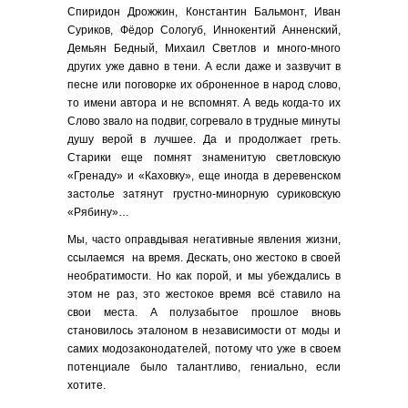
Спиридон Дрожжин, Константин Бальмонт, Иван
Суриков, Фёдор Сологуб, Иннокентий Анненский,
Демьян Бедный, Михаил Светлов и много-много
других уже давно в тени. А если даже и зазвучит в
песне или поговорке их оброненное в народ слово,
то имени автора и не вспомнят. А ведь когда-то их
Слово звало на подвиг, согревало в трудные минуты
душу верой в лучшее. Да и продолжает греть.
Старики еще помнят знаменитую светловскую
«Гренаду» и «Каховку», еще иногда в деревенском
застолье затянут грустно-минорную суриковскую
«Рябину»…
Мы, часто оправдывая негативные явления жизни,
ссылаемся на время. Дескать, оно жестоко в своей
необратимости. Но как порой, и мы убеждались в
этом не раз, это жестокое время всё ставило на
свои места. А полузабытое прошлое вновь
становилось эталоном в независимости от моды и
самих модозаконодателей, потому что уже в своем
потенциале было талантливо, гениально, если
хотите.