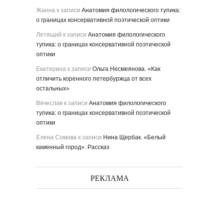
Жанна
к записи
Анатомия филологического тупика:
о границах консервативной поэтической оптики
Летящий
к записи
Анатомия филологического
тупика: о границах консервативной поэтической
оптики
Екатерина
к записи
Ольга Несмеянова. «Как
отличить коренного петербуржца от всех
остальных»
Вячеслав
к записи
Анатомия филологического
тупика: о границах консервативной поэтической
оптики
Елена Сомова
к записи
Нина Щербак. «Белый
каменный город». Рассказ
РЕКЛАМА