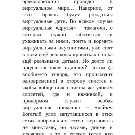
бракосочетания проводят в
виртуальном мире… Наверное, от
этих браков будут рождаться
виртуальные дети. Во всяком случае
виртуальные «друзья» – тамагочи, о
которых нужно заботиться и
ухаживать за ними, поить и кормить
виртуальными вкусностями, уже спят
в пока ещё реальных кроватках с пока
ещё реальными детьми. Но долго ли
продлится такая идиллия? Потом (а
вообще-то говоря, это происходит
одновременно) в сторону сплетен и
якобы «общения» с таким же уловом
соцсетей, где и наживкой, и
прикормом служит особая
виртуальная приманка – «лайк».
Богатый улов запутавшихся в этих
сетях добровольно готов жертвовать
не минутами, но часами, днями и
месяцами, а то и годами (если кто