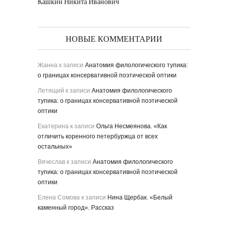
Кашкин Никита Иванович
НОВЫЕ КОММЕНТАРИИ
Жанна
к записи
Анатомия филологического тупика:
о границах консервативной поэтической оптики
Летящий
к записи
Анатомия филологического
тупика: о границах консервативной поэтической
оптики
Екатерина
к записи
Ольга Несмеянова. «Как
отличить коренного петербуржца от всех
остальных»
Вячеслав
к записи
Анатомия филологического
тупика: о границах консервативной поэтической
оптики
Елена Сомова
к записи
Нина Щербак. «Белый
каменный город». Рассказ