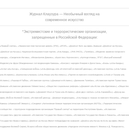
Журнал Клаузура — Необычный взгляд на
современное искусство
*Экстремистские и террористические организации,
запрещенные в Российской Федерации:
«Правый сектор», «Украинская повстанческая армия» (УПА), «ИГИЛ», «Джабхат Фатх аш-Шам» (бывшая «Джабхат ан-Нусра»,
«Джебхат ан-Нусра»), Национал-Большевистская партия, «Аль-Каида», «УНА-УНСО», «Талибан», «Меджлис крымско-татарского
народа», «Свидетели Иеговы», «Мизантропик Дивижн», «Братство» Корчинского, «Артподготовка», ЛГБТ, «Высший военный
Маджлисуль Шура Объединенных сил моджахедов Кавказа», «Конгресс народов Ичкерии и Дагестана», «База» («Аль-Каида»),
«Асбат аль-Ансар», «Священная война» («Аль-Джихад» или «Египетский исламский джихад»), «Исламская группа» («Аль-Гамаа
аль-Исламия»), «Братья-мусульмане» («Аль-Ихван аль-Муслимун»), «Партия исламского освобождения» («Хизб ут-Тахрир аль-
Ислами»), «Лашкар-И-Тайба», «Исламская группа» («Джамаат-и-Ислами»), «Движение Талибан», «Исламская партия Туркестана»
(бывшее «Исламское движение Узбекистана»), «Общество социальных реформ» («Джамият аль-Ислах аль-Иджтимаи»), «Общество
возрождения исламского наследия» («Джамият Ихья ат-Тураз аль-Ислами»), «Дом двух святых» («Аль-Харамейн»), «Джунд аш-
Шам» (Войско Великой Сирии), «Исламский джихад – Джамаат моджахедов», «Аль-Каида в странах исламского Магриба», «Имарат
Кавказ» («Кавказский Эмират»), «Синдикат «Автономная боевая террористическая организация (АБТО)», «Террористическое
сообщество - структурное подразделение организации "Правый сектор" на территории Республики Крым», «Исламское
государство» (другие названия: «Исламское Государство Ирака и Сирии», «Исламское Государство Ирака и Леванта», «Исламское
Государство Ирака и Шама»), Джебхат ан-Нусра (Фронт победы)(другие названия: «Джабха аль-Нусра ли-Ахль аш-Шам» (Фронт
поддержки Великой Сирии), Всероссийское общественное движение «Народное ополчение имени К. Минина и Д. Пожарского»,