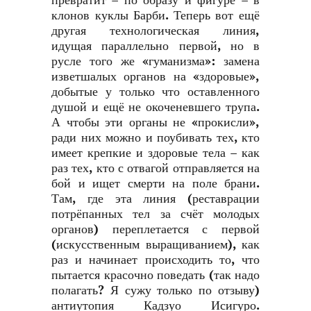
превратит – по образу и фигуре – в
клонов куклы Барби. Теперь вот ещё
другая технологическая линия,
идущая параллельно первой, но в
русле того же «гуманизма»: замена
изветшалых органов на «здоровые»,
добытые у только что оставленного
душой и ещё не окоченевшего трупа.
А чтобы эти органы не «прокисли»,
ради них можно и поубивать тех, кто
имеет крепкие и здоровые тела – как
раз тех, кто с отвагой отправляется на
бой и ищет смерти на поле брани.
Там, где эта линия (реставрации
потрёпанных тел за счёт молодых
органов) переплетается с первой
(искусственным выращиванием), как
раз и начинает происходить то, что
пытается красочно поведать (так надо
полагать? Я сужу только по отзыву)
антиутопия Кадзуо Исигуро.