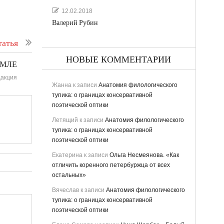
12.02.2018
Валерий Рубин
атья
НОВЫЕ КОММЕНТАРИИ
ЕМЛЕ
акция
Жанна
к записи
Анатомия филологического
тупика: о границах консервативной
поэтической оптики
Летящий
к записи
Анатомия филологического
тупика: о границах консервативной
поэтической оптики
Екатерина
к записи
Ольга Несмеянова. «Как
отличить коренного петербуржца от всех
остальных»
Вячеслав
к записи
Анатомия филологического
тупика: о границах консервативной
поэтической оптики