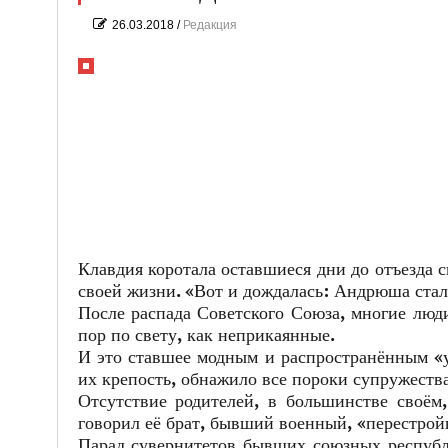
26.03.2018
/
Редакция
Клавдия коротала оставшиеся дни до отъезда 
своей жизни. «Вот и дождалась: Андрюша ста
После распада Советского Союза, многие люд
пор по свету, как неприкаянные.
И это ставшее модным и распространённым «у
их крепость, обнажило все пороки супружества
Отсутствие родителей, в большинстве своём,
говорил её брат, бывший военный, «перестройк
Парад сувернитетов бывших союзных республи