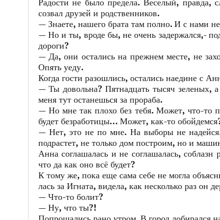
Радости не было предела. Веселый, правда, 
созвал друзей и родственников.
— Знаете, нашего брата там полно. И с нами не
— Но и ты, вроде бы, не очень задержался,- под
дороги?
— Да, они остались на прежнем месте, не зах
Опять уеду.
Когда гости разошлись, остались наедине с Ан
— Ты довольна? Пятнадцать тысяч зеленых, а 
меня тут останешься за прораба.
— Но мне так плохо без тебя. Может, что-то п
будет безработицы… Может, как-то обойдемся
— Нет, это не по мне. На выборы не надейс
подрастет, не только дом построим, но и маши
Анна соглашалась и не соглашалась, соблазн 
что да как оно всё будет?
К тому же, пока еще сама себе не могла объясн
лась за Игната, видела, как несколько раз он д
— Что-то болит?
— Ну, что ты?!
Попрощались рано утром. В город добирался на