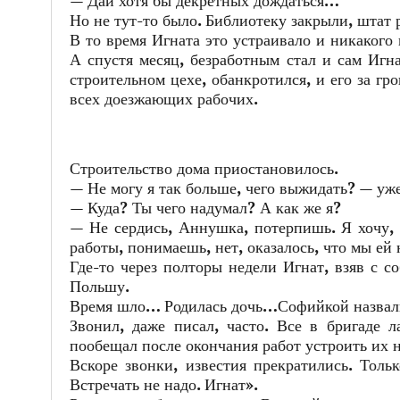
— Дай хотя бы декретных дождаться…
Но не тут-то было. Библиотеку закрыли, штат
В то время Игната это устраивало и никакого
А спустя месяц, безработным стал и сам Игна
строительном цехе, обанкротился, и его за гр
всех доезжающих рабочих.
Строительство дома приостановилось.
— Не могу я так больше, чего выжидать? — уже
— Куда? Ты чего надумал? А как же я?
— Не сердись, Аннушка, потерпишь. Я хочу, 
работы, понимаешь, нет, оказалось, что мы е
Где-то через полторы недели Игнат, взяв с с
Польшу.
Время шло… Родилась дочь…Софийкой назва
Звонил, даже писал, часто. Все в бригаде л
пообещал после окончания работ устроить их 
Вскоре звонки, известия прекратились. Толь
Встречать не надо. Игнат».