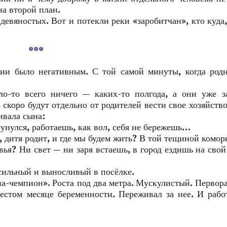
на второй план.
 девяностых. Вот и потекли реки «заробитчан», кто куда,
***
ии было негативным. С той самой минуты, когда родн
о-то всего ничего — каких-то полгода, а они уже з
 скоро будут отдельно от родителей вести свое хозяйство
ивала сына:
унулся, работаешь, как вол, себя не бережешь…
г, дитя родит, и где мы будем жить? В той тещиной комор
ья? Ни свет — ни заря встаешь, в город ездишь на свой 
 сильный и выносливый в посёлке.
на-чемпион». Роста под два метра. Мускулистый. Первор
стом месяце беременности. Переживал за нее. И рабо