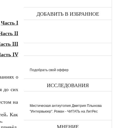
ДОБАВИТЬ В ИЗБРАННОЕ
:
Часть I
Часть II
асть III
асть IV
Подобрать свой оффер
наниях о
ИССЛЕДОВАНИЯ
я до сих
естом на
Мистическая антиутопия Дмитрия Плынова
"Интервьюер". Роман - ЧИТАТЬ на ЛитРес
тей. Как
ь.
МНЕНИЕ
 привёл.