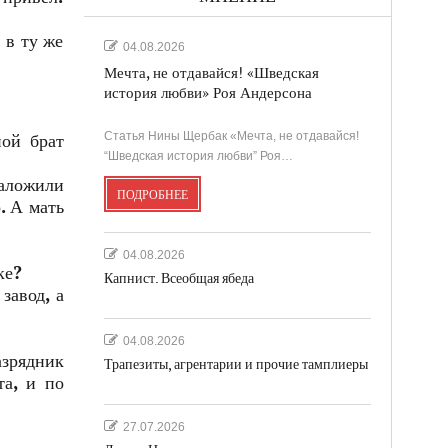
 в ту же
04.08.2026
Мечта, не отдавайся! «Шведская
история любви» Роя Андерсона
Статья Нины Щербак «Мечта, не отдавайся!
ой брат
“Шведская история любви” Роя…
аложили
ПОДРОБНЕЕ
. А мать
04.08.2026
ке?
Капнист. Всеобщая ябеда
завод, а
04.08.2026
азрядник
Трапезиты, агрентарии и прочие тамплиеры
та, и по
27.07.2026