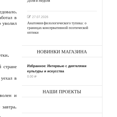
Доля и Недоля
едовало.
аботал в
27.07.2026
о уволил
Анатомия филологического тупика: о
границах консервативной поэтической
оптики
НОВИНКИ МАГАЗИНА
отки.
й стране
Избранное: Интервью с деятелями
культуры и искусства
0.00
 уехал в
Р
НАШИ ПРОЕКТЫ
оволен и
 завтра.