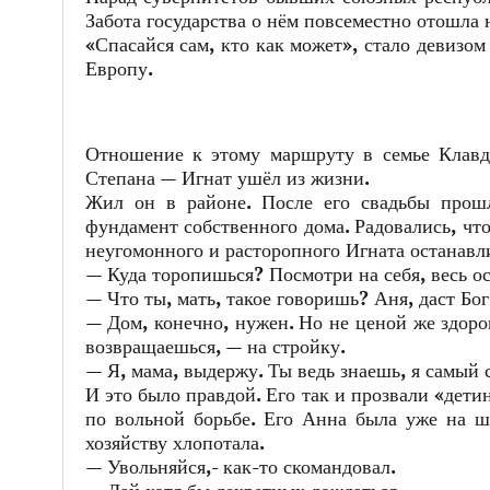
Забота государства о нём повсеместно отошла 
«Спасайся сам, кто как может», стало девизом
Европу.
Отношение к этому маршруту в семье Клавд
Степана — Игнат ушёл из жизни.
Жил он в районе. После его свадьбы прошл
фундамент собственного дома. Радовались, что
неугомонного и расторопного Игната останавл
— Куда торопишься? Посмотри на себя, весь ос
— Что ты, мать, такое говоришь? Аня, даст Бо
— Дом, конечно, нужен. Но не ценой же здоров
возвращаешься, — на стройку.
— Я, мама, выдержу. Ты ведь знаешь, я самый
И это было правдой. Его так и прозвали «дети
по вольной борьбе. Его Анна была уже на ше
хозяйству хлопотала.
— Увольняйся,- как-то скомандовал.