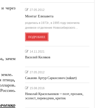
 и через
27.05.2012
Монтаг Елизавета
родилась в 1973г., в 1995 году окончила
дневное отделение Новосибирского…
ПОДРОБНЕЕ
14.11.2021
Василий Киляков
а, зачем
27.05.2012
 земле.
Саканян Артур Саркисович (sakart)
я птица,
олларов.
15.08.2016
 Россию.
Николай Красильников — поэт, прозаик,
эссеист, переводчик, критик
мченко