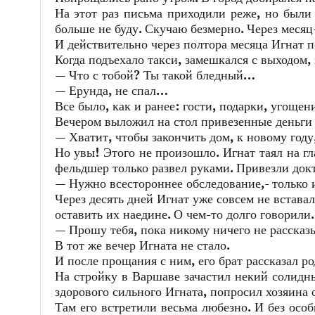
На этот раз письма приходили реже, но были
больше не буду. Скучаю безмерно. Через меся
И действительно через полтора месяца Игнат п
Когда подъехало такси, замешкался с выходом,
— Что с тобой? Ты такой бледный…
— Ерунда, не спал…
Все было, как и ранее: гости, подарки, угощен
Вечером выложил на стол привезенные деньги 
— Хватит, чтобы закончить дом, к новому году
Но увы! Этого не произошло. Игнат таял на г
фельдшер только развел руками. Привезли докт
— Нужно всестороннее обследование,- только и
Через десять дней Игнат уже совсем не вставал
оставить их наедине. О чем-то долго говорили.
— Прошу тебя, пока никому ничего не расск
В тот же вечер Игната не стало.
И после прощания с ним, его брат рассказал р
На стройку в Варшаве зачастил некий солидный
здорового сильного Игната, попросил хозяина 
Там его встретили весьма любезно. И без осо