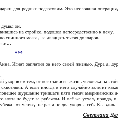
дарки для родных подготовим. Это несложная операция,
 думал он.
явившись на стройке, подошел непосредственно к нему.
ию спинного мозга,- за двадцать тысяч долларов.
арки…
***
нна. Игнат заплатил за него своей жизнью. Дура я, дур
.
й укор всем тем, от кого зависит жизнь человека на этой
квозняки. А если иногда в него случайно залетит кака
 зловещее шуршание тридцати пяти тысяч американских д
о ноги не будет за рубежом. И всё же уехал, правда, в
убежал от меня»,- не раз и не два укоряла себя Клавдия.
Светлана Де