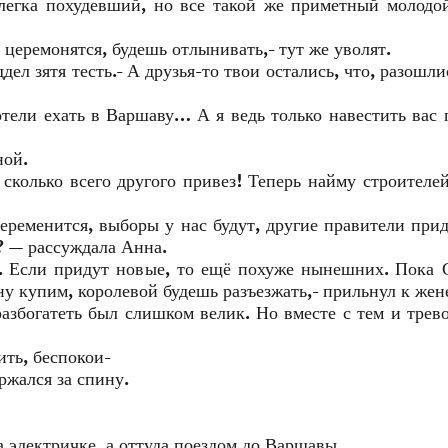
слегка похудевший, но все такой же приметный молодо
 церемонятся, будешь отлынивать,- тут же уволят.
дел зятя тесть.- А друзья-то твои остались, что, разошли
отели ехать в Варшаву… А я ведь только навестить вас 
ной.
сколько всего другого привез! Теперь найму строителей
еременится, выборы у нас будут, другие правители прид
? — рассуждала Анна.
я. Если придут новые, то ещё похуже нынешних. Пока
ну купим, королевой будешь разъезжать,- прильнул к жен
разбогатеть был слишком велик. Но вместе с тем и трев
ить, беспокои-
ержался за спину.
 электричке, а оттуда поездом до Варшавы.