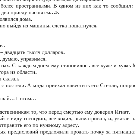
 более пространными. В одном из них как-то сообщил:
ц-два приеду насовсем…».
оявился дома.
 но выйдя из машины, слегка пошатнулся.
ия.
– двадцать тысяч долларов.
, думаю, управимся.
лазах. С каждым днем ему становилось все хуже и хуже.
ора из области.
 сказал.
 с постели. А когда приехал навестить его Степан, попро
азывай… Потом…
одственникам то, что перед смертью ему доверил Игнат.
 с виду господин, все ходил, высматривал, и, указав н
отправить его по нужному адресу.
бых предисловий предложили продать почку за пятнадца