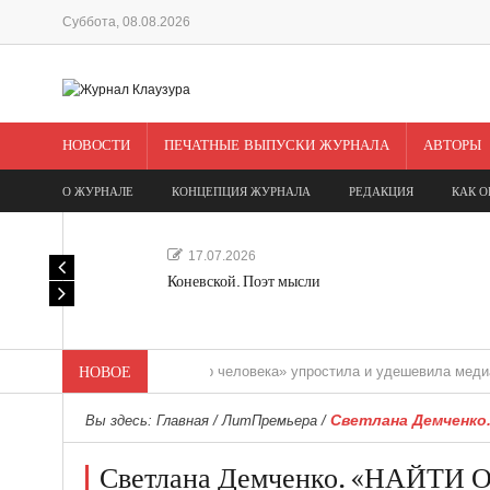
Суббота, 08.08.2026
НОВОСТИ
ПЕЧАТНЫЕ ВЫПУСКИ ЖУРНАЛА
АВТОРЫ
О ЖУРНАЛЕ
КОНЦЕПЦИЯ ЖУРНАЛА
РЕДАКЦИЯ
КАК О
17.07.2026
Коневской. Поэт мысли
«Редакция одного человека» упростила и удешевила медиасопровож
НОВОЕ
Светлана Демченко
Вы здесь:
Главная
/
ЛитПремьера
/
Светлана Демченко. «НАЙТИ О