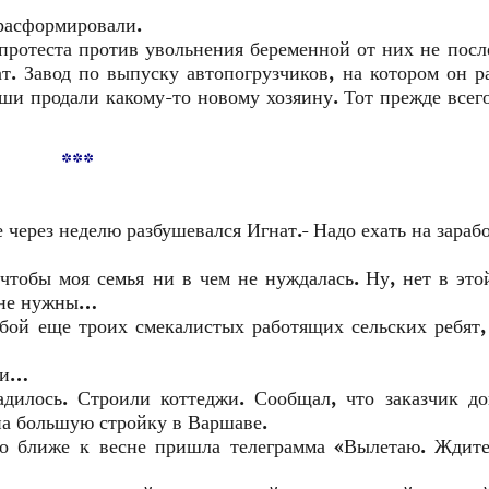
 расформировали.
 протеста против увольнения беременной от них не посл
т. Завод по выпуску автопогрузчиков, на котором он р
оши продали какому-то новому хозяину. Тот прежде всег
***
 через неделю разбушевался Игнат.- Надо ехать на зараб
чтобы моя семья ни в чем не нуждалась. Ну, нет в это
й не нужны…
обой еще троих смекалистых работящих сельских ребят,
ли…
адилось. Строили коттеджи. Сообщал, что заказчик д
на большую стройку в Варшаве.
ко ближе к весне пришла телеграмма «Вылетаю. Ждите