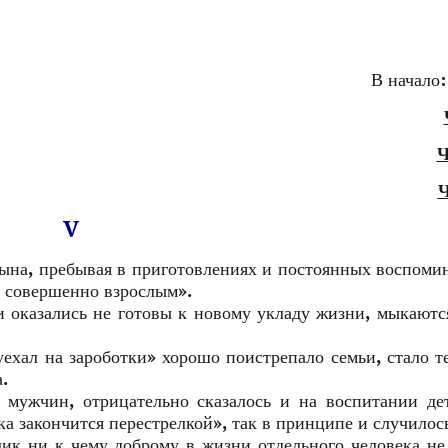
В начало
Ч
Ч
V
сына, пребывая в приготовлениях и постоянных воспоми
л совершенно взрослым».
и оказались не готовы к новому укладу жизни, мыкаютс
ехал на зароботки» хорошо поистрепало семьи, стало т
.
 мужчин, отрицательно сказалось и на воспитании де
а закончится перестрелкой», так в принципе и случилос
к ни к чему доброму в жизни отдельного человека не