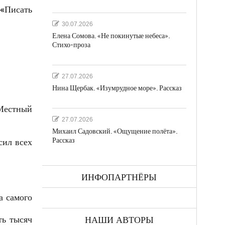
 «Писать
30.07.2026
Елена Сомова. «Не покинутые небеса».
Стихо-проза
27.07.2026
Нина Щербак. «Изумрудное море». Рассказ
 Местный
27.07.2026
Михаил Садовский. «Ощущение полёта».
Рассказ
сил всех
ИНФОПАРТНЁРЫ
а самого
ть тысяч
НАШИ АВТОРЫ