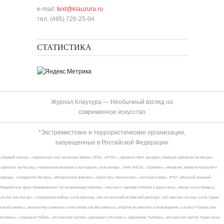
e-mail:
text@klauzura.ru
тел. (495) 726-25-04
СТАТИСТИКА
Журнал Клаузура — Необычный взгляд на
современное искусство
*Экстремистские и террористические организации,
запрещенные в Российской Федерации:
«Правый сектор», «Украинская повстанческая армия» (УПА), «ИГИЛ», «Джабхат Фатх аш-Шам» (бывшая «Джабхат ан-Нусра»,
«Джебхат ан-Нусра»), Национал-Большевистская партия, «Аль-Каида», «УНА-УНСО», «Талибан», «Меджлис крымско-татарского
народа», «Свидетели Иеговы», «Мизантропик Дивижн», «Братство» Корчинского, «Артподготовка», ЛГБТ, «Высший военный
Маджлисуль Шура Объединенных сил моджахедов Кавказа», «Конгресс народов Ичкерии и Дагестана», «База» («Аль-Каида»),
«Асбат аль-Ансар», «Священная война» («Аль-Джихад» или «Египетский исламский джихад»), «Исламская группа» («Аль-Гамаа
аль-Исламия»), «Братья-мусульмане» («Аль-Ихван аль-Муслимун»), «Партия исламского освобождения» («Хизб ут-Тахрир аль-
Ислами»), «Лашкар-И-Тайба», «Исламская группа» («Джамаат-и-Ислами»), «Движение Талибан», «Исламская партия Туркестана»