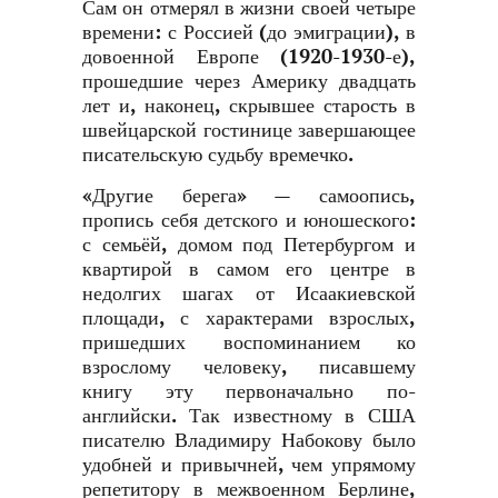
Сам он отмерял в жизни своей четыре
времени: с Россией (до эмиграции), в
довоенной Европе (1920-1930-е),
прошедшие через Америку двадцать
лет и, наконец, скрывшее старость в
швейцарской гостинице завершающее
писательскую судьбу времечко.
«Другие берега» — самоопись,
пропись себя детского и юношеского:
с семьёй, домом под Петербургом и
квартирой в самом его центре в
недолгих шагах от Исаакиевской
площади, с характерами взрослых,
пришедших воспоминанием ко
взрослому человеку, писавшему
книгу эту первоначально по-
английски. Так известному в США
писателю Владимиру Набокову было
удобней и привычней, чем упрямому
репетитору в межвоенном Берлине,