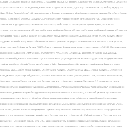
(бывшее «Исламское движение Узбекистана»), «Общество социальных реформ» («Джамият аль-Ислах аль-Иджтимаи»), «Общество
возрождения исламского наследия» («Джамият Ихья ат-Тураз аль-Ислами»), «Дом двух святых» («Аль-Харамейн»), «Джунд аш-
Шам» (Войско Великой Сирии), «Исламский джихад – Джамаат моджахедов», «Аль-Каида в странах исламского Магриба», «Имарат
Кавказ» («Кавказский Эмират»), «Синдикат «Автономная боевая террористическая организация (АБТО)», «Террористическое
сообщество - структурное подразделение организации "Правый сектор" на территории Республики Крым», «Исламское
государство» (другие названия: «Исламское Государство Ирака и Сирии», «Исламское Государство Ирака и Леванта», «Исламское
Государство Ирака и Шама»), Джебхат ан-Нусра (Фронт победы)(другие названия: «Джабха аль-Нусра ли-Ахль аш-Шам» (Фронт
поддержки Великой Сирии), Всероссийское общественное движение «Народное ополчение имени К. Минина и Д. Пожарского»,
«Аджр от Аллаха Субхану уа Тагьаля SHAM» (Благословение от Аллаха милоственного и милосердного СИРИЯ), Международное
религиозное объединение «АУМ Синрике» (AumShinrikyo, AUM, Aleph), «Муджахеды джамаата Ат-Тавхида Валь-Джихад»,
«Чистопольский Джамаат», «Рохнамо ба суи давлати исломи» («Путеводитель в исламское государство»), «Террористическое
сообщество «Сеть», «Катиба Таухид валь-Джихад», «Хайят Тахрир аш-Шам» («Организация освобождения Леванта», «Хайят
Тахрир аш-Шам», «Хейят Тахрир аш-Шам», «Хейят Тахрир Аш-Шам», «Хайят Тахри аш-Шам», «Тахрир аш-Шам»), «Ахлю Сунна
Валь Джамаа» («Красноярский джамаат»), «National Socialism/White Power» («NS/WP, NS/WP Crew, Sparrows Crew/White Power,
Национал-социализм/Белаясила, власть»), Террористическое сообщество, созданное Мальцевым В.В. из числа участников
Межрегионального общественного движения «Артподготовка», Религиозная группа “Джамаат “Красный пахарь”, Международное
молодежное движение "Колумбайн" (другое используемое наименование "Скулшутинг"), Хатлонский джамаат, Мусульманская
религиозная группа п. Кушкуль г. Оренбург, «Крымско-татарский добровольческий батальон имени Номана Челеджихана»,
Украинское военизированное националистическое объединение «Азов» (другие используемые наименования: батальон «Азов»,
полк «Азов»), Партия исламского возрождения Таджикистана (Республика Таджикистан), Межрегиональное леворадикальное
анархистское движение «Народная самооборона», Террористическое сообщество «Дуббайский джамаат», Террористическое
сообщество – «московская ячейка» МТО «ИГ», Боевое крыло группы (вирда) последователей (мюидов, мурдов) религиозного
течения Батал-Хаджи Белхороева (Батал-Хаджи, баталхаджинцев, белхороевцев, тариката шейха овлия (устаза) Батал-Хаджи