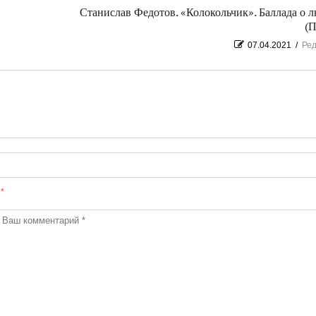
Станислав Федотов. «Колокольчик». Баллада о 
(П
07.04.2021
/
Ред
ы
*