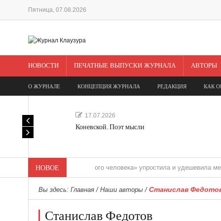
Пятница, 07.08.2026
НОВОСТИ
ПЕЧАТНЫЕ ВЫПУСКИ ЖУРНАЛА
АВТОРЫ
О ЖУРНАЛЕ
КОНЦЕПЦИЯ ЖУРНАЛА
РЕДАКЦИЯ
КАК О
17.07.2026
Коневской. Поэт мысли
«Редакция одного человека» упростила и удешевила медиасопро
НОВОЕ
Станислав Федото
Вы здесь:
Главная
/
Наши авторы
/
Станислав Федотов