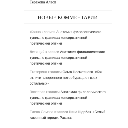
Терехова Алеся
НОВЫЕ КОММЕНТАРИИ
Жанна
к записи
Анатомия филологического
тупика: о границах консервативной
поэтической оптики
Летящий
к записи
Анатомия филологического
тупика: о границах консервативной
поэтической оптики
Екатерина
к записи
Ольга Несмеянова. «Как
отличить коренного петербуржца от всех
остальных»
Вячеслав
к записи
Анатомия филологического
тупика: о границах консервативной
поэтической оптики
Елена Сомова
к записи
Нина Щербак. «Белый
каменный город». Рассказ