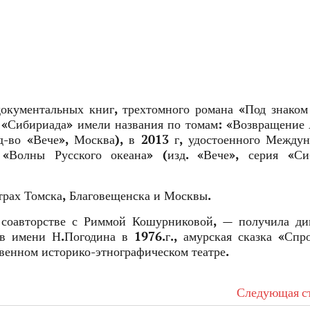
документальных книг, трехтомного романа «Под знако
и «Сибириада» имели названия по томам: «Возвращение
д-во «Вече», Москва), в 2013 г, удостоенного Между
«Волны Русского океана» (изд. «Вече», серия «Си
атрах Томска, Благовещенска и Москвы.
 соавторстве с Риммой Кошурниковой, — получила ди
в имени Н.Погодина в 1976.г., амурская сказка «Спр
твенном историко-этнографическом театре.
Следующая ст