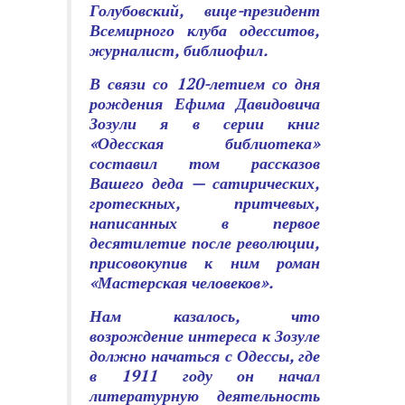
Голубовский, вице-президент
Всемирного клуба одесситов,
журналист, библиофил.
В связи со 120-летием со дня
рождения Ефима Давидовича
Зозули я в серии книг
«Одесская библиотека»
составил том рассказов
Вашего деда — сатирических,
гротескных, притчевых,
написанных в первое
десятилетие после революции,
присовокупив к ним роман
«Мастерская человеков».
Нам казалось, что
возрождение интереса к Зозуле
должно начаться с Одессы, где
в 1911 году он начал
литературную деятельность