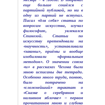
еще больше сошёлся с
партийной публикой, но ни в
одну из партий не вступал.
Писал «для себя» статьи по
вопросам искусства, изучал
философию, увлекался
Спинозой. Статьи по
искусству претендовали на
«научность», устанавливали
«законы», приёмы и вообще
изобиловали «формальным
методом». О значе­нии союза
«и» в рассказах Чехова были
мною исписаны две тетради.
Осо­бенно много труда, помню,
было потрачено на
«сложнейший» трактат о
«Сказке о серебряном и
наливном яблочке» – первом
прочитанном мною и глубоко