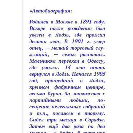
«Автобиография:
Родился в Москве в 1891 году.
Вскоре после рождения был
увезен в Лодзь, где прожил
десять лет. В 1901 г. умер
отец, — мелкий торговый слу­
жащий, — семья распалась.
Мальчиком переехал в Одессу,
где учился. 14 лет опять
вернулся в Лодзь. Начался 1905
год, прошедший в Лодзи,
крупном фабричном центре,
весьма бурно. За знакомство с
партийными людьми, по­
сещение нелегальных собраний
и т.п., посажен в тюрьму.
Сидел три месяца в Сарадзе.
Затем ещё два раза по два
месяца – в Лодзи. В тюрьмах