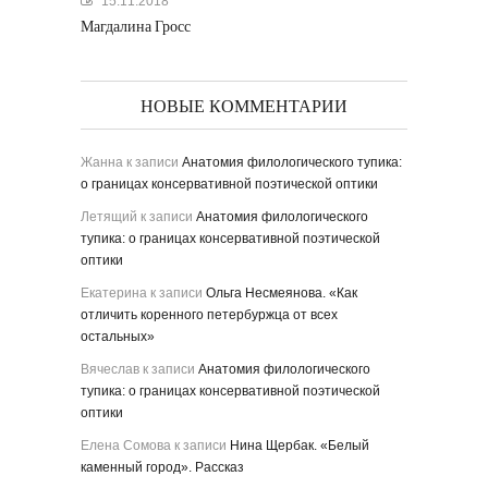
15.11.2018
Магдалина Гросс
НОВЫЕ КОММЕНТАРИИ
Жанна
к записи
Анатомия филологического тупика:
о границах консервативной поэтической оптики
Летящий
к записи
Анатомия филологического
тупика: о границах консервативной поэтической
оптики
Екатерина
к записи
Ольга Несмеянова. «Как
отличить коренного петербуржца от всех
остальных»
Вячеслав
к записи
Анатомия филологического
тупика: о границах консервативной поэтической
оптики
Елена Сомова
к записи
Нина Щербак. «Белый
каменный город». Рассказ