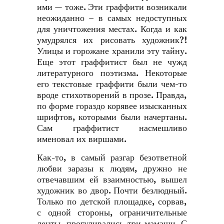
ими — тоже. Эти граффити возникали
неожиданно – в самых недоступных
для уничтожения местах. Когда и как
умудрялся их рисовать художник?!
Улицы и горожане хранили эту тайну.
Еще этот граффитист был не чужд
литературного поэтизма. Некоторые
его текстовые граффити были чем-то
вроде стихотворений в прозе. Правда,
по форме гораздо корявее изысканных
шрифтов, которыми были начертаны.
Сам граффитист насмешливо
именовал их виршами.
Как-то, в самый разгар безответной
любви заразы к людям, дружно не
отвечавшим ей взаимностью, вышел
художник во двор. Почти безлюдный.
Только по детской площадке, сорвав,
с одной стороны, ограничительные
ленты, прогуливались три мамаши. С