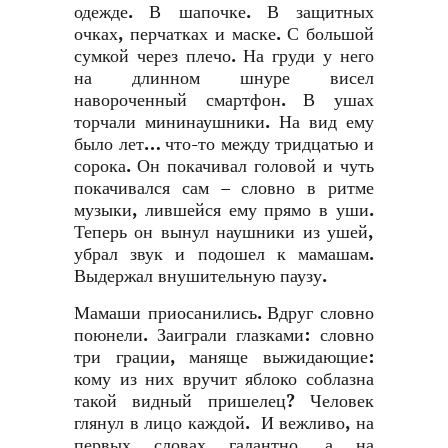
одежде. В шапочке. В защитных
очках, перчатках и маске. С большой
сумкой через плечо. На груди у него
на длинном шнуре висел
навороченный смартфон. В ушах
торчали мининаушники. На вид ему
было лет… что-то между тридцатью и
сорока. Он покачивал головой и чуть
покачивался сам – словно в ритме
музыки, лившейся ему прямо в уши.
Теперь он вынул наушники из ушей,
убрал звук и подошел к мамашам.
Выдержал внушительную паузу.
Мамаши приосанились. Вдруг словно
поюнели. Заиграли глазками: словно
три грации, маняще выжидающие:
кому из них вручит яблоко соблазна
такой видный пришелец? Человек
глянул в лицо каждой. И вежливо, на
первых словах галантно, а на