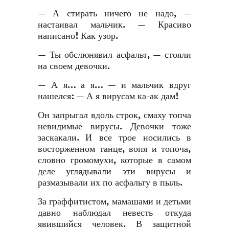
— А стирать ничего не надо, —
настаивал мальчик. — Красиво
написано! Как узор.
— Ты обслюнявил асфальт, — стояли
на своем девочки.
— А я… а я… — и мальчик вдруг
нашелся: — А я вирусам ка-ак дам!
Он запрыгал вдоль строк, смаху топча
невидимые вирусы. Девочки тоже
заскакали. И все трое носились в
восторженном танце, вопя и топоча,
словно громомухи, которые в самом
деле углядывали эти вирусы и
размазывали их по асфальту в пыль.
За граффитистом, мамашами и детьми
давно наблюдал невесть откуда
явившийся человек. В защитной