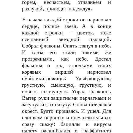
горем, несчастьем, отчаяньем и
разлукой, приводит надежду».
У начала каждой строки он нарисовал
сердце, полное звёзд. А в конце
каждой строчки – цветок, тоже
осыпанный звездной пыльцой.
Собрал флаконы. Опять глянул в небо.
И глаза его стали такими же
прозрачными, как небо. Достал
флаконы и под строчками своих
корявых виршей нарисовал
смайлики-рожицы: Улыбающуюся,
грустную, смеющую, грустную, и
вовсю хохочущую. Убрал флаконы.
Вытер руки защитными перчатками и
засунул их за пазуху. Снова огляделся
окрест. Будто прощаясь. И ушёл. Для
слишком нервных и впечатлительных
сразу скажу: бациллы и вирусы
налету расшибались о граффитиста