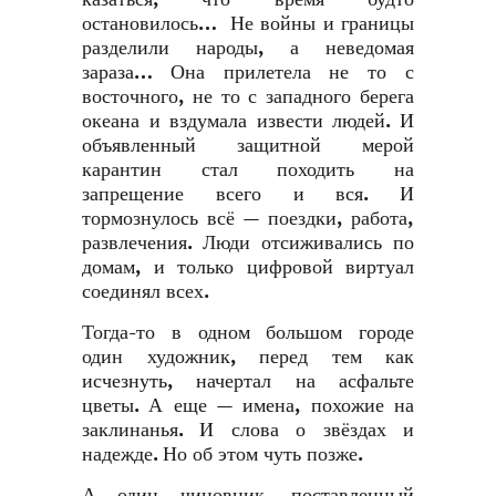
остановилось… Не войны и границы
разделили народы, а неведомая
зараза… Она прилетела не то с
восточного, не то с западного берега
океана и вздумала извести людей. И
объявленный защитной мерой
карантин стал походить на
запрещение всего и вся. И
тормознулось всё — поездки, работа,
развлечения. Люди отсиживались по
домам, и только цифровой виртуал
соединял всех.
Тогда-то в одном большом городе
один художник, перед тем как
исчезнуть, начертал на асфальте
цветы. А еще — имена, похожие на
заклинанья. И слова о звёздах и
надежде. Но об этом чуть позже.
А один чиновник, поставленный