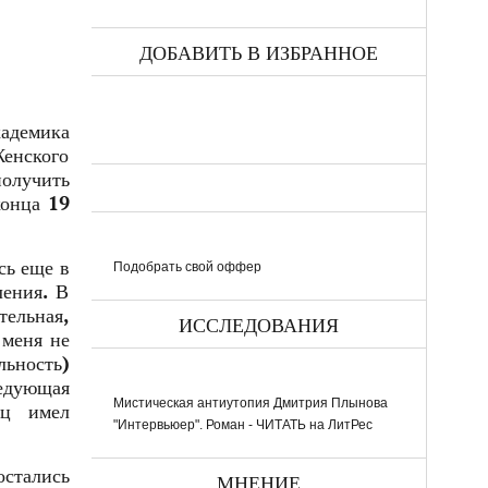
ДОБАВИТЬ В ИЗБРАННОЕ
адемика
енского
олучить
конца 19
сь еще в
Подобрать свой оффер
ления. В
тельная,
ИССЛЕДОВАНИЯ
 меня не
льность)
ведующая
Мистическая антиутопия Дмитрия Плынова
тец имел
"Интервьюер". Роман - ЧИТАТЬ на ЛитРес
остались
МНЕНИЕ