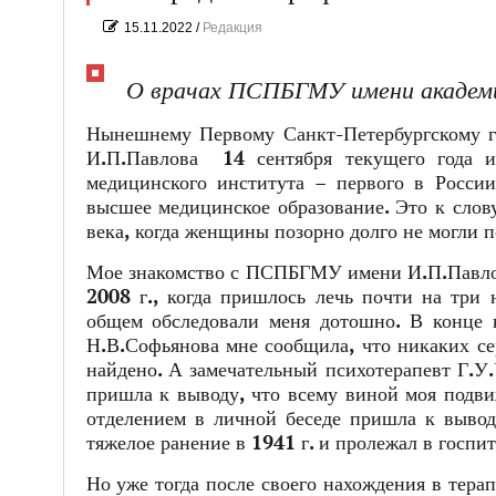
15.11.2022
/
Редакция
О врачах ПСПБГМУ имени академи
Нынешнему Первому Санкт-Петербургскому г
И.П.Павлова 14 сентября текущего года и
медицинского института – первого в Росси
высшее медицинское образование. Это к слов
века, когда женщины позорно долго не могли 
Мое знакомство с ПСПБГМУ имени И.П.Павлова
2008 г., когда пришлось лечь почти на три 
общем обследовали меня дотошно. В конце к
Н.В.Софьянова мне сообщила, что никаких с
найдено. А замечательный психотерапевт Г.У
пришла к выводу, что всему виной моя подви
отделением в личной беседе пришла к вывод
тяжелое ранение в 1941 г. и пролежал в госпи
Но уже тогда после своего нахождения в тера