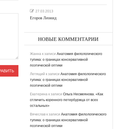
27.03.2013
Егоров Леонид
НОВЫЕ КОММЕНТАРИИ
Жанна
к записи
Анатомия филологического
тупика: о границах консервативной
поэтической оптики
Летящий
к записи
Анатомия филологического
тупика: о границах консервативной
поэтической оптики
Екатерина
к записи
Ольга Несмеянова. «Как
отличить коренного петербуржца от всех
остальных»
Вячеслав
к записи
Анатомия филологического
тупика: о границах консервативной
поэтической оптики