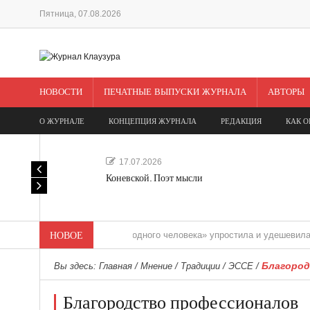
Пятница, 07.08.2026
НОВОСТИ
ПЕЧАТНЫЕ ВЫПУСКИ ЖУРНАЛА
АВТОРЫ
О ЖУРНАЛЕ
КОНЦЕПЦИЯ ЖУРНАЛА
РЕДАКЦИЯ
КАК О
17.07.2026
Коневской. Поэт мысли
«Редакция одного человека» упростила и удешевила медиас
НОВОЕ
Благород
Вы здесь:
Главная
/
Мнение
/
Традиции
/
ЭССЕ
/
Благородство профессионалов