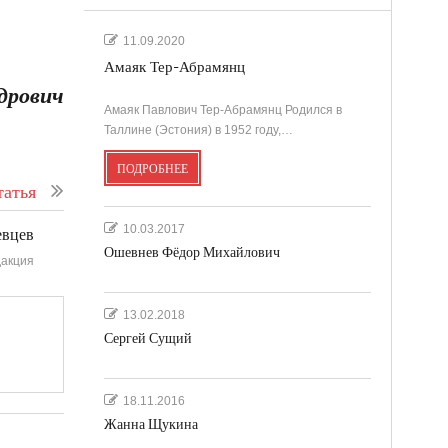
11.09.2020
Амаяк Тер-Абрамянц
дрович
Амаяк Павлович Тер-Абрамянц Родился в
Таллине (Эстония) в 1952 году,…
ПОДРОБНЕЕ
атья
10.03.2017
евцев
Ошевнев Фёдор Михайлович
акция
13.02.2018
Сергей Сущий
18.11.2016
Жанна Щукина