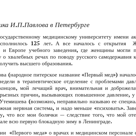
ка И.П.Павлова в Петербурге
осударственному медицинскому университету имени ак
сполнилось 125 лет. А все началось с открытия Ж
и и Европе учебного заведения, где женщины могли п
у о хвалебных речах по поводу русского самодержавия 
получить высшего образования.
 (народное питерское название «Первый мед») начало
недели в терапевтическое отделение с проблемами дав
онцов, мой лечащий врач, внимательная и доброжела
ерьезных причин, вызывающих повышенное давление, у
.Утемишева (возможно, неправильно называю ее специа
жная нервная система, и надо меньше «психовать». За
у, что все мои болячки — следствие того, что мой о
тале всю первую блокадную зиму в Ленинграде.
пии «Первого меда» о врачах и медицинском персонале 