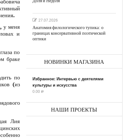
Доля и Недоля
рабовича
уктивный
чения.
27.07.2026
, у меня
Анатомия филологического тупика: о
ловах и
границах консервативной поэтической
оптики
глаза по
ом браке
НОВИНКИ МАГАЗИНА
одить по
Избранное: Интервью с деятелями
шков (из
культуры и искусства
0.00
Р
рядового
НАШИ ПРОЕКТЫ
щая Лия
цинских
особенно