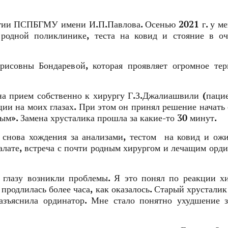
гии ПСПБГМУ имени И.П.Павлова. Осенью 2021 г. у ме
 родной поликлинике, теста на ковид и стояние в оч
рисовны Бондаревой, которая проявляет огромное тер
 на прием собственно к хирургу Г.З.Джалиашвили (паци
ии на моих глазах. При этом он принял решение начать 
вым». Замена хрусталика прошла за какие-то 30 минут.
 снова хождения за анализами, тестом на ковид и ож
палате, встреча с почти родным хирургом и лечащим орд
 глазу возникли проблемы. Я это понял по реакции х
родлилась более часа, как оказалось. Старый хрустали
разъяснила ординатор. Мне стало понятно ухудшение 