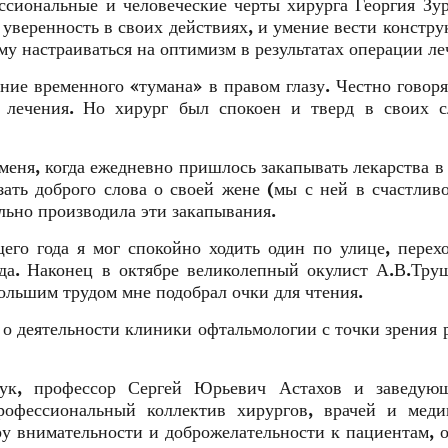
ссиональные и человеческие черты хирурга Георгия Зу
уверенность в своих действиях, и умение вести констр
му настраиваться на оптимизм в результатах операции ле
ие временного «тумана» в правом глазу. Честно говоря
 лечения. Но хирург был спокоен и тверд в своих с
еня, когда ежедневно пришлось закапывать лекарства в 
зать доброго слова о своей жене (мы с ней в счастлив
ально производила эти закапывания.
го года я мог спокойно ходить один по улице, перех
да. Наконец в октябре великолепный окулист А.В.Тру
большим трудом мне подобрал очки для чтения.
 о деятельности клиники офтальмологии с точки зрения 
аук, профессор Сергей Юрьевич Астахов и заведую
рофессиональный коллектив хирургов, врачей и меди
ру внимательности и доброжелательности к пациентам, 