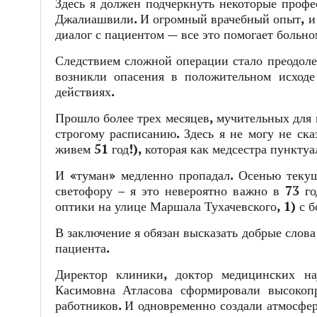
Здесь я должен подчеркнуть некоторые профе
Джалиашвили. И огромный врачебный опыт, и 
диалог с пациентом — все это помогает больно
Следствием сложной операции стало преодолен
возникли опасения в положительном исходе
действиях.
Прошло более трех месяцев, мучительных для м
строгому расписанию. Здесь я не могу не ска
живем 51 год!), которая как медсестра пункту
И «туман» медленно пропадал. Осенью текуще
светофору – я это невероятно важно в 73 го
оптики на улице Маршала Тухачевского, 1) с 
В заключение я обязан высказать добрые слова
пациента.
Директор клиники, доктор медицинских н
Касимовна Атласова сформировали высокоп
работников. И одновременно создали атмосфе