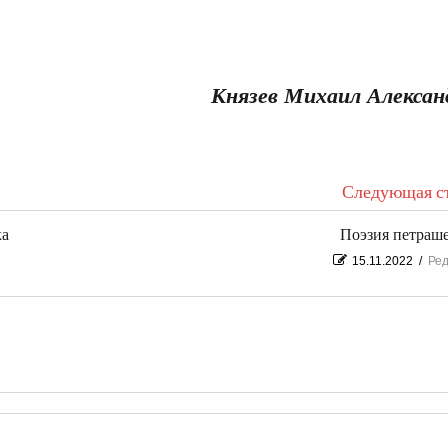
Князев Михаил Алексан
Следующая ст
ка
Поэзия петраш
15.11.2022
/
Ред