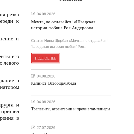
ня резко
04.08.2026
ереди к
Мечта, не отдавайся! «Шведская
история любви» Роя Андерсона
пение и
Статья Нины Щербак «Мечта, не отдавайся!
“Шведская история любви” Роя…
енты его
ПОДРОБНЕЕ
с левого
04.08.2026
идание в
Капнист. Всеобщая ябеда
инатором
04.08.2026
ирурга и
Трапезиты, агрентарии и прочие тамплиеры
к пришел
зрения в
27.07.2026