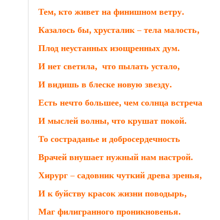
Тем, кто живет на финишном ветру.
Казалось бы, хрусталик – тела малость,
Плод неустанных изощренных дум.
И нет светила, что пылать устало,
И видишь в блеске новую звезду.
Есть нечто большее, чем солнца встреча
И мыслей волны, что крушат покой.
То состраданье и добросердечность
Врачей внушает нужный нам настрой.
Хирург – садовни
И к буйству красок жизни поводырь,
Маг филигранного проникновенья.