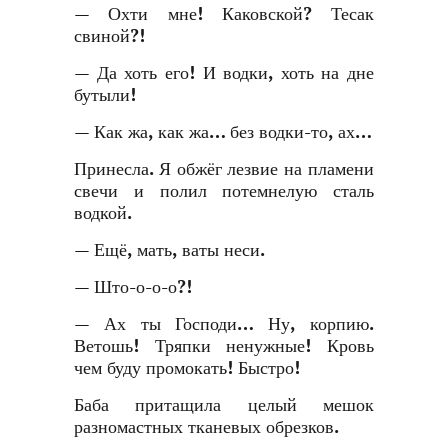
— Охти мне! Каковской? Тесак
свиной?!
— Да хоть его! И водки, хоть на дне
бутыли!
— Как жа, как жа… без водки-то, ах…
Принесла. Я обжёг лезвие на пламени
свечи и полил потемнелую сталь
водкой.
— Ещё, мать, ваты неси.
— Што-о-о-о?!
— Ах ты Господи… Ну, корпию.
Ветошь! Тряпки ненужные! Кровь
чем буду промокать! Быстро!
Баба притащила целый мешок
разномастных тканевых обрезков.