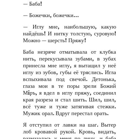
— Баба!
— Божечки, божечки…
— Иглу мне, наибольшую, какую
найдёшь! И нитку толстую, суровую!
Можно — шерсть! Пряжу!
Баба незряче отматывала от клубка
нить, перекусывала зубами, в зубах
принесла мне иглу, я вытащил у неё
иглу из зубов, губы её тряслись. Игла
вспыхивала под свечой. Детонька,
глаза мои в те поры зрели Божий
Мiръ, я вдел в иглу пряжу, соединил
края разреза и стал шить. Шил, шил,
всё туже и туже затягивая стежки.
Мужик орал. Вдруг перестал орать.
Я отступил от лавки на шаг. Вытер
лоб кровавой рукой. Кровь, видать,
размазалась у меня по лицу, и баба