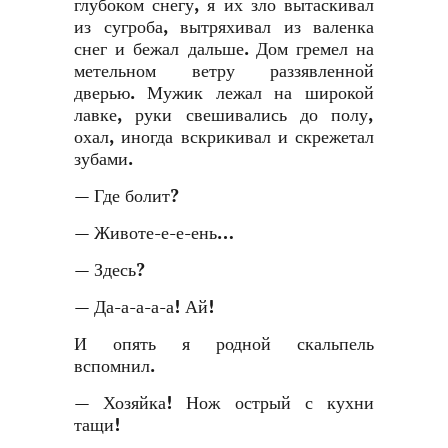
глубоком снегу, я их зло вытаскивал
из сугроба, вытряхивал из валенка
снег и бежал дальше. Дом гремел на
метельном ветру раззявленной
дверью. Мужик лежал на широкой
лавке, руки свешивались до полу,
охал, иногда вскрикивал и скрежетал
зубами.
— Где болит?
— Животе-е-е-ень…
— Здесь?
— Да-а-а-а-а! Ай!
И опять я родной скальпель
вспомнил.
— Хозяйка! Нож острый с кухни
тащи!