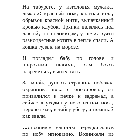
На табурете, у изголовья мужика,
лежали: красный нож, красная игла,
обрывок красной нити, выпачканный
кровью клубок. Тряпки валялись под
лавкой, по половицам, у печи. Будто
разноцветные котята в тепле спали. А
кошка гуляла на морозе.
Я погладил бабу по голове и
широкими шагами, сам боясь
разреветься, вышел вон.
За мной, ругаясь страшно, побежал
охранник; пока я оперировал, он
привалился к печке и задремал, а
сейчас я уходил у него из-под носа,
неровён час, в тайгу убегу, и поминай
как звали.
…страшные машины передвигались
по небу мгновенно. Возникали из