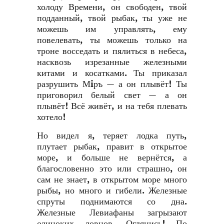
холоду Времени, он свободен, твой
подданный, твой рыбак, ты уже не
можешь им управлять, ему
повелевать, ты можешь только на
троне восседать и пялиться в небеса,
насквозь изрезанные железными
китами и косатками. Ты приказал
разрушить Мiръ — а он плывёт! Ты
приговорил белый свет — а он
плывёт! Всё живёт, и на тебя плевать
хотело!
Но видел я, теряет лодка путь,
плутает рыбак, правит в открытое
море, и больше не вернётся, а
благословенно это или страшно, он
сам не знает, в открытом море много
рыбы, но много и гибели. Железные
спруты поднимаются со дна.
Железные Левиафаны загрызают
одиноких ловцов. Оглянись! По