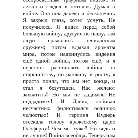
лежал и глядел в потолок. Думал о
войне. Она шла далеко и бесконечно.
Я закрыл глаза, хотел уснуть. Не
получилось. Я видел перед собой
большую войну, другую, не нашу, там
люди сражались невиданным
оружием; потом вдыхал ароматы
мира, потом надвинулись видения
ещё одной войны, потом ещё, и я
перестал расставлять войны по
старшинству, по ранжиру и росту, я
просто понял, что им нет конца, и
стал я безутешен. Нас желают
захватить! Но мы не дадимся. Не
поддадимся! И Давид побивал
несчастных филистимлян ослиною
челюстью! И героиня Иудифь
отсекала голову вражескому царю
Олоферну! Чем мы хуже? Но ведь и
не лучше! Война всеобща. Теперь нам