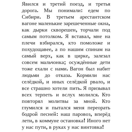
Явился и третий поезд, и третья
дорога. Мы понимали: едем по
Сибири. В третьем арестантском
вагоне маленькие зарешеченные окна,
как дырки скворешен, торчали под
самым потолком. Я вставал, мне на
плечи взбирался, кто помоложе и
похудощавее, а по нашим спинам на
самый верх, как в цирке, залезал
совсем мальчонка; осуждённые дети
тоже ехали с нами. Вагон был набит
людьми до отказа. Кормили нас
селёдкой, и иных селёдкой рвало, и
все страшно хотели пить. Я призывал
всех терпеть и вслух молился. Кто
повторял молитвы за мной. Кто
глумился и пытался меня переорать
бодрой песней: наш паровоз, вперёд
лети, в коммуне остановка! Иного нет
у нас пути, в руках у нас винтовка!