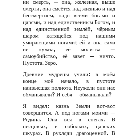
ни смерть, — она, железная, выше
смерти, она смеётся над жизнью и над
бессмертием, надо всеми богами и
царями, и над единственным Богом, и
над единственной землёй, чёрным
шаром катящейся под нашими
умирающими ногами; ей и она сама
не нужна, её молитва —
самоубийство, её завет — ничто.
Пустота. Зеро.
Древние мудрецы учили: в моём
конце моё начало, в пустоте
наивысшая полнота. Неужели они нас
обманывали? И себя — обманывали?
Я видел: казнь Земли вот-вот
совершится. А под ногами моими —
Родина. Она вся в снегах. В
песцовых, в собольих, царских
шкурах. В рухляди драгоценной. В