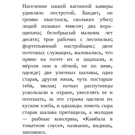
Население нашей вагонной камеры
удивляло пестротой. Бандит, он
громко хвастался, скольких убил;
людей называл «мясо»; два вора-
щипача; белобрысый мальчик лет
десяти; трое рабочих с лесопилки;
фортепьянный настройщик; двое
почтовых служащих, жаловались, что
прямо на почте их и зацапали, и
мёрзли они в лёгкой, не по зиме,
одежде; две уличных шалавы, одна
старая, другая юная, чуть постарше
тебя, милая; ночью распутницы
ускользали к охране, увеселять ее и
потешать, за это стража оделяла их
куском хлеба, и однажды ломоть сыра
старая шалава притащила, а молодая
— рыбные консервы, «Камбала в
томатном соусе», название, видишь,
запомнил.