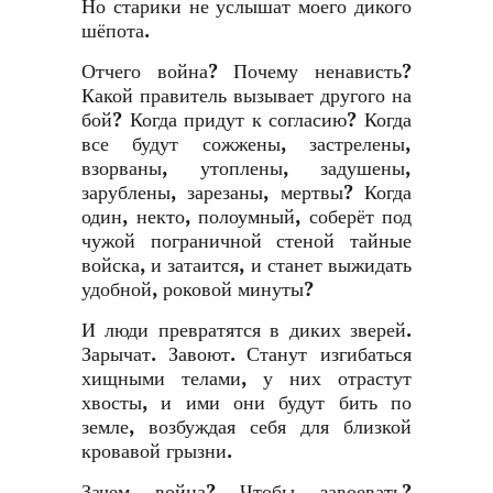
Но старики не услышат моего дикого
шёпота.
Отчего война? Почему ненависть?
Какой правитель вызывает другого на
бой? Когда придут к согласию? Когда
все будут сожжены, застрелены,
взорваны, утоплены, задушены,
зарублены, зарезаны, мертвы? Когда
один, некто, полоумный, соберёт под
чужой пограничной стеной тайные
войска, и затаится, и станет выжидать
удобной, роковой минуты?
И люди превратятся в диких зверей.
Зарычат. Завоют. Станут изгибаться
хищными телами, у них отрастут
хвосты, и ими они будут бить по
земле, возбуждая себя для близкой
кровавой грызни.
Зачем война? Чтобы завоевать?