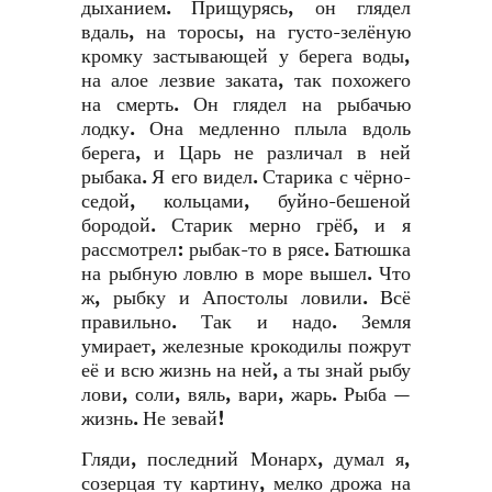
дыханием. Прищурясь, он глядел
вдаль, на торосы, на густо-зелёную
кромку застывающей у берега воды,
на алое лезвие заката, так похожего
на смерть. Он глядел на рыбачью
лодку. Она медленно плыла вдоль
берега, и Царь не различал в ней
рыбака. Я его видел. Старика с чёрно-
седой, кольцами, буйно-бешеной
бородой. Старик мерно грёб, и я
рассмотрел: рыбак-то в рясе. Батюшка
на рыбную ловлю в море вышел. Что
ж, рыбку и Апостолы ловили. Всё
правильно. Так и надо. Земля
умирает, железные крокодилы пожрут
её и всю жизнь на ней, а ты знай рыбу
лови, соли, вяль, вари, жарь. Рыба —
жизнь. Не зевай!
Гляди, последний Монарх, думал я,
созерцая ту картину, мелко дрожа на