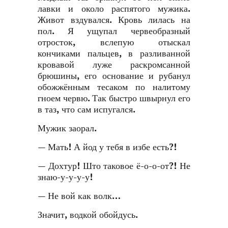
лавки и около распятого мужика.
Живот вздувался. Кровь лилась на
пол. Я ущупал червеобразный
отросток, вслепую отыскал
кончиками пальцев, в разливанной
кровавой луже раскромсанной
брюшины, его основание и рубанул
обожжённым тесаком по налитому
гноем червю. Так быстро швырнул его
в таз, что сам испугался.
Мужик заорал.
— Мать! А йод у тебя в избе есть?!
— Дохтур! Што таковое ё-о-о-от?! Не
знаю-у-у-у-у!
— Не вой как волк…
Значит, водкой обойдусь.