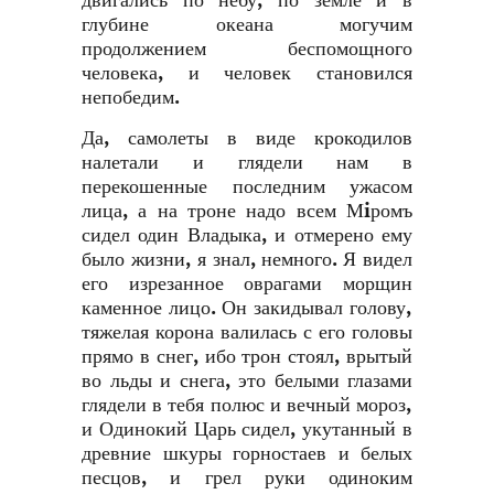
двигались по небу, по земле и в
глубине океана могучим
продолжением беспомощного
человека, и человек становился
непобедим.
Да, самолеты в виде крокодилов
налетали и глядели нам в
перекошенные последним ужасом
лица, а на троне надо всем Мiромъ
сидел один Владыка, и отмерено ему
было жизни, я знал, немного. Я видел
его изрезанное оврагами морщин
каменное лицо. Он закидывал голову,
тяжелая корона валилась с его головы
прямо в снег, ибо трон стоял, врытый
во льды и снега, это белыми глазами
глядели в тебя полюс и вечный мороз,
и Одинокий Царь сидел, укутанный в
древние шкуры горностаев и белых
песцов, и грел руки одиноким