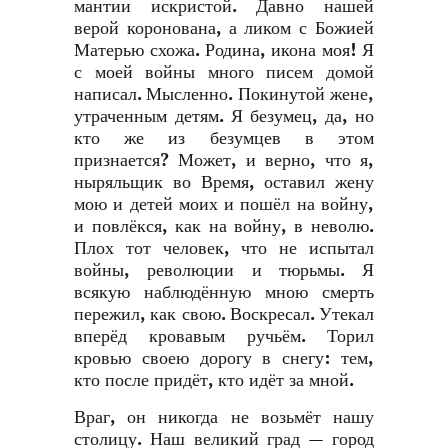
мантии искристой. Давно нашей
верой коронована, а ликом с Божией
Матерью схожа. Родина, икона моя! Я
с моей войны много писем домой
написал. Мысленно. Покинутой жене,
утраченным детям. Я безумец, да, но
кто же из безумцев в этом
признается? Может, и верно, что я,
ныряльщик во Время, оставил жену
мою и детей моих и пошёл на войну,
и повлёкся, как на войну, в неволю.
Плох тот человек, что не испытал
войны, революции и тюрьмы. Я
всякую наблюдённую мною смерть
пережил, как свою. Воскресал. Утекал
вперёд кровавым ручьём. Торил
кровью своею дорогу в снегу: тем,
кто после придёт, кто идёт за мной.
Враг, он никогда не возьмёт нашу
столицу. Наш великий град — город