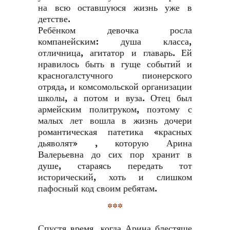
на всю оставшуюся жизнь уже в
детстве.
Ребёнком девочка росла
компанейским: душа класса,
отличница, агитатор и главарь. Ей
нравилось быть в гуще событий и
красногалстучного пионерского
отряда, и комсомольской организации
школы, а потом и вуза. Отец был
армейским политруком, поэтому с
малых лет вошла в жизнь дочери
романтическая патетика «красных
дьяволят» , которую Арина
Валерьевна до сих пор хранит в
душе, стараясь передать тот
исторический, хоть и слишком
пафосный код своим ребятам.
***
Спустя время, когда Арина блестяще