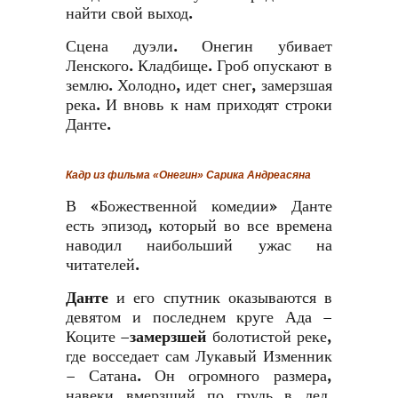
найти свой выход.
Сцена дуэли. Онегин убивает
Ленского. Кладбище. Гроб опускают в
землю. Холодно, идет снег, замерзшая
река. И вновь к нам приходят строки
Данте.
Кадр из фильма «Онегин» Сарика Андреасяна
В «Божественной комедии» Данте
есть эпизод, который во все времена
наводил наибольший ужас на
читателей.
Данте
и его спутник оказываются в
девятом и последнем круге Ада –
Коците –
замерзшей
болотистой реке,
где восседает сам Лукавый Изменник
– Сатана. Он огромного размера,
навеки вмерзший по грудь в лед.