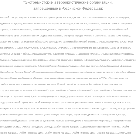
*Экстремистские и террористические организации,
запрещенные в Российской Федерации:
«Правый сектор», «Украинская повстанческая армия» (УПА), «ИГИЛ», «Джабхат Фатх аш-Шам» (бывшая «Джабхат ан-Нусра»,
«Джебхат ан-Нусра»), Национал-Большевистская партия, «Аль-Каида», «УНА-УНСО», «Талибан», «Меджлис крымско-татарского
народа», «Свидетели Иеговы», «Мизантропик Дивижн», «Братство» Корчинского, «Артподготовка», ЛГБТ, «Высший военный
Маджлисуль Шура Объединенных сил моджахедов Кавказа», «Конгресс народов Ичкерии и Дагестана», «База» («Аль-Каида»),
«Асбат аль-Ансар», «Священная война» («Аль-Джихад» или «Египетский исламский джихад»), «Исламская группа» («Аль-Гамаа
аль-Исламия»), «Братья-мусульмане» («Аль-Ихван аль-Муслимун»), «Партия исламского освобождения» («Хизб ут-Тахрир аль-
Ислами»), «Лашкар-И-Тайба», «Исламская группа» («Джамаат-и-Ислами»), «Движение Талибан», «Исламская партия Туркестана»
(бывшее «Исламское движение Узбекистана»), «Общество социальных реформ» («Джамият аль-Ислах аль-Иджтимаи»), «Общество
возрождения исламского наследия» («Джамият Ихья ат-Тураз аль-Ислами»), «Дом двух святых» («Аль-Харамейн»), «Джунд аш-
Шам» (Войско Великой Сирии), «Исламский джихад – Джамаат моджахедов», «Аль-Каида в странах исламского Магриба», «Имарат
Кавказ» («Кавказский Эмират»), «Синдикат «Автономная боевая террористическая организация (АБТО)», «Террористическое
сообщество - структурное подразделение организации "Правый сектор" на территории Республики Крым», «Исламское
государство» (другие названия: «Исламское Государство Ирака и Сирии», «Исламское Государство Ирака и Леванта», «Исламское
Государство Ирака и Шама»), Джебхат ан-Нусра (Фронт победы)(другие названия: «Джабха аль-Нусра ли-Ахль аш-Шам» (Фронт
поддержки Великой Сирии), Всероссийское общественное движение «Народное ополчение имени К. Минина и Д. Пожарского»,
«Аджр от Аллаха Субхану уа Тагьаля SHAM» (Благословение от Аллаха милоственного и милосердного СИРИЯ), Международное
религиозное объединение «АУМ Синрике» (AumShinrikyo, AUM, Aleph), «Муджахеды джамаата Ат-Тавхида Валь-Джихад»,
«Чистопольский Джамаат», «Рохнамо ба суи давлати исломи» («Путеводитель в исламское государство»), «Террористическое
сообщество «Сеть», «Катиба Таухид валь-Джихад», «Хайят Тахрир аш-Шам» («Организация освобождения Леванта», «Хайят
Тахрир аш-Шам», «Хейят Тахрир аш-Шам», «Хейят Тахрир Аш-Шам», «Хайят Тахри аш-Шам», «Тахрир аш-Шам»), «Ахлю Сунна