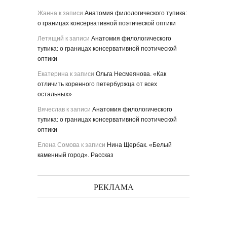
Жанна
к записи
Анатомия филологического тупика:
о границах консервативной поэтической оптики
Летящий
к записи
Анатомия филологического
тупика: о границах консервативной поэтической
оптики
Екатерина
к записи
Ольга Несмеянова. «Как
отличить коренного петербуржца от всех
остальных»
Вячеслав
к записи
Анатомия филологического
тупика: о границах консервативной поэтической
оптики
Елена Сомова
к записи
Нина Щербак. «Белый
каменный город». Рассказ
РЕКЛАМА