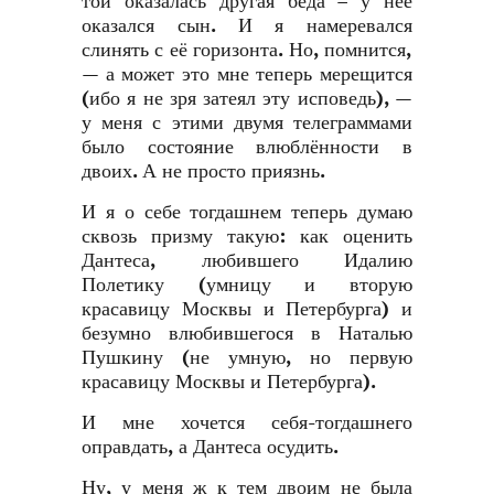
той оказалась другая беда – у неё
оказался сын. И я намеревался
слинять с её горизонта. Но, помнится,
— а может это мне теперь мерещится
(ибо я не зря затеял эту исповедь), —
у меня с этими двумя телеграммами
было состояние влюблённости в
двоих. А не просто приязнь.
И я о себе тогдашнем теперь думаю
сквозь призму такую: как оценить
Дантеса, любившего Идалию
Полетику (умницу и вторую
красавицу Москвы и Петербурга) и
безумно влюбившегося в Наталью
Пушкину (не умную, но первую
красавицу Москвы и Петербурга).
И мне хочется себя-тогдашнего
оправдать, а Дантеса осудить.
Ну, у меня ж к тем двоим не была