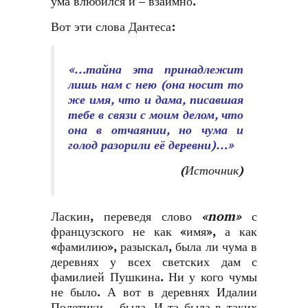
ума влюбился и – взаимно.
Вот эти слова Дантеса:
«…тайна эта принадлежит
лишь нам с нею (она носит то
же имя, что и дама, писавшая
тебе в связи с моим делом, что
она в отчаянии, но чума и
голод разорили её деревни)…»
(
Источник
)
Ласкин, переведя слово
«
nom
»
с
французского не как «имя», а как
«фамилию», разыскал, была ли чума в
деревнях у всех светских дам с
фамилией Пушкина. Ни у кого чумы
не было. А вот в деревнях Идалии
Полетики – была. И та была в таких