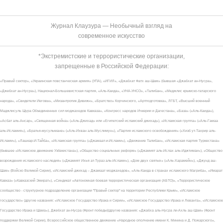
Журнал Клаузура — Необычный взгляд на
современное искусство
*Экстремистские и террористические организации,
запрещенные в Российской Федерации:
«Правый сектор», «Украинская повстанческая армия» (УПА), «ИГИЛ», «Джабхат Фатх аш-Шам» (бывшая «Джабхат ан-Нусра»,
«Джебхат ан-Нусра»), Национал-Большевистская партия, «Аль-Каида», «УНА-УНСО», «Талибан», «Меджлис крымско-татарского
народа», «Свидетели Иеговы», «Мизантропик Дивижн», «Братство» Корчинского, «Артподготовка», ЛГБТ, «Высший военный
Маджлисуль Шура Объединенных сил моджахедов Кавказа», «Конгресс народов Ичкерии и Дагестана», «База» («Аль-Каида»),
«Асбат аль-Ансар», «Священная война» («Аль-Джихад» или «Египетский исламский джихад»), «Исламская группа» («Аль-Гамаа
аль-Исламия»), «Братья-мусульмане» («Аль-Ихван аль-Муслимун»), «Партия исламского освобождения» («Хизб ут-Тахрир аль-
Ислами»), «Лашкар-И-Тайба», «Исламская группа» («Джамаат-и-Ислами»), «Движение Талибан», «Исламская партия Туркестана»
(бывшее «Исламское движение Узбекистана»), «Общество социальных реформ» («Джамият аль-Ислах аль-Иджтимаи»), «Общество
возрождения исламского наследия» («Джамият Ихья ат-Тураз аль-Ислами»), «Дом двух святых» («Аль-Харамейн»), «Джунд аш-
Шам» (Войско Великой Сирии), «Исламский джихад – Джамаат моджахедов», «Аль-Каида в странах исламского Магриба», «Имарат
Кавказ» («Кавказский Эмират»), «Синдикат «Автономная боевая террористическая организация (АБТО)», «Террористическое
сообщество - структурное подразделение организации "Правый сектор" на территории Республики Крым», «Исламское
государство» (другие названия: «Исламское Государство Ирака и Сирии», «Исламское Государство Ирака и Леванта», «Исламское
Государство Ирака и Шама»), Джебхат ан-Нусра (Фронт победы)(другие названия: «Джабха аль-Нусра ли-Ахль аш-Шам» (Фронт
поддержки Великой Сирии), Всероссийское общественное движение «Народное ополчение имени К. Минина и Д. Пожарского»,