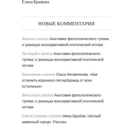
Елена Крюкова
НОВЫЕ КОММЕНТАРИИ
Жанна
к записи
Анатомия филологического тупика:
о границах консервативной поэтической оптики
Летящий
к записи
Анатомия филологического
тупика: о границах консервативной поэтической
оптики
Екатерина
к записи
Ольга Несмеянова. «Как
отличить коренного петербуржца от всех
остальных»
Вячеслав
к записи
Анатомия филологического
тупика: о границах консервативной поэтической
оптики
Елена Сомова
к записи
Нина Щербак. «Белый
каменный город». Рассказ