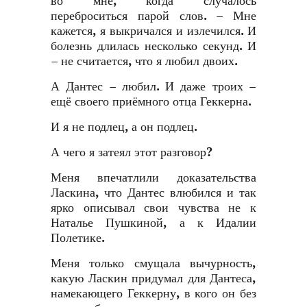
во мне, когда случалось
переброситься парой слов. – Мне
кажется, я выкричался и излечился. И
болезнь длилась несколько секунд. И
– не считается, что я любил двоих.
А Дантес – любил. И даже троих –
ещё своего приёмного отца Геккерна.
И я не подлец, а он подлец.
А чего я затеял этот разговор?
Меня впечатлили доказательства
Ласкина, что Дантес влюбился и так
ярко описывал свои чувства не к
Наталье Пушкиной, а к Идалии
Полетике.
Меня только смущала вычурность,
какую Ласкин придумал для Дантеса,
намекающего Геккерну, в кого он без