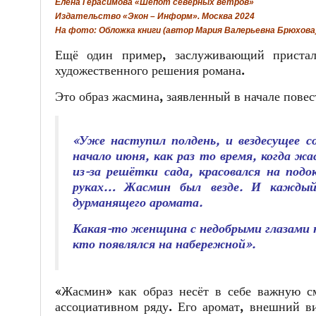
Елена Герасимова «Шёпот северных ветров»
Издательство «Экон – Информ». Москва 2024
На фото: Обложка книги (автор Мария Валерьевна Брюхова
Ещё один пример, заслуживающий пристал
художественного решения романа.
Это образ жасмина, заявленный в начале повес
«Уже наступил полдень, и вездесущее с
начало июня, как раз то время, когда ж
из-за решётки сада, красовался на подо
руках… Жасмин был везде. И каждый 
дурманящего аромата.
Какая-то женщина с недобрыми глазами н
кто появлялся на набережной».
«Жасмин» как образ несёт в себе важную с
ассоциативном ряду. Его аромат, внешний ви