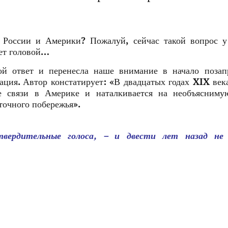
 России и Америки? Пожалуй, сейчас такой вопрос у
ает головой…
ой ответ и перенесла наше внимание в начало позап
уация. Автор констатирует: «В двадцатых годах XIX век
ие связи в Америке и наталкивается на необъясниму
сточного побережья».
вердительные голоса, – и двести лет назад не