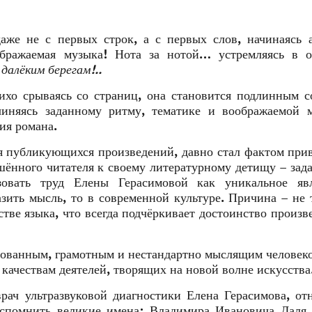
же не с первых строк, а с первых слов, начинаясь 
ображаемая музыка! Нота за нотой… устремляясь в о
 далёким берегам!..
лихо срываясь со страниц, она становится подлинным 
чиняясь заданному ритму, тематике и воображаемой м
ия романа.
я публикующихся произведений, давно стал фактом пр
ённого читателя к своему литературному детищу – зада
зовать труд Елены Герасимовой как уникальное яв
зить мысль, то в современной культуре. Причина – не 
тве языка, что всегда подчёркивает достоинство произв
азованным, грамотным и нестандартно мыслящим человеко
качествам деятелей, творящих на новой волне искусства
рач ультразвуковой диагностики Елена Герасимова, от
 вспомнить великие имена: Владимира Ивановича Даля