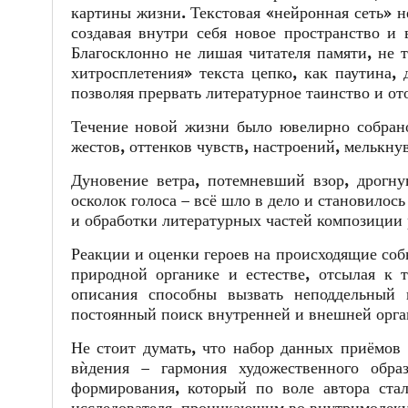
картины жизни. Текстовая «нейронная сеть» 
создавая внутри себя новое пространство и 
Благосклонно не лишая читателя памяти, не 
хитросплетения» текста цепко, как паутина, 
позволяя прервать литературное таинство и ото
Течение новой жизни было ювелирно собрано 
жестов, оттенков чувств, настроений, мелькн
Дуновение ветра, потемневший взор, дрогну
осколок голоса – всё шло в дело и становило
и обработки литературных частей композиции 
Реакции и оценки героев на происходящие со
природной органике и естестве, отсылая к 
описания способны вызвать неподдельный и
постоянный поиск внутренней и внешней орган
Не стоит думать, что набор данных приёмов 
вѝдения – гармония художественного обра
формирования, который по воле автора ст