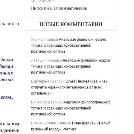
12.02.2015
Нифонтова Юлия Анатольевна
разного
НОВЫЕ КОММЕНТАРИИ
Жанна
к записи
Анатомия филологического
тупика: о границах консервативной
поэтической оптики
 Было
Летящий
к записи
Анатомия филологического
дывал
тупика: о границах консервативной
ичьих
поэтической оптики
легка
Екатерина
к записи
Ольга Несмеянова. «Как
отличить коренного петербуржца от всех
остальных»
всем,
Вячеслав
к записи
Анатомия филологического
тупика: о границах консервативной
поэтической оптики
большом
Елена Сомова
к записи
Нина Щербак. «Белый
озданные
каменный город». Рассказ