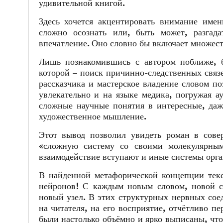
удивительной книгой.
Здесь хочется акцентировать внимание имен
сложно осознать или, быть может, разгада
впечатление. Оно словно бы включает множес
Лишь познакомившись с автором поближе, б
которой – поиск причинно-следственных связе
рассказчика и мастерское владение словом п
увлекательно и на языке медика, погружая а
сложные научные понятия в интересные, даже
художественное мышление.
Этот вывод позволил увидеть роман в сове
«сложную систему со своими молекулярным
взаимодействие вступают и иные системы орг
В найденной метафорической концепции текс
нейронов! С каждым новым словом, новой ст
новый узел. В этих структурных нервных сое
на читателя, на его восприятие, отчётливо п
были настолько объёмно и ярко выписаны, чт