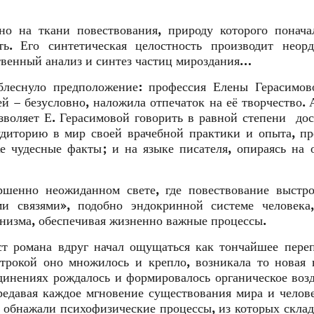
но на ткани повествования, природу которого понач
ть. Его синтетическая целостность производит неорд
твенный анализ и синтез частиц мироздания…
леснуло предположение: профессия Елены Герасимово
й – безусловно, наложила отпечаток на её творчество. 
озволяет Е. Герасимовой говорить в равной степени до
удиторию в мир своей врачебной практики и опыта, п
 чудесные факты; и на языке писателя, опираясь на 
ршенно неожиданном свете, где повествование выстро
и связями», подобно эндокринной системе человека,
анизма, обеспечивая жизненно важные процессы.
т романа вдруг начал ощущаться как тончайшее пере
рокой оно множилось и крепло, возникала то новая 
динениях рождалось и формировалось органическое воз
ередавая каждое мгновение существования мира и челов
о обнажали психофизические процессы, из которых скла