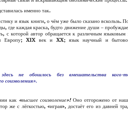
улярные связи и вскрывающим биохимические процессы.
ставилась именно так.
стику и язык книги, о чём уже было сказано вскользь. П
ы, где каждая краска, будто движение души – пробуждае
сть, с которой автор обращается к различным языковым
 и Европу; XIX век и XX; язык научный и бытово
здесь не обошлось без вмешательства кого-
о соизволения».
ении как
«высшее соизволение»!
Оно отгорожено от наш
ор же с лёгкостью, «играя», достаёт его из давней тр