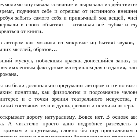
неумолимо опутывала сознание и вырывала из действите
время, подчиняя себе и отрешая от истинного внешне
требуя забыть самого себя и привычный ход вещей, «н
держали в своих объятиях – затягивая всё глубже и гл
рваться от книги.
автором как мозаика из микрочастиц бытия: звуков, 
увших мыслей, образов…
вший мускул, поблёкшая краска, донёсшийся запах, 
сь великолепным фактурным материалом для создания, на
романа.
бытия были досконально продуманы автором и точно выс
таким понятиям, как физиология и подсознание челов
нтерес и с точки зрения театрального искусства, г
ики: состояния тела и души, физики и психики актёра.
открывает дорогу натурализму. Вовсе нет. В основе ав
за. А читателю просто дано подробнее разглядеть э
ал зримым и ощутимым, словно бы под пристальным в