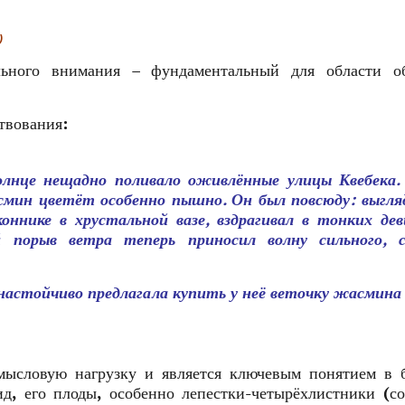
)
ьного внимания – фундаментальный для области об
твования:
олнце нещадно поливало оживлённые улицы Квебека.
асмин цветёт особенно пышно. Он был повсюду: выгля
коннике в хрустальной вазе, вздрагивал в тонких дев
порыв ветра теперь приносил волну сильного, с
астойчиво предлагала купить у неё веточку жасмина 
мысловую нагрузку и является ключевым понятием в 
д, его плоды, особенно лепестки-четырёхлистники (с