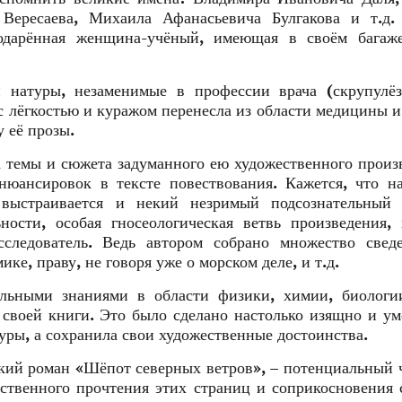
 Вересаева, Михаила Афанасьевича Булгакова и т.д.
одарённая женщина-учёный, имеющая в своём багаж
 натуры, незаменимые в профессии врача (скрупулёз
с лёгкостью и куражом перенесла из области медицины и
 её прозы.
а темы и сюжета задуманного ею художественного произ
нюансировок в тексте повествования. Кажется, что н
выстраивается и некий незримый подсознательный 
ости, особая гносеологическая ветвь произведения,
сследователь. Ведь автором собрано множество свед
ке, праву, не говоря уже о морском деле, и т.д.
альными знаниями в области физики, химии, биологии
 своей книги. Это было сделано настолько изящно и ум
уры, а сохранила свои художественные достоинства.
кий роман «Шёпот северных ветров», – потенциальный 
бственного прочтения этих страниц и соприкосновения 