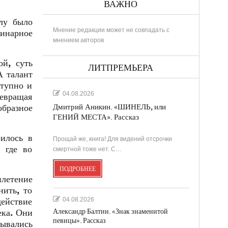
ВАЖНО
алу было
Мнение редакции может не совпадать с
инарное
мнением авторов
й, суть
ЛИТПРЕМЬЕРА
А талант
ступно и
04.08.2026
ревращая
образное
Дмитрий Аникин. «ШИНЕЛЬ, или
ГЕНИЙ МЕСТА». Рассказ
илось в
Прощай же, книга! Для видений отсрочки
 где во
смертной тоже нет. С…
ПОДРОБНЕЕ
плетение
нить, то
04.08.2026
действие
Александр Балтин. «Знак знаменитой
ека. Они
певицы». Рассказ
дывались