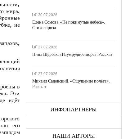
льности,
го мира.
30.07.2026
ейронные
Елена Сомова. «Не покинутые небеса».
убже, не
Стихо-проза
запахов,
27.07.2026
Нина Щербак. «Изумрудное море». Рассказ
звенящий
полнения
27.07.2026
Михаил Садовский. «Ощущение полёта».
троены в
Рассказ
ека. Эти
де идёт
ИНФОПАРТНЁРЫ
торского
тап его
зглядом
НАШИ АВТОРЫ