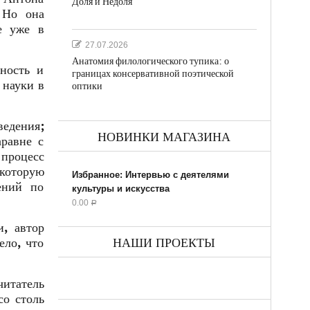
Доля и Недоля
 Но она
е уже в
27.07.2026
Анатомия филологического тупика: о
ность и
границах консервативной поэтической
 науки в
оптики
ведения;
НОВИНКИ МАГАЗИНА
аравне с
процесс
 которую
Избранное: Интервью с деятелями
ений по
культуры и искусства
0.00
Р
, автор
ело, что
НАШИ ПРОЕКТЫ
читатель
со столь