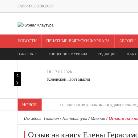
Суббота, 08.08.2026
НОВОСТИ
ПЕЧАТНЫЕ ВЫПУСКИ ЖУРНАЛА
АВТОРЫ
О ЖУРНАЛЕ
КОНЦЕПЦИЯ ЖУРНАЛА
РЕДАКЦИЯ
КАК О
17.07.2026
Коневской. Поэт мысли
«Редакция одного человека» упростила и удешевила медиасопров
НОВОЕ
Отзыв на кн
Вы здесь:
Главная
/
Литература
/
Мнение
/
Отзыв на книгу Елены Герасим