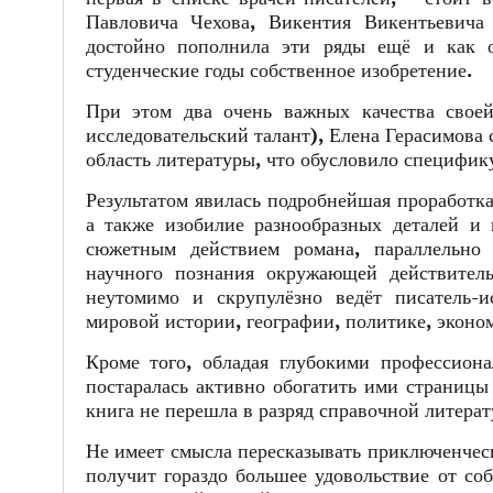
Павловича Чехова, Викентия Викентьевича
достойно пополнила эти ряды ещё и как 
студенческие годы собственное изобретение.
При этом два очень важных качества своей
исследовательский талант), Елена Герасимова 
область литературы, что обусловило специфику
Результатом явилась подробнейшая проработк
а также изобилие разнообразных деталей и 
сюжетным действием романа, параллельно 
научного познания окружающей действительн
неутомимо и скрупулёзно ведёт писатель-и
мировой истории, географии, политике, экономи
Кроме того, обладая глубокими профессион
постаралась активно обогатить ими страницы
книга не перешла в разряд справочной литерат
Не имеет смысла пересказывать приключенчес
получит гораздо большее удовольствие от со