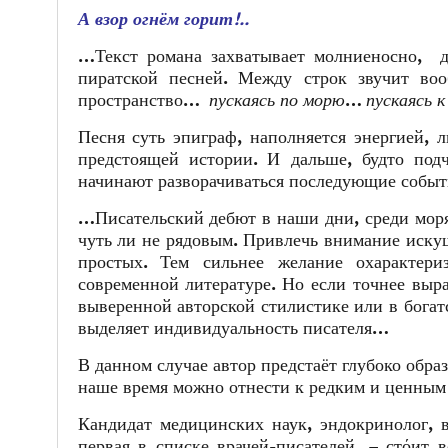
А взор огнём горит!..
…Текст романа захватывает молниеносно, да
пиратской песней. Между строк звучит во
пространство…
пускаясь по морю
…
пускаясь к
Песня суть эпиграф, наполняется энергией, 
предстоящей истории. И дальше, будто под
начинают разворачиваться последующие событ
…Писательский дебют в наши дни, среди мор
чуть ли не рядовым. Привлечь внимание искуш
простых. Тем сильнее желание охарактери
современной литературе. Но если точнее выра
выверенной авторской стилистике или в богатс
выделяет индивидуальность писателя…
В данном случае автор предстаёт глубоко обр
наше время можно отнести к редким и ценным 
Кандидат медицинских наук, эндокринолог, в
первая в списке врачей-писателей, – стόит