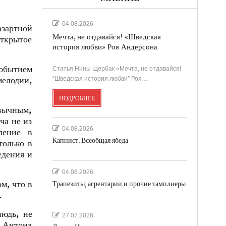
04.08.2026
азартной
Мечта, не отдавайся! «Шведская
ткрытое
история любви» Роя Андерсона
событием
Статья Нины Щербак «Мечта, не отдавайся!
елодии,
“Шведская история любви” Роя…
ПОДРОБНЕЕ
ивычным,
ча не из
04.08.2026
ление в
Капнист. Всеобщая ябеда
только в
едения и
04.08.2026
м, что в
Трапезиты, агрентарии и прочие тамплиеры
.
нюдь, не
27.07.2026
, Антона