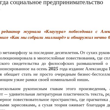
огда социальное предпринимательство
б
 редактор журнала «Клаузура» побеседовал с Алек
книге «Как мы собрали миллиард» и обнаружил нечто 
 метаморфозу за последние десятилетия. От сухих руков
олюционировала в многослойные повествования, где сп
ского свидетельства до философских размышлений о 
анонсированное на осень 2025 года издание Александра 
 обещает стать не просто очередным бизнес-бестселл
ающим узкие рамки своей номинальной ниши.
ескольким рукописным главам этого произведения, 
ет — удивительная литературная пластичность текста, ре
мерное повествовательное пространство, где прагматика
ными зарисовками, а сухая теория оживает благодаря д