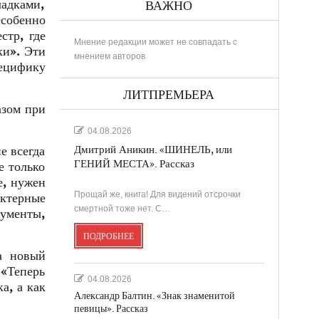
ладками,
ВАЖНО
собенно
стр, где
Мнение редакции может не совпадать с
ки». Эти
мнением авторов
пецифику
ЛИТПРЕМЬЕРА
азом при
04.08.2026
е всегда
Дмитрий Аникин. «ШИНЕЛЬ, или
ГЕНИЙ МЕСТА». Рассказ
е только
е, нужен
Прощай же, книга! Для видений отсрочки
актерные
смертной тоже нет. С…
рументы,
ПОДРОБНЕЕ
а новый
«Теперь
04.08.2026
а, а как
Александр Балтин. «Знак знаменитой
певицы». Рассказ