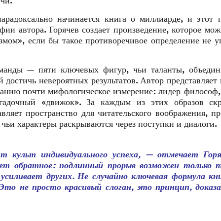
чи.
арадоксально начинается книга о миллиарде, и этот 
ии автора. Горячев создает произведение, которое мо
змом», если бы такое противоречивое определение не 
оманды — пяти ключевых фигур, чьи таланты, объедин
 достичь невероятных результатов. Автор представляет 
ванию почти мифологическое измерение: лидер-философ,
загадочный «движок». За каждым из этих образов скр
авляет пространство для читательского воображения, п
 чьи характеры раскрываются через поступки и диалоги.
ит культ индивидуального успеха, — отмечает Горя
ет обратное: подлинный прорыв возможен только т
 усиливает других. Не случайно ключевая формула кн
Это не просто красивый слоган, это принцип, доказ