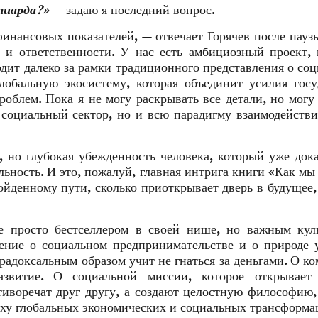
лиарда?»
— задаю я последний вопрос.
инансовых показателей, — отвечает Горячев после пауз
и ответственности. У нас есть амбициозный проект,
одит далеко за рамки традиционного представления о со
лобальную экосистему, которая объединит усилия госу
облем. Пока я не могу раскрывать все детали, но могу 
о социальный сектор, но и всю парадигму взаимодейств
, но глубокая убежденность человека, который уже дока
ьность. И это, пожалуй, главная интрига книги «Как мы
ойденному пути, сколько приоткрывает дверь в будущее,
не просто бестселлером в своей нише, но важным кул
ение о социальном предпринимательстве и о природе 
арадоксальным образом учит не гнаться за деньгами. О к
азвитие. О социальной миссии, которое открывает
тиворечат друг другу, а создают целостную философию,
оху глобальных экономических и социальных трансформа