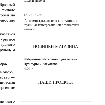
Доля и Недоля
бразный
 финале
троен на
27.07.2026
олностью
Анатомия филологического тупика: о
границах консервативной поэтической
оптики
азаться
туры всё
иардного
НОВИНКИ МАГАЗИНА
целью, а
Избранное: Интервью с деятелями
ора.
культуры и искусства
0.00
Р
в эпоху,
льство —
ическая
НАШИ ПРОЕКТЫ
ергия не
ничного