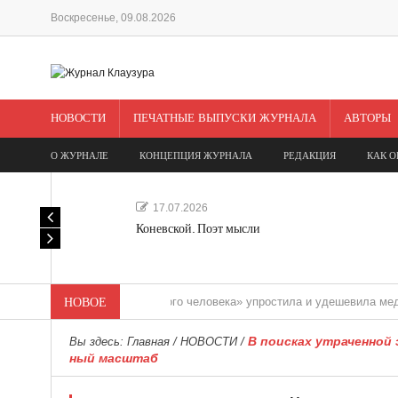
Воскресенье, 09.08.2026
НОВОСТИ
ПЕЧАТНЫЕ ВЫПУСКИ ЖУРНАЛА
АВТОРЫ
О ЖУРНАЛЕ
КОНЦЕПЦИЯ ЖУРНАЛА
РЕДАКЦИЯ
КАК О
17.07.2026
Коневской. Поэт мысли
«Редакция одного человека» упростила и удешевила медиасопров
НОВОЕ
В поисках утраченной
Вы здесь:
Главная
/
НОВОСТИ
/
ный масштаб