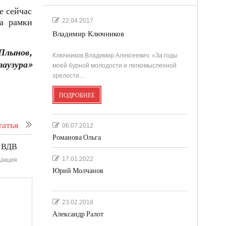
е сейчас
за рамки
22.04.2017
Владимир Ключников
Плынов,
Ключников Владимир Алексеевич: «За годы
лаузура»
моей бурной молодости и легкомысленной
зрелости…
ПОДРОБНЕЕ
атья
06.07.2012
Романова Ольга
е ВДВ
17.01.2022
акция
Юрий Молчанов
23.02.2018
Александр Ралот