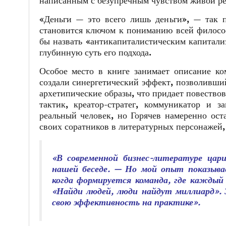
написанным с безупречным чувством живой ре
«Деньги — это всего лишь деньги», — так п
становится ключом к пониманию всей философ
бы назвать «антикапиталистическим капитали
глубинную суть его подхода.
Особое место в книге занимает описание к
создали синергетический эффект, позволивший
архетипические образы, что придает повество
тактик, креатор-стратег, коммуникатор и 
реальный человек, но Горячев намеренно ост
своих соратников в литературных персонажей,
«В современной бизнес-литературе цар
нашей беседе. — Но мой опыт показыва
когда формируется команда, где каждый
«Найди людей, люди найдут миллиард». 
свою эффективность на практике».