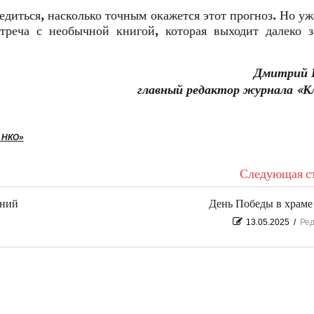
едиться, насколько точным окажется этот прогноз. Но уж
треча с необычной книгой, которая выходит далеко 
Дмитрий 
главный редактор журнала «К
 НКО»
Следующая ст
ений
День Победы в храм
13.05.2025
/
Ред