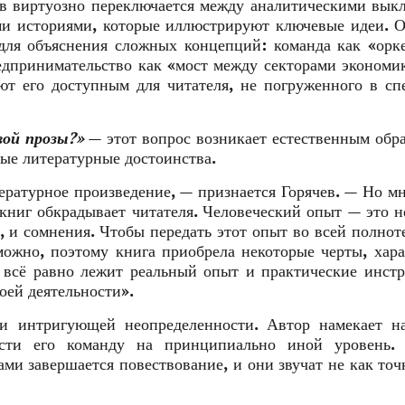
ев виртуозно переключается между аналитическими вык
и историями, которые иллюстрируют ключевые идеи. О
для объяснения сложных концепций: команда как «орке
дпринимательство как «мост между секторами экономи
ют его доступным для читателя, не погруженного в с
вой прозы?»
— этот вопрос возникает естественным обр
ые литературные достоинства.
ературное произведение, — признается Горячев. — Но мн
-книг обкрадывает читателя. Человеческий опыт — это н
, и сомнения. Чтобы передать этот опыт во всей полнот
зможно, поэтому книга приобрела некоторые черты, хар
 всё равно лежит реальный опыт и практические инст
оей деятельности».
ии интригующей неопределенности. Автор намекает н
сти его команду на принципиально иной уровень. 
ми завершается повествование, и они звучат не как точк