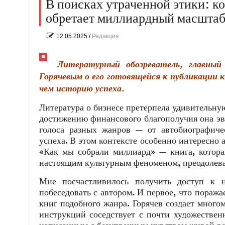
В поисках утраченной этики: к
обретает миллиардный масшта
12.05.2025
/
Редакция
Литературный обозреватель, главный
Горячевым о его готовящейся к публикации 
чем историю успеха.
Литература о бизнесе претерпела удивительную
достижению финансового благополучия она эв
голоса разных жанров — от автобиографиче
успеха. В этом контексте особенно интересно 
«Как мы собрали миллиард» — книга, которая
настоящим культурным феноменом, преодолев
Мне посчастливилось получить доступ к н
побеседовать с автором. И первое, что поража
книг подобного жанра. Горячев создает много
инструкций соседствует с почти художествен