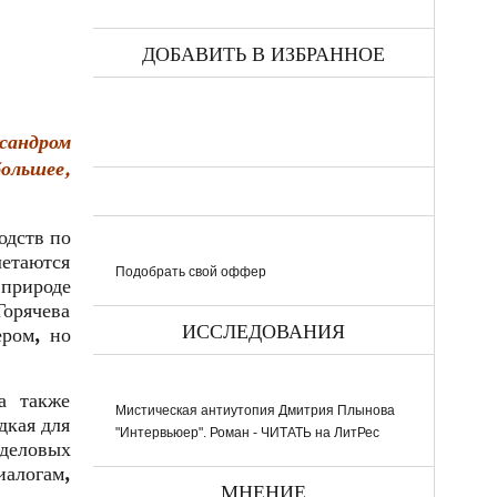
ДОБАВИТЬ В ИЗБРАННОЕ
сандром
большее,
одств по
летаются
Подобрать свой оффер
природе
Горячева
ИССЛЕДОВАНИЯ
ером, но
а также
Мистическая антиутопия Дмитрия Плынова
дкая для
"Интервьюер". Роман - ЧИТАТЬ на ЛитРес
 деловых
иалогам,
МНЕНИЕ