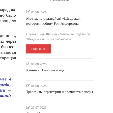
парадокс
04.08.2026
жно было
Мечта, не отдавайся! «Шведская
упрощало
история любви» Роя Андерсона
Статья Нины Щербак «Мечта, не отдавайся!
ившись,
“Шведская история любви” Роя…
их через
 бизнес-
ПОДРОБНЕЕ
ывается
ревращая
04.08.2026
Капнист. Всеобщая ябеда
чев в
огда,
04.08.2026
иги —
Трапезиты, агрентарии и прочие тамплиеры
авший
27.07.2026