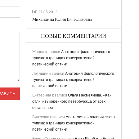
27.05.2012
Михайлина Юлия Вячеславовна
НОВЫЕ КОММЕНТАРИИ
Жанна
к записи
Анатомия филологического
тупика: о границах консервативной
поэтической оптики
Летящий
к записи
Анатомия филологического
тупика: о границах консервативной
поэтической оптики
Екатерина
к записи
Ольга Несмеянова. «Как
отличить коренного петербуржца от всех
остальных»
Вячеслав
к записи
Анатомия филологического
тупика: о границах консервативной
поэтической оптики
Елена Сомова
к записи
Нина Щербак. «Белый