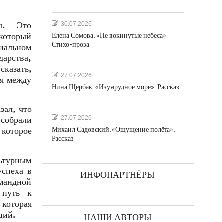
ы. — Это
30.07.2026
 который
Елена Сомова. «Не покинутые небеса».
Стихо-проза
циальном
дарства,
сказать,
27.07.2026
ия между
Нина Щербак. «Изумрудное море». Рассказ
зал, что
27.07.2026
 собрали
Михаил Садовский. «Ощущение полёта».
 которое
Рассказ
ьтурным
успеха в
ИНФОПАРТНЁРЫ
омандной
 путь к
 которая
ций.
НАШИ АВТОРЫ