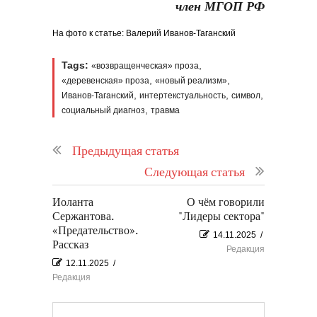
член МГОП РФ
На фото к статье: Валерий Иванов-Таганский
Tags:
,
«возвращенческая» проза
,
,
«деревенская» проза
«новый реализм»
,
,
,
Иванов-Таганский
интертекстуальность
символ
,
социальный диагноз
травма
Предыдущая статья
Следующая статья
Иоланта
О чём говорили
Сержантова.
"Лидеры сектора"
«Предательство».
14.11.2025
/
Рассказ
Редакция
12.11.2025
/
Редакция