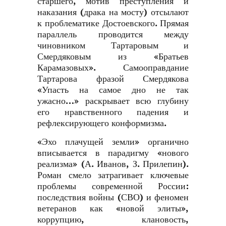
старшего, мотив преступления и
наказания (драка на мосту) отсылают
к проблематике Достоевского. Прямая
параллель проводится между
чиновником Тартаровым и
Смердяковым из «Братьев
Карамазовых». Самооправдание
Тартарова фразой Смердякова
«Упасть на самое дно не так
ужасно…» раскрывает всю глубину
его нравственного падения и
рефлексирующего конформизма.
«Эхо плачущей земли» органично
вписывается в парадигму «нового
реализма» (А. Иванов, З. Прилепин).
Роман смело затрагивает ключевые
проблемы современной России:
последствия войны (СВО) и феномен
ветеранов как «новой элиты»,
коррупцию, клановость,