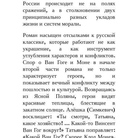
России происходит не на полях
сражений, а в столкновении двух
принципиально разных укладов
жизни и систем морали.
Роман насыщен отсылками к русской
классике, которые работают не как
украшение, а как инструмент
углубления характеров и конфликтов.
Спор о Ван Гоге и Моне в начале
второй части романа не только
характеризует героев, но и
показывает вечный конфликту между
пошлостью и культурой. Возвращаясь
из Ясной Поляны, герои видят
красивые теплицы, блестящие в
закатном солнце. Алёшка (Симкевич)
восклицает: «Ты смотри, Татьяна,
какое хозяйство! … Какой-то Винсент
Ван Гог вокруг!» Татьяна поправляет:
«Какой Ван Гог? Скорее Клод Моне».