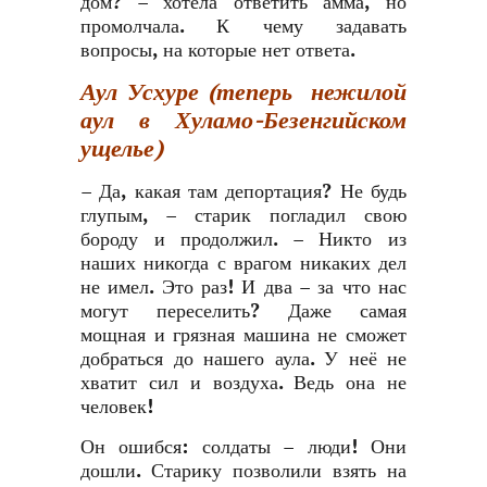
дом? – хотела ответить амма, но
промолчала. К чему задавать
вопросы, на которые нет ответа.
Аул Усхуре (теперь нежилой
аул в Хуламо-Безенгийском
ущелье)
– Да, какая там депортация? Не будь
глупым, – старик погладил свою
бороду и продолжил. – Никто из
наших никогда с врагом никаких дел
не имел. Это раз! И два – за что нас
могут переселить? Даже самая
мощная и грязная машина не сможет
добраться до нашего аула. У неё не
хватит сил и воздуха. Ведь она не
человек!
Он ошибся: солдаты – люди! Они
дошли. Старику позволили взять на