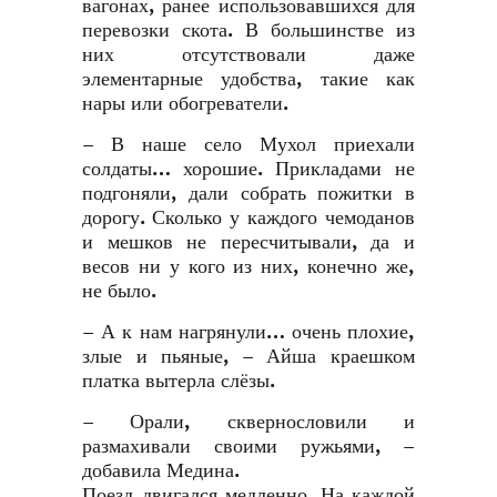
вагонах, ранее использовавшихся для
перевозки скота. В большинстве из
них отсутствовали даже
элементарные удобства, такие как
нары или обогреватели.
– В наше село Мухол приехали
солдаты… хорошие. Прикладами не
подгоняли, дали собрать пожитки в
дорогу. Сколько у каждого чемоданов
и мешков не пересчитывали, да и
весов ни у кого из них, конечно же,
не было.
– А к нам нагрянули… очень плохие,
злые и пьяные, – Айша краешком
платка вытерла слёзы.
– Орали, сквернословили и
размахивали своими ружьями, –
добавила Медина.
Поезд двигался медленно. На каждой