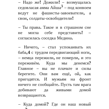
– Надо же! Дожили! – возмущалась
3
седовласая амма Айша
– под конвоем
ведут не фашисты-завоеватели, а
свои, солдаты-освободители!
– Ты права. Такое и в страшном сне
не могла себе представить! –
согласилась соседка Медина.
– Ничего, – стал успокаивать их
баба,4 с трудом передвигающий ноги,
– немца пережили, не померли, и это
переживём. Куда мы денемся?
Главное – вы не плачьте и силы
берегите. Они вам ещё, ой, как
пригодятся. И мужьям на фронт
ничего не сообщайте. Пусть там врага
добивают да живыми домой
возвращаются.
– Куда домой? Где он наш новый