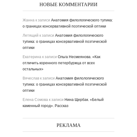
НОВЫЕ КОММЕНТАРИИ
Жанна
к записи
Анатомия филологического тупика:
о границах консервативной поэтической оптики
Летящий
к записи
Анатомия филологического
тупика: о границах консервативной поэтической
оптики
Екатерина
к записи
Ольга Несмеянова. «Как
отличить коренного петербуржца от всех
остальных»
Вячеслав
к записи
Анатомия филологического
тупика: о границах консервативной поэтической
оптики
Елена Сомова
к записи
Нина Щербак. «Белый
каменный город». Рассказ
РЕКЛАМА