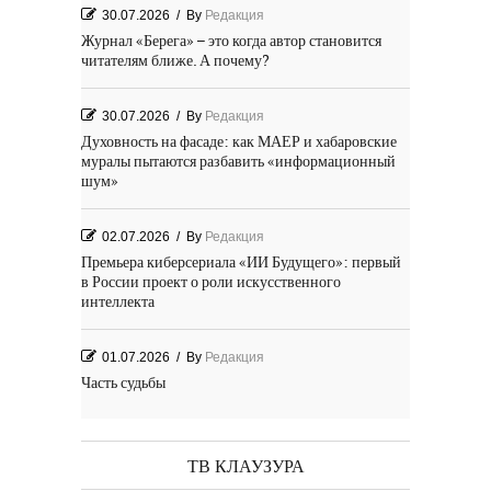
30.07.2026
/
By
Редакция
Журнал «Берега» – это когда автор становится
читателям ближе. А почему?
30.07.2026
/
By
Редакция
Духовность на фасаде: как МАЕР и хабаровские
муралы пытаются разбавить «информационный
шум»
02.07.2026
/
By
Редакция
Премьера киберсериала «ИИ Будущего»: первый
в России проект о роли искусственного
интеллекта
01.07.2026
/
By
Редакция
Часть судьбы
29.06.2026
/
By
Редакция
День Победы! Посёлок Гидростроитель. 2026 год
ТВ КЛАУЗУРА