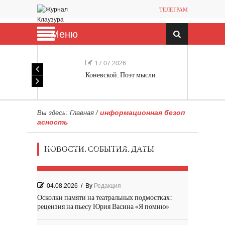
ТЕЛЕГРАМ
Меню
17.07.2026
Коневской. Поэт мысли
информационная безоп
Вы здесь:
Главная
/
асность
Мечта, не отдавайся! «Шведская
НОВОСТИ. СОБЫТИЯ. ДАТЫ
история любви» Роя Андерсона
04.08.2026
/
By
Редакция
Осколки памяти на театральных подмостках:
рецензия на пьесу Юрия Васина «Я помню»