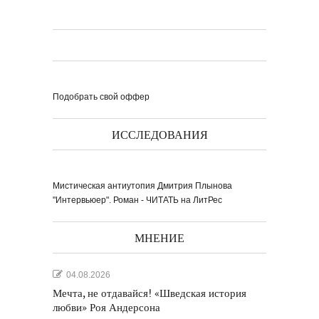
книги ''Я думаю...
Подобрать свой оффер
Выпуск № 1'17 журнала
КЛАУЗУРА
Видео о рубриках и авторах Выпуска №
1'17...
Наш выбор с КЛАУЗУРОЙ
Журнал 'Клаузура' на полках Сети
ИССЛЕДОВАНИЯ
книжных магазинов...
Пресс-конференция в
Мистическая антиутопия Дмитрия Плынова
'Комсомольской
правде'
29 марта, в преддверии
Международного дня детской...
"Интервьюер". Роман - ЧИТАТЬ на ЛитРес
Мультфильм Приключения
Мохнатика и Веничкина
Мультипликационный ролик о книге
сказок Светланы...
Звёздная ночь
Винсент Ван Гог
МНЕНИЕ
04.08.2026
Мечта, не отдавайся! «Шведская история
любви» Роя Андерсона