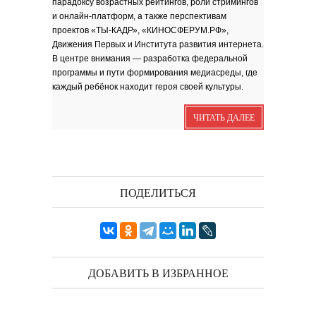
парадоксу возрастных рейтингов, роли стримингов
зола. Песня
и онлайн-платформ, а также перспективам
Я видела бога
забившимся в угол...
проектов «ТЫ-КАДР», «КИНОСФЕРУМ.РФ»,
Исповедь 6. ''ПОЭТ''
Движения Первых и Института развития интернета.
В центре внимания — разработка федеральной
Исповедь 5. ''ГРИНЧ''
программы и пути формирования медиасреды, где
Исповедь 4. ''ПАРФЮМЕР''
каждый ребёнок находит героя своей культуры.
Исповедь 3.
Исповедь 2.
ЧИТАТЬ ДАЛЕЕ
ОСЕННЕЕ СОЛО
Лирическая инструментальная
композиция. Автор...
ПОДЕЛИТЬСЯ
Посвящение творчеству
поэта Ашота...
Дорогие друзья! В 2018 году
исполняется 95 лет...
ДОБАВИТЬ В ИЗБРАННОЕ
Марина Цветаева. Лицом
повёрнутая к Богу
Светлана Коппел-Ковтун. Эссе из