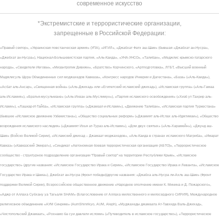
современное искусство
*Экстремистские и террористические организации,
запрещенные в Российской Федерации:
«Правый сектор», «Украинская повстанческая армия» (УПА), «ИГИЛ», «Джабхат Фатх аш-Шам» (бывшая «Джабхат ан-Нусра»,
«Джебхат ан-Нусра»), Национал-Большевистская партия, «Аль-Каида», «УНА-УНСО», «Талибан», «Меджлис крымско-татарского
народа», «Свидетели Иеговы», «Мизантропик Дивижн», «Братство» Корчинского, «Артподготовка», ЛГБТ, «Высший военный
Маджлисуль Шура Объединенных сил моджахедов Кавказа», «Конгресс народов Ичкерии и Дагестана», «База» («Аль-Каида»),
«Асбат аль-Ансар», «Священная война» («Аль-Джихад» или «Египетский исламский джихад»), «Исламская группа» («Аль-Гамаа
аль-Исламия»), «Братья-мусульмане» («Аль-Ихван аль-Муслимун»), «Партия исламского освобождения» («Хизб ут-Тахрир аль-
Ислами»), «Лашкар-И-Тайба», «Исламская группа» («Джамаат-и-Ислами»), «Движение Талибан», «Исламская партия Туркестана»
(бывшее «Исламское движение Узбекистана»), «Общество социальных реформ» («Джамият аль-Ислах аль-Иджтимаи»), «Общество
возрождения исламского наследия» («Джамият Ихья ат-Тураз аль-Ислами»), «Дом двух святых» («Аль-Харамейн»), «Джунд аш-
Шам» (Войско Великой Сирии), «Исламский джихад – Джамаат моджахедов», «Аль-Каида в странах исламского Магриба», «Имарат
Кавказ» («Кавказский Эмират»), «Синдикат «Автономная боевая террористическая организация (АБТО)», «Террористическое
сообщество - структурное подразделение организации "Правый сектор" на территории Республики Крым», «Исламское
государство» (другие названия: «Исламское Государство Ирака и Сирии», «Исламское Государство Ирака и Леванта», «Исламское
Государство Ирака и Шама»), Джебхат ан-Нусра (Фронт победы)(другие названия: «Джабха аль-Нусра ли-Ахль аш-Шам» (Фронт
поддержки Великой Сирии), Всероссийское общественное движение «Народное ополчение имени К. Минина и Д. Пожарского»,
«Аджр от Аллаха Субхану уа Тагьаля SHAM» (Благословение от Аллаха милоственного и милосердного СИРИЯ), Международное
религиозное объединение «АУМ Синрике» (AumShinrikyo, AUM, Aleph), «Муджахеды джамаата Ат-Тавхида Валь-Джихад»,
«Чистопольский Джамаат», «Рохнамо ба суи давлати исломи» («Путеводитель в исламское государство»), «Террористическое