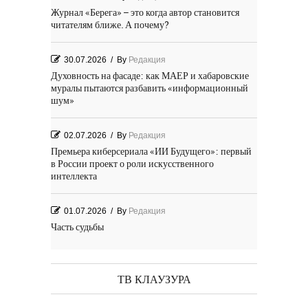
Журнал «Берега» – это когда автор становится
читателям ближе. А почему?
30.07.2026
/
By
Редакция
Духовность на фасаде: как МАЕР и хабаровские
муралы пытаются разбавить «информационный
шум»
02.07.2026
/
By
Редакция
Премьера киберсериала «ИИ Будущего»: первый
в России проект о роли искусственного
интеллекта
01.07.2026
/
By
Редакция
Часть судьбы
29.06.2026
/
By
Редакция
День Победы! Посёлок Гидростроитель. 2026 год
ТВ КЛАУЗУРА