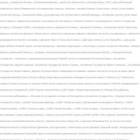
народа», «Свидетели Иеговы», «Мизантропик Дивижн», «Братство» Корчинского, «Артподготовка», ЛГБТ, «Высший военный
Маджлисуль Шура Объединенных сил моджахедов Кавказа», «Конгресс народов Ичкерии и Дагестана», «База» («Аль-Каида»),
«Асбат аль-Ансар», «Священная война» («Аль-Джихад» или «Египетский исламский джихад»), «Исламская группа» («Аль-Гамаа
аль-Исламия»), «Братья-мусульмане» («Аль-Ихван аль-Муслимун»), «Партия исламского освобождения» («Хизб ут-Тахрир аль-
Ислами»), «Лашкар-И-Тайба», «Исламская группа» («Джамаат-и-Ислами»), «Движение Талибан», «Исламская партия Туркестана»
(бывшее «Исламское движение Узбекистана»), «Общество социальных реформ» («Джамият аль-Ислах аль-Иджтимаи»), «Общество
возрождения исламского наследия» («Джамият Ихья ат-Тураз аль-Ислами»), «Дом двух святых» («Аль-Харамейн»), «Джунд аш-
Шам» (Войско Великой Сирии), «Исламский джихад – Джамаат моджахедов», «Аль-Каида в странах исламского Магриба», «Имарат
Кавказ» («Кавказский Эмират»), «Синдикат «Автономная боевая террористическая организация (АБТО)», «Террористическое
сообщество - структурное подразделение организации "Правый сектор" на территории Республики Крым», «Исламское
государство» (другие названия: «Исламское Государство Ирака и Сирии», «Исламское Государство Ирака и Леванта», «Исламское
Государство Ирака и Шама»), Джебхат ан-Нусра (Фронт победы)(другие названия: «Джабха аль-Нусра ли-Ахль аш-Шам» (Фронт
поддержки Великой Сирии), Всероссийское общественное движение «Народное ополчение имени К. Минина и Д. Пожарского»,
«Аджр от Аллаха Субхану уа Тагьаля SHAM» (Благословение от Аллаха милоственного и милосердного СИРИЯ), Международное
религиозное объединение «АУМ Синрике» (AumShinrikyo, AUM, Aleph), «Муджахеды джамаата Ат-Тавхида Валь-Джихад»,
«Чистопольский Джамаат», «Рохнамо ба суи давлати исломи» («Путеводитель в исламское государство»), «Террористическое
сообщество «Сеть», «Катиба Таухид валь-Джихад», «Хайят Тахрир аш-Шам» («Организация освобождения Леванта», «Хайят
Тахрир аш-Шам», «Хейят Тахрир аш-Шам», «Хейят Тахрир Аш-Шам», «Хайят Тахри аш-Шам», «Тахрир аш-Шам»), «Ахлю Сунна
Валь Джамаа» («Красноярский джамаат»), «National Socialism/White Power» («NS/WP, NS/WP Crew, Sparrows Crew/White Power,
Национал-социализм/Белаясила, власть»), Террористическое сообщество, созданное Мальцевым В.В. из числа участников
Межрегионального общественного движения «Артподготовка», Религиозная группа “Джамаат “Красный пахарь”, Международное
молодежное движение "Колумбайн" (другое используемое наименование "Скулшутинг"), Хатлонский джамаат, Мусульманская
религиозная группа п. Кушкуль г. Оренбург, «Крымско-татарский добровольческий батальон имени Номана Челеджихана»,