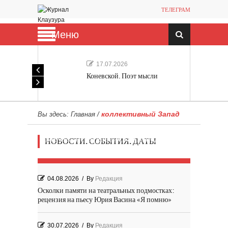
ТЕЛЕГРАМ
Меню
17.07.2026
Коневской. Поэт мысли
коллективный Запад
Вы здесь:
Главная
/
Мечта, не отдавайся! «Шведская
НОВОСТИ. СОБЫТИЯ. ДАТЫ
история любви» Роя Андерсона
04.08.2026
/
By
Редакция
Осколки памяти на театральных подмостках:
рецензия на пьесу Юрия Васина «Я помню»
30.07.2026
/
By
Редакция