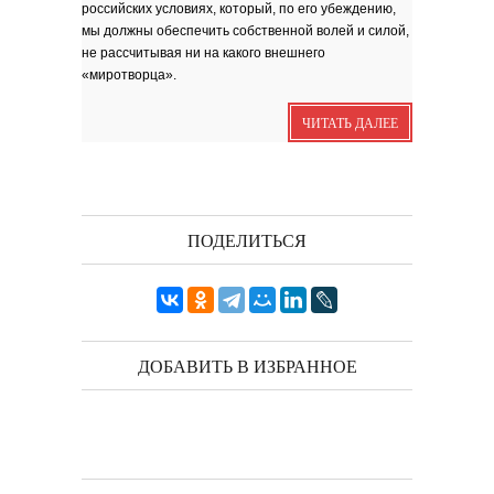
российских условиях, который, по его убеждению,
Я видела бога
забившимся в угол...
мы должны обеспечить собственной волей и силой,
Исповедь 6. ''ПОЭТ''
не рассчитывая ни на какого внешнего
Исповедь 5. ''ГРИНЧ''
«миротворца».
Исповедь 4. ''ПАРФЮМЕР''
ЧИТАТЬ ДАЛЕЕ
Исповедь 3.
Исповедь 2.
ОСЕННЕЕ СОЛО
Лирическая инструментальная
композиция. Автор...
ПОДЕЛИТЬСЯ
Посвящение творчеству
поэта Ашота...
Дорогие друзья! В 2018 году
исполняется 95 лет...
ДОБАВИТЬ В ИЗБРАННОЕ
Марина Цветаева. Лицом
повёрнутая к Богу
Светлана Коппел-Ковтун. Эссе из
книги ''Я думаю...