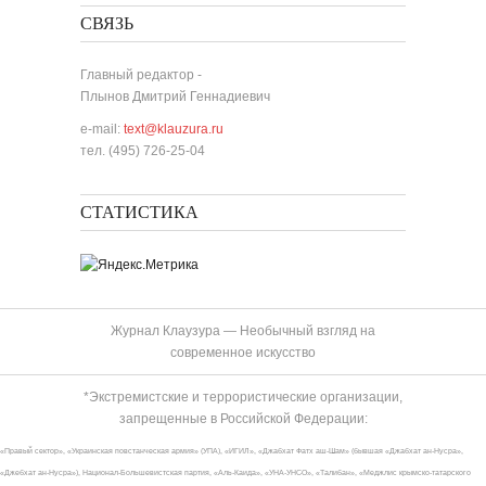
СВЯЗЬ
Главный редактор -
Плынов Дмитрий Геннадиевич
e-mail:
text@klauzura.ru
тел. (495) 726-25-04
СТАТИСТИКА
Журнал Клаузура — Необычный взгляд на
современное искусство
*Экстремистские и террористические организации,
запрещенные в Российской Федерации:
«Правый сектор», «Украинская повстанческая армия» (УПА), «ИГИЛ», «Джабхат Фатх аш-Шам» (бывшая «Джабхат ан-Нусра»,
«Джебхат ан-Нусра»), Национал-Большевистская партия, «Аль-Каида», «УНА-УНСО», «Талибан», «Меджлис крымско-татарского