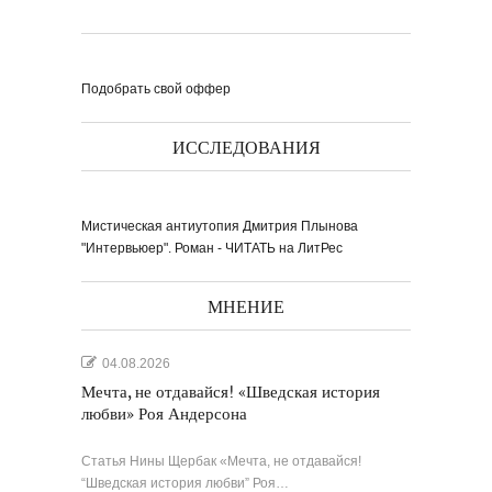
Подобрать свой оффер
Выпуск № 1'17 журнала
ИССЛЕДОВАНИЯ
КЛАУЗУРА
Видео о рубриках и авторах Выпуска №
1'17...
Наш выбор с КЛАУЗУРОЙ
Журнал 'Клаузура' на полках Сети
книжных магазинов...
Мистическая антиутопия Дмитрия Плынова
"Интервьюер". Роман - ЧИТАТЬ на ЛитРес
Пресс-конференция в
'Комсомольской
правде'
29 марта, в преддверии
Международного дня детской...
Мультфильм Приключения
Мохнатика и Веничкина
МНЕНИЕ
Мультипликационный ролик о книге
сказок Светланы...
Звёздная ночь
Винсент Ван Гог
04.08.2026
Мечта, не отдавайся! «Шведская история
любви» Роя Андерсона
Статья Нины Щербак «Мечта, не отдавайся!
“Шведская история любви” Роя…