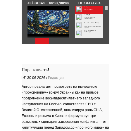
25.06.2026
/
By
Редакция
ЗВЁЗДНАЯ
00:08/00:00
ТВ КЛАУЗУРА
НОЧЬ
Звёздная ночь
Зелёные мемориалы памяти и славы
Винсент Ван Гог
ТЫ-КАДР
Проект «ТЫ – КАДР» — это
инновационная...
Борис Бланк. Мастер-
класс
Борис Лейбович Бланк Народный
художник...
Народы России.
Сабантуй
Народы России
объединились в самом...
Хоровод под названием «Давай дружить»
объединил...
Юные россияне
превратились в
филологов
В День славянской письменности и
культуры совсем...
День славянской
письменности и культуры
24 мая славянский мир отмечает
большой праздник —...
Музеи Московского
Кремля
Пора кончать!
РИНА ЗЕЛЕНАЯ
Документальный фильм ''РИНА
ЗЕЛЕНАЯ - ИМЯ...
30.06.2026
/
Редакция
ВРУБЕЛЬ
Советский и российский искусствовед,
литератор,...
Автор предлагает посмотреть на нынешнюю
Анатолий Софронов
''Ростову''
К 95-летию Ростовской писательской
«прокси‑войну» вокруг Украины как на прямое
организации....
''ЭТЮДЫ О ГОГОЛЕ''. Док.
фильм
продолжение восьмидесятилетнего западного
В основе фильма - работа русского
писателя Василия...
Пища богов - стихи
наступления на Россию, сопоставляя СВО с
Великой Отечественной, анализируя роль США,
Омский писатель на
Первом городском
канале
Европы и режима в Киеве и формулируя три
Зола
возможных сценария завершения конфликта — от
Золото моё — на руках
капитуляции перед Западом до «прочного мира» на
зола. Песня