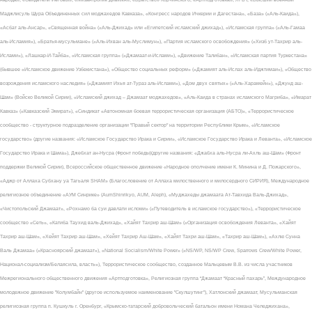
Маджлисуль Шура Объединенных сил моджахедов Кавказа», «Конгресс народов Ичкерии и Дагестана», «База» («Аль-Каида»),
«Асбат аль-Ансар», «Священная война» («Аль-Джихад» или «Египетский исламский джихад»), «Исламская группа» («Аль-Гамаа
аль-Исламия»), «Братья-мусульмане» («Аль-Ихван аль-Муслимун»), «Партия исламского освобождения» («Хизб ут-Тахрир аль-
Ислами»), «Лашкар-И-Тайба», «Исламская группа» («Джамаат-и-Ислами»), «Движение Талибан», «Исламская партия Туркестана»
(бывшее «Исламское движение Узбекистана»), «Общество социальных реформ» («Джамият аль-Ислах аль-Иджтимаи»), «Общество
возрождения исламского наследия» («Джамият Ихья ат-Тураз аль-Ислами»), «Дом двух святых» («Аль-Харамейн»), «Джунд аш-
Шам» (Войско Великой Сирии), «Исламский джихад – Джамаат моджахедов», «Аль-Каида в странах исламского Магриба», «Имарат
Кавказ» («Кавказский Эмират»), «Синдикат «Автономная боевая террористическая организация (АБТО)», «Террористическое
сообщество - структурное подразделение организации "Правый сектор" на территории Республики Крым», «Исламское
государство» (другие названия: «Исламское Государство Ирака и Сирии», «Исламское Государство Ирака и Леванта», «Исламское
Государство Ирака и Шама»), Джебхат ан-Нусра (Фронт победы)(другие названия: «Джабха аль-Нусра ли-Ахль аш-Шам» (Фронт
поддержки Великой Сирии), Всероссийское общественное движение «Народное ополчение имени К. Минина и Д. Пожарского»,
«Аджр от Аллаха Субхану уа Тагьаля SHAM» (Благословение от Аллаха милоственного и милосердного СИРИЯ), Международное
религиозное объединение «АУМ Синрике» (AumShinrikyo, AUM, Aleph), «Муджахеды джамаата Ат-Тавхида Валь-Джихад»,
«Чистопольский Джамаат», «Рохнамо ба суи давлати исломи» («Путеводитель в исламское государство»), «Террористическое
сообщество «Сеть», «Катиба Таухид валь-Джихад», «Хайят Тахрир аш-Шам» («Организация освобождения Леванта», «Хайят
Тахрир аш-Шам», «Хейят Тахрир аш-Шам», «Хейят Тахрир Аш-Шам», «Хайят Тахри аш-Шам», «Тахрир аш-Шам»), «Ахлю Сунна
Валь Джамаа» («Красноярский джамаат»), «National Socialism/White Power» («NS/WP, NS/WP Crew, Sparrows Crew/White Power,
Национал-социализм/Белаясила, власть»), Террористическое сообщество, созданное Мальцевым В.В. из числа участников
Межрегионального общественного движения «Артподготовка», Религиозная группа “Джамаат “Красный пахарь”, Международное
молодежное движение "Колумбайн" (другое используемое наименование "Скулшутинг"), Хатлонский джамаат, Мусульманская
религиозная группа п. Кушкуль г. Оренбург, «Крымско-татарский добровольческий батальон имени Номана Челеджихана»,