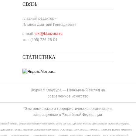
СВЯЗЬ
Главный редактор -
Плынов Дмитрий Геннадиевич
e-mail:
text@klauzura.ru
тел. (495) 726-25-04
СТАТИСТИКА
Журнал Клаузура — Необычный взгляд на
современное искусство
*Экстремистские и террористические организации,
запрещенные в Российской Федерации:
«Правый сектор», «Украинская повстанческая армия» (УПА), «ИГИЛ», «Джабхат Фатх аш-Шам» (бывшая «Джабхат ан-Нусра»,
«Джебхат ан-Нусра»), Национал-Большевистская партия, «Аль-Каида», «УНА-УНСО», «Талибан», «Меджлис крымско-татарского
народа», «Свидетели Иеговы», «Мизантропик Дивижн», «Братство» Корчинского, «Артподготовка», ЛГБТ, «Высший военный