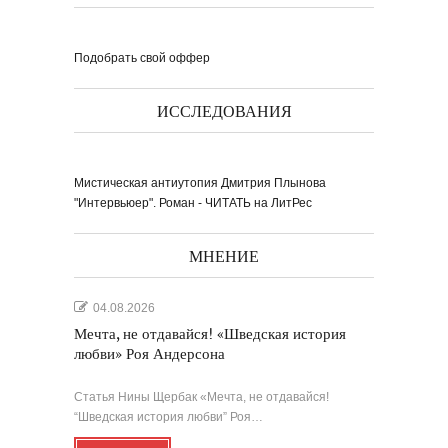
книги ''Я думаю...
Подобрать свой оффер
ИССЛЕДОВАНИЯ
Выпуск № 1'17 журнала
КЛАУЗУРА
Видео о рубриках и авторах Выпуска №
1'17...
Наш выбор с КЛАУЗУРОЙ
Мистическая антиутопия Дмитрия Плынова
Журнал 'Клаузура' на полках Сети
книжных магазинов...
"Интервьюер". Роман - ЧИТАТЬ на ЛитРес
МНЕНИЕ
Пресс-конференция в
'Комсомольской
правде'
29 марта, в преддверии
Международного дня детской...
Мультфильм Приключения
Мохнатика и Веничкина
Мультипликационный ролик о книге
сказок Светланы...
04.08.2026
Звёздная ночь
Винсент Ван Гог
Мечта, не отдавайся! «Шведская история
любви» Роя Андерсона
Статья Нины Щербак «Мечта, не отдавайся!
“Шведская история любви” Роя…