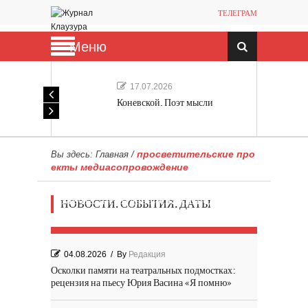
ТЕЛЕГРАМ
Меню
17.07.2026
Коневской. Поэт мысли
просветительские про
Вы здесь:
Главная
/
екты медиасопровождение
Мечта, не отдавайся! «Шведская
НОВОСТИ. СОБЫТИЯ. ДАТЫ
история любви» Роя Андерсона
04.08.2026
/
By
Редакция
Осколки памяти на театральных подмостках:
рецензия на пьесу Юрия Васина «Я помню»