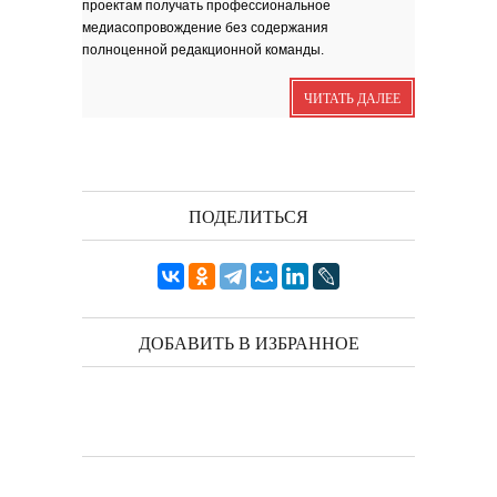
проектам получать профессиональное
зола. Песня
медиасопровождение без содержания
Я видела бога
забившимся в угол...
полноценной редакционной команды.
Исповедь 6. ''ПОЭТ''
Исповедь 5. ''ГРИНЧ''
ЧИТАТЬ ДАЛЕЕ
Исповедь 4. ''ПАРФЮМЕР''
Исповедь 3.
Исповедь 2.
ПОДЕЛИТЬСЯ
ОСЕННЕЕ СОЛО
Лирическая инструментальная
композиция. Автор...
Посвящение творчеству
поэта Ашота...
Дорогие друзья! В 2018 году
исполняется 95 лет...
ДОБАВИТЬ В ИЗБРАННОЕ
Марина Цветаева. Лицом
повёрнутая к Богу
Светлана Коппел-Ковтун. Эссе из