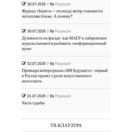
30.07.2026
/
By
Редакция
Журнал «Берега» – это когда автор становится
читателям ближе. А почему?
30.07.2026
/
By
Редакция
Духовность на фасаде: как МАЕР и хабаровские
муралы пытаются разбавить «информационный
шум»
02.07.2026
/
By
Редакция
Премьера киберсериала «ИИ Будущего»: первый
в России проект о роли искусственного
интеллекта
01.07.2026
/
By
Редакция
Часть судьбы
29.06.2026
/
By
Редакция
День Победы! Посёлок Гидростроитель. 2026 год
ТВ КЛАУЗУРА