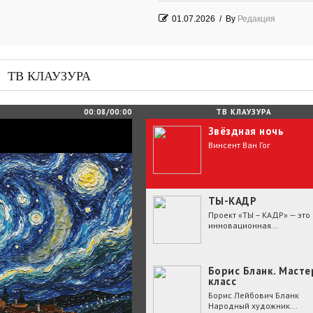
01.07.2026
/
By
Редакция
Часть судьбы
29.06.2026
/
By
Редакция
ТВ КЛАУЗУРА
День Победы! Посёлок Гидростроите
2026 год
00:08/00:00
ТВ КЛАУЗУРА
Звёздная ночь
25.06.2026
/
By
Редакция
Винсент Ван Гог
Зелёные мемориалы памяти и славы
ТЫ-КАДР
Проект «ТЫ – КАДР» — это
инновационная...
Борис Бланк. Масте
класс
Борис Лейбович Бланк
Народный художник...