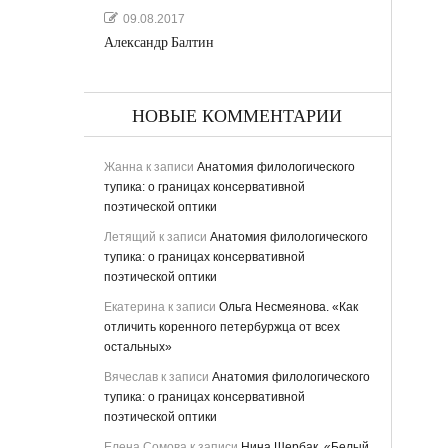
09.08.2017
Александр Балтин
НОВЫЕ КОММЕНТАРИИ
Жанна
к записи
Анатомия филологического
тупика: о границах консервативной
поэтической оптики
Летящий
к записи
Анатомия филологического
тупика: о границах консервативной
ьная
поэтической оптики
Екатерина
к записи
Ольга Несмеянова. «Как
отличить коренного петербуржца от всех
остальных»
Вячеслав
к записи
Анатомия филологического
тупика: о границах консервативной
поэтической оптики
ству
Елена Сомова
к записи
Нина Щербак. «Белый