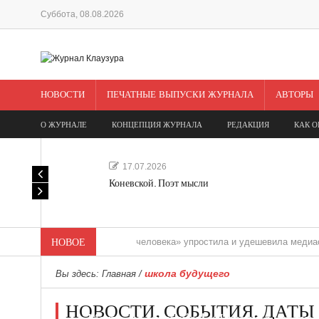
Суббота, 08.08.2026
НОВОСТИ
ПЕЧАТНЫЕ ВЫПУСКИ ЖУРНАЛА
АВТОРЫ
О ЖУРНАЛЕ
КОНЦЕПЦИЯ ЖУРНАЛА
РЕДАКЦИЯ
КАК О
17.07.2026
Коневской. Поэт мысли
«Редакция одного человека» упростила и удешевила медиасопровожд
НОВОЕ
школа будущего
Вы здесь:
Главная
/
НОВОСТИ. СОБЫТИЯ. ДАТЫ
Мечта, не отдавайся! «Шведская история