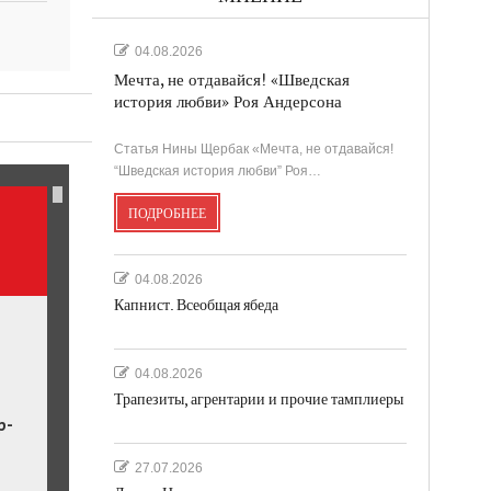
04.08.2026
Мечта, не отдавайся! «Шведская
история любви» Роя Андерсона
ль.
Статья Нины Щербак «Мечта, не отдавайся!
“Шведская история любви” Роя…
ПОДРОБНЕЕ
04.08.2026
Капнист. Всеобщая ябеда
04.08.2026
Трапезиты, агрентарии и прочие тамплиеры
р-
27.07.2026