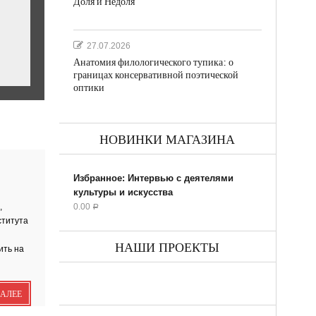
Доля и Недоля
27.07.2026
Анатомия филологического тупика: о
границах консервативной поэтической
оптики
НОВИНКИ МАГАЗИНА
ил...
Избранное: Интервью с деятелями
культуры и искусства
,
0.00
Р
ститута
НАШИ ПРОЕКТЫ
ить на
ик
ДАЛЕЕ