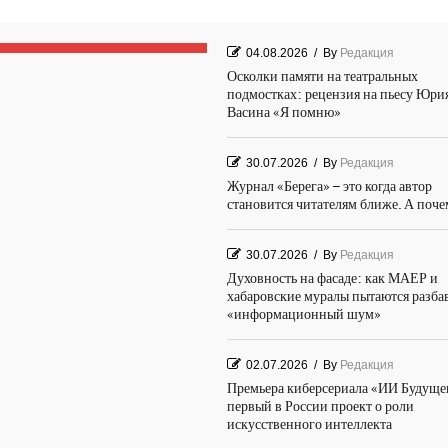
04.08.2026
/
By
Редакция
Осколки памяти на театральных
подмостках: рецензия на пьесу Юри
Васина «Я помню»
30.07.2026
/
By
Редакция
Журнал «Берега» – это когда автор
становится читателям ближе. А поч
30.07.2026
/
By
Редакция
Духовность на фасаде: как МАЕР и
хабаровские муралы пытаются разба
«информационный шум»
02.07.2026
/
By
Редакция
Премьера киберсериала «ИИ Будуще
первый в России проект о роли
искусственного интеллекта