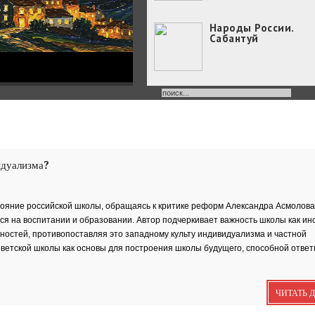
Народы России.
Сабантуй
Народы России
объединились в
самом...
Хоровод под названием
«Давай дружить» объедин
идуализма?
Юные россияне
превратились в
филологов
В День славянской
ояние российской школы, обращаясь к критике реформ Александра Асмолова
письменности и культуры
я на воспитании и образовании. Автор подчеркивает важность школы как ин
совсем...
остей, противопоставляя это западному культу индивидуализма и частной
День славянской
письменности и
ветской школы как основы для построения школы будущего, способной ответ
культуры
24 мая славянский мир
отмечает большой праздн
ЧИТАТЬ 
—...
Музеи Московского