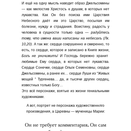
И ещё на одну мысль наводит образ Джельсомины
— как милостив Христосъ к душам, в которых нет
лукавства. Как Он без поиска ими Царствия
Небесного даёт им это Царство, посылая им
болезни, нужду и страдания. Воистину, радость у
человека в сущности только одна —
радуйтесь
тому, что имена ваши написаны на небесахъ (Лк.
10,20)
. А так же: сердце сокрушенно и смиренно, то
есть, то сердце, которое и записано в Книге жизни,
Богъ не уничижитъ!
И Господь бережно хранит
любимые Ему сердца, в которых нет лукавства.
Сердце Сонечки, сердце Ольги Семеновны, сердце
Джельсомины, а ранее их… сердце Луши из “Живых
мощей ” Тургенева… да, и тысячи других сердец,
известных только Богу…
Это всё персонажи, взятые из жизни гениальными
художниками.
А вот, портрет не персонажа художественнлго
произведения, а Царевны — мученицы Марии:
Он не требует комментария. Он сам