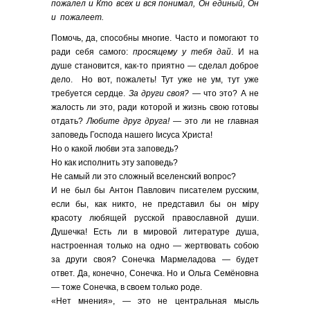
пожалел и Кто всех и вся понимал, Он единый, Он
и пожалеет.
Помочь, да, способны многие. Часто и помогают то
ради себя самого:
просящему у тебя дай
. И на
душе становится, как-то приятно — сделал доброе
дело. Но вот, пожалеть! Тут уже не ум, тут уже
требуется сердце.
За други своя?
— что это? А не
жалость ли это, ради которой и жизнь свою готовы
отдать?
Любите друг друга!
— это ли не главная
заповедь Господа нашего Iисуса Христа!
Но о какой любви эта заповедь?
Но как исполнить эту заповедь?
Не самый ли это сложный вселенский вопрос?
И не был бы Антон Павлович писателем русским,
если бы, как никто, не представил бы он мiру
красоту любящей русской православной души.
Душечка! Есть ли в мировой литературе душа,
настроенная только на одно — жертвовать собою
за други своя? Сонечка Мармеладова — будет
ответ. Да, конечно, Сонечка. Но и Ольга Семёновна
— тоже Сонечка, в своем только роде.
«Нет мнения», — это не центральная мысль