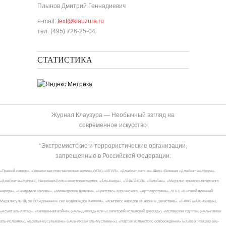
Плынов Дмитрий Геннадиевич
e-mail:
text@klauzura.ru
тел. (495) 726-25-04
СТАТИСТИКА
Журнал Клаузура — Необычный взгляд на
современное искусство
*Экстремистские и террористические организации,
запрещенные в Российской Федерации:
«Правый сектор», «Украинская повстанческая армия» (УПА), «ИГИЛ», «Джабхат Фатх аш-Шам» (бывшая «Джабхат ан-Нусра»,
«Джебхат ан-Нусра»), Национал-Большевистская партия, «Аль-Каида», «УНА-УНСО», «Талибан», «Меджлис крымско-татарского
народа», «Свидетели Иеговы», «Мизантропик Дивижн», «Братство» Корчинского, «Артподготовка», ЛГБТ, «Высший военный
Маджлисуль Шура Объединенных сил моджахедов Кавказа», «Конгресс народов Ичкерии и Дагестана», «База» («Аль-Каида»),
«Асбат аль-Ансар», «Священная война» («Аль-Джихад» или «Египетский исламский джихад»), «Исламская группа» («Аль-Гамаа
аль-Исламия»), «Братья-мусульмане» («Аль-Ихван аль-Муслимун»), «Партия исламского освобождения» («Хизб ут-Тахрир аль-