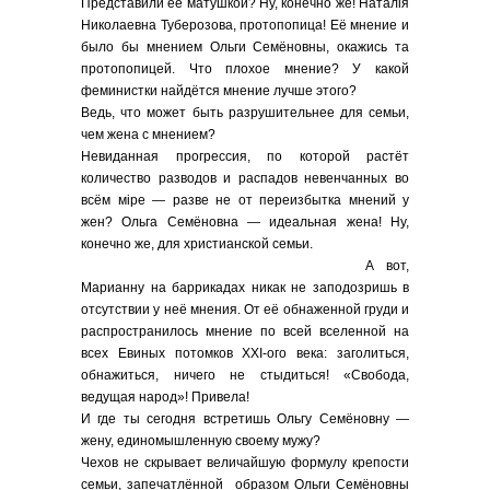
Представили её матушкой? Ну, конечно же! Наталiя
Николаевна Туберозова, протопопица! Её мнение и
было бы мнением Ольги Семёновны, окажись та
протопопицей. Что плохое мнение? У какой
феминистки найдётся мнение лучше этого?
Ведь, что может быть разрушительнее для семьи,
чем жена с мнением?
Невиданная прогрессия, по которой растёт
количество разводов и распадов невенчанных во
всём мiре — разве не от переизбытка мнений у
жен? Ольга Семёновна — идеальная жена! Ну,
конечно же, для христианской семьи.
А вот,
Марианну на баррикадах никак не заподозришь в
отсутствии у неё мнения. От её обнаженной груди и
распространилось мнение по всей вселенной на
всех Евиных потомков ХХI-ого века: заголиться,
обнажиться, ничего не стыдиться! «Свобода,
ведущая народ»! Привела!
И где ты сегодня встретишь Ольгу Семёновну —
жену, единомышленную своему мужу?
Чехов не скрывает величайшую формулу крепости
семьи, запечатлённой образом Ольги Семёновны