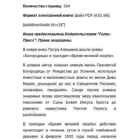
Количество страниц:
304
Формат электронной книги:
файл PDF (4,61 Мб)
[paiddownloads id=»18″]
Книга предоставлена Издательством “Голос-
Пресс”. Права защищены.
В новую книгу Петра Алешкина вошли роман
«Богородица» и трагедия «Время великой скорби».
В романе автор показал земную жизнь Пресвятой
Богородицы от Рождества до Успения, используя
известные и малоизвестные факты из жизни Девы
Марии, дошедшие до нас в Священном Писании,
апокрифах, преданиях. Среди героев романа
знакомые всему христианскому миру евангельские
персонажи от Сына Божия Иисуса Христа до
римского наместника Понтия Пилата и
разбойников.
В трагедии «Время великой скорби» действие
происходит в течение суток в глухой тамбовской
деревне в феврале 1920 года перед началом