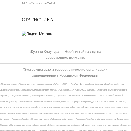
тел. (495) 726-25-04
СТАТИСТИКА
Журнал Клаузура — Необычный взгляд на
современное искусство
*Экстремистские и террористические организации,
запрещенные в Российской Федерации:
«Правый сектор», «Украинская повстанческая армия» (УПА), «ИГИЛ», «Джабхат Фатх аш-Шам» (бывшая «Джабхат ан-Нусра»,
«Джебхат ан-Нусра»), Национал-Большевистская партия, «Аль-Каида», «УНА-УНСО», «Талибан», «Меджлис крымско-татарского
народа», «Свидетели Иеговы», «Мизантропик Дивижн», «Братство» Корчинского, «Артподготовка», ЛГБТ, «Высший военный
Маджлисуль Шура Объединенных сил моджахедов Кавказа», «Конгресс народов Ичкерии и Дагестана», «База» («Аль-Каида»),
«Асбат аль-Ансар», «Священная война» («Аль-Джихад» или «Египетский исламский джихад»), «Исламская группа» («Аль-Гамаа
аль-Исламия»), «Братья-мусульмане» («Аль-Ихван аль-Муслимун»), «Партия исламского освобождения» («Хизб ут-Тахрир аль-
Ислами»), «Лашкар-И-Тайба», «Исламская группа» («Джамаат-и-Ислами»), «Движение Талибан», «Исламская партия Туркестана»
(бывшее «Исламское движение Узбекистана»), «Общество социальных реформ» («Джамият аль-Ислах аль-Иджтимаи»), «Общество
возрождения исламского наследия» («Джамият Ихья ат-Тураз аль-Ислами»), «Дом двух святых» («Аль-Харамейн»), «Джунд аш-