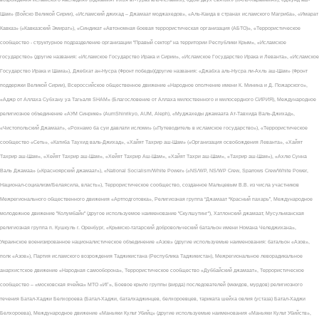
Шам» (Войско Великой Сирии), «Исламский джихад – Джамаат моджахедов», «Аль-Каида в странах исламского Магриба», «Имарат
Кавказ» («Кавказский Эмират»), «Синдикат «Автономная боевая террористическая организация (АБТО)», «Террористическое
сообщество - структурное подразделение организации "Правый сектор" на территории Республики Крым», «Исламское
государство» (другие названия: «Исламское Государство Ирака и Сирии», «Исламское Государство Ирака и Леванта», «Исламское
Государство Ирака и Шама»), Джебхат ан-Нусра (Фронт победы)(другие названия: «Джабха аль-Нусра ли-Ахль аш-Шам» (Фронт
поддержки Великой Сирии), Всероссийское общественное движение «Народное ополчение имени К. Минина и Д. Пожарского»,
«Аджр от Аллаха Субхану уа Тагьаля SHAM» (Благословение от Аллаха милоственного и милосердного СИРИЯ), Международное
религиозное объединение «АУМ Синрике» (AumShinrikyo, AUM, Aleph), «Муджахеды джамаата Ат-Тавхида Валь-Джихад»,
«Чистопольский Джамаат», «Рохнамо ба суи давлати исломи» («Путеводитель в исламское государство»), «Террористическое
сообщество «Сеть», «Катиба Таухид валь-Джихад», «Хайят Тахрир аш-Шам» («Организация освобождения Леванта», «Хайят
Тахрир аш-Шам», «Хейят Тахрир аш-Шам», «Хейят Тахрир Аш-Шам», «Хайят Тахри аш-Шам», «Тахрир аш-Шам»), «Ахлю Сунна
Валь Джамаа» («Красноярский джамаат»), «National Socialism/White Power» («NS/WP, NS/WP Crew, Sparrows Crew/White Power,
Национал-социализм/Белаясила, власть»), Террористическое сообщество, созданное Мальцевым В.В. из числа участников
Межрегионального общественного движения «Артподготовка», Религиозная группа “Джамаат “Красный пахарь”, Международное
молодежное движение "Колумбайн" (другое используемое наименование "Скулшутинг"), Хатлонский джамаат, Мусульманская
религиозная группа п. Кушкуль г. Оренбург, «Крымско-татарский добровольческий батальон имени Номана Челеджихана»,
Украинское военизированное националистическое объединение «Азов» (другие используемые наименования: батальон «Азов»,
полк «Азов»), Партия исламского возрождения Таджикистана (Республика Таджикистан), Межрегиональное леворадикальное
анархистское движение «Народная самооборона», Террористическое сообщество «Дуббайский джамаат», Террористическое
сообщество – «московская ячейка» МТО «ИГ», Боевое крыло группы (вирда) последователей (мюидов, мурдов) религиозного
течения Батал-Хаджи Белхороева (Батал-Хаджи, баталхаджинцев, белхороевцев, тариката шейха овлия (устаза) Батал-Хаджи
Белхороева), Международное движение «Маньяки Культ Убийц» (другие используемые наименования «Маньяки Культ Убийств»,