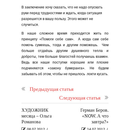
В заключение хочу сказать, что не надо опускать
руки перед трудностями и ждать, когда ситуация
разрешится в вашу пользу. Этого может не
случиться.
В наше сложное время приходится жить по
принципу «Помоги себе сам». А когда сам себе
помочь сумеешь, тогда и другим поможешь. Чем
больше отдаёшь другим душевного тепла и
доброты, тем больше благостей получаешь взамен.
Ведь все наши поступки хорошие или плохие
подчиняются «закону бумеранга». Не будем
забывать об этом, чтобы не пришлось локти кусать.
Предыдущая статья
Следующая статья
ХУДОЖНИК
Герман Беров.
месяца – Ольга
«NOW. А что
Романова
завтра?»
08.07.2012
/
14.07.2012
/