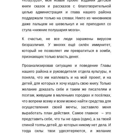
«Клаузура»
, мой новый проект издания детской
книги сказок и рассказов с благотворительной
целью администрация и глава нашего района
поддержали только на словах. Никто из чиновников
даже пальцем не шевельнул и не приподнял со
стула «нижние полушария мозга».
К счастью, не все люди заражены вирусом
безразличия. У многих ещё силён иммунитет,
который не позволяет им превратиться в зомби,
признающих только власть денег.
Проанализировав ситуацию и поведение Главы
нашего района и руководителя отдела культуры, я
поняла, что им наплевать и на мой проект, и на
детей, для которых я хочу издать свою книгу. Только
желание доказать себе и таким же писателям и
поэтам, живущим в маленьких городках и посёлках,
что вопреки всему и всем можно найти средства для
осуществления своей мечты, заставило меня
выработать план действия. Самое главное – это
представить себе, что ты не одна (один), а за твоей
спиной толпы детей, до которых никому нет дела. И
тогда силы твои удесятеряются, и желание