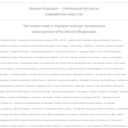
Журнал Клаузура — Необычный взгляд на
современное искусство
*Экстремистские и террористические организации,
запрещенные в Российской Федерации:
«Правый сектор», «Украинская повстанческая армия» (УПА), «ИГИЛ», «Джабхат Фатх аш-Шам» (бывшая «Джабхат ан-Нусра»,
«Джебхат ан-Нусра»), Национал-Большевистская партия, «Аль-Каида», «УНА-УНСО», «Талибан», «Меджлис крымско-татарского
народа», «Свидетели Иеговы», «Мизантропик Дивижн», «Братство» Корчинского, «Артподготовка», ЛГБТ, «Высший военный
Маджлисуль Шура Объединенных сил моджахедов Кавказа», «Конгресс народов Ичкерии и Дагестана», «База» («Аль-Каида»),
«Асбат аль-Ансар», «Священная война» («Аль-Джихад» или «Египетский исламский джихад»), «Исламская группа» («Аль-Гамаа
аль-Исламия»), «Братья-мусульмане» («Аль-Ихван аль-Муслимун»), «Партия исламского освобождения» («Хизб ут-Тахрир аль-
Ислами»), «Лашкар-И-Тайба», «Исламская группа» («Джамаат-и-Ислами»), «Движение Талибан», «Исламская партия Туркестана»
(бывшее «Исламское движение Узбекистана»), «Общество социальных реформ» («Джамият аль-Ислах аль-Иджтимаи»), «Общество
возрождения исламского наследия» («Джамият Ихья ат-Тураз аль-Ислами»), «Дом двух святых» («Аль-Харамейн»), «Джунд аш-
Шам» (Войско Великой Сирии), «Исламский джихад – Джамаат моджахедов», «Аль-Каида в странах исламского Магриба», «Имарат
Кавказ» («Кавказский Эмират»), «Синдикат «Автономная боевая террористическая организация (АБТО)», «Террористическое
сообщество - структурное подразделение организации "Правый сектор" на территории Республики Крым», «Исламское
государство» (другие названия: «Исламское Государство Ирака и Сирии», «Исламское Государство Ирака и Леванта», «Исламское
Государство Ирака и Шама»), Джебхат ан-Нусра (Фронт победы)(другие названия: «Джабха аль-Нусра ли-Ахль аш-Шам» (Фронт
поддержки Великой Сирии), Всероссийское общественное движение «Народное ополчение имени К. Минина и Д. Пожарского»,
«Аджр от Аллаха Субхану уа Тагьаля SHAM» (Благословение от Аллаха милоственного и милосердного СИРИЯ), Международное