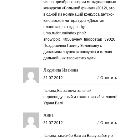
число призёров в серии международных
конкурсов «Большой финал» /2012/, это
в одной из номинаций конкурса детско-
юношеской литературы «Десятая
планета», вот здесь: igri-
uma.ru/forum/index.php?
showtopic=4056&view=findpost&p=39026
Поздравляю Галину Зеленкину с
дипломом лауреата конкурса и желаю
дальнейших творческих удач!
Людмила Иванова
31.07.2012
/
Ответить
Галина,Вы замечательный
неравнодушный и талантливый человек!
Удачи Вам!
Анна
31.07.2012
/
Ответить
Галина, спасибо Вам за Вашу заботу о