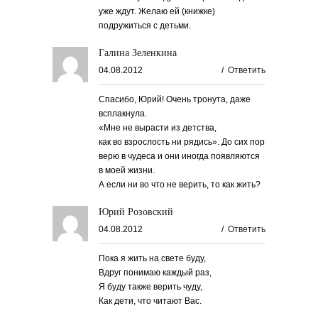
уже ждут. Желаю ей (книжке)
подружиться с детьми.
Галина Зеленкина
04.08.2012
/
Ответить
Спасибо, Юрий! Очень тронута, даже
всплакнула.
«Мне не вырасти из детства,
как во взрослость ни рядись». До сих пор
верю в чудеса и они иногда появляются
в моей жизни.
А если ни во что не верить, то как жить?
Юрий Розовский
04.08.2012
/
Ответить
Пока я жить на свете буду,
Вдруг понимаю каждый раз,
Я буду также верить чуду,
Как дети, что читают Вас.