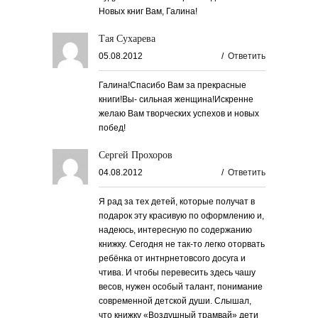
Новых книг Вам, Галина!
Тая Сухарева
05.08.2012
/
Ответить
Галина!Спасибо Вам за прекрасные
книги!Вы- сильная женщина!Искренне
желаю Вам творческих успехов и новых
побед!
Сергей Прохоров
04.08.2012
/
Ответить
Я рад за тех детей, которые получат в
подарок эту красивую по оформлению и,
надеюсь, интересную по содержанию
книжку. Сегодня не так-то легко оторвать
ребёнка от интнрнетовсого досуга и
чтива. И чтобы перевесить здесь чашу
весов, нужен особый талант, понимание
современной детской души. Слышал,
что книжку «Воздушный трамвай» дети