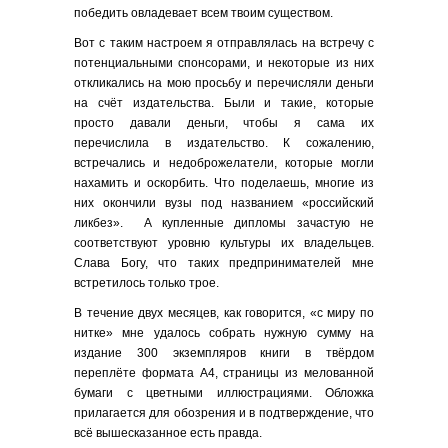
победить овладевает всем твоим существом.
Вот с таким настроем я отправлялась на встречу с
потенциальными спонсорами, и некоторые из них
откликались на мою просьбу и перечисляли деньги
на счёт издательства. Были и такие, которые
просто давали деньги, чтобы я сама их
перечислила в издательство. К сожалению,
встречались и недоброжелатели, которые могли
нахамить и оскорбить. Что поделаешь, многие из
них окончили вузы под названием «российский
ликбез». А купленные дипломы зачастую не
соответствуют уровню культуры их владельцев.
Слава Богу, что таких предпринимателей мне
встретилось только трое.
В течение двух месяцев, как говорится, «с миру по
нитке» мне удалось собрать нужную сумму на
издание 300 экземпляров книги в твёрдом
переплёте формата А4, страницы из мелованной
бумаги с цветными иллюстрациями. Обложка
прилагается для обозрения и в подтверждение, что
всё вышесказанное есть правда.