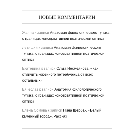
НОВЫЕ КОММЕНТАРИИ
Жанна
к записи
Анатомия филологического тупика:
о границах консервативной поэтической оптики
Летящий
к записи
Анатомия филологического
тупика: о границах консервативной поэтической
оптики
Екатерина
к записи
Ольга Несмеянова. «Как
отличить коренного петербуржца от всех
остальных»
Вячеслав
к записи
Анатомия филологического
тупика: о границах консервативной поэтической
оптики
Елена Сомова
к записи
Нина Щербак. «Белый
каменный город». Рассказ