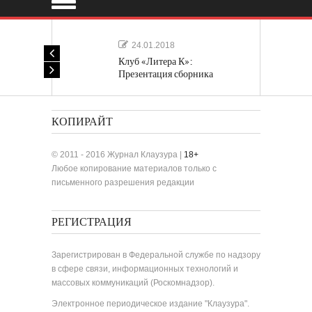
24.01.2018
Клуб «Литера К»:
Презентация сборника
«Лучшие одноактные пьесы»
КОПИРАЙТ
© 2011 - 2016 Журнал Клаузура |
18+
Любое копирование материалов только с
письменного разрешения редакции
РЕГИСТРАЦИЯ
Зарегистрирован в Федеральной службе по надзору
в сфере связи, информационных технологий и
массовых коммуникаций (Роскомнадзор).
Электронное периодическое издание "Клаузура".