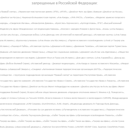
запрещенные в Российской Федерации:
«Правый сектор», «Украинская повстанческая армия» (УПА), «ИГИЛ», «Джабхат Фатх аш-Шам» (бывшая «Джабхат ан-Нусра»,
«Джебхат ан-Нусра»), Национал-Большевистская партия, «Аль-Каида», «УНА-УНСО», «Талибан», «Меджлис крымско-татарского
народа», «Свидетели Иеговы», «Мизантропик Дивижн», «Братство» Корчинского, «Артподготовка», ЛГБТ, «Высший военный
Маджлисуль Шура Объединенных сил моджахедов Кавказа», «Конгресс народов Ичкерии и Дагестана», «База» («Аль-Каида»),
«Асбат аль-Ансар», «Священная война» («Аль-Джихад» или «Египетский исламский джихад»), «Исламская группа» («Аль-Гамаа
аль-Исламия»), «Братья-мусульмане» («Аль-Ихван аль-Муслимун»), «Партия исламского освобождения» («Хизб ут-Тахрир аль-
Ислами»), «Лашкар-И-Тайба», «Исламская группа» («Джамаат-и-Ислами»), «Движение Талибан», «Исламская партия Туркестана»
(бывшее «Исламское движение Узбекистана»), «Общество социальных реформ» («Джамият аль-Ислах аль-Иджтимаи»), «Общество
возрождения исламского наследия» («Джамият Ихья ат-Тураз аль-Ислами»), «Дом двух святых» («Аль-Харамейн»), «Джунд аш-
Шам» (Войско Великой Сирии), «Исламский джихад – Джамаат моджахедов», «Аль-Каида в странах исламского Магриба», «Имарат
Кавказ» («Кавказский Эмират»), «Синдикат «Автономная боевая террористическая организация (АБТО)», «Террористическое
сообщество - структурное подразделение организации "Правый сектор" на территории Республики Крым», «Исламское
государство» (другие названия: «Исламское Государство Ирака и Сирии», «Исламское Государство Ирака и Леванта», «Исламское
Государство Ирака и Шама»), Джебхат ан-Нусра (Фронт победы)(другие названия: «Джабха аль-Нусра ли-Ахль аш-Шам» (Фронт
поддержки Великой Сирии), Всероссийское общественное движение «Народное ополчение имени К. Минина и Д. Пожарского»,
«Аджр от Аллаха Субхану уа Тагьаля SHAM» (Благословение от Аллаха милоственного и милосердного СИРИЯ), Международное
религиозное объединение «АУМ Синрике» (AumShinrikyo, AUM, Aleph), «Муджахеды джамаата Ат-Тавхида Валь-Джихад»,
«Чистопольский Джамаат», «Рохнамо ба суи давлати исломи» («Путеводитель в исламское государство»), «Террористическое
сообщество «Сеть», «Катиба Таухид валь-Джихад», «Хайят Тахрир аш-Шам» («Организация освобождения Леванта», «Хайят
Тахрир аш-Шам», «Хейят Тахрир аш-Шам», «Хейят Тахрир Аш-Шам», «Хайят Тахри аш-Шам», «Тахрир аш-Шам»), «Ахлю Сунна
Валь Джамаа» («Красноярский джамаат»), «National Socialism/White Power» («NS/WP, NS/WP Crew, Sparrows Crew/White Power,