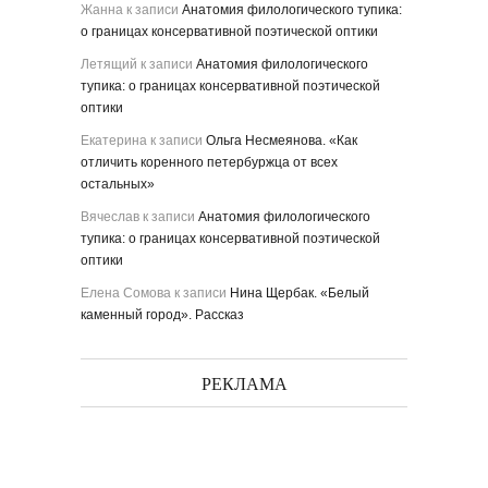
Жанна
к записи
Анатомия филологического тупика:
о границах консервативной поэтической оптики
Летящий
к записи
Анатомия филологического
тупика: о границах консервативной поэтической
оптики
Екатерина
к записи
Ольга Несмеянова. «Как
отличить коренного петербуржца от всех
остальных»
Вячеслав
к записи
Анатомия филологического
тупика: о границах консервативной поэтической
оптики
Елена Сомова
к записи
Нина Щербак. «Белый
каменный город». Рассказ
РЕКЛАМА