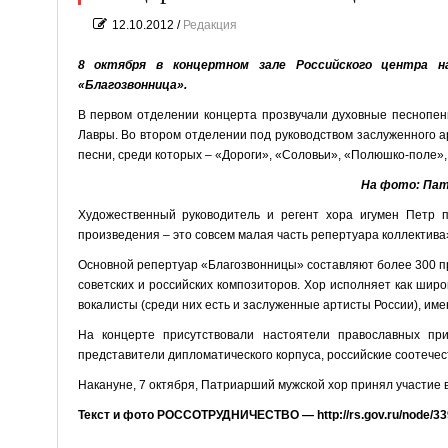
12.10.2012
/
Редакция
8 октября в концертном зале Российского центра 
«Благозвонница».
В первом отделении концерта прозвучали духовные песнопени
Лавры. Во втором отделении под руководством заслуженного а
песни, среди которых – «Дороги», «Соловьи», «Полюшко-поле», 
На фото: Пат
Художественный руководитель и регент хора игумен Петр п
произведения – это совсем малая часть репертуара коллектива
Основной репертуар «Благозвонницы» составляют более 300 п
советских и российских композиторов. Хор исполняет как шир
вокалисты (среди них есть и заслуженные артисты России), им
На концерте присутствовали настоятели православных пр
представители дипломатического корпуса, российские соотечес
Накануне, 7 октября, Патриарший мужской хор принял участие 
Текст и фото РОССОТРУДНИЧЕСТВО — http://rs.gov.ru/node/33