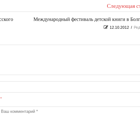
Следующая ст
сского
Международный фестиваль детской книги в Бол
12.10.2012
/
Ред
ы
*