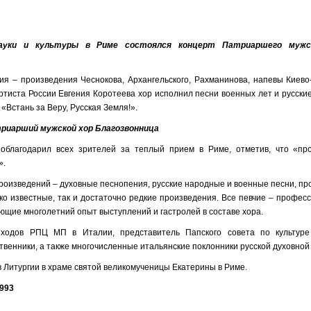
науки и культуры в Риме состоялся концерт Патриаршего мужс
я – произведения Чеснокова, Архангельского, Рахманинова, напевы Киево
ртиста России Евгения Коротеева хор исполнил песни военных лет и русск
«Встань за Веру, Русская Земля!».
риарший мужской хор Благозвонница
облагодарил всех зрителей за теплый прием в Риме, отметив, что «пр
».
роизведений – духовные песнопения, русские народные и военные песни, пр
око известные, так и достаточно редкие произведения. Все певчие – профе
еющие многолетний опыт выступлений и гастролей в составе хора.
иходов РПЦ МП в Италии, представитель Папского совета по культуре
твенники, а также многочисленные итальянские поклонники русской духовной
в Литургии в храме святой великомученицы Екатерины в Риме.
993