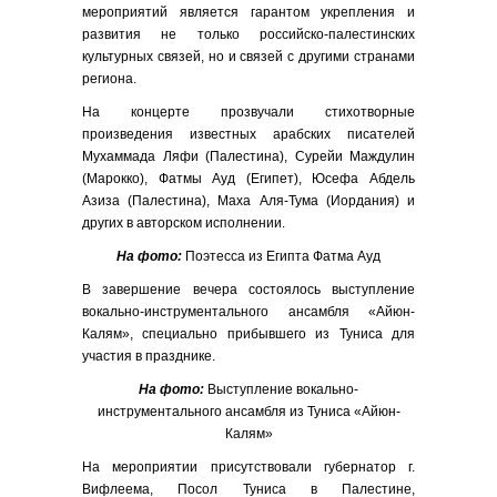
мероприятий является гарантом укрепления и
развития не только российско-палестинских
культурных связей, но и связей с другими странами
региона.
На концерте прозвучали стихотворные
произведения известных арабских писателей
Мухаммада Ляфи (Палестина), Сурейи Маждулин
(Марокко), Фатмы Ауд (Египет), Юсефа Абдель
Азиза (Палестина), Маха Аля-Тума (Иордания) и
других в авторском исполнении.
На фото:
Поэтесса из Египта Фатма Ауд
В завершение вечера состоялось выступление
вокально-инструментального ансамбля «Айюн-
Калям», специально прибывшего из Туниса для
участия в празднике.
На фото:
Выступление вокально-
инструментального ансамбля из Туниса «Айюн-
Калям»
На мероприятии присутствовали губернатор г.
Вифлеема, Посол Туниса в Палестине,