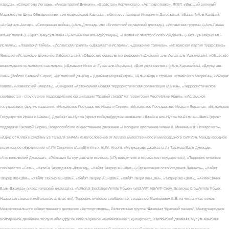
народа», «Свидетели Иеговы», «Мизантропик Дивижн», «Братство» Корчинского, «Артподготовка», ЛГБТ, «Высший военный
Маджлисуль Шура Объединенных сил моджахедов Кавказа», «Конгресс народов Ичкерии и Дагестана», «База» («Аль-Каида»),
«Асбат аль-Ансар», «Священная война» («Аль-Джихад» или «Египетский исламский джихад»), «Исламская группа» («Аль-Гамаа
аль-Исламия»), «Братья-мусульмане» («Аль-Ихван аль-Муслимун»), «Партия исламского освобождения» («Хизб ут-Тахрир аль-
Ислами»), «Лашкар-И-Тайба», «Исламская группа» («Джамаат-и-Ислами»), «Движение Талибан», «Исламская партия Туркестана»
(бывшее «Исламское движение Узбекистана»), «Общество социальных реформ» («Джамият аль-Ислах аль-Иджтимаи»), «Общество
возрождения исламского наследия» («Джамият Ихья ат-Тураз аль-Ислами»), «Дом двух святых» («Аль-Харамейн»), «Джунд аш-
Шам» (Войско Великой Сирии), «Исламский джихад – Джамаат моджахедов», «Аль-Каида в странах исламского Магриба», «Имарат
Кавказ» («Кавказский Эмират»), «Синдикат «Автономная боевая террористическая организация (АБТО)», «Террористическое
сообщество - структурное подразделение организации "Правый сектор" на территории Республики Крым», «Исламское
государство» (другие названия: «Исламское Государство Ирака и Сирии», «Исламское Государство Ирака и Леванта», «Исламское
Государство Ирака и Шама»), Джебхат ан-Нусра (Фронт победы)(другие названия: «Джабха аль-Нусра ли-Ахль аш-Шам» (Фронт
поддержки Великой Сирии), Всероссийское общественное движение «Народное ополчение имени К. Минина и Д. Пожарского»,
«Аджр от Аллаха Субхану уа Тагьаля SHAM» (Благословение от Аллаха милоственного и милосердного СИРИЯ), Международное
религиозное объединение «АУМ Синрике» (AumShinrikyo, AUM, Aleph), «Муджахеды джамаата Ат-Тавхида Валь-Джихад»,
«Чистопольский Джамаат», «Рохнамо ба суи давлати исломи» («Путеводитель в исламское государство»), «Террористическое
сообщество «Сеть», «Катиба Таухид валь-Джихад», «Хайят Тахрир аш-Шам» («Организация освобождения Леванта», «Хайят
Тахрир аш-Шам», «Хейят Тахрир аш-Шам», «Хейят Тахрир Аш-Шам», «Хайят Тахри аш-Шам», «Тахрир аш-Шам»), «Ахлю Сунна
Валь Джамаа» («Красноярский джамаат»), «National Socialism/White Power» («NS/WP, NS/WP Crew, Sparrows Crew/White Power,
Национал-социализм/Белаясила, власть»), Террористическое сообщество, созданное Мальцевым В.В. из числа участников
Межрегионального общественного движения «Артподготовка», Религиозная группа “Джамаат “Красный пахарь”, Международное
молодежное движение "Колумбайн" (другое используемое наименование "Скулшутинг"), Хатлонский джамаат, Мусульманская