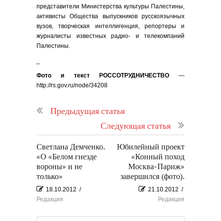
представители Министерства культуры Палестины,
активисты Общества выпускников русскоязычных
вузов, творческая интеллигенция, репортеры и
журналисты известных радио- и телекомпаний
Палестины.
_
Фото и текст РОССОТРУДНИЧЕСТВО
—
http://rs.gov.ru/node/34208
Предыдущая статья
Следующая статья
Светлана Демченко.
Юбилейный проект
«О «Белом гнезде
«Конный поход
вороны» и не
Москва-Париж»
только»
завершился (фото).
18.10.2012
/
21.10.2012
/
Редакция
Редакция