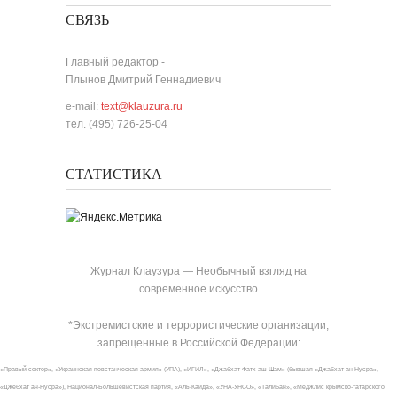
СВЯЗЬ
Главный редактор -
Плынов Дмитрий Геннадиевич
e-mail:
text@klauzura.ru
тел. (495) 726-25-04
СТАТИСТИКА
Журнал Клаузура — Необычный взгляд на
современное искусство
*Экстремистские и террористические организации,
запрещенные в Российской Федерации:
«Правый сектор», «Украинская повстанческая армия» (УПА), «ИГИЛ», «Джабхат Фатх аш-Шам» (бывшая «Джабхат ан-Нусра»,
«Джебхат ан-Нусра»), Национал-Большевистская партия, «Аль-Каида», «УНА-УНСО», «Талибан», «Меджлис крымско-татарского