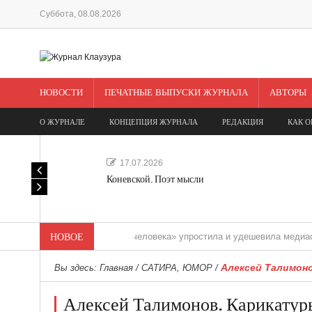
Суббота, 08.08.2026
НОВОСТИ
ПЕЧАТНЫЕ ВЫПУСКИ ЖУРНАЛА
АВТОРЫ
О ЖУРНАЛЕ
КОНЦЕПЦИЯ ЖУРНАЛА
РЕДАКЦИЯ
КАК О
17.07.2026
Коневской. Поэт мысли
«Редакция одного человека» упростила и удешевила медиасопровож
НОВОЕ
Алексей Талимон
Вы здесь:
Главная
/
САТИРА, ЮМОР
/
Алексей Талимонов. Карикатуры