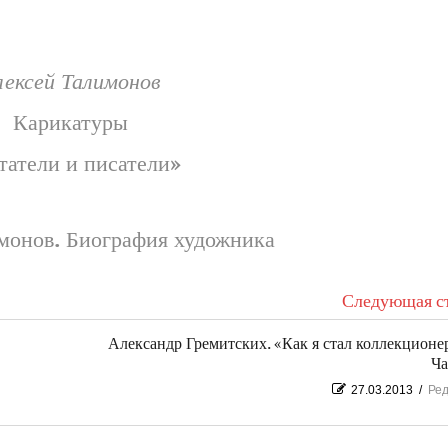
лексей Талимонов
Карикатуры
татели и писатели»
монов. Биография художника
Следующая ст
Александр Гремитских. «Как я стал коллекционе
Ча
27.03.2013
/
Ред