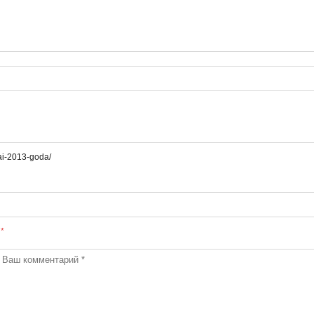
ai-2013-goda/
ы
*