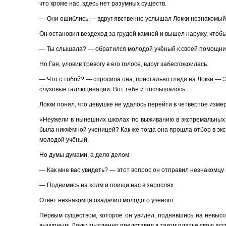
что кроме нас, здесь нет разумных существ.
— Они ошиблись,— вдруг явственно услышал Локки незнакомый го
Он остановил вездеход за грудой камней и вышел наружу, чтобы у
— Ты слышала? — обратился молодой учёный к своей помощни
Но Гая, уловив тревогу в его голосе, вдруг забеспокоилась.
— Что с тобой? — спросила она, пристально глядя на Локки.— Э
слуховые галлюцинации. Вот тебе и послышалось…
Локки понял, что девушке не удалось перейти в четвёртое изме
«Неужели в нынешних школах по выживанию в экстремальных 
была никчёмной ученицей? Как же тогда она прошла отбор в 
молодой учёный.
Но думы думами, а дело делом.
— Как мне вас увидеть? — этот вопрос он отправил незнакомцу
— Поднимись на холм и поищи нас в зарослях.
Ответ незнакомца озадачил молодого учёного.
Первым существом, которое он увидел, поднявшись на невыс
вычурным. Локки мысленно представил в таком платье свою асс