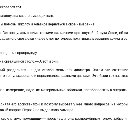
совался тот.
зглянув на своего руководителя.
ы помочь Николсу и Альвире вернуться в своё измерение.
 Гая коснулась своими тонкими пальчиками протянутой ей руки Локки, её с
 радужного света окатила её с ног до головы, покатилась к вершине холма и о
бращаясь к прапрадеду.
на светящийся столб.— А вот и они.
орый разделился на два столба меньшего диаметра. Затем эти светящи
о что-то пульсировало и переливалось разными цветами. Это были так назыв
мое измерение, надо их материальные оболочки преобразовать в энергию
понята его ассистенткой и поэтому вызовет у неё много вопросов, на котор
 новый вопрос. Первой не выдержала Альвира.
 свою глупую помощницу,— произнесла она раздражённым тоном, забыв, чт