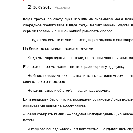
20.09.2013
/
Редакция
Когда третья по счёту луна взошла на сиреневом небе пла
очередное препятствие в виде груды мелких камней. Рядом, н
серыми глазами и пышной копной рыжеватых волос.
— Откуда взялись эти камни? — каждый раз задавала она вопрос
Но Локки только молча пожимал плечами.
— Когда мы вчера здесь проезжали, то на этом месте никаких к
Его постоянное молчание тяготило разговорчивую девушку.
— Не было потому, что их насыпали только сегодня утром,— отв
сейчас не до разговоров.
— Но как вы узнали об этом? — удивилась девушка.
Ей и невдомёк было, что на последней остановке Локки входи
аппарата сыпались на дорогу камни.
«Время собирать камни»,— подумал молодой учёный, но очеред
потом.
— И кому это понадобилось нам пакостить? — с удивлением спро