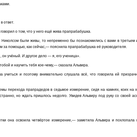
аками.
в ответ.
говорил о том, что у него ещё жива прапрабабушка.
 с Николсом были живы, то непременно бы познакомились с вами в третьем 
ам за помощью, как сейчас,— пояснила прапрабабушка её руководителя.
 он учёный. И другое дело — я, его ученица».
тобой и научить тебя кое-чему,— сказала Альвира.
а учиться и поэтому внимательно слушала всё, что говорила ей призрач
лемы перехода прапрадедов в седьмое измерение, сидя на камнях, коих на 
транно, но ждать пришлось недолго. Увидев Альвиру под руку со своей ас
тки она освоила четвёртое измерение,— заметила Альвира и похлопала