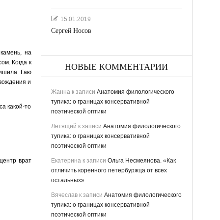
15.01.2019
Сергей Носов
 камень, на
ом. Когда к
НОВЫЕ КОММЕНТАРИИ
лишила Гаю
овождения и
Жанна
к записи
Анатомия филологического
тупика: о границах консервативной
са какой-то
поэтической оптики
Летящий
к записи
Анатомия филологического
тупика: о границах консервативной
поэтической оптики
центр врат
Екатерина
к записи
Ольга Несмеянова. «Как
отличить коренного петербуржца от всех
остальных»
Вячеслав
к записи
Анатомия филологического
тупика: о границах консервативной
поэтической оптики