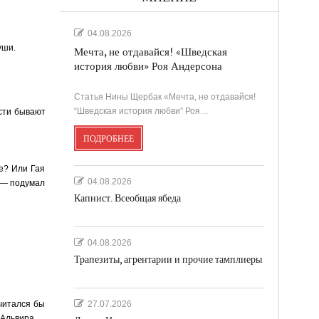
04.08.2026
уши.
Мечта, не отдавайся! «Шведская
история любви» Роя Андерсона
Статья Нины Щербак «Мечта, не отдавайся!
“Шведская история любви” Роя…
ости бывают
ПОДРОБНЕЕ
е? Или Гая
04.08.2026
 — подумал
Капнист. Всеобщая ябеда
04.08.2026
Трапезиты, агрентарии и прочие тамплиеры
читался бы
27.07.2026
 Альвира.