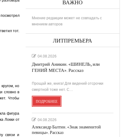
о разговора
ВАЖНО
о посмотрел
Мнение редакции может не совпадать с
мнением авторов
тветил тот.
ЛИТПРЕМЬЕРА
04.08.2026
Дмитрий Аникин. «ШИНЕЛЬ, или
ГЕНИЙ МЕСТА». Рассказ
Прощай же, книга! Для видений отсрочки
 кругом, но
смертной тоже нет. С…
ки словно в
жет. Чтобы
ПОДРОБНЕЕ
икла фигура
ка Локки от
04.08.2026
Александр Балтин. «Знак знаменитой
певицы». Рассказ
лу связи и