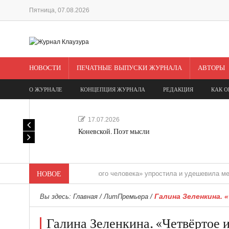
Пятница, 07.08.2026
НОВОСТИ
ПЕЧАТНЫЕ ВЫПУСКИ ЖУРНАЛА
АВТОРЫ
О ЖУРНАЛЕ
КОНЦЕПЦИЯ ЖУРНАЛА
РЕДАКЦИЯ
КАК О
17.07.2026
Коневской. Поэт мысли
«Редакция одного человека» упростила и удешевила медиасопро
НОВОЕ
Галина Зеленкина. 
Вы здесь:
Главная
/
ЛитПремьера
/
Галина Зеленкина. «Четвёртое 