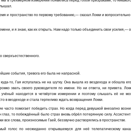
мы в трёхмерном измерении появились перед тобой призраками, то никаког
слышал.
ремя и пространство по первому требованию,— сказал Локки и вопросительн
емени, и я знаю, как их открыть. Нам надо только объединить свои усилия,— о
о сверхъестественного.
ейшие события, тревога его была не напрасной.
 куда-то, Гая испугалась не на шутку. Она вышла из вездехода и обошла его
ромко звать своего руководителя по имени. Но ни ответа, ни привета. Лок
ой учёный находится в четвёртом измерении и поэтому слышать её не мо
сто в вездеходе и стала терпеливо ждать возвращения Локки.
ие часто помогает победить страх. Но когда перед девушкой внезапно возн
 глаз, то побеждённый было страх вновь обрёл потерянную силу. Ассистент
и все слова, произносимые Гаей, беззвучно растворялись в пространстве.
мый голос по неожиданно открывшемуся для неё телепатическому кана