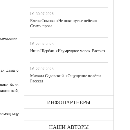
30.07.2026
Елена Сомова. «Не покинутые небеса».
Стихо-проза
измерении,
27.07.2026
Нина Щербак. «Изумрудное море». Рассказ
27.07.2026
ная дама о
Михаил Садовский. «Ощущение полёта».
Рассказ
холме было
систенткой,
ИНФОПАРТНЁРЫ
 помощницу
НАШИ АВТОРЫ