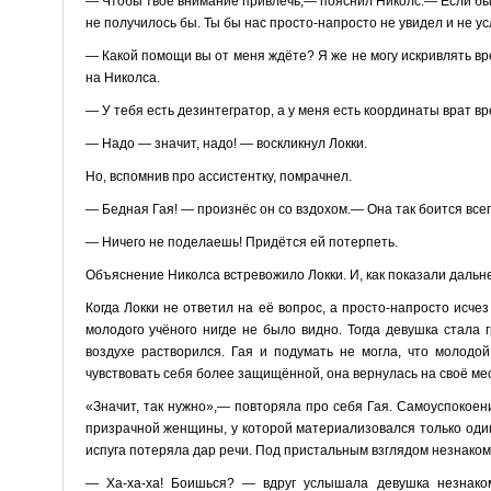
— Чтобы твоё внимание привлечь,— пояснил Николс.— Если бы 
не получилось бы. Ты бы нас просто-напросто не увидел и не у
— Какой помощи вы от меня ждёте? Я же не могу искривлять в
на Николса.
— У тебя есть дезинтегратор, а у меня есть координаты врат вр
— Надо — значит, надо! — воскликнул Локки.
Но, вспомнив про ассистентку, помрачнел.
— Бедная Гая! — произнёс он со вздохом.— Она так боится всег
— Ничего не поделаешь! Придётся ей потерпеть.
Объяснение Николса встревожило Локки. И, как показали дальн
Когда Локки не ответил на её вопрос, а просто-напросто исчез
молодого учёного нигде не было видно. Тогда девушка стала г
воздухе растворился. Гая и подумать не могла, что молод
чувствовать себя более защищённой, она вернулась на своё ме
«Значит, так нужно»,— повторяла про себя Гая. Самоуспокоен
призрачной женщины, у которой материализовался только один
испуга потеряла дар речи. Под пристальным взглядом незнакомк
— Ха-ха-ха! Боишься? — вдруг услышала девушка незнако