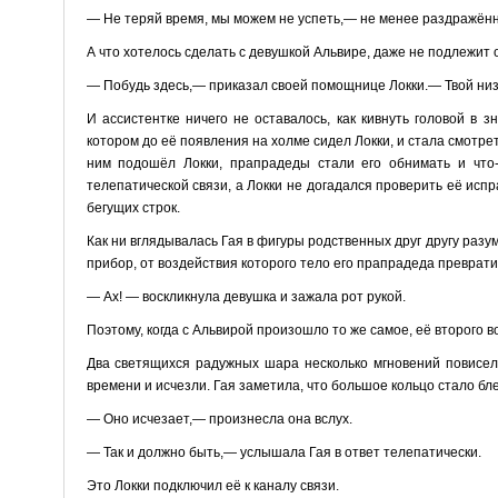
— Не теряй время, мы можем не успеть,— не менее раздражённо
А что хотелось сделать с девушкой Альвире, даже не подлежит 
— Побудь здесь,— приказал своей помощнице Локки.— Твой низк
И ассистентке ничего не оставалось, как кивнуть головой в з
котором до её появления на холме сидел Локки, и стала смотре
ним подошёл Локки, прапрадеды стали его обнимать и что-
телепатической связи, а Локки не догадался проверить её исп
бегущих строк.
Как ни вглядывалась Гая в фигуры родственных друг другу разум
прибор, от воздействия которого тело его прапрадеда преврат
— Ах! — воскликнула девушка и зажала рот рукой.
Поэтому, когда с Альвирой произошло то же самое, её второго в
Два светящихся радужных шара несколько мгновений повисели
времени и исчезли. Гая заметила, что большое кольцо стало бл
— Оно исчезает,— произнесла она вслух.
— Так и должно быть,— услышала Гая в ответ телепатически.
Это Локки подключил её к каналу связи.