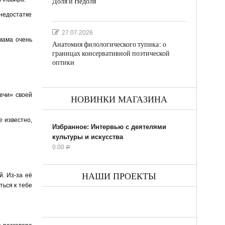
Доля и Недоля
 недостатке
27.07.2026
мама очень
Анатомия филологического тупика: о
границах консервативной поэтической
оптики
ечи» своей
НОВИНКИ МАГАЗИНА
е известно,
Избранное: Интервью с деятелями
культуры и искусства
0.00
Р
НАШИ ПРОЕКТЫ
. Из-за её
ться к тебе