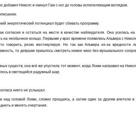
 добавил Николс и окинул Гаю с ног до головы испепеляющим взглядом.
описанию.
ий энергетический потенциал будет сбивать программу.
нак согласия и остаться на месте в качестве наблюдателя. Она уселась на
ть на необычное кольцо. Первыми у врат времени появились Альвира с Николс
то говорить, резко жестикулируя. Но так как Альвира из-за вредности 
равность, то девушке пришлось смотреть немое кино без музыкального сопр
ных существ, она всё же упустила тот момент, когда Локки направил на Никол
илось в светящийся радужный шар.
озгласа никто не услышал.
 над головой Локки, словно прощаясь, а затем один за другим влетели в 
еднеть и менять очертания.