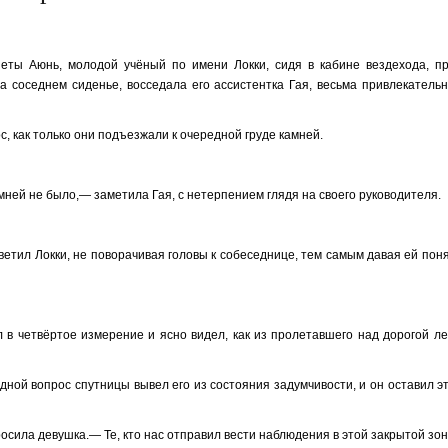
неты Аюнь, молодой учёный по имени Локки, сидя в кабине вездехода, п
а соседнем сиденье, восседала его ассистентка Гая, весьма привлекатель
, как только они подъезжали к очередной груде камней.
амней не было,— заметила Гая, с нетерпением глядя на своего руководителя.
етил Локки, не поворачивая головы к собеседнице, тем самым давая ей поня
л в четвёртое измерение и ясно видел, как из пролетавшего над дорогой л
ной вопрос спутницы вывел его из состояния задумчивости, и он оставил э
сила девушка.— Те, кто нас отправил вести наблюдения в этой закрытой зон