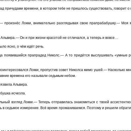
ад причудами времени, в котором тебе не пришлось существовать, говорит о
л,— произнёс Локки, внимательно разглядывая свою прапрабабушку.— Моя 
Альвира.— Он и при жизни красотой не отличался, а теперь и вовсе…
ло ясно, о чём идёт речь.
да появившийся прапрадед Николс.— А то придётся выслушивать «умные р
поинтересовался Локки, пропустив совет Николса мимо ушей.— Насколько мн
авние времена его называли седьмым небом.
ъязвила Альвира.
абушка исчезла.
ьный взгляд Локки.— Теперь отправилась знакомиться с твоей ассистенткой
ь в седьмое измерение. Всё время промахиваемся. Поэтому и решили обрати