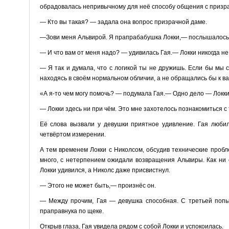
обрадовалась непривычному для неё способу общения с призр
— Кто вы такая? — задала она вопрос призрачной даме.
—Зови меня Альвирой. Я прапрабабушка Локки,— послышалось 
— И что вам от меня надо? — удивилась Гая.— Локки никогда не 
— Я так и думала, что с логикой ты не дружишь. Если бы мы
находясь в своём нормальном обличии, а не обращались бы к в
«А я-то чем могу помочь? — подумала Гая.— Одно дело — Локки,
— Локки здесь ни при чём. Это мне захотелось познакомиться с 
Её слова вызвали у девушки приятное удивление. Гая любил
четвёртом измерении.
А тем временем Локки с Николсом, обсудив технические проб
много, с нетерпением ожидали возвращения Альвиры. Как ни с
Локки удивился, а Николс даже присвистнул.
— Этого не может быть,— произнёс он.
— Между прочим, Гая — девушка способная. С третьей попы
праправнука по щеке.
Открыв глаза, Гая увидела рядом с собой Локки и успокоилась.