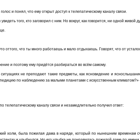
лос и понял, что ему открыт доступ к телепатическому каналу связи.
видеть того, кто заговорил с ним. Но вокруг, как говорится, ни одной живой д
це.
то оттого, что ты много работаешь и мало отдыхаешь. Говорят, что от устал
рение и поэтому ему придётся разбираться во всём самому.
ситуациях не преподают такие предметы, как ясновидение и яснослышани
экспедицию по наблюдению за малыми планетами с искусственным климатом?»
 по телепатическому каналу связи и незамедлительно получил ответ:
окий холм, была пожилая дама в наряде, который по нынешним временам с
истентку и улыбнулся. Но его улыбка не понравилась пожилой даме по имени