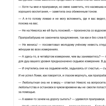
— Хотя ты мне и праправнук, но смею заметить, что насмешка н
хорошего воспитания,— заметила она обиженным тоном.
— А я-то голову ломаю и не могу вспомнить, где я вас виде
похожа на вас.
— Не на Николса же ей быть похожей,— произнесла со вздохом 
Прапрабабушка не закончила предложение, так как и без слов бы
— Не женись! — посоветовал молодому учёному невесть отку
жёнушки во всех измерениях.
— А здесь-то, в четвёртом измерении, чем вы занимаетесь? — 
для душ вашего уровня предназначено седьмое измерение. В д
— И очутились они на седьмом небе, задыхаясь от счастья,— с
И не успел Локки, как говорится, и глазом моргнуть, как прапраб
— Любопытная она не в меру,— ответил Николс на вопросител
любопытства и остановок в чужом времени мы не смогли попаст
за помощью.
— А камни-то зачем на дорогу сыпать? — удивился праправнук.