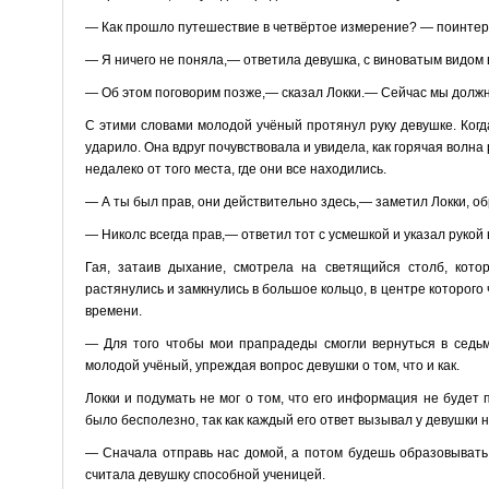
— Как прошло путешествие в четвёртое измерение? — поинтере
— Я ничего не поняла,— ответила девушка, с виноватым видом в
— Об этом поговорим позже,— сказал Локки.— Сейчас мы должн
С этими словами молодой учёный протянул руку девушке. Когда
ударило. Она вдруг почувствовала и увидела, как горячая волна
недалеко от того места, где они все находились.
— А ты был прав, они действительно здесь,— заметил Локки, о
— Николс всегда прав,— ответил тот с усмешкой и указал рукой 
Гая, затаив дыхание, смотрела на светящийся столб, кот
растянулись и замкнулись в большое кольцо, в центре которог
времени.
— Для того чтобы мои прапрадеды смогли вернуться в седь
молодой учёный, упреждая вопрос девушки о том, что и как.
Локки и подумать не мог о том, что его информация не будет 
было бесполезно, так как каждый его ответ вызывал у девушки
— Сначала отправь нас домой, а потом будешь образовывать
считала девушку способной ученицей.