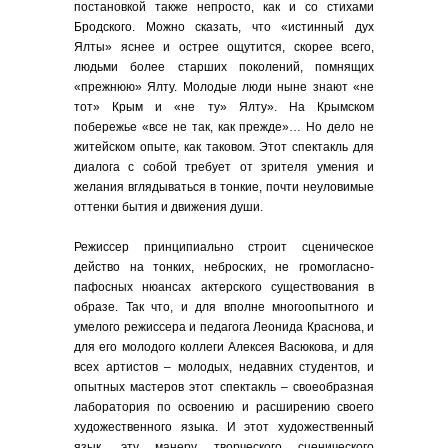
постановкой также непросто, как и со стихами
Бродского. Можно сказать, что «истинный дух
Ялты» яснее и острее ощутится, скорее всего,
людьми более старших поколений, помнящих
«прежнюю» Ялту. Молодые люди ныне знают «не
тот» Крым и «не ту» Ялту». На Крымском
побережье «все не так, как прежде»… Но дело не
житейском опыте, как таковом. Этот спектакль для
диалога с собой требует от зрителя умения и
желания вглядываться в тонкие, почти неуловимые
оттенки бытия и движения души.
Режиссер принципиально строит сценическое
действо на тонких, неброских, не громогласно-
пафосных нюансах актерского существования в
образе. Так что, и для вполне многоопытного и
умелого режиссера и педагога Леонида Краснова, и
для его молодого коллеги Алексея Васюкова, и для
всех артистов – молодых, недавних студентов, и
опытных мастеров этот спектакль – своеобразная
лаборатория по освоению и расширению своего
художественного языка. И этот художественный
язык, эту манеру творческого сценического