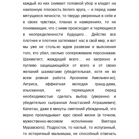
каждый из них снимает головной убор и кладет на
наклонную плоскость белого круга, – и перед нами
мятущиеся личности, то твердо уверенные в себе и
в своих чувствах, планах и намерениях, то не
понимающие, что с ними происходит и теряющиеся
в неопределенности будущего… Действо все
плотнее и плотнее затягивает нас в свой мир, и вот
мы уже не столь-ко ждем развязки и выяснения
того, кто убил, сколько сопереживаем персонажам.
Шахматист, жаждущий всего… но капризно и
пугливо защищающийся от всего и от своих
желаний шахматами (убедительная, хотя не во
всем ровная работа Арсением Амельчен-ко);
Актриса, эффектная молодая гранд-дама,
изысканная, но теряющаяся перед
необходимостью сделать выбор (уверенно и
убедительно сыгранная Анастасией Атрашкевич);
Капитан, даже в минуты смятений убежденный, что
верно прокладывает курс своей жизни (в точном,
мужественно-весомом исполнении Виктора
Муравского); Подросток, то наглый, то испуганный,
то истеричный мальчишка, не способный отвечать