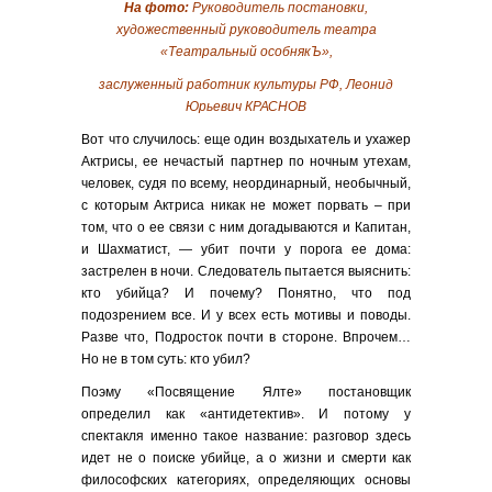
На фото:
Руководитель постановки,
художественный руководитель театра
«Театральный особнякЪ»,
заслуженный работник культуры РФ, Леонид
Юрьевич КРАСНОВ
Вот что случилось: еще один воздыхатель и ухажер
Актрисы, ее нечастый партнер по ночным утехам,
человек, судя по всему, неординарный, необычный,
с которым Актриса никак не может порвать – при
том, что о ее связи с ним догадываются и Капитан,
и Шахматист, — убит почти у порога ее дома:
застрелен в ночи. Следователь пытается выяснить:
кто убийца? И почему? Понятно, что под
подозрением все. И у всех есть мотивы и поводы.
Разве что, Подросток почти в стороне. Впрочем…
Но не в том суть: кто убил?
Поэму «Посвящение Ялте» постановщик
определил как «антидетектив». И потому у
спектакля именно такое название: разговор здесь
идет не о поиске убийце, а о жизни и смерти как
философских категориях, определяющих основы