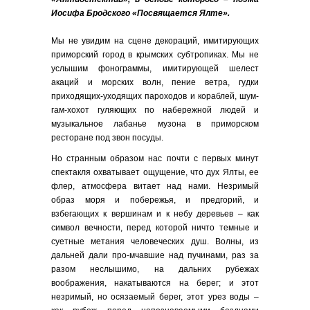
Иосифа Бродского «Посвящается Ялте».
Мы не увидим на сцене декораций, имитирующих
приморский город в крымских субтропиках. Мы не
услышим фонограммы, имитирующей шелест
акаций и морских волн, пение ветра, гудки
приходящих-уходящих пароходов и кораблей, шум-
гам-хохот гуляющих по набережной людей и
музыкальное лабанье музона в приморском
ресторане под звон посуды.
Но странным образом нас почти с первых минут
спектакля охватывает ощущение, что дух Ялты, ее
флер, атмосфера витает над нами. Незримый
образ моря и побережья, и предгорий, и
взбегающих к вершинам и к небу деревьев – как
символ вечности, перед которой ничто темные и
суетные метания человеческих душ. Волны, из
дальней дали про-мчавшие над пучинами, раз за
разом неслышимо, на дальних рубежах
воображения, накатываются на берег; и этот
незримый, но осязаемый берег, этот урез воды –