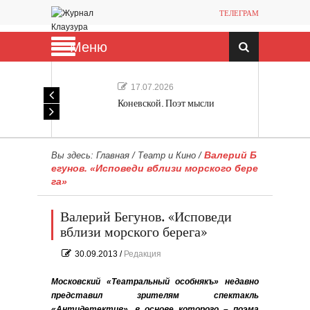
ТЕЛЕГРАМ
Меню
17.07.2026
Коневской. Поэт мысли
Валерий Б
Вы здесь:
Главная
/
Театр и Кино
/
егунов. «Исповеди вблизи морского бере
га»
Валерий Бегунов. «Исповеди
вблизи морского берега»
30.09.2013
/
Редакция
Московский «Театральный особнякъ» недавно
представил зрителям спектакль
«Антидетектив», в основе которого – поэма