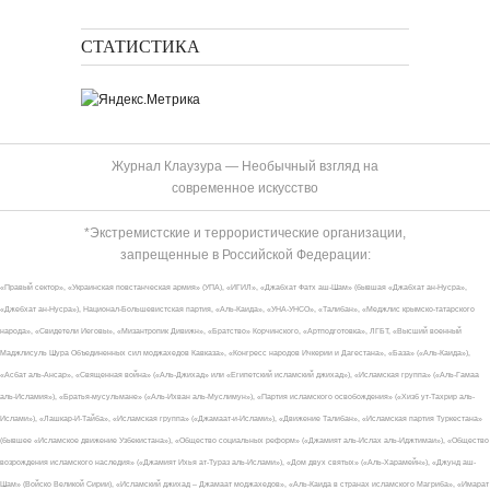
СТАТИСТИКА
Журнал Клаузура — Необычный взгляд на
современное искусство
*Экстремистские и террористические организации,
запрещенные в Российской Федерации:
«Правый сектор», «Украинская повстанческая армия» (УПА), «ИГИЛ», «Джабхат Фатх аш-Шам» (бывшая «Джабхат ан-Нусра»,
«Джебхат ан-Нусра»), Национал-Большевистская партия, «Аль-Каида», «УНА-УНСО», «Талибан», «Меджлис крымско-татарского
народа», «Свидетели Иеговы», «Мизантропик Дивижн», «Братство» Корчинского, «Артподготовка», ЛГБТ, «Высший военный
Маджлисуль Шура Объединенных сил моджахедов Кавказа», «Конгресс народов Ичкерии и Дагестана», «База» («Аль-Каида»),
«Асбат аль-Ансар», «Священная война» («Аль-Джихад» или «Египетский исламский джихад»), «Исламская группа» («Аль-Гамаа
аль-Исламия»), «Братья-мусульмане» («Аль-Ихван аль-Муслимун»), «Партия исламского освобождения» («Хизб ут-Тахрир аль-
Ислами»), «Лашкар-И-Тайба», «Исламская группа» («Джамаат-и-Ислами»), «Движение Талибан», «Исламская партия Туркестана»
(бывшее «Исламское движение Узбекистана»), «Общество социальных реформ» («Джамият аль-Ислах аль-Иджтимаи»), «Общество
возрождения исламского наследия» («Джамият Ихья ат-Тураз аль-Ислами»), «Дом двух святых» («Аль-Харамейн»), «Джунд аш-
Шам» (Войско Великой Сирии), «Исламский джихад – Джамаат моджахедов», «Аль-Каида в странах исламского Магриба», «Имарат