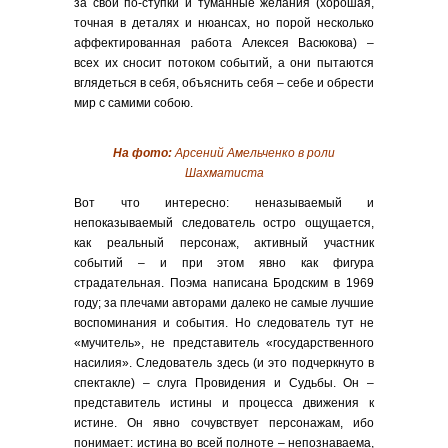
за свои по-ступки и туманные желания (хорошая,
точная в деталях и нюансах, но порой несколько
аффектированная работа Алексея Васюкова) –
всех их сносит потоком событий, а они пытаются
вглядеться в себя, объяснить себя – себе и обрести
мир с самими собою.
На фото:
Арсений Амельченко в роли
Шахматиста
Вот что интересно: неназываемый и
непоказываемый следователь остро ощущается,
как реальный персонаж, активный участник
событий – и при этом явно как фигура
страдательная. Поэма написана Бродским в 1969
году; за плечами авторами далеко не самые лучшие
воспоминания и события. Но следователь тут не
«мучитель», не представитель «государственного
насилия». Следователь здесь (и это подчеркнуто в
спектакле) – слуга Провидения и Судьбы. Он –
представитель истины и процесса движения к
истине. Он явно сочувствует персонажам, ибо
понимает: истина во всей полноте – непознаваема,