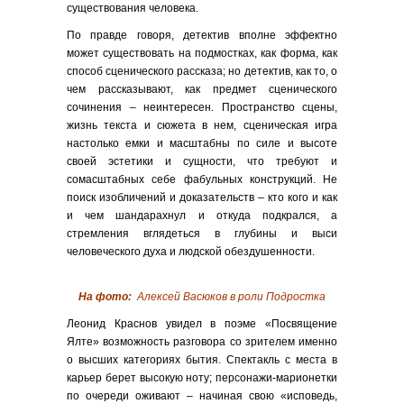
существования человека.
По правде говоря, детектив вполне эффектно
может существовать на подмостках, как форма, как
способ сценического рассказа; но детектив, как то, о
чем рассказывают, как предмет сценического
сочинения – неинтересен. Пространство сцены,
жизнь текста и сюжета в нем, сценическая игра
настолько емки и масштабны по силе и высоте
своей эстетики и сущности, что требуют и
сомасштабных себе фабульных конструкций. Не
поиск изобличений и доказательств – кто кого и как
и чем шандарахнул и откуда подкрался, а
стремления вглядеться в глубины и выси
человеческого духа и людской обездушенности.
На фото:
Алексей Васюков в роли
Подростка
Леонид Краснов увидел в поэме «Посвящение
Ялте» возможность разговора со зрителем именно
о высших категориях бытия. Спектакль с места в
карьер берет высокую ноту; персонажи-марионетки
по очереди оживают – начиная свою «исповедь,