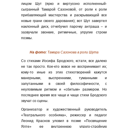
лицом Шут (ярко и виртуозно исполненный-
сыгранный Тамарой Сазоновой, от роли к роли
прибавляющей мастерства и раскрывающей все
новые грани своего дарования); вот Шут завертел
наклонный диск, отчебучил парочку антраша – и
зазвучали звонкие, ритмичные, упругие строки
поэмы.
На фото:
Тамара Сазонова в роли Шута
Со стихами Иосифа Бродского, кстати, все далеко
не так просто. Кое-кто вовсе не воспринимает их;
кому-то иные из этих стихотворений кажутся
манерными, выспренними, туманными и
запутанными в своей философичности, с
неуловимым ритмом и «сбитым» размером. Но
последнее время все чаще и чаще стихи Бродского
звучат со сцены.
Организатор и художественный руководитель
«Театрального особняка», режиссер и педагог
Леонид Краснов уловил в поэме «Посвящение
Ялте» ее внутреннюю упруго-стройную