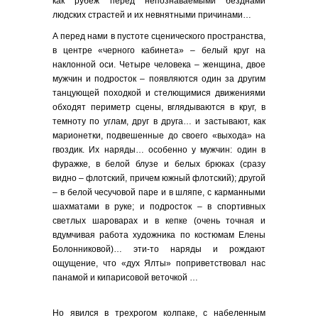
как рубеж перед непознаваемыми безднами
людских страстей и их невнятными причинами…
А перед нами в пустоте сценического пространства,
в центре «черного кабинета» – белый круг на
наклонной оси. Четыре человека – женщина, двое
мужчин и подросток – появляются один за другим
танцующей походкой и стелющимися движениями
обходят периметр сцены, вглядываются в круг, в
темноту по углам, друг в друга… и застывают, как
марионетки, подвешенные до своего «выхода» на
гвоздик. Их наряды… особенно у мужчин: один в
фуражке, в белой блузе и белых брюках (сразу
видно – флотский, причем южный флотский); другой
– в белой чесучовой паре и в шляпе, с карманными
шахматами в руке; и подросток – в спортивных
светлых шароварах и в кепке (очень точная и
вдумчивая работа художника по костюмам Елены
Болонниковой)… эти-то наряды и рождают
ощущение, что «дух Ялты» поприветствовал нас
панамой и кипарисовой веточкой …
Но явился в трехрогом колпаке, с набеленным