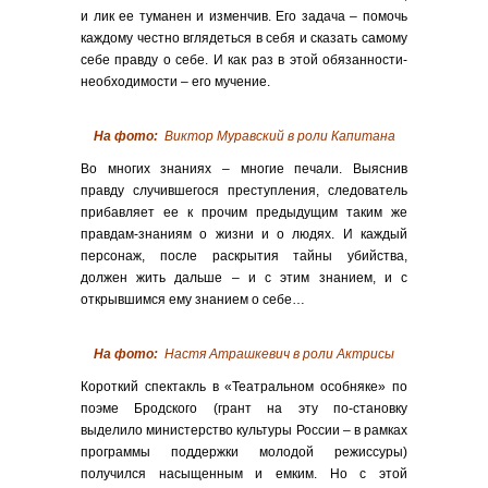
и лик ее туманен и изменчив. Его задача – помочь
каждому честно вглядеться в себя и сказать самому
себе правду о себе. И как раз в этой обязанности-
необходимости – его мучение.
На фото:
Виктор Муравский
в роли Капитана
Во многих знаниях – многие печали. Выяснив
правду случившегося преступления, следователь
прибавляет ее к прочим предыдущим таким же
правдам-знаниям о жизни и о людях. И каждый
персонаж, после раскрытия тайны убийства,
должен жить дальше – и с этим знанием, и с
открывшимся ему знанием о себе…
На фото:
Настя Атрашкевич
в роли Актрисы
Короткий спектакль в «Театральном особняке» по
поэме Бродского (грант на эту по-становку
выделило министерство культуры России – в рамках
программы поддержки молодой режиссуры)
получился насыщенным и емким. Но с этой