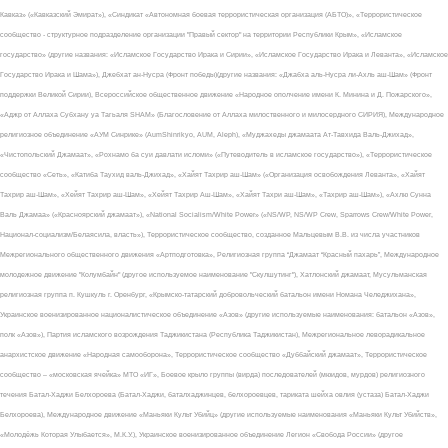
Кавказ» («Кавказский Эмират»), «Синдикат «Автономная боевая террористическая организация (АБТО)», «Террористическое
сообщество - структурное подразделение организации "Правый сектор" на территории Республики Крым», «Исламское
государство» (другие названия: «Исламское Государство Ирака и Сирии», «Исламское Государство Ирака и Леванта», «Исламское
Государство Ирака и Шама»), Джебхат ан-Нусра (Фронт победы)(другие названия: «Джабха аль-Нусра ли-Ахль аш-Шам» (Фронт
поддержки Великой Сирии), Всероссийское общественное движение «Народное ополчение имени К. Минина и Д. Пожарского»,
«Аджр от Аллаха Субхану уа Тагьаля SHAM» (Благословение от Аллаха милоственного и милосердного СИРИЯ), Международное
религиозное объединение «АУМ Синрике» (AumShinrikyo, AUM, Aleph), «Муджахеды джамаата Ат-Тавхида Валь-Джихад»,
«Чистопольский Джамаат», «Рохнамо ба суи давлати исломи» («Путеводитель в исламское государство»), «Террористическое
сообщество «Сеть», «Катиба Таухид валь-Джихад», «Хайят Тахрир аш-Шам» («Организация освобождения Леванта», «Хайят
Тахрир аш-Шам», «Хейят Тахрир аш-Шам», «Хейят Тахрир Аш-Шам», «Хайят Тахри аш-Шам», «Тахрир аш-Шам»), «Ахлю Сунна
Валь Джамаа» («Красноярский джамаат»), «National Socialism/White Power» («NS/WP, NS/WP Crew, Sparrows Crew/White Power,
Национал-социализм/Белаясила, власть»), Террористическое сообщество, созданное Мальцевым В.В. из числа участников
Межрегионального общественного движения «Артподготовка», Религиозная группа “Джамаат “Красный пахарь”, Международное
молодежное движение "Колумбайн" (другое используемое наименование "Скулшутинг"), Хатлонский джамаат, Мусульманская
религиозная группа п. Кушкуль г. Оренбург, «Крымско-татарский добровольческий батальон имени Номана Челеджихана»,
Украинское военизированное националистическое объединение «Азов» (другие используемые наименования: батальон «Азов»,
полк «Азов»), Партия исламского возрождения Таджикистана (Республика Таджикистан), Межрегиональное леворадикальное
анархистское движение «Народная самооборона», Террористическое сообщество «Дуббайский джамаат», Террористическое
сообщество – «московская ячейка» МТО «ИГ», Боевое крыло группы (вирда) последователей (мюидов, мурдов) религиозного
течения Батал-Хаджи Белхороева (Батал-Хаджи, баталхаджинцев, белхороевцев, тариката шейха овлия (устаза) Батал-Хаджи
Белхороева), Международное движение «Маньяки Культ Убийц» (другие используемые наименования «Маньяки Культ Убийств»,
«Молодёжь Которая Улыбается», М.К.У.), Украинское военизированное объединение Легион «Свобода России» (другое