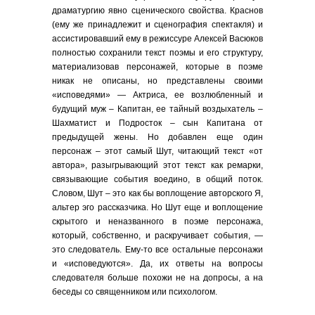
драматургию явно сценического свойства. Краснов
(ему же принадлежит и сценография спектакля) и
ассистировавший ему в режиссуре Алексей Васюков
полностью сохранили текст поэмы и его структуру,
материализовав персонажей, которые в поэме
никак не описаны, но представлены своими
«исповедями» — Актриса, ее возлюбленный и
будущий муж – Капитан, ее тайный воздыхатель –
Шахматист и Подросток – сын Капитана от
предыдущей жены. Но добавлен еще один
персонаж – этот самый Шут, читающий текст «от
автора», разыгрывающий этот текст как ремарки,
связывающие события воедино, в общий поток.
Словом, Шут – это как бы воплощение авторского Я,
альтер эго рассказчика. Но Шут еще и воплощение
скрытого и неназванного в поэме персонажа,
который, собственно, и раскручивает события, —
это следователь. Ему-то все остальные персонажи
и «исповедуются». Да, их ответы на вопросы
следователя больше похожи не на допросы, а на
беседы со священником или психологом.