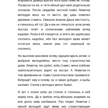
вскружила девица красна богатырю Леметке голову.
Посватал он её, и тятя ейный дал своё родительско
согласие. После свадебки честной повёз Леметка
молодую жену на то место, где царь повелел
деревню ставить. Окинула взором Даша местность,
и глянулось ей тут. Да и как не глянуться, коли речка
быстра течёт и солнечными зайчиками вгляд
радоват. Рыба в ей плещется, и опять же царёв указ
сполнять надобно, ибо без молодого мужа может
остаться жена, ежели указ тот окаянный не
сполнить.
На высоком красивом холму, идущем вдоль речки, и
выбрали молодожёны место под строительство
дома. Леметка лес рубит, избу ставит, жена хлёбово
наипользительно варит на костре. А Леметка-то
тем временем не токмо строительством занимался.
Взбредёт ему в голову, он и зверя добудет, и рыбы
наловит. Силов у молодых много быват.
И вот к осени изба уж стояла и топилась в ней
жарка печь. Да и грибов, ягод жёнушка родимая на
всю долгу зиму насбирала. Раз глядит Леметка с
женой молодой: идут мимо них странствующие