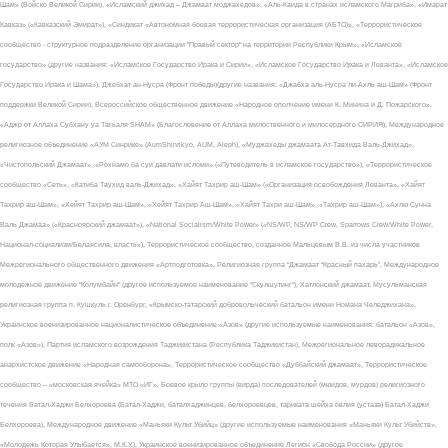
Шам» (Войско Великой Сирии), «Исламский джихад – Джамаат моджахедов», «Аль-Каида в странах исламского Магриба», «Имарат
Кавказ» («Кавказский Эмират»), «Синдикат «Автономная боевая террористическая организация (АБТО)», «Террористическое
сообщество - структурное подразделение организации "Правый сектор" на территории Республики Крым», «Исламское
государство» (другие названия: «Исламское Государство Ирака и Сирии», «Исламское Государство Ирака и Леванта», «Исламское
Государство Ирака и Шама»), Джебхат ан-Нусра (Фронт победы)(другие названия: «Джабха аль-Нусра ли-Ахль аш-Шам» (Фронт
поддержки Великой Сирии), Всероссийское общественное движение «Народное ополчение имени К. Минина и Д. Пожарского»,
«Аджр от Аллаха Субхану уа Тагьаля SHAM» (Благословение от Аллаха милоственного и милосердного СИРИЯ), Международное
религиозное объединение «АУМ Синрике» (AumShinrikyo, AUM, Aleph), «Муджахеды джамаата Ат-Тавхида Валь-Джихад»,
«Чистопольский Джамаат», «Рохнамо ба суи давлати исломи» («Путеводитель в исламское государство»), «Террористическое
сообщество «Сеть», «Катиба Таухид валь-Джихад», «Хайят Тахрир аш-Шам» («Организация освобождения Леванта», «Хайят
Тахрир аш-Шам», «Хейят Тахрир аш-Шам», «Хейят Тахрир Аш-Шам», «Хайят Тахри аш-Шам», «Тахрир аш-Шам»), «Ахлю Сунна
Валь Джамаа» («Красноярский джамаат»), «National Socialism/White Power» («NS/WP, NS/WP Crew, Sparrows Crew/White Power,
Национал-социализм/Белаясила, власть»), Террористическое сообщество, созданное Мальцевым В.В. из числа участников
Межрегионального общественного движения «Артподготовка», Религиозная группа “Джамаат “Красный пахарь”, Международное
молодежное движение "Колумбайн" (другое используемое наименование "Скулшутинг"), Хатлонский джамаат, Мусульманская
религиозная группа п. Кушкуль г. Оренбург, «Крымско-татарский добровольческий батальон имени Номана Челеджихана»,
Украинское военизированное националистическое объединение «Азов» (другие используемые наименования: батальон «Азов»,
полк «Азов»), Партия исламского возрождения Таджикистана (Республика Таджикистан), Межрегиональное леворадикальное
анархистское движение «Народная самооборона», Террористическое сообщество «Дуббайский джамаат», Террористическое
сообщество – «московская ячейка» МТО «ИГ», Боевое крыло группы (вирда) последователей (мюидов, мурдов) религиозного
течения Батал-Хаджи Белхороева (Батал-Хаджи, баталхаджинцев, белхороевцев, тариката шейха овлия (устаза) Батал-Хаджи
Белхороева), Международное движение «Маньяки Культ Убийц» (другие используемые наименования «Маньяки Культ Убийств»,
«Молодёжь Которая Улыбается», М.К.У.), Украинское военизированное объединение Легион «Свобода России» (другое