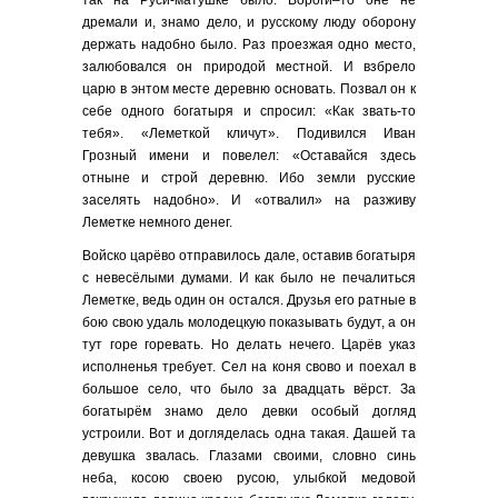
так на Руси-матушке было. Вороги–то оне не
дремали и, знамо дело, и русскому люду оборону
держать надобно было. Раз проезжая одно место,
залюбовался он природой местной. И взбрело
царю в энтом месте деревню основать. Позвал он к
себе одного богатыря и спросил: «Как звать-то
тебя». «Леметкой кличут». Подивился Иван
Грозный имени и повелел: «Оставайся здесь
отныне и строй деревню. Ибо земли русские
заселять надобно». И «отвалил» на разживу
Леметке немного денег.
Войско царёво отправилось дале, оставив богатыря
с невесёлыми думами. И как было не печалиться
Леметке, ведь один он остался. Друзья его ратные в
бою свою удаль молодецкую показывать будут, а он
тут горе горевать. Но делать нечего. Царёв указ
исполненья требует. Сел на коня свово и поехал в
большое село, что было за двадцать вёрст. За
богатырём знамо дело девки особый догляд
устроили. Вот и догляделась одна такая. Дашей та
девушка звалась. Глазами своими, словно синь
неба, косою своею русою, улыбкой медовой