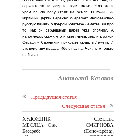
А если может чего и выдумано в энтой истории, не
серчайте за то, добрые люди. Только село это и
храм по сю пору стоят на земле. И кажинный
кирпичик церкви бережно оберегает многовековую
русскую память о добром богатыре Леметке. Да про
то, как он сердешный царёв указ сполнял. А
напоследок скажу, что и светильник земли русской
Серафим Саровский приходил сюда, в Леметь. И
это воистину правда. Ибо у нас на Руси, чего только
не быват.
________________________________
Анатолий Казаков
Предыдущая статья
Следующая статья
ХУДОЖНИК
Светлана
МЕСЯЦА - Стас
СМИРНОВА
Басараб:
(Пономарёва).