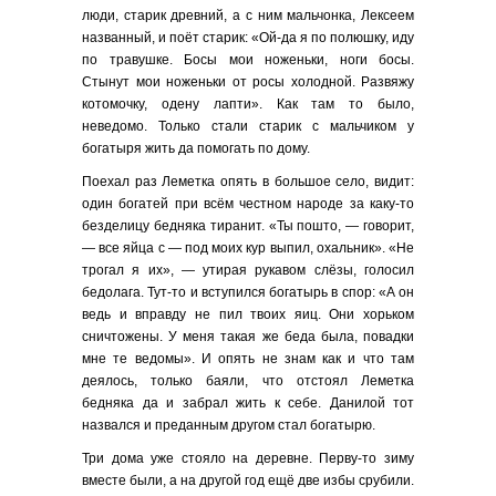
люди, старик древний, а с ним мальчонка, Лексеем
названный, и поёт старик: «Ой-да я по полюшку, иду
по травушке. Босы мои ноженьки, ноги босы.
Стынут мои ноженьки от росы холодной. Развяжу
котомочку, одену лапти». Как там то было,
неведомо. Только стали старик с мальчиком у
богатыря жить да помогать по дому.
Поехал раз Леметка опять в большое село, видит:
один богатей при всём честном народе за каку-то
безделицу бедняка тиранит. «Ты пошто, — говорит,
— все яйца с — под моих кур выпил, охальник». «Не
трогал я их», — утирая рукавом слёзы, голосил
бедолага. Тут-то и вступился богатырь в спор: «А он
ведь и вправду не пил твоих яиц. Они хорьком
сничтожены. У меня такая же беда была, повадки
мне те ведомы». И опять не знам как и что там
деялось, только баяли, что отстоял Леметка
бедняка да и забрал жить к себе. Данилой тот
назвался и преданным другом стал богатырю.
Три дома уже стояло на деревне. Перву-то зиму
вместе были, а на другой год ещё две избы срубили.