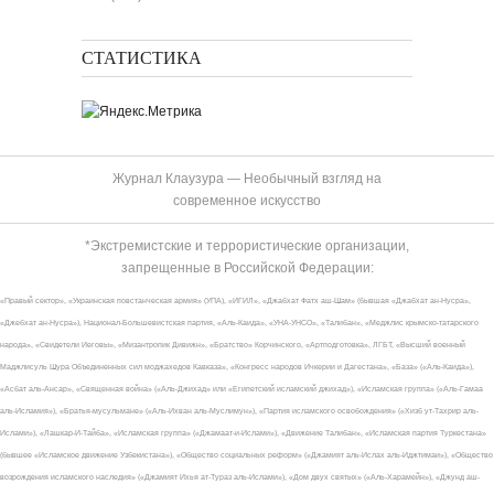
СТАТИСТИКА
Журнал Клаузура — Необычный взгляд на
современное искусство
*Экстремистские и террористические организации,
запрещенные в Российской Федерации:
«Правый сектор», «Украинская повстанческая армия» (УПА), «ИГИЛ», «Джабхат Фатх аш-Шам» (бывшая «Джабхат ан-Нусра»,
«Джебхат ан-Нусра»), Национал-Большевистская партия, «Аль-Каида», «УНА-УНСО», «Талибан», «Меджлис крымско-татарского
народа», «Свидетели Иеговы», «Мизантропик Дивижн», «Братство» Корчинского, «Артподготовка», ЛГБТ, «Высший военный
Маджлисуль Шура Объединенных сил моджахедов Кавказа», «Конгресс народов Ичкерии и Дагестана», «База» («Аль-Каида»),
«Асбат аль-Ансар», «Священная война» («Аль-Джихад» или «Египетский исламский джихад»), «Исламская группа» («Аль-Гамаа
аль-Исламия»), «Братья-мусульмане» («Аль-Ихван аль-Муслимун»), «Партия исламского освобождения» («Хизб ут-Тахрир аль-
Ислами»), «Лашкар-И-Тайба», «Исламская группа» («Джамаат-и-Ислами»), «Движение Талибан», «Исламская партия Туркестана»
(бывшее «Исламское движение Узбекистана»), «Общество социальных реформ» («Джамият аль-Ислах аль-Иджтимаи»), «Общество
возрождения исламского наследия» («Джамият Ихья ат-Тураз аль-Ислами»), «Дом двух святых» («Аль-Харамейн»), «Джунд аш-