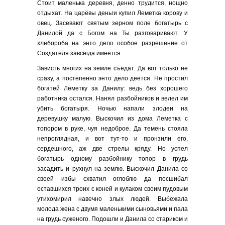
Стоит маленька деревня, денно трудится, нощно
отдыхат. На царёвы деньги купил Леметка корову и
овец. Засевают святым зерном поле богатырь с
Данилой да с Богом на Ты разговаривают. У
хлебороба на энто дело особое разрешение от
Создателя завсегда имеется.
Зависть многих на земле съедат. Да вот только не
сразу, а постепенно энто дело деется. Не простил
богатей Леметку за Данилу: ведь без хорошего
работника остался. Нанял разбойников и велел им
убить богатыря. Ночью напали злодеи на
деревушку малую. Выскочил из дома Леметка с
топором в руке, чуя недоброе. Да темень стояла
непроглядная, и вот тут-то и пронзили его,
сердешного, аж две стрелы кряду. Но успел
богатырь одному разбойнику топор в грудь
засадить и рухнул на землю. Выскочил Данила со
своей избы схватил оглоблю да посшибал
оставшихся троих с коней и кулаком своим пудовым
утихомирил навечно злых людей. Выбежала
молода жена с двумя маленькими сыновьями и пала
на грудь суженого. Подошли и Данила со стариком и