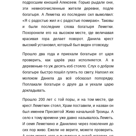
подросшим юношей Алексеем. Горько рыдали они,
эти немногочисленные жители деревни, подле
богатыря. А Леметка из последних сил вымолвил:
«Я с радостью жил и с радостью помираю». Таковы
и были последние слова богатыря Леметки.
Похоронили его на высоком месте, где величавая
красивая гора делает поворот. Данила крест
высокий установил, который был виден отовсюду.
Прошло два года и приехали богатыри от царя
проверить, как царёв указ исполняется. А в
деревеньке-то уж десять изб стояло. Слух о добром
богатыре быстро пошёл гулять по свету. Напоил их
молоком Данила да всё обсказал попорядку.
Поплакали богатыри о друге да и уехали царю
докладывать.
Прошло 200 лет с той поры, и на том месте, где
крест Леметкин стоял, Храм поставили, и назван он
был именем Пресвятой Живо начальной Троицы. А
село к тому времени уже давно называлось Леметь.
И семя Леметкино и Данилино через поколения до
сих пор живо. Ежели не верите, можете проверить.