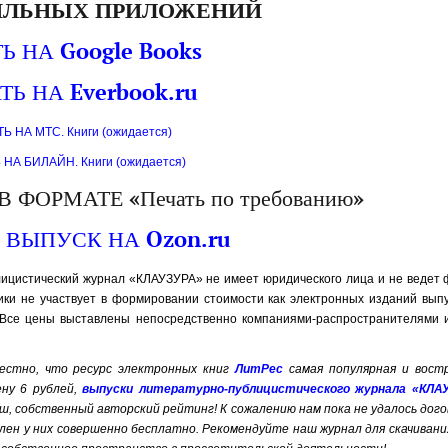
ИЛЬНЫХ ПРИЛОЖЕНИЙ
Ь НА Google Books
ТЬ НА Everbook.ru
Ь НА МТС. Книги (ожидается)
 НА БИЛАЙН. Книги (ожидается)
ФОРМАТЕ «Печать по требованию»
 ВЫПУСК НА Ozon.ru
ицистический журнал «КЛАУЗУРА» не имеет юридического лица и не ведет 
ики не участвует в формировании стоимости как электронных изданий выпус
. Все цены выставлены непосредственно компаниями-распространителями 
естно, что ресурс электронных книг
ЛитРес
самая популярная и вост
ену 6 рублей,
выпуски литературно-публицистического журнала «КЛА
, собственный авторский рейтинг! К сожалению нам пока не удалось дого
ен у них совершенно бесплатно. Рекомендуйте наш журнал для скачивани