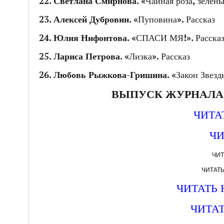
22.
Светлана Смирнова
. «Чайная роза, зелён
23.
Алексей Дубровин
. «Пуповина». Рассказ
24.
Юлия Нифонтова
. «СПАСИ МЯ!». Расска
25.
Лариса Петрова
. «Лизка». Рассказ
26.
Любовь Рыжкова-Гришина
. «Закон Звезд
ВЫПУСК ЖУРНАЛА В
ЧИТА
ЧИ
ЧИТ
ЧИТАТЬ 
ЧИТАТЬ 
ЧИТАТ