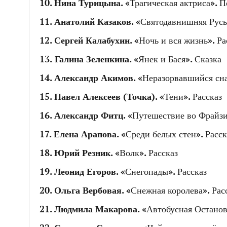
10.
Нина Турицына
. «Трагическая актриса». 
11.
Анатолий Казаков
. «Святодавнишняя Русь!
12.
Сергей Калабухин
. «Ночь и вся жизнь». Ра
13.
Галина Зеленкина
. «Янек и Бася». Сказка
14.
Александр Акимов
. «Неразорвавшийся сна
15.
Павел Алексеев (Точка)
. «Тени». Рассказ
16.
Александр Фитц
. «Путешествие во Фрайзи
17.
Елена Арапова
. «Среди белых стен». Расск
18.
Юрий Резник
. «Волк». Рассказ
19.
Леонид Егоров
. «Снегопады». Рассказ
20.
Ольга Вербовая
. «Снежная королева». Рас
21.
Людмила Макарова
. «Автобусная Останов