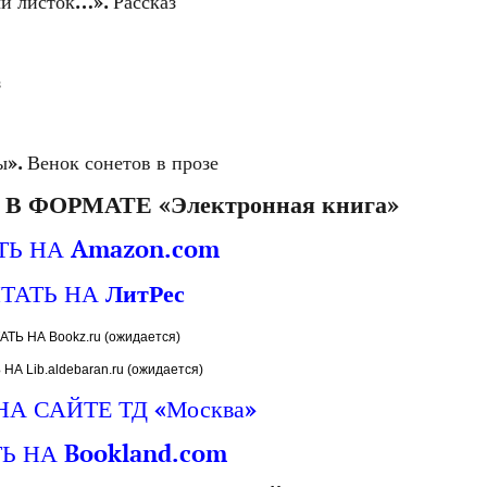
ый листок…». Рассказ
з
ы». Венок сонетов в прозе
 ФОРМАТЕ «Электронная книга»
ТЬ НА Amazon.com
ТАТЬ НА
ЛитРес
АТЬ НА Bookz.ru (ожидается)
НА Lib.aldebaran.ru (ожидается)
НА САЙТЕ ТД «Москва»
Ь НА Bookland.com