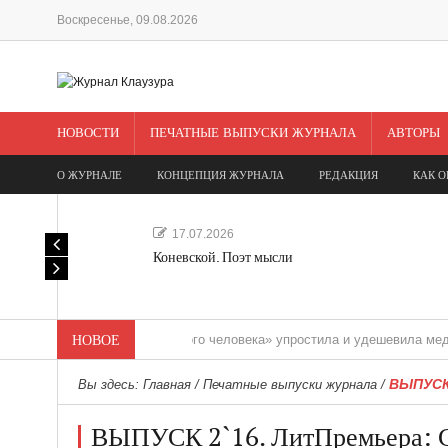
Воскресенье, 09.08.2026
НОВОСТИ
ПЕЧАТНЫЕ ВЫПУСКИ ЖУРНАЛА
АВТОРЫ
О ЖУРНАЛЕ
КОНЦЕПЦИЯ ЖУРНАЛА
РЕДАКЦИЯ
КАК О
17.07.2026
Коневской. Поэт мысли
«Редакция одного человека» упростила и удешевила медиасопров
НОВОЕ
ВЫПУСК 
Вы здесь:
Главная
/
Печатные выпуски журнала
/
ВЫПУСК 2`16. ЛитПремьера: С