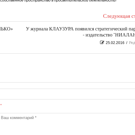
ё собственное пространство в просветительской деятельности!
Следующая ст
ЛЬКО»
У журнала КЛАУЗУРА появился стратегический па
- издательство "НИАЛ
25.02.2016
/
Ред
ы
*