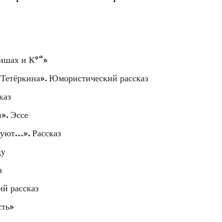
дишах и К*“»
а Тетёркина». Юмористический рассказ
каз
». Эссе
руют…». Рассказ
цу
а
й рассказ
сть»