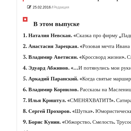
25.02.2016
/
Редакция
В этом выпуске
1.
Наталия Невская
. «Сказка про фирму „Па
2.
Анастасия Зарецкая
. «Розовая мечта Иван
3.
Владимир Аветисян
. «Кроссворд жизни». С
4.
Эдуард Абжинов
. «…И потянулись мои руки
5.
Аркадий Паранский
. «Когда святые марши
6.
Владимир Корнилов
. Рассказы на Маслени
7.
Илья Криштул
. «СМЕНЯХВАТИТ!». Сатир
8.
Сергей Прохоров
. «Шутка». Юмористически
9.
Борис Кунин
. «Обжорство. Смелость. Трусо