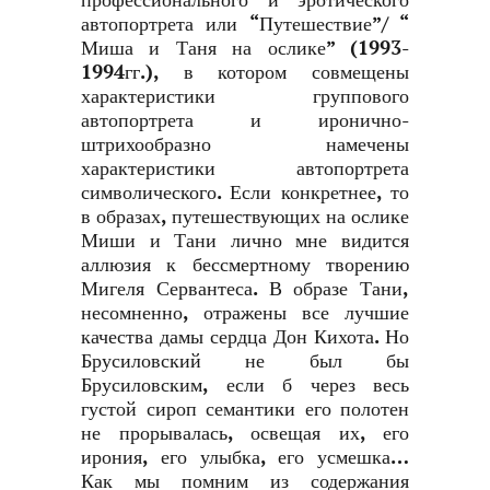
профессионального и эротического
автопортрета или “Путешествие”/ “
Миша и Таня на ослике” (1993-
1994гг.), в котором совмещены
характеристики группового
автопортрета и иронично-
штрихообразно намечены
характеристики автопортрета
символического. Если конкретнее, то
в образах, путешествующих на ослике
Миши и Тани лично мне видится
аллюзия к бессмертному творению
Мигеля Сервантеса. В образе Тани,
несомненно, отражены все лучшие
качества дамы сердца Дон Кихота. Но
Брусиловский не был бы
Брусиловским, если б через весь
густой сироп семантики его полотен
не прорывалась, освещая их, его
ирония, его улыбка, его усмешка…
Как мы помним из содержания