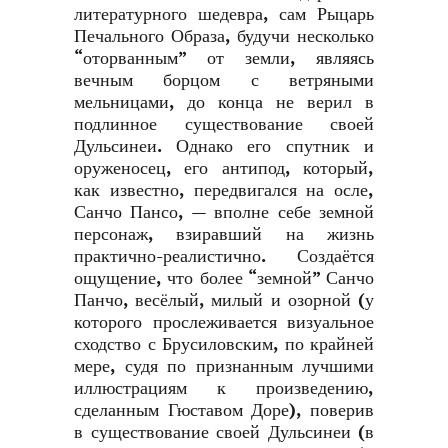
литературного шедевра, сам Рыцарь
Печального Образа, будучи несколько
“оторванным” от земли, являясь
вечным борцом с ветряными
мельницами, до конца не верил в
подлинное существование своей
Дульсинеи. Однако его спутник и
оруженосец, его антипод, который,
как известно, передвигался на осле,
Санчо Пансо, — вполне себе земной
персонаж, взиравший на жизнь
практично-реалистично. Создаётся
ощущение, что более “земной” Санчо
Панчо, весёлый, милый и озорной (у
которого прослеживается визуальное
сходство с Брусиловским, по крайней
мере, судя по признанным лучшими
иллюстрациям к произведению,
сделанным Гюставом Доре), поверив
в существование своей Дульсинеи (в