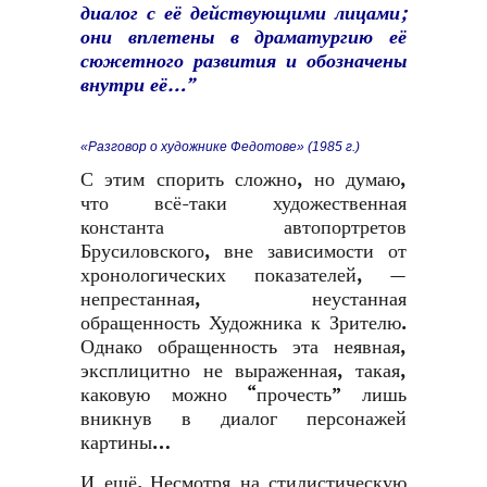
диалог с её действующими лицами;
они вплетены в драматургию её
сюжетного развития и обозначены
внутри её…”
«Разговор о художнике Федотове» (1985 г.)
С этим спорить сложно, но думаю,
что всё-таки художественная
константа автопортретов
Брусиловского, вне зависимости от
хронологических показателей, —
непрестанная, неустанная
обращенность Художника к Зрителю.
Однако обращенность эта неявная,
эксплицитно не выраженная, такая,
каковую можно “прочесть” лишь
вникнув в диалог персонажей
картины…
И ещё. Несмотря на стилистическую