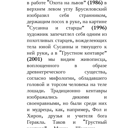
в работе “Охота на львов” (1986) в
верхнем левом углу Брусиловский
изобразил себя странником,
держащим посох в руке, на картине
“Сусанна и старцы” (1996)
художник запечатлел себя одним из
похотливых старцев, вожделеющих
тела юной Сусанны и тянущего к
ней руки, а в “Грустном кентавре”
(2001) мы видим живописца,
воплощенного в образе
древнегреческого существа,
согласно мифологии, обладавшего
головой и торсом человека на теле
лошади. Традиционно кентавры
изображались дикими и
своенравными, но были среди них
и мудрецы, как, например, Фол и
Хирон, друзья и учителя бога
Геракла. Таков и “Грустный