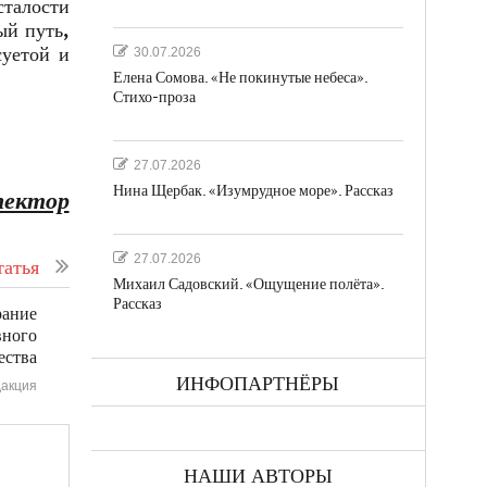
сталости
ый путь,
суетой и
30.07.2026
Елена Сомова. «Не покинутые небеса».
Стихо-проза
27.07.2026
Нина Щербак. «Изумрудное море». Рассказ
пектор
27.07.2026
атья
Михаил Садовский. «Ощущение полёта».
Рассказ
рание
вного
ества
ИНФОПАРТНЁРЫ
акция
НАШИ АВТОРЫ