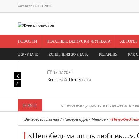
Четверг, 06.08.2026
НОВОСТИ
ПЕЧАТНЫЕ ВЫПУСКИ ЖУРНАЛА
АВТОРЫ
О ЖУРНАЛЕ
КОНЦЕПЦИЯ ЖУРНАЛА
РЕДАКЦИЯ
КАК О
17.07.2026
Коневской. Поэт мысли
«Редакция одного человека» упростила и удешевила медиасопров
НОВОЕ
«Непобедима
Вы здесь:
Главная
/
Литература
/
Мнение
/
«Непобедима лишь любовь…». О