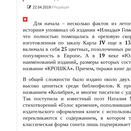
22.04.2019
/
Редакция
Для начала – несколько фактов из лет
истории» упоминал об издании «Илиады» Гоме
что полностью помещалась в ореховую ско
изготовленная по заказу Карла IV еще в 13
включала в себя 25 цветных, позолоченных р
популярность в Европе. А в 19 веке «Юж
наименований изданий, размеры которых сост
название «КРОШКА». Причем, тиражи книг до
В общей сложности было издано около двух
высоко цениться среди библиофилов. К пр
названием «Колибри», и многие писатели с у
Так поступила и известный поэт Наталия 
стихотворений «Голос времени», пополнивши
издательского оформления книги с использо
перекликаются с содержанием, в котором 
классическая форма сонета лишь подчеркивает