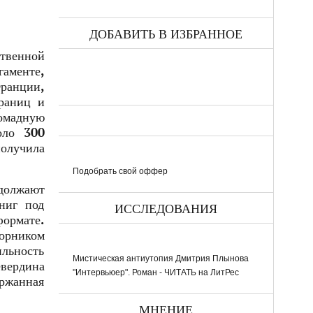
ДОБАВИТЬ В ИЗБРАННОЕ
твенной
гаменте,
ранции,
траниц и
ромадную
оло 300
получила
Подобрать свой оффер
должают
ниг под
ИССЛЕДОВАНИЯ
формате.
орником
ильность
Мистическая антиутопия Дмитрия Плынова
евердина
"Интервьюер". Роман - ЧИТАТЬ на ЛитРес
ржанная
МНЕНИЕ