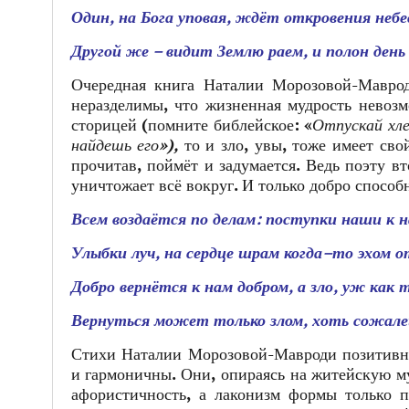
Один, на Бога уповая, ждёт откровения небе
Другой же – видит Землю раем, и полон день 
Очередная книга Наталии Морозовой-Маврод
неразделимы, что жизненная мудрость невозм
сторицей (помните библейское: «
Отпускай хле
найдешь его»),
то и зло, увы, тоже имеет сво
прочитав, поймёт и задумается. Ведь поэту вт
уничтожает всё вокруг. И только добро способн
Всем воздаётся по делам: поступки наши к н
Улыбки луч, на сердце шрам когда–то эхом о
Добро вернётся к нам добром, а зло, уж как 
Вернуться может только злом, хоть сожалей
Стихи Наталии Морозовой-Мавроди позитивны
и гармоничны. Они, опираясь на житейскую му
афористичность, а лаконизм формы только п