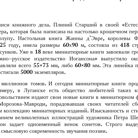
описи книжного дела. Плиний Старший в своей «Естес
ра, которая была написана на настолько крошечном пер
рлупу. Настольная книга Жанны д`Эвре, королевы Ф
25 году, имела размеры 60х90 м, состояла из 418 с
исунков. Уже в 18 веке миниатюрные книги завоевали г
но–русское издательство Иогансона» выпустило ок
авляли всего 55×73 мм, либо 60×80 мм. Эта линейка 
стигали 5000 экземпляров.
 миллионов томов. И сегодня миниатюрные книги про
имеру, в Луганске есть общество любителей таких к
довольствием издают свои новые книги в миниатюрном 
Морозова-Мавроди, порадовавшая своих читателей сб
м коллекцию миниатюрных изданий. Изысканность и ст
ванием великолепных иллюстраций художника Петра Ш
тон задает одноименный венок сонетов. Строго выде
 смысловую современность звучания поэзии.