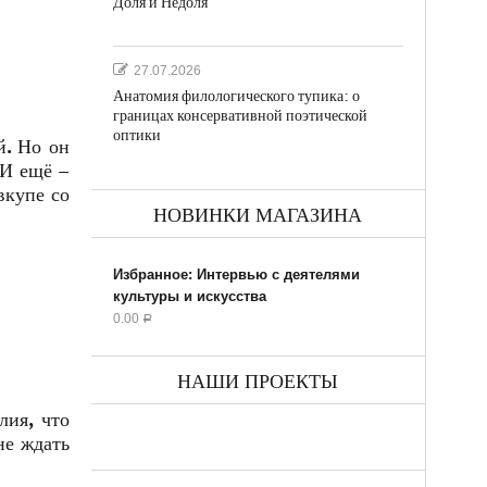
Доля и Недоля
27.07.2026
Анатомия филологического тупика: о
границах консервативной поэтической
оптики
й. Но он
 И ещё –
вкупе со
НОВИНКИ МАГАЗИНА
Избранное: Интервью с деятелями
культуры и искусства
0.00
Р
НАШИ ПРОЕКТЫ
лия, что
не ждать