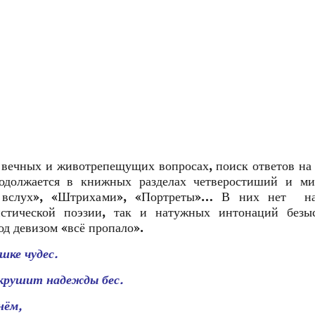
о вечных и животрепещущих вопросах, поиск ответов на
родолжается в книжных разделах четверостиший и ми
и вслух», «Штрихами», «Портреты»… В них нет на
истической поэзии, так и натужных интонаций безыс
од девизом «всё пропало».
шке чудес.
 крушит надежды бес.
нём,