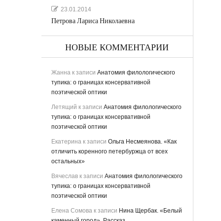
23.01.2014
Петрова Лариса Николаевна
НОВЫЕ КОММЕНТАРИИ
Жанна
к записи
Анатомия филологического
тупика: о границах консервативной
поэтической оптики
Летящий
к записи
Анатомия филологического
тупика: о границах консервативной
поэтической оптики
Екатерина
к записи
Ольга Несмеянова. «Как
отличить коренного петербуржца от всех
остальных»
Вячеслав
к записи
Анатомия филологического
тупика: о границах консервативной
поэтической оптики
Елена Сомова
к записи
Нина Щербак. «Белый
каменный город». Рассказ