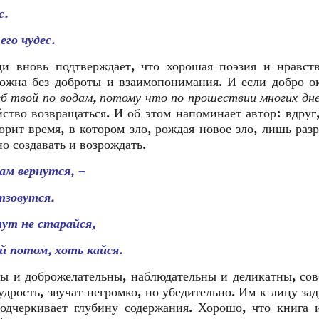
с.
его чудес.
и вновь подтверждает, что хорошая поэзия и нравств
ожна без доброты и взаимопонимания. И если добро о
б твой по водам, потому что по прошествии многих дн
йство возвращаться. И об этом напоминает автор: вдруг,
орит время, в котором зло, рождая новое зло, лишь раз
о создавать и возрождать.
ам вернутся, –
тзовутся.
тут не старайся,
 потом, хоть кайся.
 и доброжелательны, наблюдательны и деликатны, со
дрость, звучат негромко, но убедительно. Им к лицу за
одчеркивает глубину содержания. Хорошо, что книга 