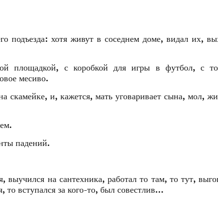
го подъезда: хотя живут в соседнем доме, видал их, в
кой площадкой, с коробкой для игры в футбол, с то
овое месиво.
а скамейке, и, кажется, мать уговаривает сына, мол, ж
ем.
анты падений.
 выучился на сантехника, работал то там, то тут, выго
я, то вступался за кого-то, был совестлив…