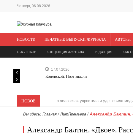
Четверг, 06.08.2026
НОВОСТИ
ПЕЧАТНЫЕ ВЫПУСКИ ЖУРНАЛА
АВТОРЫ
О ЖУРНАЛЕ
КОНЦЕПЦИЯ ЖУРНАЛА
РЕДАКЦИЯ
КАК О
17.07.2026
Коневской. Поэт мысли
«Редакция одного человека» упростила и удешевила медиасопрово
НОВОЕ
Александр Балтин. 
Вы здесь:
Главная
/
ЛитПремьера
/
Александр Балтин. «Двое». Расс