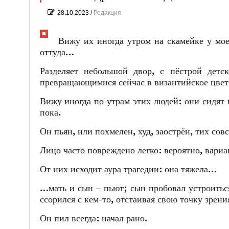
28.10.2023
/
Редакция
Вижу их иногда утром на скамейке у мое
оттуда…
Разделяет небольшой двор, с пёстрой детс
превращающимися сейчас в византийское цвет
Вижу иногда по утрам этих людей: они сидят н
пока.
Он пьян, или похмелен, худ, заострён, тих совс
Лицо часто повреждено легко: вероятно, вари
От них исходит аура трагедии: она тяжела…
…мать и сын – пьют; сын пробовал устроиться,
ссорился с кем-то, отстаивая свою точку зрени
Он пил всегда: начал рано.