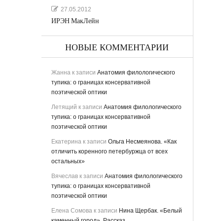
27.05.2012
ИРЭН МакЛейн
НОВЫЕ КОММЕНТАРИИ
Жанна
к записи
Анатомия филологического
тупика: о границах консервативной
поэтической оптики
Летящий
к записи
Анатомия филологического
тупика: о границах консервативной
поэтической оптики
Екатерина
к записи
Ольга Несмеянова. «Как
отличить коренного петербуржца от всех
остальных»
Вячеслав
к записи
Анатомия филологического
тупика: о границах консервативной
поэтической оптики
Елена Сомова
к записи
Нина Щербак. «Белый
каменный город». Рассказ