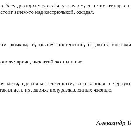
колбасу докторскую, селёдку с луком, сын чистит картош
 стоит зачем-то над кастрюлькой, ожидая.
ким рюмкам, и, пьянея постепенно, отдаются воспоми
тополя: яркие, византийско-пышные.
ая меня, сделавшая слезливым, затолкавшая в чёрную
 так видеть их, двоих, полураздавленных жизнью.
Александр 