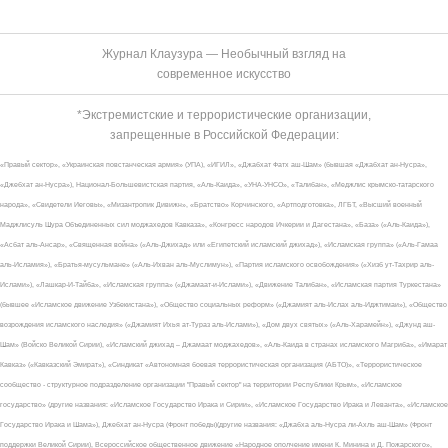
Журнал Клаузура — Необычный взгляд на
современное искусство
*Экстремистские и террористические организации,
запрещенные в Российской Федерации:
«Правый сектор», «Украинская повстанческая армия» (УПА), «ИГИЛ», «Джабхат Фатх аш-Шам» (бывшая «Джабхат ан-Нусра»,
«Джебхат ан-Нусра»), Национал-Большевистская партия, «Аль-Каида», «УНА-УНСО», «Талибан», «Меджлис крымско-татарского
народа», «Свидетели Иеговы», «Мизантропик Дивижн», «Братство» Корчинского, «Артподготовка», ЛГБТ, «Высший военный
Маджлисуль Шура Объединенных сил моджахедов Кавказа», «Конгресс народов Ичкерии и Дагестана», «База» («Аль-Каида»),
«Асбат аль-Ансар», «Священная война» («Аль-Джихад» или «Египетский исламский джихад»), «Исламская группа» («Аль-Гамаа
аль-Исламия»), «Братья-мусульмане» («Аль-Ихван аль-Муслимун»), «Партия исламского освобождения» («Хизб ут-Тахрир аль-
Ислами»), «Лашкар-И-Тайба», «Исламская группа» («Джамаат-и-Ислами»), «Движение Талибан», «Исламская партия Туркестана»
(бывшее «Исламское движение Узбекистана»), «Общество социальных реформ» («Джамият аль-Ислах аль-Иджтимаи»), «Общество
возрождения исламского наследия» («Джамият Ихья ат-Тураз аль-Ислами»), «Дом двух святых» («Аль-Харамейн»), «Джунд аш-
Шам» (Войско Великой Сирии), «Исламский джихад – Джамаат моджахедов», «Аль-Каида в странах исламского Магриба», «Имарат
Кавказ» («Кавказский Эмират»), «Синдикат «Автономная боевая террористическая организация (АБТО)», «Террористическое
сообщество - структурное подразделение организации "Правый сектор" на территории Республики Крым», «Исламское
государство» (другие названия: «Исламское Государство Ирака и Сирии», «Исламское Государство Ирака и Леванта», «Исламское
Государство Ирака и Шама»), Джебхат ан-Нусра (Фронт победы)(другие названия: «Джабха аль-Нусра ли-Ахль аш-Шам» (Фронт
поддержки Великой Сирии), Всероссийское общественное движение «Народное ополчение имени К. Минина и Д. Пожарского»,