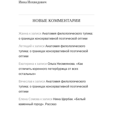
Инна Иохвидович
НОВЫЕ КОММЕНТАРИИ
Жанна
к записи
Анатомия филологического тупика:
о границах консервативной поэтической оптики
Летящий
к записи
Анатомия филологического
тупика: о границах консервативной поэтической
оптики
Екатерина
к записи
Ольга Несмеянова. «Как
отличить коренного петербуржца от всех
остальных»
Вячеслав
к записи
Анатомия филологического
тупика: о границах консервативной поэтической
оптики
Елена Сомова
к записи
Нина Щербак. «Белый
каменный город». Рассказ