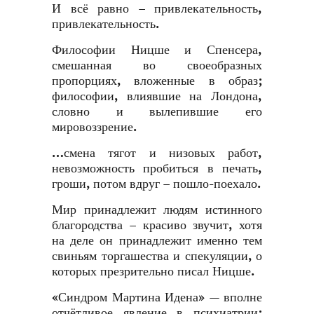
И всё равно – привлекательность,
привлекательность.
Философии Ницше и Спенсера,
смешанная во своеобразных
пропорциях, вложенные в образ;
философии, влиявшие на Лондона,
словно и вылепившие его
мировоззрение.
…смена тягот и низовых работ,
невозможность пробиться в печать,
гроши, потом вдруг – пошло-поехало.
Мир принадлежит людям истинного
благородства – красиво звучит, хотя
на деле он принадлежит именно тем
свиньям торгашества и спекуляции, о
которых презрительно писал Ницше.
«Синдром Мартина Идена» — вполне
отчётливое явление в психиатрии: