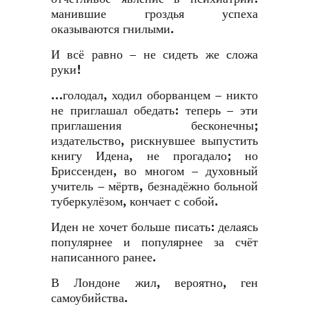
манившие гроздья успеха
оказываются гнилыми.
И всё равно – не сидеть же сложа
руки!
…голодал, ходил оборванцем – никто
не приглашал обедать: теперь – эти
приглашения бесконечны;
издательство, рискнувшее выпустить
книгу Идена, не прогадало; но
Бриссенден, во многом – духовный
учитель – мёртв, безнадёжно больной
туберкулёзом, кончает с собой.
Иден не хочет больше писать: делаясь
популярнее и популярнее за счёт
написанного ранее.
В Лондоне жил, вероятно, ген
самоубийства.