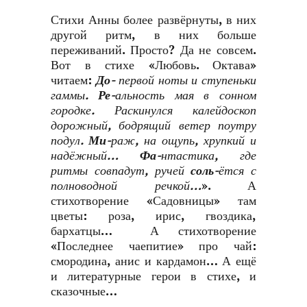
Стихи Анны более развёрнуты, в них
другой ритм, в них больше
переживаний. Просто? Да не совсем.
Вот в стихе «Любовь. Октава»
читаем:
До-
первой ноты и ступеньки
гаммы.
Ре-
альность мая в сонном
городке. Раскинулся калейдоскоп
дорожный, бодрящий ветер поутру
подул.
Ми
-раж, на ощупь, хрупкий и
надёжный…
Фа
-нтастика, где
ритмы совпадут, ручей
соль
-ётся с
полноводной речкой…
». А
стихотворение «Садовницы» там
цветы: роза, ирис, гвоздика,
бархатцы… А стихотворение
«Последнее чаепитие» про чай:
смородина, анис и кардамон… А ещё
и литературные герои в стихе, и
сказочные…