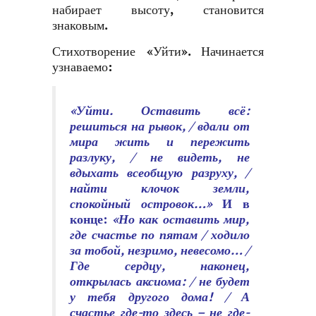
набирает высоту, становится
знаковым.
Стихотворение «Уйти». Начинается
узнаваемо:
«Уйти. Оставить всё:
решиться на рывок, / вдали от
мира жить и пережить
разлуку, / не видеть, не
вдыхать всеобщую разруху, /
найти клочок земли,
спокойный островок…»
И в
конце:
«Но как оставить мир,
где счастье по пятам / ходило
за тобой, незримо, невесомо… /
Где сердцу, наконец,
открылась аксиома: / не будет
у тебя другого дома! / А
счастье где-то здесь – не где-