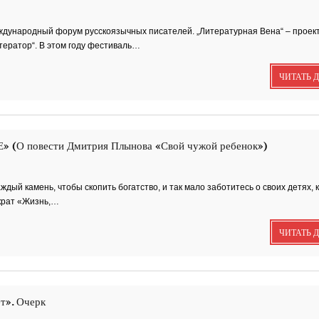
забившимся в угол..
еждународный форум русскоязычных писателей. „Литературная Вена“ – проек
тератор“. В этом году фестиваль…
Исповедь 6. ''ПОЭТ'
ЧИТАТЬ 
Исповедь 5. ''ГРИНЧ
(О повести Дмитрия Плынова «Свой чужой ребенок»)
дый камень, чтобы скопить богатство, и так мало заботитесь о своих детях, 
ократ «Жизнь,…
Исповедь 4.
''ПАРФЮМЕР''
ЧИТАТЬ 
Исповедь 3.
ёт». Очерк