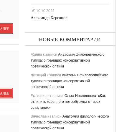
о
10.10.2022
Александр Херсонов
ДАЛЕЕ
НОВЫЕ КОММЕНТАРИИ
Жанна
к записи
Анатомия филологического
тупика: о границах консервативной
поэтической оптики
Летящий
к записи
Анатомия филологического
ьная
тупика: о границах консервативной
поэтической оптики
ДАЛЕЕ
Екатерина
к записи
Ольга Несмеянова. «Как
отличить коренного петербуржца от всех
остальных»
Вячеслав
к записи
Анатомия филологического
тупика: о границах консервативной
поэтической оптики
ству