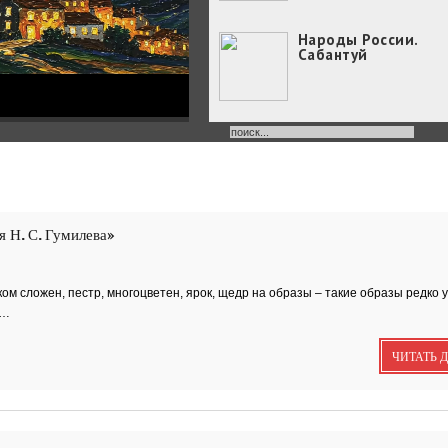
Народы России.
Сабантуй
Народы России
объединились в
самом...
Хоровод под названием
«Давай дружить» объедин
 Н. С. Гумилева»
Юные россияне
превратились в
филологов
В День славянской
м сложен, пестр, многоцветен, ярок, щедр на образы – такие образы редко у
письменности и культуры
о…
совсем...
День славянской
письменности и
ЧИТАТЬ 
культуры
24 мая славянский мир
отмечает большой праздн
—...
Музеи Московского