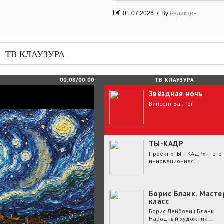
01.07.2026
/
By
Редакция
Часть судьбы
29.06.2026
/
By
Редакция
ТВ КЛАУЗУРА
День Победы! Посёлок Гидростроите
2026 год
00:08/00:00
ТВ КЛАУЗУРА
Звёздная ночь
25.06.2026
/
By
Редакция
Винсент Ван Гог
Зелёные мемориалы памяти и славы
ТЫ-КАДР
Проект «ТЫ – КАДР» — это
инновационная...
Борис Бланк. Масте
класс
Борис Лейбович Бланк
Народный художник...