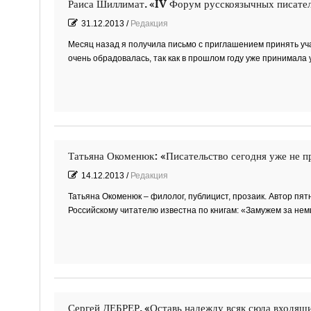
Раиса Шиллимат. «IV Форум русскоязычных писател
31.12.2013
/
Редакция
Месяц назад я получила письмо с приглашением принять уч
очень обрадовалась, так как в прошлом году уже принимала
Татьяна Окоменюк: «Писательство сегодня уже не 
14.12.2013
/
Редакция
Татьяна Окоменюк – филолог, публицист, прозаик. Автор пя
Российскому читателю известна по книгам: «Замужем за 
Сергей ДЕБРЕР. «Оставь надежду всяк сюда входящи