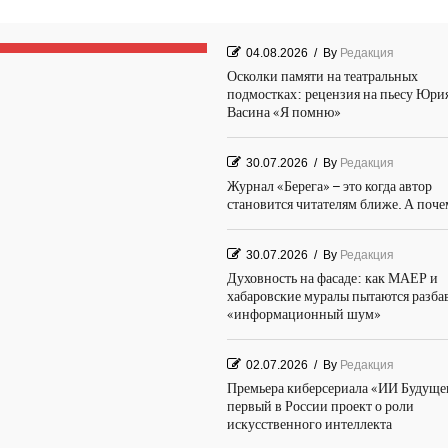
04.08.2026
/
By
Редакция
Осколки памяти на театральных
подмостках: рецензия на пьесу Юри
Васина «Я помню»
30.07.2026
/
By
Редакция
Журнал «Берега» – это когда автор
становится читателям ближе. А поч
30.07.2026
/
By
Редакция
Духовность на фасаде: как МАЕР и
хабаровские муралы пытаются разба
«информационный шум»
02.07.2026
/
By
Редакция
Премьера киберсериала «ИИ Будуще
первый в России проект о роли
искусственного интеллекта