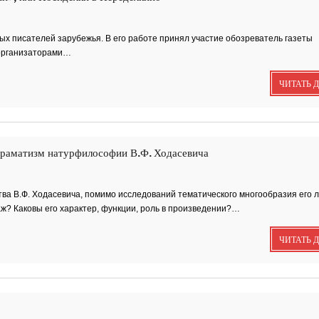
Пища богов - стихи
ных писателей зарубежья. В его работе принял участие обозреватель газеты
 организаторами…
ЧИТАТЬ 
Омский писатель н
Первом городском
канале
 Драматизм натурфилософии В.Ф. Ходасевича
Зола
а В.Ф. Ходасевича, помимо исследований тематического многообразия его л
аж? Каковы его характер, функции, роль в произведении?…
ЧИТАТЬ 
Золото моё — на ру
зола. Песня
Я видела бога