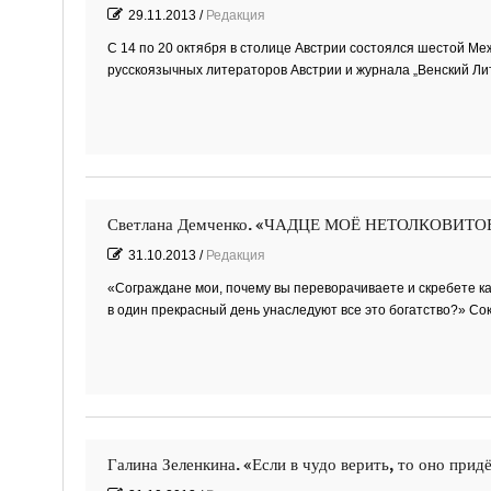
29.11.2013
/
Редакция
С 14 по 20 октября в столице Австрии состоялся шестой М
русскоязычных литераторов Австрии и журнала „Венский Ли
Светлана Демченко. «ЧАДЦЕ МОЁ НЕТОЛКОВИТОЕ» 
31.10.2013
/
Редакция
«Сограждане мои, почему вы переворачиваете и скребете каж
в один прекрасный день унаследуют все это богатство?» С
Галина Зеленкина. «Если в чудо верить, то оно прид