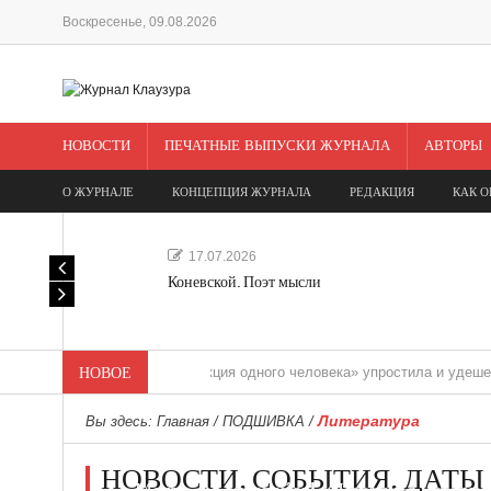
Воскресенье, 09.08.2026
НОВОСТИ
ПЕЧАТНЫЕ ВЫПУСКИ ЖУРНАЛА
АВТОРЫ
О ЖУРНАЛЕ
КОНЦЕПЦИЯ ЖУРНАЛА
РЕДАКЦИЯ
КАК О
17.07.2026
Коневской. Поэт мысли
НОВОЕ
«Редакция одного человека» упростила и удешевила мед
Литература
Вы здесь:
Главная
/
ПОДШИВКА
/
НОВОСТИ. СОБЫТИЯ. ДАТЫ
Мечта, не отдавайся! «Шведская история