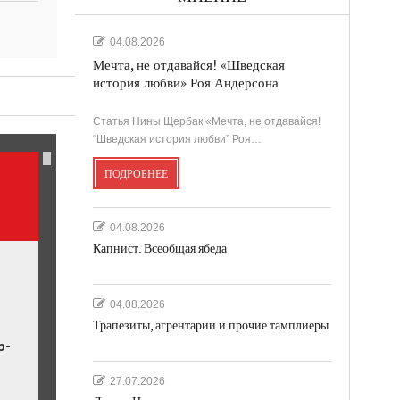
04.08.2026
Мечта, не отдавайся! «Шведская
история любви» Роя Андерсона
ль.
Статья Нины Щербак «Мечта, не отдавайся!
“Шведская история любви” Роя…
ПОДРОБНЕЕ
04.08.2026
Капнист. Всеобщая ябеда
04.08.2026
Трапезиты, агрентарии и прочие тамплиеры
р-
27.07.2026