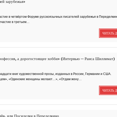
ей зарубежья»
Кремля
астие в четвёртом Форуме русскоязычных писателей зарубежья в Переделкин
 участие в третьем…
РИНА ЗЕЛЕНАЯ
Документальный фильм ''
ЗЕЛЕНАЯ - ИМЯ...
ЧИТАТЬ 
ВРУБЕЛЬ
Советский и российский
профессия, а дорогостоящее хобби» (Интервью — Раиса Шиллимат)
искусствовед, литератор,.
тнадцати книг художественной прозы, изданных в России, Германии и США.
Анатолий Софроно
немцем», «Одинокие женщины желают…», «Отдам жену…
''Ростову''
К 95-летию Ростовской
писательской организации
ЧИТАТЬ 
''ЭТЮДЫ О ГОГОЛЕ''
Док. фильм
В основе фильма - работа
русского писателя Василия
й», или Посиделки в Переделкино