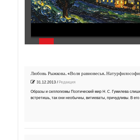
Любовь Рыжкова. «Воля равновесья. Натурфилософия
31.12.2013
/
Редакция
Образы и силлогизмы Поэтический мир Н. С. Гумилева слишко
встретишь, так они необычны, витиеваты, причудливы. В ег