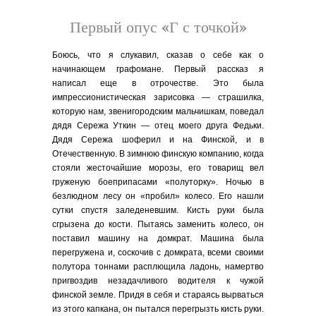
Первый опус «Г с точкой»
Боюсь, что я слукавил, сказав о себе как о
начинающем графомане. Первый рассказ я
написал еще в отрочестве. Это была
импрессионистическая зарисовка — страшилка,
которую нам, звенигородским мальчишкам, поведал
дядя Сережа Уткин — отец моего друга Федьки.
Дядя Сережа шоферил и на Финской, и в
Отечественную. В зимнюю финскую компанию, когда
стояли жесточайшие морозы, его товарищ вел
груженую боеприпасами «полуторку». Ночью в
безлюдном лесу он «пробил» колесо. Его нашли
сутки спустя заледеневшим. Кисть руки была
сгрызена до кости. Пытаясь заменить колесо, он
поставил машину на домкрат. Машина была
перегружена и, соскочив с домкрата, всеми своими
полутора тоннами расплющила ладонь, намертво
пригвоздив незадачливого водителя к чужой
финской земле. Придя в себя и стараясь вырваться
из этого капкана, он пытался перегрызть кисть руки.