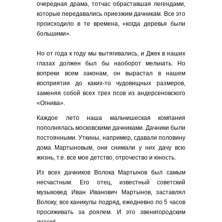
очередная драма, тотчас обраставшая легендами,
которые передавались приезжим дачникам. Все это
происходило в те времена, «когда деревья были
большими».
Но от года к году мы вытягивались, и Джек в наших
глазах должен был бы наоборот мельчать. Но
вопреки всем законам, он вырастал в нашем
восприятии до каких-то чудовищных размеров,
заменяя собой всех трех псов из андерсеновского
«Огнива».
Каждое лето наша мальчишеская компания
пополнялась московскими дачниками. Дачники были
постоянными. Уткины, например, сдавали половину
дома Мартыновым, они снимали у них дачу всю
жизнь, т.е. все мое детство, отрочество и юность.
Из всех дачников Волока Мартынов был самым
несчастным. Его отец, известный советский
музыковед Иван Иванович Мартынов, заставлял
Волоку, все каникулы подряд, ежедневно по 5 часов
просиживать за роялем. И это звенигородским