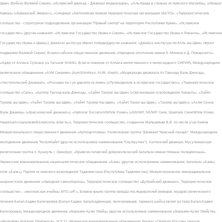
Шам» (Войско Великой Сирии), «Исламский джихад – Джамаат моджахедов», «Аль-Каида в странах исламского Магриба», «Имарат
Кавказ» («Кавказский Эмират»), «Синдикат «Автономная боевая террористическая организация (АБТО)», «Террористическое
сообщество - структурное подразделение организации "Правый сектор" на территории Республики Крым», «Исламское
государство» (другие названия: «Исламское Государство Ирака и Сирии», «Исламское Государство Ирака и Леванта», «Исламское
Государство Ирака и Шама»), Джебхат ан-Нусра (Фронт победы)(другие названия: «Джабха аль-Нусра ли-Ахль аш-Шам» (Фронт
поддержки Великой Сирии), Всероссийское общественное движение «Народное ополчение имени К. Минина и Д. Пожарского»,
«Аджр от Аллаха Субхану уа Тагьаля SHAM» (Благословение от Аллаха милоственного и милосердного СИРИЯ), Международное
религиозное объединение «АУМ Синрике» (AumShinrikyo, AUM, Aleph), «Муджахеды джамаата Ат-Тавхида Валь-Джихад»,
«Чистопольский Джамаат», «Рохнамо ба суи давлати исломи» («Путеводитель в исламское государство»), «Террористическое
сообщество «Сеть», «Катиба Таухид валь-Джихад», «Хайят Тахрир аш-Шам» («Организация освобождения Леванта», «Хайят
Тахрир аш-Шам», «Хейят Тахрир аш-Шам», «Хейят Тахрир Аш-Шам», «Хайят Тахри аш-Шам», «Тахрир аш-Шам»), «Ахлю Сунна
Валь Джамаа» («Красноярский джамаат»), «National Socialism/White Power» («NS/WP, NS/WP Crew, Sparrows Crew/White Power,
Национал-социализм/Белаясила, власть»), Террористическое сообщество, созданное Мальцевым В.В. из числа участников
Межрегионального общественного движения «Артподготовка», Религиозная группа “Джамаат “Красный пахарь”, Международное
молодежное движение "Колумбайн" (другое используемое наименование "Скулшутинг"), Хатлонский джамаат, Мусульманская
религиозная группа п. Кушкуль г. Оренбург, «Крымско-татарский добровольческий батальон имени Номана Челеджихана»,
Украинское военизированное националистическое объединение «Азов» (другие используемые наименования: батальон «Азов»,
полк «Азов»), Партия исламского возрождения Таджикистана (Республика Таджикистан), Межрегиональное леворадикальное
анархистское движение «Народная самооборона», Террористическое сообщество «Дуббайский джамаат», Террористическое
сообщество – «московская ячейка» МТО «ИГ», Боевое крыло группы (вирда) последователей (мюидов, мурдов) религиозного
течения Батал-Хаджи Белхороева (Батал-Хаджи, баталхаджинцев, белхороевцев, тариката шейха овлия (устаза) Батал-Хаджи
Белхороева), Международное движение «Маньяки Культ Убийц» (другие используемые наименования «Маньяки Культ Убийств»,
«Молодёжь Которая Улыбается», М.К.У.), Украинское военизированное объединение Легион «Свобода России» (другое