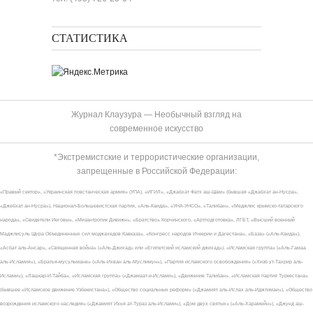
СТАТИСТИКА
Журнал Клаузура — Необычный взгляд на
современное искусство
*Экстремистские и террористические организации,
запрещенные в Российской Федерации:
«Правый сектор», «Украинская повстанческая армия» (УПА), «ИГИЛ», «Джабхат Фатх аш-Шам» (бывшая «Джабхат ан-Нусра»,
«Джебхат ан-Нусра»), Национал-Большевистская партия, «Аль-Каида», «УНА-УНСО», «Талибан», «Меджлис крымско-татарского
народа», «Свидетели Иеговы», «Мизантропик Дивижн», «Братство» Корчинского, «Артподготовка», ЛГБТ, «Высший военный
Маджлисуль Шура Объединенных сил моджахедов Кавказа», «Конгресс народов Ичкерии и Дагестана», «База» («Аль-Каида»),
«Асбат аль-Ансар», «Священная война» («Аль-Джихад» или «Египетский исламский джихад»), «Исламская группа» («Аль-Гамаа
аль-Исламия»), «Братья-мусульмане» («Аль-Ихван аль-Муслимун»), «Партия исламского освобождения» («Хизб ут-Тахрир аль-
Ислами»), «Лашкар-И-Тайба», «Исламская группа» («Джамаат-и-Ислами»), «Движение Талибан», «Исламская партия Туркестана»
(бывшее «Исламское движение Узбекистана»), «Общество социальных реформ» («Джамият аль-Ислах аль-Иджтимаи»), «Общество
возрождения исламского наследия» («Джамият Ихья ат-Тураз аль-Ислами»), «Дом двух святых» («Аль-Харамейн»), «Джунд аш-