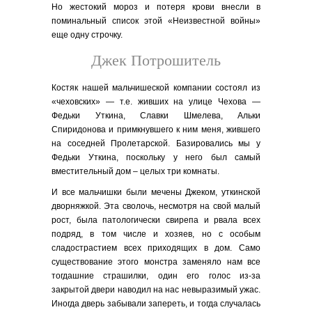
Но жестокий мороз и потеря крови внесли в
поминальный список этой «Неизвестной войны»
еще одну строчку.
Джек Потрошитель
Костяк нашей мальчишеской компании состоял из
«чеховских» — т.е. живших на улице Чехова —
Федьки Уткина, Славки Шмелева, Альки
Спиридонова и примкнувшего к ним меня, жившего
на соседней Пролетарской. Базировались мы у
Федьки Уткина, поскольку у него был самый
вместительный дом – целых три комнаты.
И все мальчишки были мечены Джеком, уткинской
дворняжкой. Эта сволочь, несмотря на свой малый
рост, была патологически свирепа и рвала всех
подряд, в том числе и хозяев, но с особым
сладострастием всех приходящих в дом. Само
существование этого монстра заменяло нам все
тогдашние страшилки, один его голос из-за
закрытой двери наводил на нас невыразимый ужас.
Иногда дверь забывали запереть, и тогда случалась