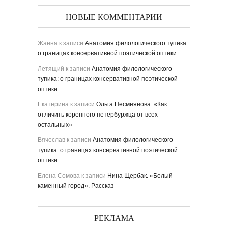
НОВЫЕ КОММЕНТАРИИ
Жанна
к записи
Анатомия филологического тупика:
о границах консервативной поэтической оптики
Летящий
к записи
Анатомия филологического
тупика: о границах консервативной поэтической
оптики
Екатерина
к записи
Ольга Несмеянова. «Как
отличить коренного петербуржца от всех
остальных»
Вячеслав
к записи
Анатомия филологического
тупика: о границах консервативной поэтической
оптики
Елена Сомова
к записи
Нина Щербак. «Белый
каменный город». Рассказ
РЕКЛАМА