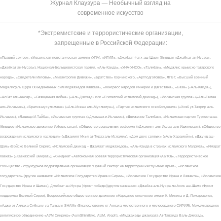
Журнал Клаузура — Необычный взгляд на
современное искусство
*Экстремистские и террористические организации,
запрещенные в Российской Федерации:
«Правый сектор», «Украинская повстанческая армия» (УПА), «ИГИЛ», «Джабхат Фатх аш-Шам» (бывшая «Джабхат ан-Нусра»,
«Джебхат ан-Нусра»), Национал-Большевистская партия, «Аль-Каида», «УНА-УНСО», «Талибан», «Меджлис крымско-татарского
народа», «Свидетели Иеговы», «Мизантропик Дивижн», «Братство» Корчинского, «Артподготовка», ЛГБТ, «Высший военный
Маджлисуль Шура Объединенных сил моджахедов Кавказа», «Конгресс народов Ичкерии и Дагестана», «База» («Аль-Каида»),
«Асбат аль-Ансар», «Священная война» («Аль-Джихад» или «Египетский исламский джихад»), «Исламская группа» («Аль-Гамаа
аль-Исламия»), «Братья-мусульмане» («Аль-Ихван аль-Муслимун»), «Партия исламского освобождения» («Хизб ут-Тахрир аль-
Ислами»), «Лашкар-И-Тайба», «Исламская группа» («Джамаат-и-Ислами»), «Движение Талибан», «Исламская партия Туркестана»
(бывшее «Исламское движение Узбекистана»), «Общество социальных реформ» («Джамият аль-Ислах аль-Иджтимаи»), «Общество
возрождения исламского наследия» («Джамият Ихья ат-Тураз аль-Ислами»), «Дом двух святых» («Аль-Харамейн»), «Джунд аш-
Шам» (Войско Великой Сирии), «Исламский джихад – Джамаат моджахедов», «Аль-Каида в странах исламского Магриба», «Имарат
Кавказ» («Кавказский Эмират»), «Синдикат «Автономная боевая террористическая организация (АБТО)», «Террористическое
сообщество - структурное подразделение организации "Правый сектор" на территории Республики Крым», «Исламское
государство» (другие названия: «Исламское Государство Ирака и Сирии», «Исламское Государство Ирака и Леванта», «Исламское
Государство Ирака и Шама»), Джебхат ан-Нусра (Фронт победы)(другие названия: «Джабха аль-Нусра ли-Ахль аш-Шам» (Фронт
поддержки Великой Сирии), Всероссийское общественное движение «Народное ополчение имени К. Минина и Д. Пожарского»,
«Аджр от Аллаха Субхану уа Тагьаля SHAM» (Благословение от Аллаха милоственного и милосердного СИРИЯ), Международное
религиозное объединение «АУМ Синрике» (AumShinrikyo, AUM, Aleph), «Муджахеды джамаата Ат-Тавхида Валь-Джихад»,